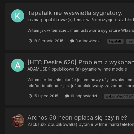
Tapatalk nie wyswietla sygnatury.
krzmag
opublikował(a) temat w
Propozycje oraz błe
Witam jak w temacie... mam ustawiona sygnature Wlasna.
18 Sierpnia 2015
8 odpowiedzi
tapatalk
nie
[HTC Desire 620] Problem z wykonan
ADAMUSEK
opublikował(a) pytanie w
Inne modele
Witam serdecznie jako że jestem nowy użytkownieniem t
telefon bootloader jest już odblokowany, za żadne ska
15 Lipca 2015
16 odpowiedzi
wykona%c4%87
Archos 50 neon opłaca się czy nie?
Zacksu22
opublikował(a) pytanie w
Inne marki telef