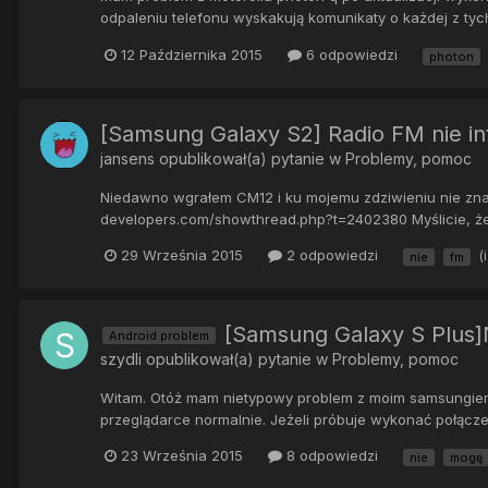
odpaleniu telefonu wyskakują komunikaty o każdej z tych
12 Października 2015
6 odpowiedzi
photon
[Samsung Galaxy S2] Radio FM nie i
jansens
opublikował(a) pytanie w
Problemy, pomoc
Niedawno wgrałem CM12 i ku mojemu zdziwieniu nie znala
developers.com/showthread.php?t=2402380 Myślicie, że d
29 Września 2015
2 odpowiedzi
(
nie
fm
[Samsung Galaxy S Plus
Android problem
szydli
opublikował(a) pytanie w
Problemy, pomoc
Witam. Otóż mam nietypowy problem z moim samsungiem i9
przeglądarce normalnie. Jeżeli próbuje wykonać połącze
23 Września 2015
8 odpowiedzi
nie
mogę