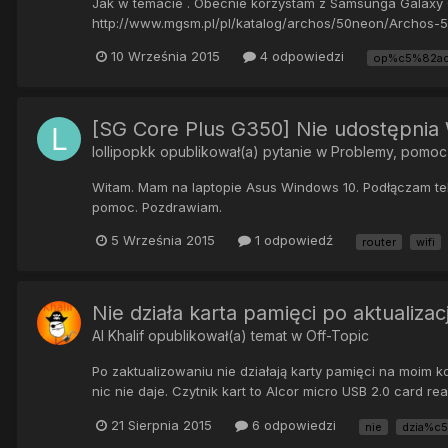
Jak w temacie . Obecnie korzystam z Samsunga Galaxy C
http://www.mgsm.pl/pl/katalog/archos/50neon/Archos-50-
10 Września 2015
4 odpowiedzi
op%c5%82a
[SG Core Plus G350] Nie udostępnia
lollipopkk
opublikował(a) pytanie w
Problemy, pomoc
Witam. Mam na laptopie Asus Windows 10. Podłączam tele
pomoc. Pozdrawiam.
5 Września 2015
1 odpowiedź
router
wifi
Nie działa karta pamięci po aktualiza
Al Khalif
opublikował(a) temat w
Off-Topic
Po zaktualizowaniu nie działają karty pamięci na moim 
nic nie daje. Czytnik kart to Alcor micro USB 2.0 card rea
21 Sierpnia 2015
6 odpowiedzi
nie
dzia%c