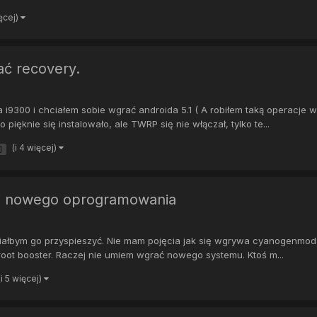
ięcej)
ć recovery.
9300 i chciałem sobie wgrać androida 5.1 ( A robiłem taką operacje w
 pięknie się instalowało, ale TWRP się nie włączał, tylko te...
(i 4 więcej)
]
cji nowego oprogramowania
ałbym go przyspieszyć. Nie mam pojęcia jak się wgrywa cyanogenmod i
: root booster. Raczej nie umiem wgrać nowego systemu. Ktoś m...
(i 5 więcej)