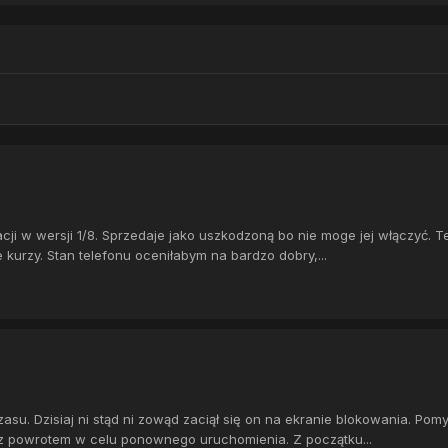
i w wersji 1/8. Sprzedaje jako uszkodzoną bo nie moge jej włączyć. Te
e kurzy. Stan telefonu oceniłabym na bardzo dobry,...
su. Dzisiaj ni stąd ni zowąd zaciął się on na ekranie blokowania. Pom
m z powrotem w celu ponownego uruchomienia. Z początku...