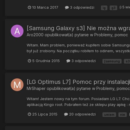
10 Marca 2017
3 odpowiedzi
(i 5 w
lg
g3
[Samsung Galaxy s3] Nie można wgra
Aro2000
opublikował(a) pytanie w
Problemy, pomoc
Witam. Mam problem, ponieważ kupiłem sobie Samsunga i
był już zrobiony. Na początku robiłem to odinem, wszystko
5 Grudnia 2015
3 odpowiedzi
[samsung
s3
[LG Optimus L7] Pomoc przy instala
MrShaper
opublikował(a) pytanie w
Problemy, pomoc
Witam! Jestem nowy na tym forum. Posiadam LG L7. Chci
aplikacją Kingo root. Pobrałem też ze sklepu play apkę 
25 Lipca 2015
20 odpowiedzi
umiem
nie