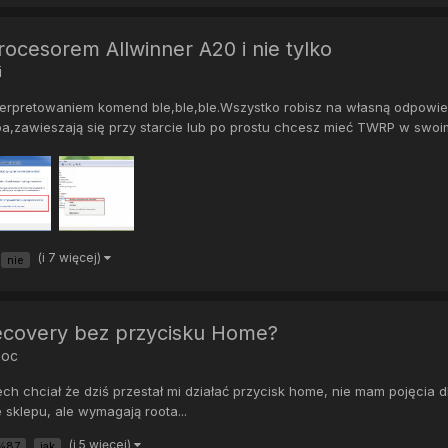
ocesorem Allwinner A20 i nie tylko
i
erpretowaniem komend ble,ble,ble.Wszystko robisz na własną odpowi
pa,zawieszają się przy starcie lub po prostu chcesz mieć TWRP w swoim
(i 7 więcej)
nie
ecovery bez przycisku Home?
moc
ch chciał że dziś przestał mi działać przycisk home, nie mam pojęcia d
sklepu, ale wymagają roota...
(i 5 więcej)
%87
jak