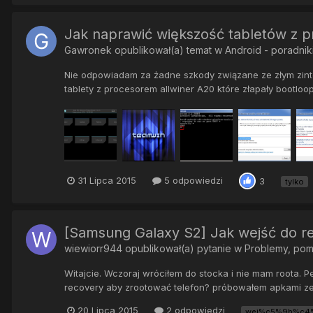
Jak naprawić większość tabletów z pr
Gawronek
opublikował(a) temat w
Android - poradnik
Nie odpowiadam za żadne szkody związane ze złym zint
tablety z procesorem allwiner A20 które złapały bootloo
31 Lipca 2015
5 odpowiedzi
3
tylko
[Samsung Galaxy S2] Jak wejść do r
wiewiorr944
opublikował(a) pytanie w
Problemy, po
Witajcie. Wczoraj wróciłem do stocka i nie mam roota. Pe
recovery aby zrootować telefon? próbowałem apkami ze 
20 Lipca 2015
2 odpowiedzi
wej%c5%9b%c4