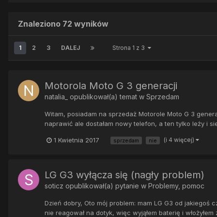
Znaleziono 72 wyników
1
2
3
DALEJ
Strona 1 z 3
Motorola Moto G 3 generacji
natalia_
opublikował(a) temat w
Sprzedam
Witam, posiadam na sprzedaż Motorole Moto G 3 generacj
naprawić ale dostałam nowy telefon, a ten tylko leży i si
1 Kwietnia 2017
(i 4 więcej)
sprzedam
nie
LG G3 wyłącza się (nagły problem)
soticz
opublikował(a) pytanie w
Problemy, pomoc
Dzień dobry, Oto mój problem: mam LG G3 od jakiegoś cza
nie reagował na dotyk, więc wyjąłem baterię i włożyłe