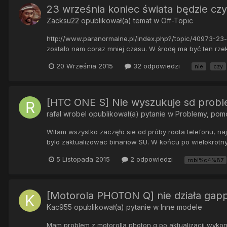
23 września koniec świata będzie czy
Zacksu22
opublikował(a) temat w
Off-Topic
http://www.paranormalne.pl/index.php?/topic/40973-23-w
zostało nam coraz mniej czasu. W środę ma być ten rzek
20 Września 2015
32 odpowiedzi
nie
czy
[HTC ONE S] Nie wyszukuje sd proble
rafal wrobel
opublikował(a) pytanie w
Problemy, pom
Witam wszystko zaczęło sie od próby roota telefonu, na
bylo zaktualizowac binariow SU. W końcu po wielokrotny
5 Listopada 2015
2 odpowiedzi
robi%c4%87
[Motorola PHOTON Q] nie działa gap
Kac955
opublikował(a) pytanie w
Inne modele
Mam problem z motorolla photon q po aktualizacji wykona