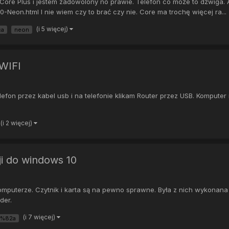
ore Plus i jestem zadowolony no prawie. Telefon co może to dźwiga. A
Neon.html I nie wiem czy to brać czy nie. Core ma trochę więcej ra...
(i 5 więcej)
ca
neon
 WIFI
fon przez kabel usb i na telefonie klikam Router przez USB. Komputer n
(i 2 więcej)
cji do windows 10
komputerze. Czytnik i karta są na pewno sprawne. Była z nich wykonan
der.
(i 7 więcej)
5%82a