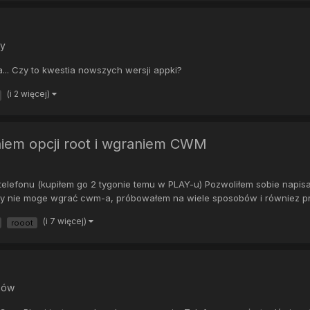
dy
.. Czy to kwestia nowszych wersji appki?
(i 2 więcej)
iem opcji root i wgraniem CWM
elefonu (kupiłem go 2 tygonie temu w PLAY-u) Pozwoliłem sobie napis
rby nie moge wgrać cwm-a, próbowałem na wiele sposobów i równiez pr
(i 7 więcej)
rooot
onów