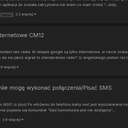
 aplikacji że została zatrzymana nie wiem co mam zrobić ? Jedy...
(i 2 więcej)
gapps
nternetowe CM12
złem tam radia. W sklepie google są tylko internetowe. w necie znalaz
a sie jakoś wgrać to standardowe radio? (z angielskiego jestem raczej
i 6 więcej)
]Nie mogę wykonać połączenia/Pisać SMS
001 (s plus) Po włożeniu do telefonu karty sieć jest wyszukiwana norm
nie pojawia się komunikat "Sieć komórkowa jest nie dostępna"...
(i 6 więcej)