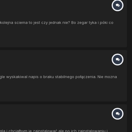
lejna sciema to jest czy jednak nie? Bo zegar tyka i póki co
ogle wyskakiwal napis o braku stabilnego połączenia. Nie mozna
a i chciałbym je zainstalować ale po ich zainstalowaniu i