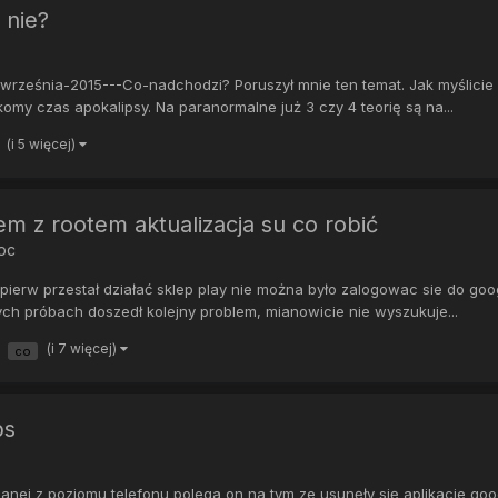
 nie?
rześnia-2015---Co-nadchodzi? Poruszył mnie ten temat. Jak myślicie ko
omy czas apokalipsy. Na paranormalne już 3 czy 4 teorię są na...
(i 5 więcej)
m z rootem aktualizacja su co robić
oc
jpierw przestał działać sklep play nie można było zalogowac sie do go
ch próbach doszedł kolejny problem, mianowicie nie wyszukuje...
(i 7 więcej)
co
ps
nej z poziomu telefonu polega on na tym ze usunęły się aplikacje googl