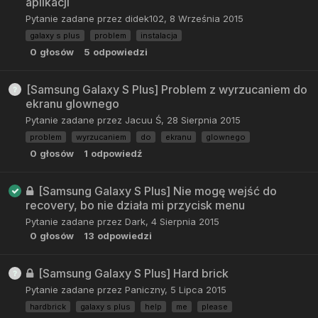
aplikacji
Pytanie zadane przez
didek102
,
8 Września 2015
galaxy s plus
problem
instalacja
0
głosów
5
odpowiedzi
[Samsung Galaxy S Plus] Problem z wyrzucaniem do
ekranu glownego
Pytanie zadane przez
Jacuu Ś
,
28 Sierpnia 2015
problem
wyrzucaniem
do
ekranu
glownego
0
głosów
1
odpowiedź
[Samsung Galaxy S Plus] Nie mogę wejść do
recovery, bo nie działa mi przycisk menu
Pytanie zadane przez
Dark
,
4 Sierpnia 2015
0
głosów
13
odpowiedzi
[Samsung Galaxy S Plus] Hard brick
Pytanie zadane przez
Paniczny
,
5 Lipca 2015
hardbrick
galaxy s plus
help
me
please