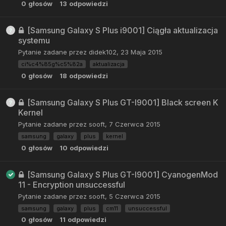
0
głosów
13
odpowiedzi
[Samsung Galaxy S Plus i9001] Ciągła aktualizacja
systemu
Pytanie zadane przez
didek102
,
23 Maja 2015
ci%c4%85g%c5%82a
aktualizacja
0
głosów
18
odpowiedzi
[Samsung Galaxy S Plus GT-I9001] Black screen K
Kernel
Pytanie zadane przez
sooft
,
7 Czerwca 2015
samsung
galaxy
plus
kernel
0
głosów
10
odpowiedzi
[Samsung Galaxy S Plus GT-I9001] CyanogenMod
11 - Encryption unsuccessful
Pytanie zadane przez
sooft
,
5 Czerwca 2015
samsung
galaxy
plus
cm11
unsuccessful
0
głosów
11
odpowiedzi