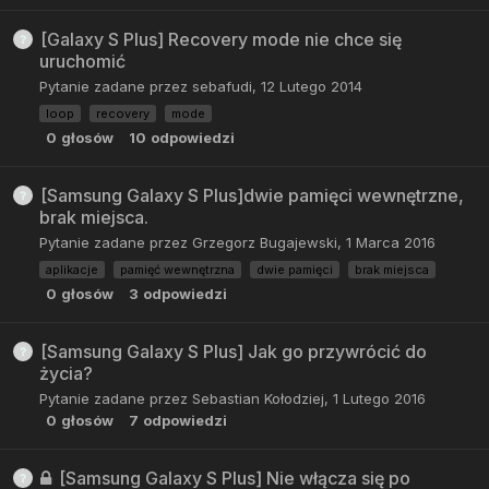
[Galaxy S Plus] Recovery mode nie chce się
uruchomić
Pytanie zadane przez
sebafudi
,
12 Lutego 2014
loop
recovery
mode
0
głosów
10
odpowiedzi
[Samsung Galaxy S Plus]dwie pamięci wewnętrzne,
brak miejsca.
Pytanie zadane przez
Grzegorz Bugajewski
,
1 Marca 2016
aplikacje
pamięć wewnętrzna
dwie pamięci
brak miejsca
0
głosów
3
odpowiedzi
[Samsung Galaxy S Plus] Jak go przywrócić do
życia?
Pytanie zadane przez
Sebastian Kołodziej
,
1 Lutego 2016
0
głosów
7
odpowiedzi
[Samsung Galaxy S Plus] Nie włącza się po