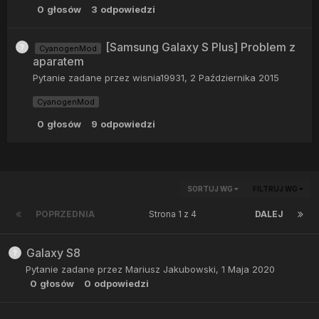
0
głosów
3
odpowiedzi
[Samsung Galaxy S Plus] Problem z
CyanogenMod
aparatem
Pytanie zadane przez
wisnia19931
,
2 Października 2015
CyanogenMod
0
głosów
9
odpowiedzi
SORTUJ WG
FILTRUJ WG
POPRZEDNIA
Strona 1 z 4
DALEJ
Galaxy S8
Pytanie zadane przez
Mariusz Jakubowski
,
1 Maja 2020
0
głosów
0
odpowiedzi