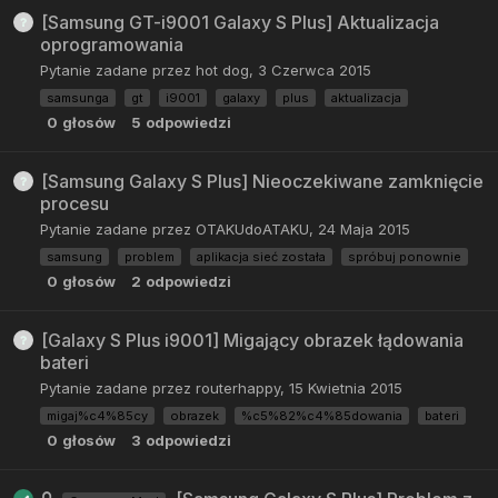
[Samsung GT-i9001 Galaxy S Plus] Aktualizacja
oprogramowania
Pytanie zadane przez
hot dog
,
3 Czerwca 2015
samsunga
gt
i9001
galaxy
plus
aktualizacja
0
głosów
5
odpowiedzi
[Samsung Galaxy S Plus] Nieoczekiwane zamknięcie
procesu
Pytanie zadane przez
OTAKUdoATAKU
,
24 Maja 2015
samsung
problem
aplikacja sieć została
spróbuj ponownie
0
głosów
2
odpowiedzi
[Galaxy S Plus i9001] Migający obrazek łądowania
bateri
Pytanie zadane przez
routerhappy
,
15 Kwietnia 2015
migaj%c4%85cy
obrazek
%c5%82%c4%85dowania
bateri
0
głosów
3
odpowiedzi