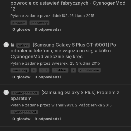
powrocie do ustawień fabrycznych - CyanogenMod
12
Pytanie zadane przez
didek102
,
16 Lipca 2015
problem
recorwery
0
głosów
8
odpowiedzi
[Samsung Galaxy S Plus GT-i9001] Po
galaxy
odpaleniu telefonu, nie włącza on się, a kółko
CyanogenMod wiecznie się kręci
Pytanie zadane przez
Swearek
,
25 Grudnia 2015
samsung
s
plus
problem
z
odpaleniem
0
głosów
3
odpowiedzi
[Samsung Galaxy S Plus] Problem z
CyanogenMod
aparatem
Pytanie zadane przez
wisnia19931
,
2 Października 2015
CyanogenMod
0
głosów
9
odpowiedzi