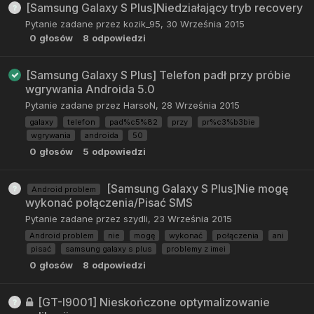
[Samsung Galaxy S Plus]Niedziałający tryb recovery
Pytanie zadane przez
kozik_95
,
30 Września 2015
0
głosów
8
odpowiedzi
[Samsung Galaxy S Plus] Telefon padł przy próbie
wgrywania Androida 5.0
Pytanie zadane przez
HarsoN
,
28 Września 2015
galaxy
telefon
pad%c5%82
przy
pr%c3%b3bie
wgrywania
androida
50
0
głosów
5
odpowiedzi
[Samsung Galaxy S Plus]Nie mogę
Android problem
wykonać połączenia/Pisać SMS
Pytanie zadane przez
szydli
,
23 Września 2015
Android problem
nie
mogę
wykonać
połączenia
ani
pisać
samsung galaxy s plus
problemy z imei
0
głosów
8
odpowiedzi
[GT-I9001] Nieskończone optymalizowanie