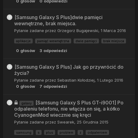
0
głosów
0
odpowiedzi
[Samsung Galaxy S Plus]dwie pamięci
wewnętrzne, brak miejsca.
Pytanie zadane przez
Grzegorz Bugajewski
,
1 Marca 2016
aplikacje
pamięć wewnętrzna
dwie pamięci
brak miejsca
0
głosów
3
odpowiedzi
[Samsung Galaxy S Plus] Jak go przywrócić do
życia?
Pytanie zadane przez
Sebastian Kołodziej
,
1 Lutego 2016
0
głosów
7
odpowiedzi
[Samsung Galaxy S Plus GT-i9001] Po
galaxy
odpaleniu telefonu, nie włącza on się, a kółko
CyanogenMod wiecznie się kręci
Pytanie zadane przez
Swearek
,
25 Grudnia 2015
samsung
s
plus
problem
z
odpaleniem