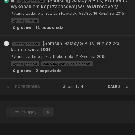
[Samsung Galaxy S Plus] Problem z
CyanogenMod
wykonaniem kopi zapasowej w CWM recovery
Pytanie zadane przez
Jan Kowalski_53735
,
16 Kwietnia 2015
CyanogenMod
0
głosów
13
odpowiedzi
[Samsun Galaxy S Plus] Nie działa
CyanogenMod
komunikacja USB
Pytanie zadane przez
thekornelo
,
11 Kwietnia 2015
CyanogenMod
samsung galaxy s+ nie działa
0
głosów
2
odpowiedzi
POPRZEDNIA
Strona 1 z 4
DALEJ
Obserwujący
0