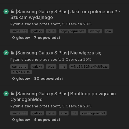
[Samsung Galaxy S Plus] Jaki rom poleceacie? -
Szukam wydajnego
Pytanie zadane przez
sooft
,
5 Czerwca 2015
samsung
galaxy
plus
najwydajniesza
wersja
cm
0
głosów
7
odpowiedzi
[Samsung Galaxy S Plus] Nie włącza się
Pytanie zadane przez
sooft
,
2 Czerwca 2015
samsung
galaxy
plus
nie
w%c5%82%c4%85cza
si%c4%99
0
głosów
80
odpowiedzi
[Samsung Galaxy S Plus] Bootloop po wgraniu
CyanogenMod
Pytanie zadane przez
sooft
,
3 Czerwca 2015
samsung
galaxy
plus
stoi
na
cyanogenmod
0
głosów
4
odpowiedzi