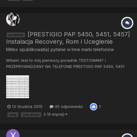
znik...
[PRESTIGIO PAP 5450, 5451, 5457]
poradnik
Instalacja Recovery, Rom i Uceglenie
Mitlex
opublikował(a) pytanie w
Inne marki telefonów
Witam! Jest to mój pierwszy poradnik TESTOWANY i
PRZEPROWADZANY NA TELEFONIE PRESTIGIO PAP 5450, 5451
oraz 5457. Przede wszystkim chciałbym przedstawić instalację
Recovery i nowego ROM’a w telefonach Prestigio (Mt65xx).
(Podejrzewam, że Instrukcja przyda się na każdy model
Prestigi...
13 Grudnia 2015
45 odpowiedzi
7
(i 19 więcej)
twrp
usb driver