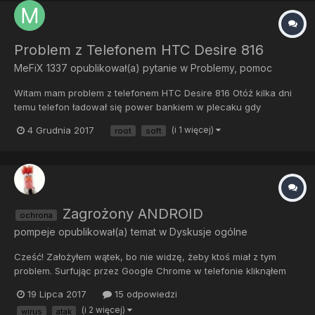
Problem z Telefonem HTC Desire 816
MeFiX 1337
opublikował(a) pytanie w
Problemy, pomoc
Witam mam problem z telefonem HTC Desire 816 Otóż kilka dni
temu telefon ładował się power bankiem w plecaku gdy
chciałem go wyciągnąć aby zrobić zdjęcie naglę się wyłączył i
4 Grudnia 2017
(i 1 więcej)
root
soft
do tej pory nie chce się włączyć na przycisk power.Byłem w
serwisie naprawczym telefonów to powiedzieli mi ze telefon
ma...
Zagrożony ANDROID
ochrona
pompeje
opublikował(a) temat w
Dyskusje ogólne
Cześć! Założyłem wątek, bo nie widzę, żeby ktoś miał z tym
problem. Surfując przez Google Chrome w telefonie kliknąłem
jakiś link i wyskoczył mi komunikat na ekranie "Telefon
19 Lipca 2017
15 odpowiedzi
zagrożony", albo "Wygrałeś!", problem w tym, że komunikatowi
(i 2 więcej)
wirus
atak
towarzyszyły uporczywe wibracje telefonu i komunikat znikał