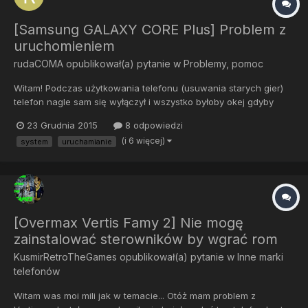
[Samsung GALAXY CORE Plus] Problem z
uruchomieniem
rudaCOMA
opublikował(a) pytanie w
Problemy, pomoc
Witam! Podczas użytkowania telefonu (usuwania starych gier)
telefon nagle sam się wyłączył i wszystko byłoby okej gdyby
chciał się włączyć... a włącza się jakby chciał a nie mógł model
23 Grudnia 2015
8 odpowiedzi
telefonu się pojawia, później logo sieci, a następnie logo
(i 6 więcej)
system
uruchamianie
SAMSUNG i w tym momencie się zatrzymuje i niby coś robi...
[Overmax Vertis Famy 2] Nie mogę
zainstalować sterowników by wgrać rom
KusmirRetroTheGames
opublikował(a) pytanie w
Inne marki
telefonów
Witam was moi mili jak w temacie... Otóż mam problem z