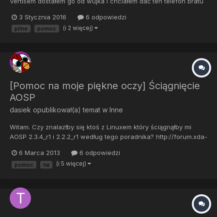
Vertisem dostałem go od wujka i chciałem dać ten telefon bratu
bo zły nie jest ale nie działa w nim android bo z tego co wiem to
3 Stycznia 2016
6 odpowiedzi
go tam nie ma,zatrzymuje się na logo Vertis Overmax
(i 2 więcej)
pilne
pomoc
próbowałem już wgrywać na nowo ale się nie da albo...
[Pomoc na moje piękne oczy] Ściągnięcie
AOSP
dasiek
opublikował(a) temat w
Inne
Witam. Czy znalazłby się ktoś z Linuxem który ściągnąłby mi
AOSP 2.3.4_r1 i 2.2.2_r1 według tego poradnika? http://forum.xda-
developers.com/showthread.php?t=1183832 (Ps - w jednym
6 Marca 2013
6 odpowiedzi
miejscu trzeba 2.3.7_r1 zmienić na 2.3.4_r1 i 2.2.2_r1) wrzucić go
(i 5 więcej)
pomoc
na
w jakiegoś super skompresowanego Zipa/7zipa tak d...