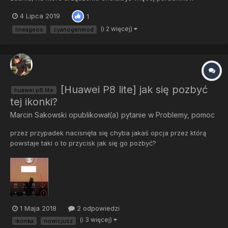
dotyczących twojego urządzenia. W ten sposób będziemy
4 Lipca 2019
1
wiedzieli jakie urządzenia są popularne wśród naszych
użytkowników i będziemy mogli dostarczyć im jak najwięcej p...
(i 2 więcej)
lineageos
cyanogenmod
[Huawei P8 lite] jak się pozbyć
huawei p8 lite
tej ikonki?
Marcin Sakowski
opublikował(a) pytanie w
Problemy, pomoc
przez przypadek nacisnęła się chyba jakaś opcja przez którą
powstaje taki o to przycisk jak się go pozbyć?
1 Maja 2018
2 odpowiedzi
(i 3 więcej)
ikonka
nowicjusz