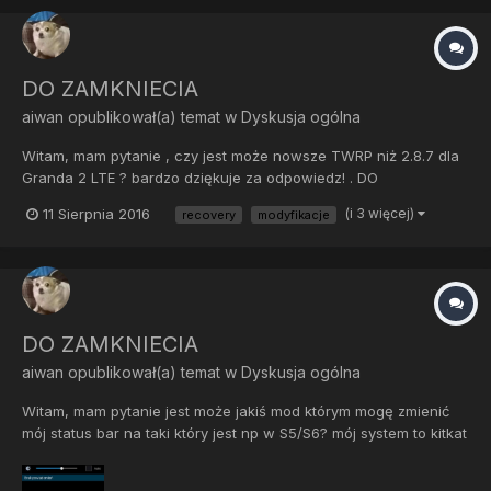
DO ZAMKNIECIA
aiwan
opublikował(a) temat w
Dyskusja ogólna
Witam, mam pytanie , czy jest może nowsze TWRP niż 2.8.7 dla
Granda 2 LTE ? bardzo dziękuje za odpowiedz! . DO
ZAMKNIECIA, NIE MA LEPSZEGO.
11 Sierpnia 2016
(i 3 więcej)
recovery
modyfikacje
DO ZAMKNIECIA
aiwan
opublikował(a) temat w
Dyskusja ogólna
Witam, mam pytanie jest może jakiś mod którym mogę zmienić
mój status bar na taki który jest np w S5/S6? mój system to kitkat
4.4.2 z rootem i TWRP 2.8. Bardzo proszę o odpowiedź Ten
obecny jest trochę przestarzały :/