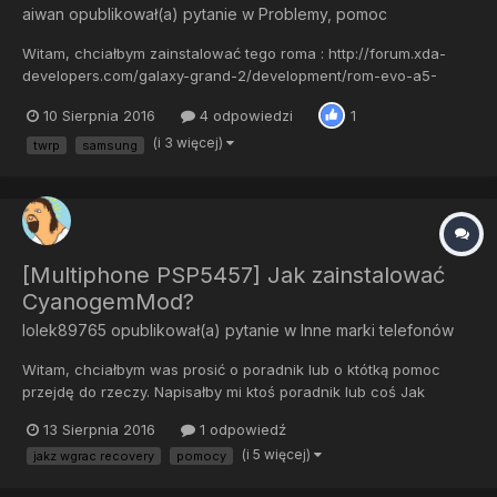
aiwan
opublikował(a) pytanie w
Problemy, pomoc
Witam, chciałbym zainstalować tego roma : http://forum.xda-
developers.com/galaxy-grand-2/development/rom-evo-a5-
t3024812 Instalując go przez CWM nie chciał mi telefon ruszyć
10 Sierpnia 2016
4 odpowiedzi
1
dalej niż z podświetlanego logo samsunga, stał tak z 10-20 minut
i nie chciało dalej iść, pomyślałem że może z TWRP wypali i...
(i 3 więcej)
twrp
samsung
[Multiphone PSP5457] Jak zainstalować
CyanogemMod?
lolek89765
opublikował(a) pytanie w
Inne marki telefonów
Witam, chciałbym was prosić o poradnik lub o któtką pomoc
przejdę do rzeczy. Napisałby mi ktoś poradnik lub coś Jak
zainstalować CyanogenMod na wersje Multiphone
13 Sierpnia 2016
1 odpowiedź
psp5457DUO? Z góry bardzo dziękuje !
(i 5 więcej)
jakz wgrac recovery
pomocy