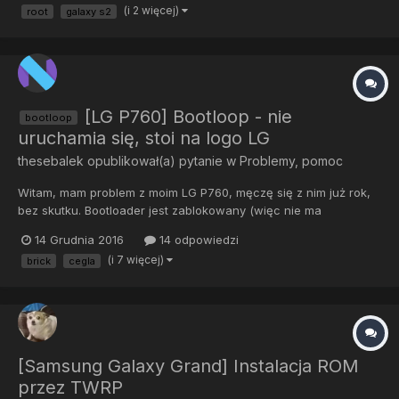
(i 2 więcej)
root
galaxy s2
Jedynie co działa to Download Mode ale port usb po podł...
[LG P760] Bootloop - nie
bootloop
uruchamia się, stoi na logo LG
thesebalek
opublikował(a) pytanie w
Problemy, pomoc
Witam, mam problem z moim LG P760, męczę się z nim już rok,
bez skutku. Bootloader jest zablokowany (więc nie ma
możliwości wejścia w tryb fastboot). Więc tak, rok temu
14 Grudnia 2016
14 odpowiedzi
szukałem sobie Custom ROM-a na L9-tkę i znalazłem
(i 7 więcej)
brick
cegla
CyanogenMod 12.1 (na Androidzie 5.0.1), ten ROM był na
zablokowany bootloader i...
[Samsung Galaxy Grand] Instalacja ROM
przez TWRP