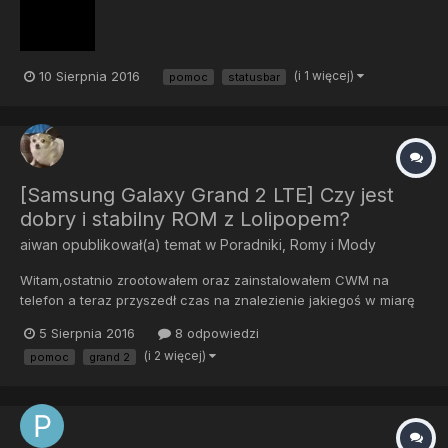
10 Sierpnia 2016
(i 1 więcej)
pomoc
statusbar
[Samsung Galaxy Grand 2 LTE] Czy jest
dobry i stabilny ROM z Lolipopem?
aiwan
opublikował(a) temat w
Poradniki, Romy i Mody
Witam,ostatnio zrootowałem oraz zainstalowałem CWM na
telefon a teraz przyszedł czas na znalezienie jakiegoś w miarę
normalnego romu, mój obecny stock 4.4.2 na którym jestem jest
5 Sierpnia 2016
8 odpowiedzi
już lichutki i chciałbym przejść z tego powodu na lolipopa,
(i 2 więcej)
pomoc
grand 2
miałby ktoś link do stabilnego romu z mają ilością bugów?