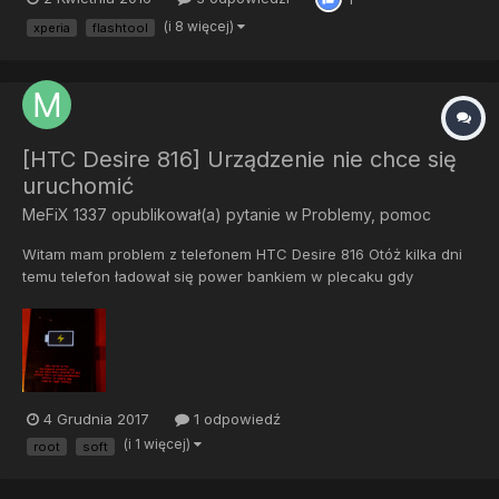
(i 8 więcej)
xperia
flashtool
[HTC Desire 816] Urządzenie nie chce się
uruchomić
MeFiX 1337
opublikował(a) pytanie w
Problemy, pomoc
Witam mam problem z telefonem HTC Desire 816 Otóż kilka dni
temu telefon ładował się power bankiem w plecaku gdy
chciałem go wyciągnąć aby zrobić zdjęcie naglę się wyłączył i
do tej pory nie chce się włączyć na przycisk power.Byłem w
serwisie naprawczym telefonów to powiedzieli mi ze telefon
ma...
4 Grudnia 2017
1 odpowiedź
(i 1 więcej)
root
soft