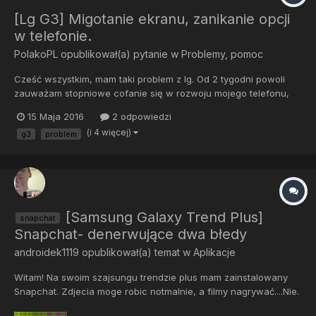
[Lg G3] Migotanie ekranu, zanikanie opcji
w telefonie.
PolakoPL
opublikował(a) pytanie w
Problemy, pomoc
Cześć wszystkim, mam taki problem z lg. Od 2 tygodni powoli
zauważam stopniowe cofanie się w rozwoju mojego telefonu,
opisze problem od początku- Pierwsze oznaki pojawiły się gdy
15 Maja 2016
2 odpowiedzi
ekran po dłuższym obsługiwaniu zaczął migotać, oczywiście
(i 4 więcej)
g3
problem
ekran był bierny na jakikolwiek dotyk jedynym rozwiązanie było...
[Samsung Galaxy Trend Plus]
snapchat
Snapchat- denerwujące dwa błedy
androidek1119
opublikował(a) temat w
Aplikacje
Witam! Na swoim szajsungu trendzie plus mam zainstalowany
Snapchat. Zdjecia moge robic notmalnie, a filmy nagrywać....Nie.
Ekran jest zielony lub są na nim paski ( zobacz screena).