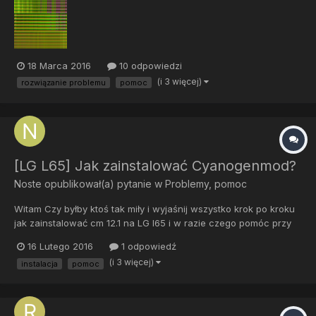
Następnym błędem jest czarny ekran podczas nsgrywania
twarzy z tymi maskami.
18 Marca 2016
10 odpowiedzi
(i 3 więcej)
rozwiązanie problemu
pomoc
[LG L65] Jak zainstalować Cyanogenmod?
Noste
opublikował(a) pytanie w
Problemy, pomoc
Witam Czy byłby ktoś tak miły i wyjaśnij wszystko krok po kroku
jak zainstalować cm 12.1 na LG l65 i w razie czego pomóc przy
tym? Niedawno co tym się zainteresowałem i nie jestem za
16 Lutego 2016
1 odpowiedź
bardzo obeznany
(i 3 więcej)
instalacja
pomoc