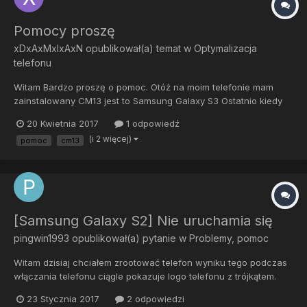
Pomocy proszę
xDxAxMxIxAxN
opublikował(a) temat w
Optymalizacja
telefonu
Witam Bardzo proszę o pomoc. Otóż na moim telefonie mam
zainstalowany CM13 jest to Samsung Galaxy S3 Ostatnio kiedy
go włączyłem pokazał mi się czarny ekran ładowania aplikacji
20 Kwietnia 2017
1 odpowiedź
(tak ja po 1 uruchomieniu telefonu po wgraniu CM13 ) Ale po tym
(i 2 więcej)
pomoc
cm13
jak aplikacje się "zaladowaly" pokazał mi się ekra...
[Samsung Galaxy S2] Nie uruchamia się
pingwin1993
opublikował(a) pytanie w
Problemy, pomoc
Witam dzisiaj chciałem zrootować telefon wyniku tego podczas
włączania telefonu ciągle pokazuje logo telefonu z trójkątem.
Podczas ładowania nie pokazuje czy ładuje telefon i jaka jest
23 Stycznia 2017
2 odpowiedzi
pojemność baterii. Również nie mogę wejść do Recovery mode.