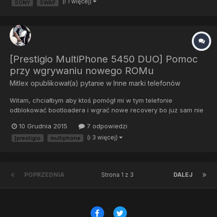
(i 1 więcej)
SONY
SWAP
za każdą poradę. Roota posiadam. Z góry dziękuje i pozdraw...
[Prestigio MultiPhone 5450 DUO] Pomoc
przy wgrywaniu nowego ROMu
Mitlex
opublikował(a) pytanie w
Inne marki telefonów
Witam, chciałbym aby ktoś pomógł mi w tym telefonie
odblokować bootloadera i wgrać nowe recovery bo juz sam nie
daje rady.
10 Grudnia 2015
7 odpowiedzi
(i 3 więcej)
[prestigio
multiphone
POPRZEDNIA
Strona 1 z 3
DALEJ