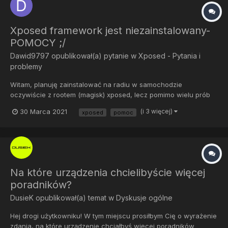
Xposed framework jest niezainstalowany-
POMOCY ;/
Dawid9797
opublikował(a) pytanie w
Xposed - Pytania i
problemy
Witam, planuję zainstalować na radiu w samochodzie
oczywiście z rootem (magisk) xposed, lecz pomimo wielu prób
oraz wielu wersji pojawia się ten sam komunikat, zmienia sie
30 Marca 2021
(i 3 więcej)
xposed
pomoc
tylko jezyk. Jak instaluje: 1.Pobieram w magisk riru (próbowałem
też ręcznie z githuba przeróżne wersje). 2....
Na które urządzenia chcielibyście więcej
poradników?
DusieK
opublikował(a) temat w
Dyskusje ogólne
Hej drogi użytkowniku! W tym miejscu prosiłbym Cię o wyrażenie
zdania, na które urządzenie chciałbyś więcej poradników