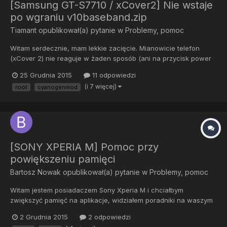
[Samsung GT-S7710 / xCover2] Nie wstaje
po wgraniu v10baseband.zip
Tiamant
opublikował(a) pytanie w
Problemy, pomoc
Witam serdecznie, mam lekkie zacięcie. Mianowicie telefon
(xCover 2) nie reaguje w żaden sposób (ani na przycisk power
ani recovery ani download mode) po instalacji pliku
25 Grudnia 2015
11 odpowiedzi
v10baseband.zip Od początku. Zmieniałem stockowego androida
(i 7 więcej)
root
cyanogenmod
4.1 na CyanogenMod 10.1 (uprzedzam pytania, telefon...
[SONY XPERIA M] Pomoc przy
powiększeniu pamięci
Bartosz Nowak
opublikował(a) pytanie w
Problemy, pomoc
Witam jestem posiadaczem Sony Xperia M i chciałbym
zwiększyć pamięć na aplikacje, widziałem poradniki na waszym
forum lecz nie działają one w moim przypadku pewnie to przez
2 Grudnia 2015
2 odpowiedzi
wersje androida 4.3 jeśli ktoś wie jak to zrobić będę wdzięczny