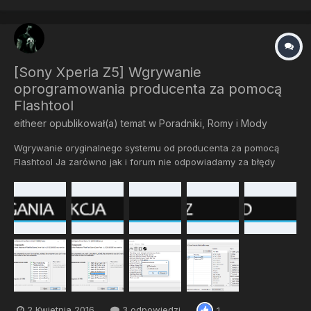
[Sony Xperia Z5] Wgrywanie
oprogramowania producenta za pomocą
Flashtool
eitheer
opublikował(a) temat w
Poradniki, Romy i Mody
Wgrywanie oryginalnego systemu od producenta za pomocą
Flashtool Ja zarówno jak i forum nie odpowiadamy za błędy
podczas wgrywania Wszystko robisz na swoją odpowiedzalność
Flashtool - Program dzięki któremu możemy debrandować nasz
telefon, wgr...
2 Kwietnia 2016
3 odpowiedzi
1