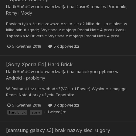
DaRkShAdOw
odpowiedział(a) na
DusieK
temat w
Poradniki,
Romy i Mody
Powiem tylko że nie zawsze czeka się aż kilka dni. Ja miałem w
kilka minut zgodę. Wysłane z mojego Redmi Note 4 przy użyciu
Tapatalka MiDrivers * Wysłane z mojego Redmi Note 4 przy...
5 Kwietnia 2018
5 odpowiedzi
[Sony Xperia E4] Hard Brick
DaRkShAdOw
odpowiedział(a) na
maciekyoo
pytanie w
Android - problemy
W fastboot też nie wchodzi?(VOL + i Power) Wysłane z mojego
Redmi Note 4 przy użyciu Tapatalka
5 Kwietnia 2018
3 odpowiedzi
(i 1 więcej)
hard brick
sony
[samsung galaxy s3] brak nazwy sieci u gory