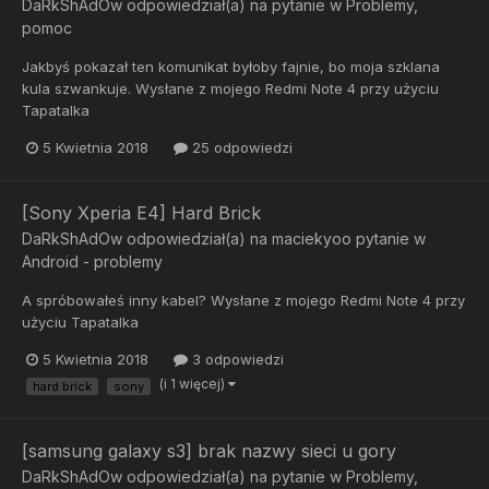
DaRkShAdOw
odpowiedział(a) na pytanie w
Problemy,
pomoc
Jakbyś pokazał ten komunikat byłoby fajnie, bo moja szklana
kula szwankuje. Wysłane z mojego Redmi Note 4 przy użyciu
Tapatalka
5 Kwietnia 2018
25 odpowiedzi
[Sony Xperia E4] Hard Brick
DaRkShAdOw
odpowiedział(a) na
maciekyoo
pytanie w
Android - problemy
A spróbowałeś inny kabel? Wysłane z mojego Redmi Note 4 przy
użyciu Tapatalka
5 Kwietnia 2018
3 odpowiedzi
(i 1 więcej)
hard brick
sony
[samsung galaxy s3] brak nazwy sieci u gory
DaRkShAdOw
odpowiedział(a) na pytanie w
Problemy,