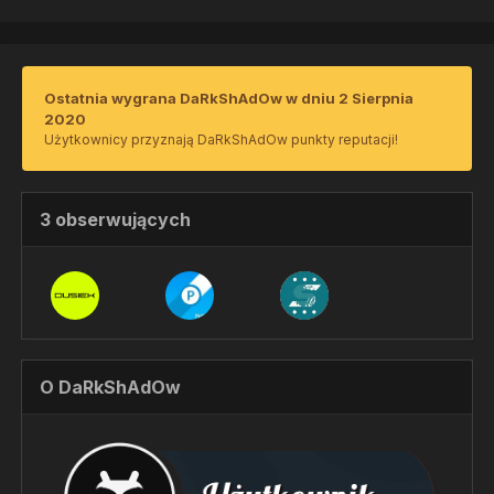
Ostatnia wygrana DaRkShAdOw w dniu 2 Sierpnia
2020
Użytkownicy przyznają DaRkShAdOw punkty reputacji!
3 obserwujących
O DaRkShAdOw