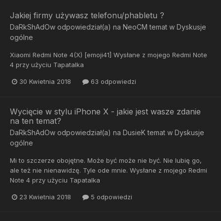
Jakiej firmy używasz telefonu/phabletu ?
DaRkShAdOw
odpowiedział(a) na
NeoCM
temat w
Dyskusje
ogólne
Xiaomi Redmi Note 4(X) [emoji41] Wysłane z mojego Redmi Note
4 przy użyciu Tapatalka
30 Kwietnia 2018
63 odpowiedzi
Wycięcie w stylu iPhone X - jakie jest wasze zdanie
na ten temat?
DaRkShAdOw
odpowiedział(a) na
DusieK
temat w
Dyskusje
ogólne
Mi to szczerze obojętne. Może być może nie być. Nie lubię go,
ale też nie nienawidzę. Tyle ode mnie. Wysłane z mojego Redmi
Note 4 przy użyciu Tapatalka
23 Kwietnia 2018
5 odpowiedzi