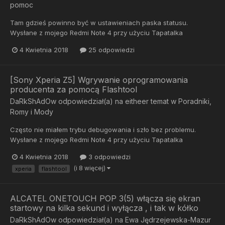
pomoc
Tam gdzieś powinno być w ustawieniach paska statusu.
Wysłane z mojego Redmi Note 4 przy użyciu Tapatalka
4 Kwietnia 2018
25 odpowiedzi
[Sony Xperia Z5] Wgrywanie oprogramowania
producenta za pomocą Flashtool
DaRkShAdOw
odpowiedział(a) na
eitheer
temat w
Poradniki,
Romy i Mody
Często nie miałem trybu debugowania i szło bez problemu.
Wysłane z mojego Redmi Note 4 przy użyciu Tapatalka
4 Kwietnia 2018
3 odpowiedzi
(i 8 więcej)
xperia
flashtool
ALCATEL ONETOUCH POP 3(5) włącza się ekran
startowy na kilka sekund i wyłącza , i tak w kółko
DaRkShAdOw
odpowiedział(a) na
Ewa Jędrzejewska-Mazur