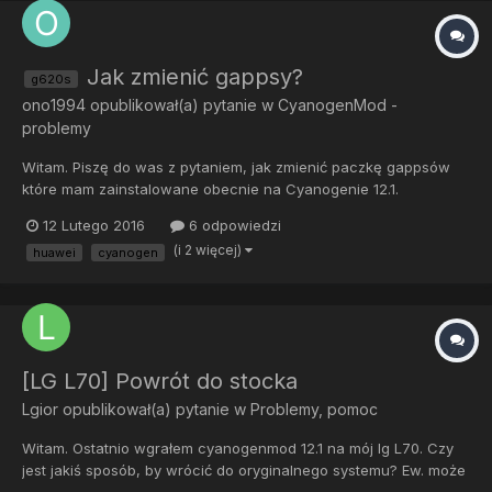
Jak zmienić gappsy?
g620s
ono1994
opublikował(a) pytanie w
CyanogenMod -
problemy
Witam. Piszę do was z pytaniem, jak zmienić paczkę gappsów
które mam zainstalowane obecnie na Cyanogenie 12.1.
Zainstalowałem wersję open, ale zauważyłem że zajmuje dużo
12 Lutego 2016
6 odpowiedzi
miejsca, i posiada aplikacje które są mi całkowicie zbędne. I tu
(i 2 więcej)
huawei
cyanogen
moje pytanie. Czy muszę robić full wipe i od nowa instalować
całe...
[LG L70] Powrót do stocka
Lgior
opublikował(a) pytanie w
Problemy, pomoc
Witam. Ostatnio wgrałem cyanogenmod 12.1 na mój lg L70. Czy
jest jakiś sposób, by wrócić do oryginalnego systemu? Ew. może