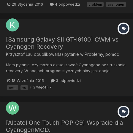
pomógł by mi ktoś rozwiązać problemy. Więc po pierwsze gdy
29 Stycznia 2016
4 odpowiedzi
problem
cyanogen
ściągam muzykę z internetu pojawia się ona w aplikacji dopiero
po restarcie telefonu. Gdy podłączam telefon do kompute...
[Samsung Galaxy SII GT-I9100] CWM vs
Cyanogen Recovery
Krzysztof Lau
opublikował(a) pytanie w
Problemy, pomoc
Mam pytanie. czy można aktualizować Cyanogena bez ruszania
recovery. W opcjach programistycznych niby jest opcja
wyłączenia aktualizacji recovery ale mój telefon to olewa. Nie
18 Września 2015
3 odpowiedzi
czepiałbym się tego Cyanogen recovery ale to g...o do niczego
(i 2 więcej)
cwm
vs
się nie nadaje. Jedynie co w tym działa to reboot. Całe szczęś...
[Alcatel One Touch POP C9] Wspracie dla
CyanogenMOD.