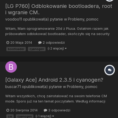
[LG P760] Odblokowanie bootloadera, root
i wgranie CM.
voodoo11
opublikował(a) pytanie w
Problemy, pomoc
Witam, Mam oprogramowanie 20d z Plusa. Ostatnim razem jak
próbowałem odblokować bootloader, skończyło się na security
error i 3 godzinnym wskrzeszaniu telefonu za pomocą softu od
20 Maja 2014
2 odpowiedzi
LG. W końcu się udało, chociaż musiałem próbować wiele razy,
(i 2 więcej)
bootloader
cyanogen
bo operacja się zatrzymywała w różnych momentach. A więc
m...
[Galaxy Ace] Android 2.3.5 i cyanogen?
buscar71
opublikował(a) pytanie w
Problemy, pomoc
Witam wszystkich, chcę zainstalować na swoim telefonie CM
mode. Sporo już na ten temat poczytałem. Według informacji
znalezionych na forum mogę wgrać roota na stockowy soft tylko
20 Sierpnia 2014
3 odpowiedzi
mając takie wersjie androida: Wymagana wersja 2.3.3, 2.3.4 lub
(i 1 więcej)
cm
cyanogen
2.3.6. Ja niestety mam 2.3.5. Na stronie samsunga są...