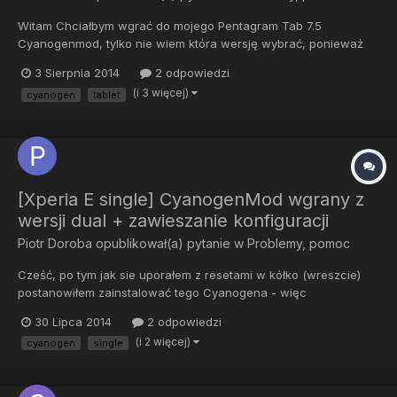
Witam Chciałbym wgrać do mojego Pentagram Tab 7.5
Cyanogenmod, tylko nie wiem która wersję wybrać, ponieważ
rom manager wyświetlił komunikat, że mój tablet nie jest
3 Sierpnia 2014
2 odpowiedzi
oficjalnie wspierany.
(i 3 więcej)
cyanogen
tablet
[Xperia E single] CyanogenMod wgrany z
wersji dual + zawieszanie konfiguracji
Piotr Doroba
opublikował(a) pytanie w
Problemy, pomoc
Cześć, po tym jak sie uporałem z resetami w kółko (wreszcie)
postanowiłem zainstalować tego Cyanogena - więc
zainstalowałem przez CMW... Ok, włącza się - no i niestety
30 Lipca 2014
2 odpowiedzi
okazało się, że wgrałem dla wersji Dual - miałem pobrany
(i 2 więcej)
cyanogen
single
"cm_nanhu_ds-ota-1.1.0"...Uruchamia się jaknajbardziej
normalnie, jednak -...