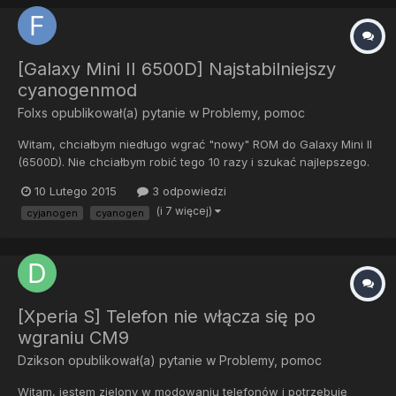
[Galaxy Mini II 6500D] Najstabilniejszy
cyanogenmod
Folxs
opublikował(a) pytanie w
Problemy, pomoc
Witam, chciałbym niedługo wgrać "nowy" ROM do Galaxy Mini II
(6500D). Nie chciałbym robić tego 10 razy i szukać najlepszego.
Jaki stabilny, i działający w 100% ROM możecie polecić? (o ile
10 Lutego 2015
3 odpowiedzi
taki jest) Ważne żeby WiFi i kamera działały bez problemów.
(i 7 więcej)
cyjanogen
cyanogen
Jaka baza androida? Mnie osobiście 2.3.7 wystarczy...
[Xperia S] Telefon nie włącza się po
wgraniu CM9
Dzikson
opublikował(a) pytanie w
Problemy, pomoc
Witam, jestem zielony w modowaniu telefonów i potrzebuję