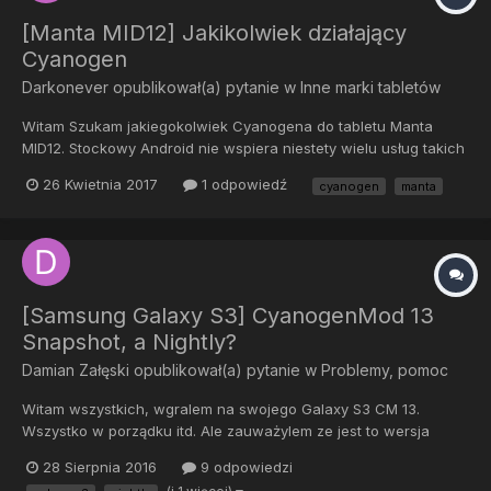
[Manta MID12] Jakikolwiek działający
Cyanogen
Darkonever
opublikował(a) pytanie w
Inne marki tabletów
Witam Szukam jakiegokolwiek Cyanogena do tabletu Manta
MID12. Stockowy Android nie wspiera niestety wielu usług takich
jak gamepady/moduły bluetooth i wielu innych, pomijając już fakt
26 Kwietnia 2017
1 odpowiedź
cyanogen
manta
że jest niemiłosiernie wolny i bardzo lubi się wieszać. Tablet
napędzany jest procesorem Allwinner A10, oraz po...
[Samsung Galaxy S3] CyanogenMod 13
Snapshot, a Nightly?
Damian Załęski
opublikował(a) pytanie w
Problemy, pomoc
Witam wszystkich, wgralem na swojego Galaxy S3 CM 13.
Wszystko w porządku itd. Ale zauważylem ze jest to wersja
Nightly z 27.08 czyli z wczoraj. A Snapshot jest z 20.08. Po jakimś
28 Sierpnia 2016
9 odpowiedzi
czasie zobaczyłem ze wykakuje mi błąd aparatu i telefon sie