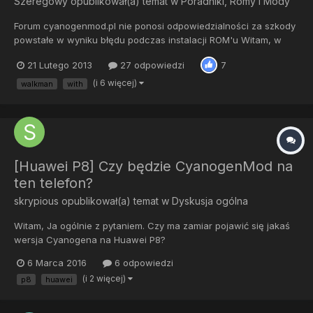
Szeregowy
opublikował(a) temat w
Poradniki, Romy i Mody
Forum cyanogenmod.pl nie ponosi odpowiedzialności za szkody
powstałe w wyniku błędu podczas instalacji ROM'u Witam, w
tym poradniku przedstawię wam jak zainstalować
21 Lutego 2013
27 odpowiedzi
7
CyanogenMod'a 9 na Live with Walkman Wymagania: -
Odblokowany bootloader -Sterowniki fastboot Potrzebne pliki: -
(i 6 więcej)
walkman
with
ROM - http://get.cm/get...
[Huawei P8] Czy będzie CyanogenMod na
ten telefon?
skrypious
opublikował(a) temat w
Dyskusja ogólna
Witam, Ja ogólnie z pytaniem. Czy ma zamiar pojawić się jakaś
wersja Cyanogena na Huawei P8?
6 Marca 2016
6 odpowiedzi
(i 2 więcej)
p8
huawei