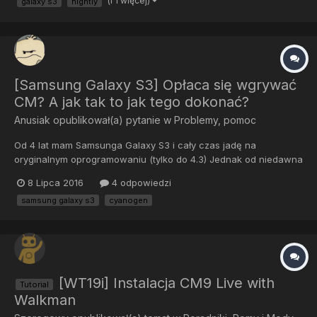
(i 1 więcej)
galaxy s3
nightly
zrestartował raz. Czytalem ze Snapshot to stabilna wersja a...
[Samsung Galaxy S3] Opłaca się wgrywać
CM? A jak tak to jak tego dokonać?
Anusiak
opublikował(a) pytanie w
Problemy, pomoc
Od 4 lat mam Samsunga Galaxy S3 i cały czas jadę na
oryginalnym oprogramowaniu (tylko do 4.3) Jednak od niedawna
zaczyna mi mocno przymulać, a żadne czyszczenie nie pomaga.
8 Lipca 2016
4 odpowiedzi
Czy warto zainstalować Cyanogena? Jak to zrobić? I ważne: jak
samsung galaxy s3
cyanogen
zachować jakoś stany z gier?
[WT19i] Instalacja CM9 Live with
Tutorial
Walkman