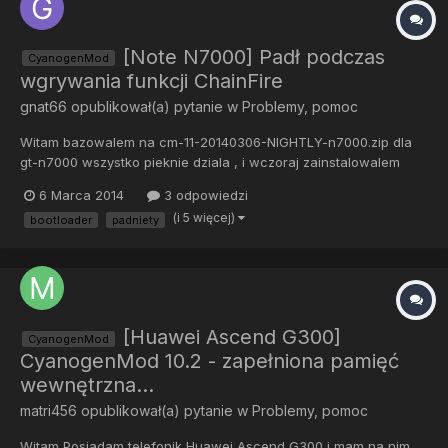
[Note N7000] Padł podczas
CyanogenMod
wgrywania funkcji ChainFire
gnat66
opublikował(a) pytanie w
Problemy, pomoc
Witam bazowalem na cm-11-20140306-NIGHTLY-n7000.zip dla
gt-n7000 wszystko pieknie dziala , i wczoraj zainstalowalem
aplikacje od ChainFire cos do przyspieszania gier ,
6 Marca 2014
3 odpowiedzi
zainstalowalem odpalilem , wyrzucilo mnie z telefonu i odkad
(i 5 więcej)
bootloader
padniety
wlaczam to wyskakuje tylko logo telefonu no i trojkat ten zolty ,
gdy c...
[Huawei Ascend G300]
CyanogenMod
CyanogenMod 10.2 - zapełniona pamięć
wewnętrzna...
matri456
opublikował(a) pytanie w
Problemy, pomoc
Witam Posiadam telefonik Huawei Ascend G300 i mam na nim