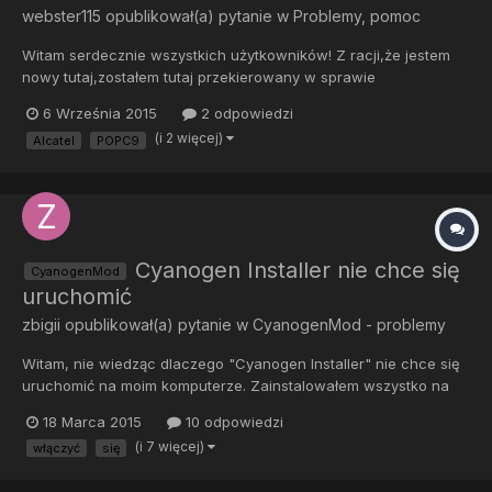
webster115
opublikował(a) pytanie w
Problemy, pomoc
Witam serdecznie wszystkich użytkowników! Z racji,że jestem
nowy tutaj,zostałem tutaj przekierowany w sprawie
oprogramowania dla Alcatel POP C9. Telefon dość nowy (2014
6 Września 2015
2 odpowiedzi
rok),no i słynie zainteresowaniem,lecz nikt nie stworzył jeszcze
(i 2 więcej)
Alcatel
POPC9
tematu. Każdy telefon,który posiadałem (smartphone) ze
starszym an...
Cyanogen Installer nie chce się
CyanogenMod
uruchomić
zbigii
opublikował(a) pytanie w
CyanogenMod - problemy
Witam, nie wiedząc dlaczego "Cyanogen Installer" nie chce się
uruchomić na moim komputerze. Zainstalowałem wszystko na
telefonie i odesłano mnie do pobrania CI na komputer, poszło
18 Marca 2015
10 odpowiedzi
bez problemów ale przy próbie włączenia tego programu
(i 7 więcej)
włączyć
się
wyskakuje błąd: " coś się popsuło, nie możemy uruchomić
programu",...