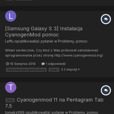
[Samsung Galaxy S 3] Instalacja
CyanogenMod pomoc
Leffu
opublikował(a) pytanie w
Problemy, pomoc
Witam serdecznie, Czy ktoś z Was próbował zainstalować
oprogramowanie przez stronę http://www.cyanogenmod.org/
??? Czy postębując zgodnie z krokami opisanymi na w/w stronie
19 Sierpnia 2014
1 odpowiedź
efekt końcowy będzie taki sam jak w przypadku tej metody
(i 2 więcej)
httpwwwcyanogenmodorg
przez
http://forum.cyanogenmod.pl/index.php/topic/227-galaxy-s-iii-
insta...
Cyanogenmod 11 na Pentagram Tab
Rom
7.5
tomekz699
opublikował(a) pytanie w
Problemy, pomoc