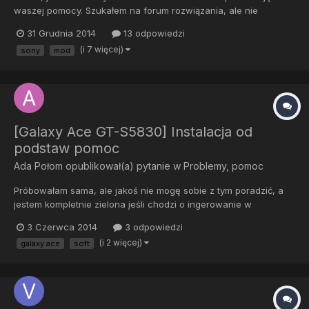
waszej pomocy. Szukałem na forum rozwiązania, ale nie
znalazłem nic dla mnie dlatego zakładam nowy temat. Otóż po
31 Grudnia 2014
13 odpowiedzi
zainstalowaniu Cyanogena na mojej Xperii S telefon nie włącza
(i 7 więcej)
sony
mod
się. Pokazuje się napis FreeXperiaProject i nic więcej. Mignie
jesz...
[Galaxy Ace GT-S5830] Instalacja od
podstaw pomoc
Ada Połom
opublikował(a) pytanie w
Problemy, pomoc
Próbowałam sama, ale jakoś nie mogę sobie z tym poradzić, a
jestem kompletnie zielona jeśli chodzi o ingerowanie w
smartfony. Mam Samsung Galaxy Ace GT-S5830 z systemem
3 Czerwca 2014
3 odpowiedzi
Android 2.2.1 i nie chcąc sprawić by telefon kompletnie nie był
(i 2 więcej)
galaxy ace
soft
do użycia, mam pytanie, jak krok po kroku wgrać na niego
CyanogenMo...