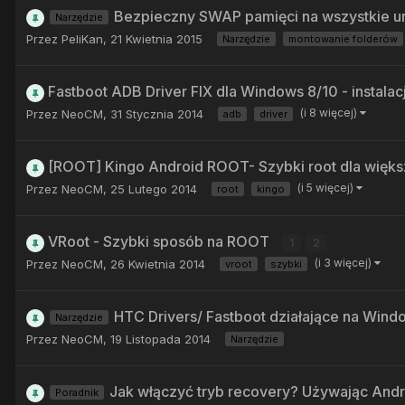
Bezpieczny SWAP pamięci na wszystkie u
Narzędzie
Przez
PeliKan
,
21 Kwietnia 2015
Narzędzie
montowanie folderów
Fastboot ADB Driver FIX dla Windows 8/10 - instala
(i 8 więcej)
Przez
NeoCM
,
31 Stycznia 2014
adb
driver
[ROOT] Kingo Android ROOT- Szybki root dla więk
(i 5 więcej)
Przez
NeoCM
,
25 Lutego 2014
root
kingo
VRoot - Szybki sposób na ROOT
1
2
(i 3 więcej)
Przez
NeoCM
,
26 Kwietnia 2014
vroot
szybki
HTC Drivers/ Fastboot działające na Windo
Narzędzie
Przez
NeoCM
,
19 Listopada 2014
Narzędzie
Jak włączyć tryb recovery? Używając Andr
Poradnik