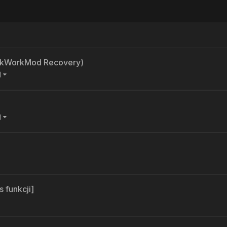
ockWorkMod Recovery)
j)
j)
 funkcji]