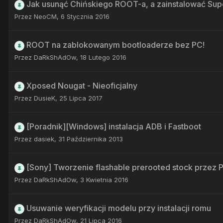
Jak usunąć Chińskiego ROOT-a, a zainstalować Super
Przez
NeoCM
,
6 Stycznia 2016
ROOT na zablokowanym bootloaderze bez PC!
Przez
DaRkShAdOw
,
18 Lutego 2016
Xposed Nougat - Nieoficjalny
Przez
DusieK
,
25 Lipca 2017
[Poradnik][Windows] instalacja ADB i Fastboot
Przez
dasiek
,
31 Października 2013
[Sony] Tworzenie flashable prerooted stock przez 
Przez
DaRkShAdOw
,
3 Kwietnia 2016
Usuwanie weryfikacji modelu przy instalacji romu
Przez
DaRkShAdOw
,
21 Lipca 2016