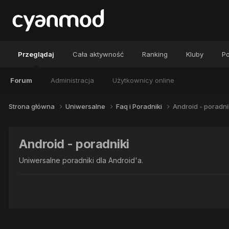
Przeglądaj
Cała aktywność
Ranking
Kluby
Po
Forum
Administracja
Użytkownicy online
Strona główna
Uniwersalne
Faq i Poradniki
Android - poradni
Android - poradniki
Uniwersalne poradniki dla Android'a.