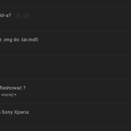
oid-a?
1
2
 .img do .tar.md5
flashować ?
 5 więcej)
a Sony Xperia