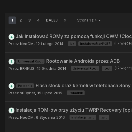
1
2
3
4
DALEJ
Strona 1 z 4
Jak instalować ROMy za pomocą funkcji CWM (Cl
(i 7 więce
Przez
NeoCM
,
12 Lutego 2014
jak
instalowa%c4%87
Rootowanie Androida przez ADB
Uniwersal Root
(i 2 więce
Przez
BR4KUS
,
15 Grudnia 2014
Uniwersal Root
root
Flash stock oraz kerneli w telefonach Sony
Poradnik
Przez
s00pher
,
15 Lipca 2015
Poradnik
Instalacja ROM-ów przy użyciu TWRP Recovery [opis
Przez
NeoCM
,
6 Stycznia 2016
instalacja twrp
twrp