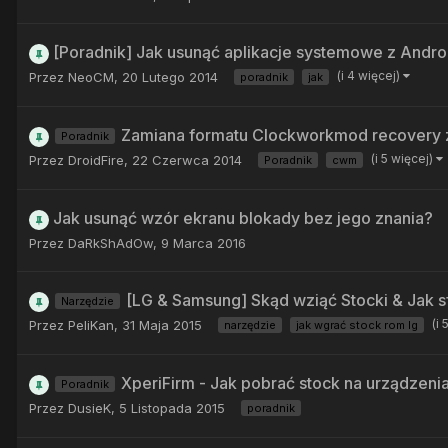
[Poradnik] Jak usunąć aplikacje systemowe z Andr
(i 4 więcej)
Przez
NeoCM
,
20 Lutego 2014
poradnik
jak
Zamiana formatu Clockworkmod recovery z
Poradnik
(i 5 więcej)
Przez
DroidFire
,
22 Czerwca 2014
Poradnik
cwm
Jak usunąć wzór ekranu blokady bez jego znania?
Przez
DaRkShAdOw
,
9 Marca 2016
[LG & Samsung] Skąd wziąć Stocki & Jak s
Narzędzie
(i
Przez
PeliKan
,
31 Maja 2015
narzędzie
jak wgrać stock rom lg
XperiFirm - Jak pobrać stock na urządzeni
Poradnik
Przez
DusieK
,
5 Listopada 2015
poradnik