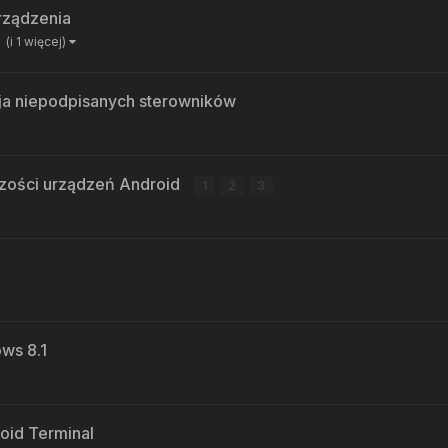
rządzenia
(i 1 więcej)
cja niepodpisanych sterowników
szości urządzeń Android
1
2
3
ws 8.1
oid Terminal