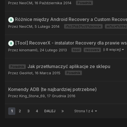
Przez
NeoCM
,
16 Października 2014
Poradnik
Różnice między Android Recovery a Custom Recov
Przez
NeoCM
,
5 Lutego 2014
r%c3%b3%c5%bcnice
mi%c4%99d
[Tool] RecoverX - instalator Recovery dla prawie 
(i 8 więcej)
Przez
kinomam0
,
24 Lutego 2013
tool
recoverx
Jak przetłumaczyć aplikacje ze sklepu
Poradnik
Przez
GeoHot
,
16 Marca 2015
Poradnik
Komendy ADB (te najbardziej potrzebne)
Przez
King_Stone_69
,
17 Grudnia 2016
1
2
3
4
DALEJ
Strona 1 z 4