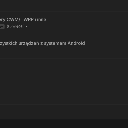
ery CWM/TWRP i inne
(i 5 więcej)
zy
wszystkich urządzeń z systemem Android