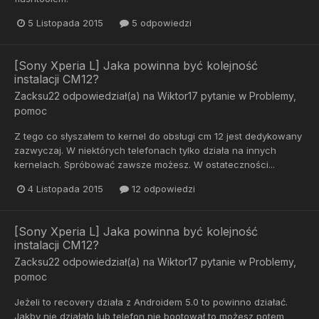
5 Listopada 2015
5 odpowiedzi
[Sony Xperia L] Jaka powinna być kolejność
instalacji CM12?
Zacksu22
odpowiedział(a) na
Wiktor17
pytanie w
Problemy,
pomoc
Z tego co słyszałem to kernel do obsługi cm 12 jest dedykowany
zazwyczaj. W niektórych telefonach tylko działa na innych
kernelach. Spróbować zawsze możesz. W ostateczności...
4 Listopada 2015
12 odpowiedzi
[Sony Xperia L] Jaka powinna być kolejność
instalacji CM12?
Zacksu22
odpowiedział(a) na
Wiktor17
pytanie w
Problemy,
pomoc
Jeżeli to recovery działa z Androidem 5.0 to powinno działać.
Jakby nie działało lub telefon nie bootował to możesz potem