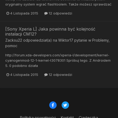
oryginalny system wgrać flashtoolem. Także możesz sprawdzać
4 Listopada 2015
12 odpowiedzi
[Sony Xperia L] Jaka powinna być kolejność
instalacji CM12?
Zacksu22
odpowiedział(a) na
Wiktor17
pytanie w
Problemy,
pomoc
http://forum.xda-developers.com/xperia-l/development/kernel-
cyanogenmod-12-1-kernel-t3078301 Spróbuj tego. Z Androidem
5. 0 podobno działa
4 Listopada 2015
12 odpowiedzi
Polityka prywatności
Kontakt
Ciasteczka