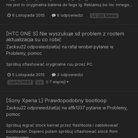
nie jest to oryginalna bateria do tego lg. Reklamuj bo nic innego...
6 Listopada 2015
8 odpowiedzi
LG L90 Bateria
[HTC ONE S] Nie wyszukuje sd problem z rootem
aktualizacja su co robić
Zacksu22
odpowiedział(a) na
rafal wrobel
pytanie w
Problemy, pomoc
Spróbuj sflashować oryginalne ruu przez PC.
5 Listopada 2015
2 odpowiedzi
(i 7 więcej)
robi%c4%87
co
[Sony Xperia L] Prawdopodobny bootloop
Zacksu22
odpowiedział(a) na
affk1337
pytanie w
Problemy,
pomoc
Spróbuj wgrać stock kernel przez flashtoola i zablokować
bootloader. Dopiero potem spróbuj sflashować stock Rom
flashtoolem.