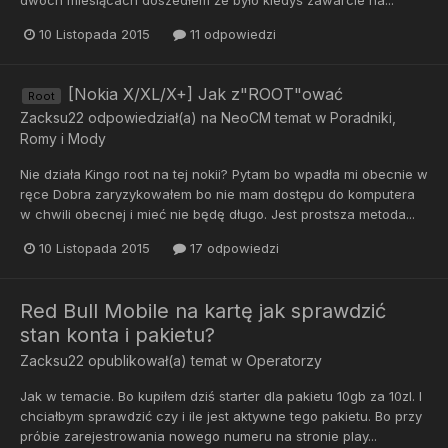
10 Listopada 2015
11 odpowiedzi
[Nokia X/XL/X+] Jak z"ROOT"ować
Root
Zacksu22
odpowiedział(a) na
NeoCM
temat w
Poradniki,
Romy i Mody
Nie działa Kingo root na tej nokii? Pytam bo wpadła mi obecnie w
ręce Dobra zaryzykowałem bo nie mam dostępu do komputera
w chwili obecnej i mieć nie będę długo. Jest prostsza metoda...
10 Listopada 2015
17 odpowiedzi
Red Bull Mobile na kartę jak sprawdzić
stan konta i pakietu?
Zacksu22
opublikował(a) temat w
Operatorzy
Jak w temacie. Bo kupiłem dziś starter dla pakietu 10gb za 10zl. I
chciałbym sprawdzić czy i ile jest aktywne tego pakietu. Bo przy
próbie zarejestrowania nowego numeru na stronie play...