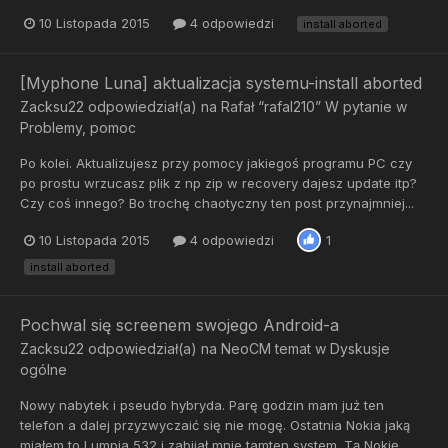
10 Listopada 2015
4 odpowiedzi
install aborted
[Myphone Luna] aktualizacja systemu-install aborted
Zacksu22
odpowiedział(a) na
Rafał “rafal210” W
pytanie w
Problemy, pomoc
Po kolei. Aktualizujesz przy pomocy jakiegoś programu PC czy
po prostu wrzucasz plik z np zip w recovery dajesz update itp?
Czy coś innego? Bo trochę chaotyczny ten post przynajmniej...
10 Listopada 2015
4 odpowiedzi
1
install aborted
Pochwal się screenem swojego Android-a
Zacksu22
odpowiedział(a) na
NeoCM
temat w
Dyskusje
ogólne
Nowy nabytek i pseudo hybryda. Parę godzin mam już ten
telefon a dalej przyzwyczaić się nie mogę. Ostatnia Nokia jaką
miałem to Lumpia 532 i zabijał mnie tamten system. Tą Nokię...