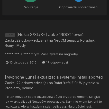
Reputacja
Odpowiedzi społeczności
[Nokia X/XL/X+] Jak z"ROOT"ować
Root
Zacksu22
odpowiedział(a) na
NeoCM
temat w
Poradniki,
Romy i Mody
***** *** a **** z tym. Zasłużyłem na nagrodę?
10 Listopada 2015
17 odpowiedzi
[Myphone Luna] aktualizacja systemu-install aborted
Zacksu22
odpowiedział(a) na
Rafał “rafal210” W
pytanie w
Problemy, pomoc
To tak możesz sobie aktualizować za przeproszeniem. Kolejka
jak w aktualizacji Nexusów obowiązuje. Sam nie wiem jak oni to
rozliczają. Ale w każdym razie rozliczają. Najprościej jest...