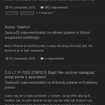
10 Listopada 2015
382 odpowiedzi
(i 3 więcej)
android
swojego
Nowy Telefon
Zacksu22
odpowiedział(a) na
eitheer
pytanie w
Wybór
urządzenia mobilnego
Bierz iPhone te telefony tak z ceny nie lecą chociaż tyle. Bo
Android je w tyle zostawia
10 Listopada 2015
2 odpowiedzi
[LG L7 P-700] [CM10.1] Błąd! Nie można nawiązać
połączenia z aparatem!
Zacksu22
odpowiedział(a) na
Al Bundy
pytanie w
Problemy,
pomoc
Ciesz się że to tylko problem z romem. Ja lg e610 aka lg l5
miałem tak że tylni aparat wcale się nie włączał. Dopiero po
dwóch miesiącach doszedłem że było kiedyś zawarcie na...