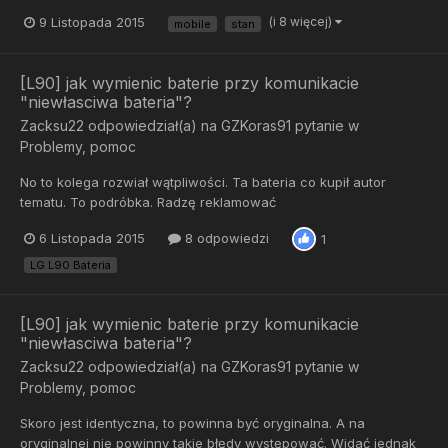
9 Listopada 2015
(i 8 więcej)
mobile
stan
[L90] jak wymienic baterie przy komunikacie
"niewłasciwa bateria"?
Zacksu22
odpowiedział(a) na
GZKoras91
pytanie w
Problemy, pomoc
No to kolega rozwiał wątpliwości. Ta bateria co kupił autor
tematu. To podróbka. Radzę reklamować
6 Listopada 2015
8 odpowiedzi
1
LG L90 Bateria
[L90] jak wymienic baterie przy komunikacie
"niewłasciwa bateria"?
Zacksu22
odpowiedział(a) na
GZKoras91
pytanie w
Problemy, pomoc
Skoro jest identyczna, to powinna być oryginalna. A na
oryginalnej nie powinny takie błędy występować. Widać jednak