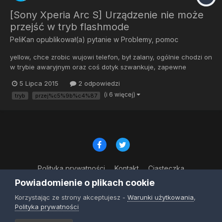
[Sony Xperia Arc S] Urządzenie nie może
przejść w tryb flashmode
PeliKan
opublikował(a) pytanie w
Problemy, pomoc
yellow, chce zrobic wujowi telefon, był zalany, ogólnie chodzi on
w trybie awaryjnym oraz coś dotyk szwankuje, zapewne
digitizer albo musze skalibrowac ekran, gdy chce wgrać stock
5 Lipca 2015
2 odpowiedzi
rom, nie mogę przejść w tryb flashmode, każa kombinacja
(i 6 więcej)
tryb
przej%c5%9b%c4%87
klaiwszami nie pomaga, za kazdym razem odpala w tryb
fastboot, d...
Polityka prywatności
Kontakt
Ciasteczka
© Copyright 2023
Powiadomienie o plikach cookie
Powered by Invision Community
Korzystając ze strony akceptujesz -
Warunki użytkowania
,
Polityka prywatności