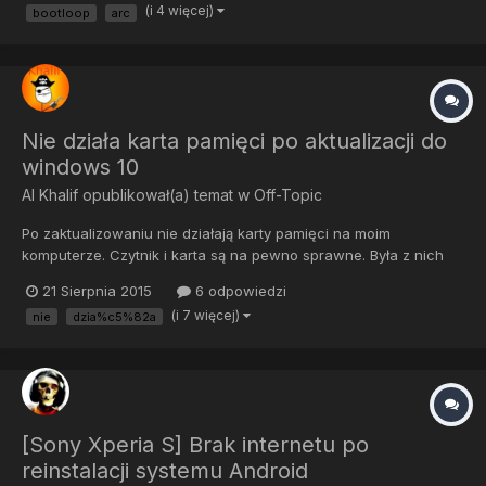
(i 4 więcej)
bootloop
arc
Nie działa karta pamięci po aktualizacji do
windows 10
Al Khalif
opublikował(a) temat w
Off-Topic
Po zaktualizowaniu nie działają karty pamięci na moim
komputerze. Czytnik i karta są na pewno sprawne. Była z nich
wykonana aktualizacja z Windowsa 7. Zainstalowanie na nowo
21 Sierpnia 2015
6 odpowiedzi
sterownika nic nie daje. Czytnik kart to Alcor micro USB 2.0 card
(i 7 więcej)
nie
dzia%c5%82a
reader.
[Sony Xperia S] Brak internetu po
reinstalacji systemu Android