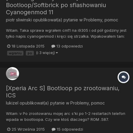
Bootloop/Softbrick po sflashowaniu
Cyanogenmod 11
piotr sliwinski
opublikował(a) pytanie w
Problemy, pomoc
Witam. Taka sprawa wgrałem cm11 na i9305 i od pół godziny jest
tylko napis cyanogenmod i kręci się strzałka. Wpakowałem tam:
Odinem 307 wgrałem recovery twrp-2.8.7.0-i9305.img Z karty
18 Listopada 2015
13 odpowiedzi
instalowałem: gap: gapps-kk-20140105-mini-signed Cyanogen:
(i 3 więcej)
wgraniu
po
cm-11-20151108-NIGHTLY-i9305
[Xperia Arc S] Bootloop po zrootowaniu,
ICS
lukizel
opublikował(a) pytanie w
Problemy, pomoc
Witam :v Po zrootowaniu mojej arc s'ki po 1-2 restartach telefon
wpada w bootloopa. Czy wie ktoś dlaczego? ROM .587.
(Wgrałem kernel 56* i nie wiem, może teraz będzie działać?)
25 Września 2015
15 odpowiedzi