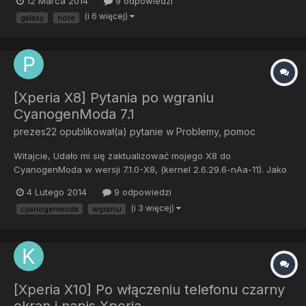
12 Marca 2014
9 odpowiedzi
Wipe nie pomaga. Wcześniej miałem stocka 4.1.2 XXLSZ Wersja
(i 6 więcej)
galaxy
note
CM 11-20140311 Kernel z którego wgrywałem to
raw_kernel_r5_k44...
[Xperia X8] Pytania po wgraniu
CyanogenModa 7.1
prezes22
opublikował(a) pytanie w
Problemy, pomoc
Witajcie, Udało mi się zaktualizować mojego X8 do
CyanogenModa w wersji 7.1.0-X8, (kernel 2.6.29.6-nAa-11). Jako
wersję podaje Android 2.3.7 Szukałem informacji na forum i nie
4 Lutego 2014
9 odpowiedzi
znalazłem, więc może tu ktoś będzie w stanie mi pomóc. Chodzi
(i 3 więcej)
cyanogenmoda
wgraniu
o następujące rzeczy 1. Telefon się loguje do sieci macierzy...
[Xperia X10] Po włączeniu telefonu czarny
ekran i napis Xperia