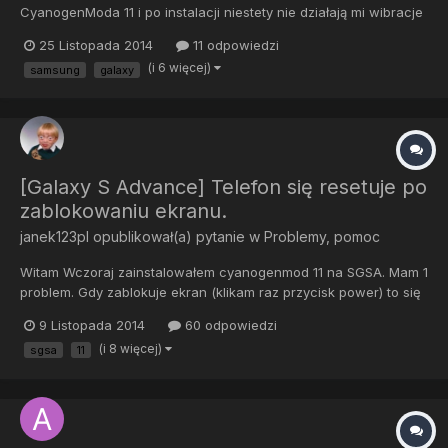
CyanogenModa 11 i po instalacji niestety nie działają mi wibracje
w telefonie. Podczas instalacji używałem ogólnego kernela od
25 Listopada 2014
11 odpowiedzi
PhilZ, może to coś pomoże. Czy widzicie jakąś możliwość
(i 6 więcej)
samsung
galaxy
naprawy problemu? Oczywiście z góry dzięki za pomoc
[Galaxy S Advance] Telefon się resetuje po
zablokowaniu ekranu.
janek123pl
opublikował(a) pytanie w
Problemy, pomoc
Witam Wczoraj zainstalowałem cyanogenmod 11 na SGSA. Mam 1
problem. Gdy zablokuje ekran (klikam raz przycisk power) to się
resetuje po 26 sekundach . I tak jest ciągle jest Dzięki z góry za
9 Listopada 2014
60 odpowiedzi
pomoc!
(i 8 więcej)
sgsa
11