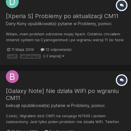
[Xperia S] Problemy po aktualizacji CM11
Dany Kony
opublikował(a) pytanie w
Problemy, pomoc
Witam, mam problem odnośnie mojej Xperii. Ostatnio chciałem
zmienić system na Cyanogenmod i po wgraniu wersji 11 (w fazie
BETA) oraz (z telefonu) po dokonaniu aktualizacji na stabilny CM
11 Maja 2014
12 odpowiedzi
9.1.0 telefon nie uruchamia systemu. Oto co robiłem: 1.
(i 2 więcej)
cm11
aktualizacji
Odblokowałem bootloader zgodnie z instrukcjami zawartymi...
[Galaxy Note] Nie działa WiFi po wgraniu
CM11
beksajt
opublikował(a) pytanie w
Problemy, pomoc
Cześc, Wgrałem dziś CM11 na swojego N7000 i jestem
zadowolony. Jest tylko jeden problem: nie działa WiFi. Telefon
normalnie wykrywa sieci, ale z żadną nie mogę się połączyć...