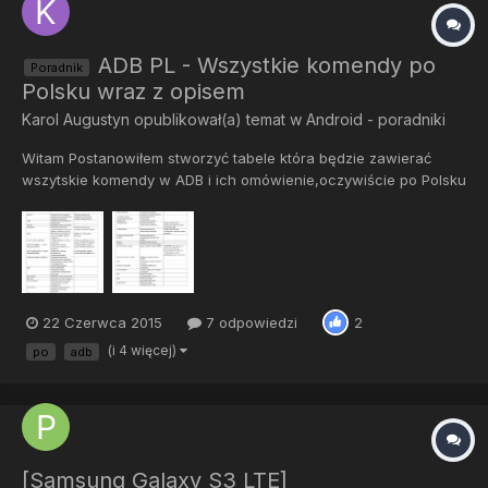
ADB PL - Wszystkie komendy po
Poradnik
Polsku wraz z opisem
Karol Augustyn
opublikował(a) temat w
Android - poradniki
Witam Postanowiłem stworzyć tabele która będzie zawierać
wszytskie komendy w ADB i ich omówienie,oczywiście po Polsku
:-P I tu mam pytanie do was,jak to oceniacie??Co byście
zmienili,co mam źle? O Logcat'cie i ADB Shell robie osobną
tabelke Dziękuje za każdy komentarz :-D
22 Czerwca 2015
7 odpowiedzi
2
(i 4 więcej)
po
adb
[Samsung Galaxy S3 LTE]