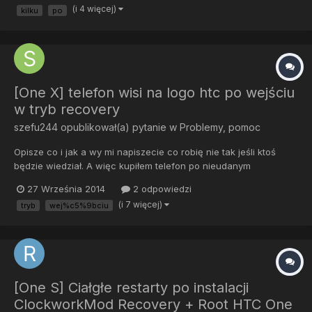
(i 4 więcej)
kilku
po
zdziwiłem, bo baterie miał prawie pełną wieczorem. No ale nic,...
[One X] telefon wisi na logo htc po wejściu
w tryb recovery
szefu244
opublikował(a) pytanie w
Problemy, pomoc
Opisze co i jak a wy mi napiszecie co robię nie tak jeśli ktoś
będzie wiedział. A więc kupiłem telefon po nieudanym
wgrywaniu romu w telefonie działa tryb hbot i fastboot ale po
27 Września 2014
2 odpowiedzi
wejściu w tryb recowery telefon się wyłączał miał odblokowany
(i 7 więcej)
tryb
wej%c5%9bciu
botloader ja wgrałem stockowe recovery i boot img i zablokow...
[One S] Ciałgłe restarty po instalacji
ClockworkMod Recovery + Root HTC One