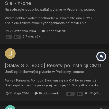
S all-in-one
Riseofeagle
opublikował(a) pytanie w
Problemy, pomoc
Witam odblokowalem bootloader w swoim htc one s C2 i
chciałem zainstalowac cyanogenmoda na htcku i nie
zauwazylem ze instrukcja clockworkmod recovery + root htc
21 Września 2014
3 odpowiedzi
jest do s4 i teraz telefon sam mi sie resetuje... Jak moge
(i 7 więcej)
all
htc
uruchomic telefon na nowo ?
[Galay S 3 I9300] Resety po instalcji CM11
JonS
opublikował(a) pytanie w
Problemy, pomoc
Panie i Panowie. Pomocy. Skusiłem się na CM bo miałem już
dość ogólnej zamóły panującej na mojej S3. Wszystko poszło
gładko, telefon odpalił, zainstalował apki z konta GM itp, itd. Po
14 Maja 2014
19 odpowiedzi
(i 3 więcej)
cm11
po
pewnym czasie zauważyłem że telefon po wybudzeniu chce
kod PIN, później okazało się że jest to wywołane resetami tel...