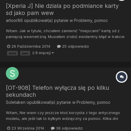
[Xperia J] Nie dziala po podmiance karty
sd jako pam wew
artoor86
opublikował(a) pytanie w
Problemy, pomoc
Witam. Jak w tytule, chciałem zamienić "miejscami" kartę sd z
pamięcią wewnetrzną. Musiałem zrobić ewidentny błąd w trakcie
przeróbki. Skutkuje to tym, że telefon po podłączeniu do
26 Października 2014
25 odpowiedzi
ładowarki nawet nie mruga diodą. Po podłączeniu do komputera
(i 8 więcej)
wew
pam
niby znajduje sprzęt ale nie może odnaleźć sterownika. Tel...
[OT-908] Telefon wyłącza się po kilku
sekundach
Soletaken
opublikował(a) pytanie w
Problemy, pomoc
Witam, Nie wiem czy jeszcze ktoś korzysta z tego antycznego
modelu, ale jeśli tak to byłbym wdzięczny za pomoc. Kilka dni
temu telefon działał normalnie, wieczorem jeszcze sprawdzałem
23 Września 2014
38 odpowiedzi
pocztę na nim. Rano jednak był wyłączony - trochę się