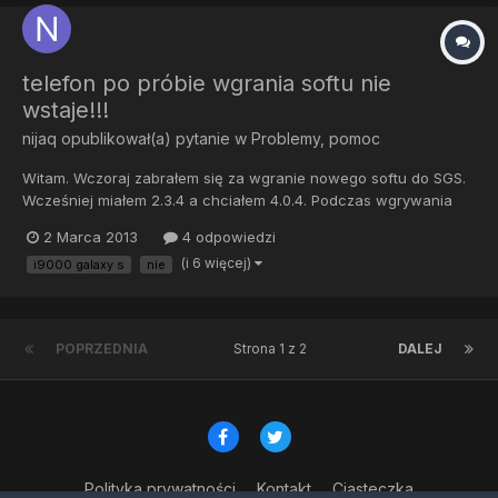
telefon po próbie wgrania softu nie
wstaje!!!
nijaq
opublikował(a) pytanie w
Problemy, pomoc
Witam. Wczoraj zabrałem się za wgranie nowego softu do SGS.
Wcześniej miałem 2.3.4 a chciałem 4.0.4. Podczas wgrywania
odinem wyskoczył błąd po czym telefon na nic nie reagował
2 Marca 2013
4 odpowiedzi
więc wyjąłem baterię. Po jej włożeniu telefon wogóle nie reaguje
(i 6 więcej)
i9000 galaxy s
nie
na przycisk power, ani na ładowarkę.Nie mam możliwości wej...
POPRZEDNIA
Strona 1 z 2
DALEJ
Polityka prywatności
Kontakt
Ciasteczka