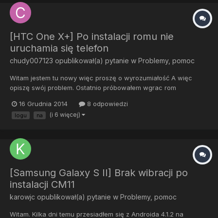
[HTC One X+] Po instalacji romu nie
uruchamia się telefon
chudy007123
opublikował(a) pytanie w
Problemy, pomoc
Witam jestem tu nowy więc proszę o wyrozumiałość A więc
opiszę swój problem. Ostatnio próbowałem wgrac rom
Android_Revolution_HD-One_X+_8.0 do swojego telefonu htc
16 Grudnia 2014
8 odpowiedzi
one x plus. NA początku odblokowałem za pomocą strony htc
(i 6 więcej)
logu
na
dev bootloader który zakończył się pomyślne.potem weszłem w
tryb fastboot i k...
[Samsung Galaxy S II] Brak wibracji po
instalacji CM11
karowjc
opublikował(a) pytanie w
Problemy, pomoc
Witam. Kilka dni temu przesiadłem się z Androida 4.1.2 na