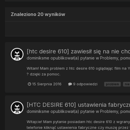
Znaleziono 20 wyników
[htc desire 610] zawiesił się na nie c
dominiksme
opublikował(a) pytanie w
Problemy, pom
Witam! Mam problem z htc desire 610 oglądając film na 
? dzięki za pomoc.
15 Sierpnia 2016
9 odpowiedzi
problem
nie
[HTC DESIRE 610] ustawienia fabrycz
dominiksme
opublikował(a) pytanie w
Problemy, pom
Witajcie! Mam pytanie posiadam htc desire 610 z wgran
telefonie kliknąć ustawienia fabryczne czy muszę przez t