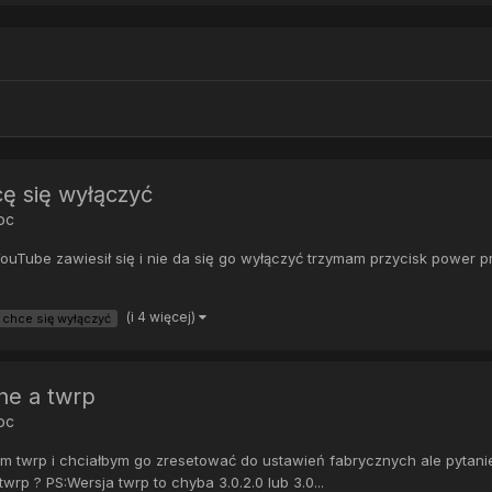
hcę się wyłączyć
oc
YouTube zawiesił się i nie da się go wyłączyć trzymam przycisk power 
(i 4 więcej)
 chce się wyłączyć
ne a twrp
oc
ym twrp i chciałbym go zresetować do ustawień fabrycznych ale pytan
wrp ? PS:Wersja twrp to chyba 3.0.2.0 lub 3.0...