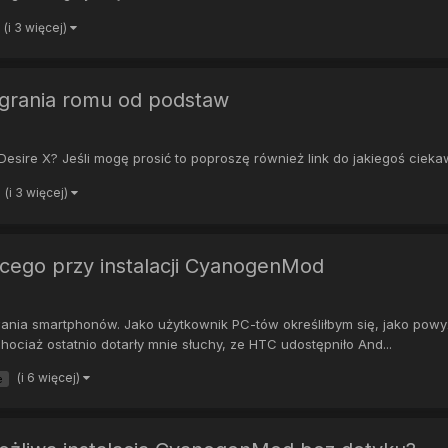
(i 3 więcej)
 wgrania romu od podstaw
 Desire X? Jeśli mogę prosić to poproszę również link do jakiegoś cie
(i 3 więcej)
cego przy instalacji CyanogenMod
owania smartphonów. Jako użytkownik PC-tów określiłbym się, jako pow
chociaż ostatnio dotarły mnie słuchy, ze HTC udostępniło And...
(i 6 więcej)
e