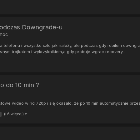
 podczas Downgrade-u
omoc
lefonu i wszystko szlo jak należy, ale podczas gdy robiłem downgrade 
nym trojkatem i wykrzyknikiem,a gdy probuje wgrac recovery...
o do 10 min ?
towe wideo w hd 720p i się okazało, że po 10 min automatycznie przestaj
(i 6 więcej)