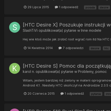
29 Lipca 2015
1 odpowiedź
porada
desire
[HTC Desire X] Poszukuje instrukcji
SlashTiVi
opublikował(a) pytanie w
Inne modele
Hej wie ktoś może jak zrobić root wgrać rom itd Na HTC
14 Kwietnia 2014
7 odpowiedzi
desire
htc
[HTC Desire S] Pomoc dla początkują
karol n.
opublikował(a) pytanie w
Problemy, pomoc
Witam, jestem bardziej niż zielony w materii oprogram
Android 4.1 . Niestety HTC skończył na Androidzie 2.3.5 
20 Czerwca 2015
1 odpowiedź
pytania
inn