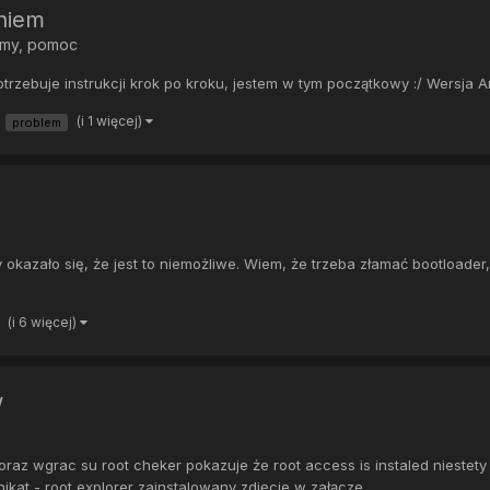
niem
emy, pomoc
zebuje instrukcji krok po kroku, jestem w tym początkowy :/ Wersja An
(i 1 więcej)
problem
kazało się, że jest to niemożliwe. Wiem, że trzeba złamać bootloader,
(i 6 więcej)
w
a oraz wgrac su root cheker pokazuje że root access is instaled nieste
kat - root explorer zainstalowany zdjęcie w załącze...