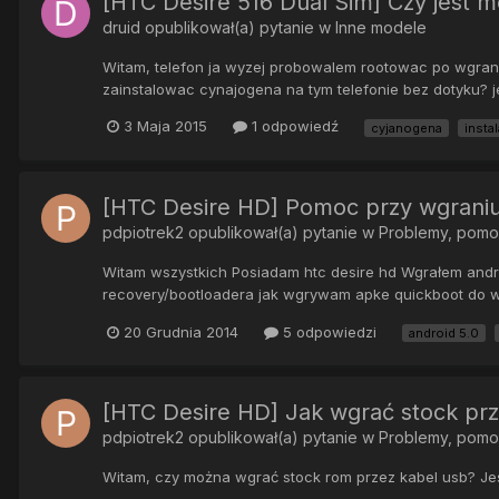
[HTC Desire 516 Dual Sim] Czy jest 
druid
opublikował(a) pytanie w
Inne modele
Witam, telefon ja wyzej probowalem rootowac po wgrani
zainstalowac cynajogena na tym telefonie bez dotyku? jes
3 Maja 2015
1 odpowiedź
cyjanogena
insta
[HTC Desire HD] Pomoc przy wgrani
pdpiotrek2
opublikował(a) pytanie w
Problemy, pom
Witam wszystkich Posiadam htc desire hd Wgrałem andro
recovery/bootloadera jak wgrywam apke quickboot do wej
20 Grudnia 2014
5 odpowiedzi
android 5.0
[HTC Desire HD] Jak wgrać stock prz
pdpiotrek2
opublikował(a) pytanie w
Problemy, pom
Witam, czy można wgrać stock rom przez kabel usb? Jeśl