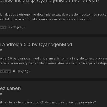
możliwa instalacja CyanogenMod bez dotyku?
u jakiegos trefnego img dotyk nie wstawal, wgraslem custom od ruskow
li tak prosze o info jak? ewentualnie jak w inny sposob po...
(i 7 więcej)
lacja
u Androida 5.0 by CyanogenMod
oc
ida 5.0 by cyanogenmod chce zmienić rom na inny ale tu jest problem 
ścia w recovery bez kombinowania klawiszami to aplikacja przestaje d
(i 3 więcej)
lolipop
ez kabel?
oc
i tak to jak to można zrobić? Mozna prosić o link do poradnika?