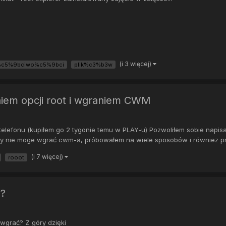
(i 3 więcej)
c5%9bciwo%c5%9bci
plik%c3%b3w
iem opcji root i wgraniem CWM
elefonu (kupiłem go 2 tygonie temu w PLAY-u) Pozwoliłem sobie napis
rby nie moge wgrać cwm-a, próbowałem na wiele sposobów i równiez pr
(i 7 więcej)
rooot
m?
wgrać? Z góry dzięki