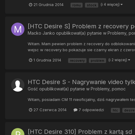
21 Grudnia 2014
(i 4 więcej)
romu
stock
[HTC Desire S] Problem z recovery
Macko Janko
opublikował(a) pytanie w
Problemy, p
Witam. Mam pewien problem z recovery do odblokowania te
wejsc w recovery bo pokazuje sie czarny ekran z czerow
1 Grudnia 2014
(i 2 więcej)
recovery
problem
HTC Desire S - Nagrywanie video tylk
Gość opublikował(a) pytanie w
Problemy, pomoc
Witam, posiadam CM 11 nieoficjalny, dziś nagrywałem tes
27 Czerwca 2014
7 odpowiedzi
htc
desire
[HTC Desire 310] Problem z kartą sd