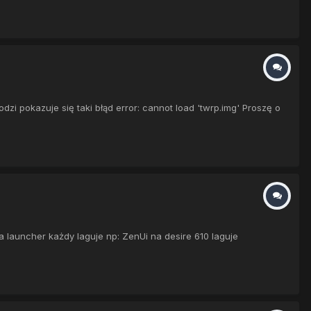
i pokazuje się taki błąd error: cannot load 'twrp.img' Proszę o
 launcher każdy laguje np: ZenUi na desire 610 laguje