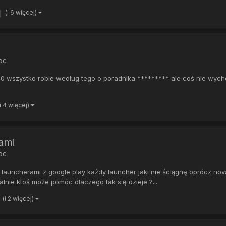
(i 6 więcej)
oc
 wszystko robie według tego o poradnika ********* ale coś nie wychodz
(i 4 więcej)
ami
oc
launcherami z google play każdy launcher jaki nie ściągnę oprócz nova
ealnie ktoś może pomóc dlaczego tak się dzieje ?...
(i 2 więcej)