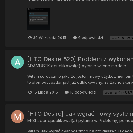
30 Września 2015
4 odpowiedzi
w%c5%82a%
[HTC Desire 620] Problem z wykonan
ADAMUSEK
opublikował(a) pytanie w
Inne modele
Witam serdecznie jako że jestem nowy użytkownieniem t
telefon bootloader jest już odblokowany, za żadne ska
15 Lipca 2015
16 odpowiedzi
wykona%c4%87
[HTC Desire] Jak wgrać nowy syste
MrShaper
opublikował(a) pytanie w
Problemy, pomoc
Witam! Jak wgrać cyanogenmod na htc desire? Jakiego 