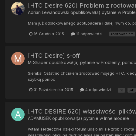
[HTC Desire 620] Problem z rootowa
Adrian Lewandowski
opublikował(a) pytanie w
Probl
Mam już odblokowanego BootLoadera i dalej nwm co, potr
16 Grudnia 2015
11 odpowiedzi
rootowaniem
[HTC Desire] s-off
MrShaper
opublikował(a) pytanie w
Problemy, pomoc
Siemka! Ostatnio chciałem zrootować mojego HTC, kiedy o
szybką pomoc
31 Października 2015
4 odpowiedzi
to
jak
[HTC DESIRE 620] właściwości plikó
ADAMUSEK
opublikował(a) pytanie w
Inne modele
witam serdecznie dzięki forum udąło mi sie zrobic root
własciwości pliku na rwrr pojawia sie nastepujący komuni