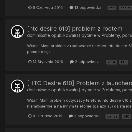
6 Czerwca 2016
13 odpowiedzi
htc
desire
[htc desire 610] problem z rootem
dominiksme
opublikował(a) pytanie w
Problemy, pom
Witam! Mam problem z rootowanie telefonu htc desire 610
pomoc dzięki
14 Stycznia 2016
2 odpowiedzi
root
htc
[HTC Desire 610] Problem z launcher
dominiksme
opublikował(a) pytanie w
Problemy, pom
Witam Mam problem dotyczący telefonu htc desire 610 z 
niemiłosiernie a na innym telefonie (galaxy s3) działa id
18 Grudnia 2015
3 odpowiedzi
sense
610