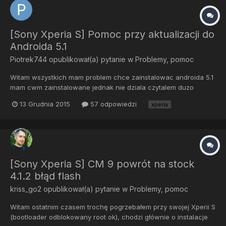
[Sony Xperia S] Pomoc przy aktualizacji do
Androida 5.1
Piotrek744
opublikował(a) pytanie w
Problemy, pomoc
Witam wszystkich mam problem chce zainstalowac androida 5.1
mam cwm zainstalowane jednak nie dziala czytalem duzo
tematow juz ale no nigdzie nie dostalem konkretnego cwm czy
13 Grudnia 2015
57 odpowiedzi
xperia
instrukcji mam odblokowany botoloader i zrobionego
roota.Pomoze ktos?Pozdrawiam
[Sony Xperia S] CM 9 powrót na stock
4.1.2 błąd flash
kriss_go2
opublikował(a) pytanie w
Problemy, pomoc
Witam ostatnim czasem trochę pogrzebałem przy swojej Xperii S
(bootloader odblokowany root ok), chodzi głównie o instalacje