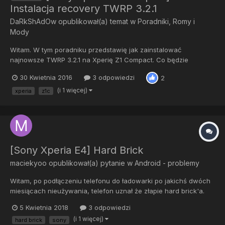
Instalacja recovery TWRP 3.2.1
DaRkShAdOw
opublikował(a) temat w
Poradniki, Romy i
Mody
Witam. W tym poradniku przedstawię jak zainstalować
najnowsze TWRP 3.2.1 na Xperię Z1 Compact. Co będzie
potrzebne? Paczka ADB + Fastboot: platform-tools_r27.0.1-
30 Kwietnia 2016
3 odpowiedzi
2
windows.zip Pliczek z TWRP: recovery.zip Sam tego nie
instalowałem ale wg @DusieK jest ono po polsku....
(i 1 więcej)
xperia
z1c
[Sony Xperia E4] Hard Brick
maciekyoo
opublikował(a) pytanie w
Android - problemy
Witam, po podłączeniu telefonu do ładowarki po jakichś dwóch
miesiącach nieużywania, telefon uznał że złapie hard brick'a.
Kiedy podłączam go do komputera, trzymam volume up i na
5 Kwietnia 2018
3 odpowiedzi
dosłownie 3/4 sekundy w menedżerze zadań pokazuje się Inne
(i 1 więcej)
hard brick
sony
urządzenia --> S1boot Fastboot. No i tyle, nie wiem co mam zro...