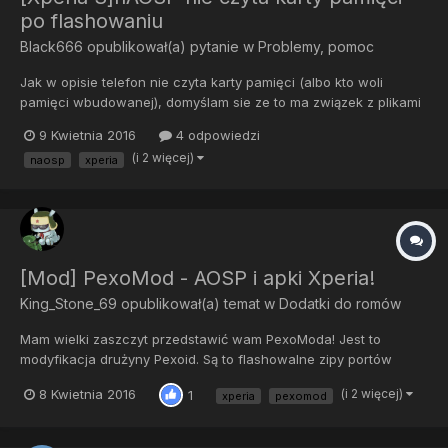
po flashowaniu
Black666
opublikował(a) pytanie w
Problemy, pomoc
Jak w opisie telefon nie czyta karty pamięci (albo kto woli
pamięci wbudowanej), domyślam sie ze to ma związek z plikami
podanymi w tagach tj mmcblk0p14 i mmcblk0p15, chociaż nie
9 Kwietnia 2016
4 odpowiedzi
jestem pewien Oryginalny temat: http://forum.xda-
(i 2 więcej)
naosp
xperia
developers.com/xperia-s/s-development/rom-naosprom-xperia-
s-t295851...
[Mod] PexoMod - AOSP i apki Xperia!
King_Stone_69
opublikował(a) temat w
Dodatki do romów
Mam wielki zaszczyt przedstawić wam PexoModa! Jest to
modyfikacja drużyny Pexoid. Są to flashowalne zipy portów
aplikacji ze stockowych romów Xperii. Do działania tych
8 Kwietnia 2016
(i 2 więcej)
1
xperia
pexomod
modyfikacji wymagane są romy pokroju CM i AOSP oparte o
Androida minimum 5.0. Zawartość: - launcher, - klawiat...