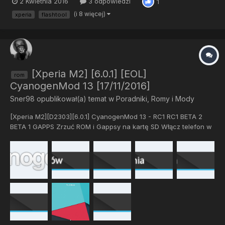
2 Kwietnia 2016
3 odpowiedzi
1
(i 8 więcej)
xperia
flashtool
[Xperia M2] [6.0.1] [EOL]
rom
CyanogenMod 13 [17/11/2016]
Sner98
opublikował(a) temat w
Poradniki, Romy i Mody
[Xperia M2][D2303][6.0.1] CyanogenMod 13 - RC1 RC1 BETA 2
BETA 1 GAPPS Zrzuć ROM i Gappsy na kartę SD Włącz telefon w
trybie recovery Wyczyść cache i dalvik Sflashuj ROM i Gapp...