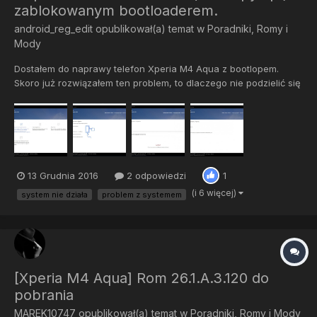
zablokowanym bootloaderem.
android_reg_edit
opublikował(a) temat w
Poradniki, Romy i
Mody
Dostałem do naprawy telefon Xperia M4 Aqua z bootlopem.
Skoro już rozwiązałem ten problem, to dlaczego nie podzielić się
rozwiązaniem z innymi? Sposób ten powinien poradzić sobie z
jakimikolwiek problemami z softem we wszystkich Xperiach.
Jako, że będziemy korzystać z autorskiego oprogramowania...
13 Grudnia 2016
2 odpowiedzi
1
(i 6 więcej)
system nie działa
problem z systemem
[Xperia M4 Aqua] Rom 26.1.A.3.120 do
pobrania
MAREK10747
opublikował(a) temat w
Poradniki, Romy i Mody