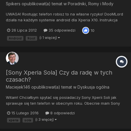
Spikers
opublikował(a) temat w
Poradniki, Romy i Mody
UWAGA! Rootując telefon robisz to na własne ryzyko! DooMLord
działa na każdym systemie android dla Xperia X10. Instrukcja
root-owania X10:Root w wersji 1.Pobieramy archiwum ze strony
26 Lipca 2012
35 odpowiedzi
10
DooMLoRD ROOT.zip i wypakowujemy na dysku. 2.Na x10
przechodzimy do ustawieniaaplikacje i zaznaczamy Nieznane
(i 1 więcej)
Android
Root
źródł...
[Sony Xperia Sola] Czy da radę w tych
czasach?
Maciejek146
opublikował(a) temat w
Dyskusja ogólna
Witam! Chciałbym spytać się posiadaczy Sony Xperii Soli jak
sprawuje się ten telefon w obecnym roku. Obecnie mam Sony
Xperia Z1 Compact i SP, ale ponieważ ten telefon jest tani, albo
15 Lutego 2016
8 odpowiedzi
przynajmniej nie drogi, to chciałbym sobie zakupić. Jedyne moje
(i 3 więcej)
xperia
sola
obawy dotyczą, czy telefon się nie wiesza, czy można...