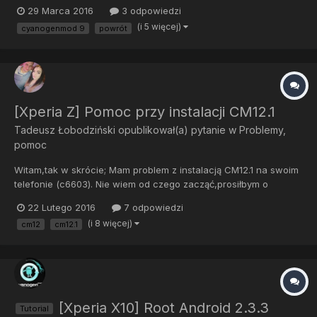
różnych systemów w celach testowych. Początkowo wgrałem
29 Marca 2016
3 odpowiedzi
lolipop 5.0 lecz zawierał błędy, wróciłem do stocka
(i 5 więcej)
cyanogenmod 9
powrót
(XperiaS_LT26i_6.2.B.1.96) przy pomocy flashtool. Później inny
rom z...
[Xperia Z] Pomoc przy instalacji CM12.1
Tadeusz Łobodziński
opublikował(a) pytanie w
Problemy,
pomoc
Witam,tak w skrócie; Mam problem z instalacją CM12.1 na swoim
telefonie (c6603). Nie wiem od czego zacząć,prosiłbym o
kolejność czynności,jakie mam wykonać aby zainstalować
22 Lutego 2016
7 odpowiedzi
Cyanogenmoda. Zacznę od informacji o telefonie; -Rooting
(i 8 więcej)
cm12
cm12.1
status-Bootloader unlock allowed: Yes...
[Xperia X10] Root Android 2.3.3
Tutorial