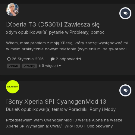
[Xperia T3 (D5301)] Zawiesza się
xdym
opublikował(a) pytanie w
Problemy, pomoc
Witam, mam problem z moją XPerią, który zaczął występować mi
w moim praktycznie nowym telefonie (wymienili mi na gwarancji
na ten sam model), a mianowicie system był całkowicie czysty,
26 Stycznia 2016
2 odpowiedzi
uznałem, że zrootuje telefonik, przyda się Boot Manager, itp. Do
(i 5 więcej)
ekran
czarny
roota użyłem programu iRoot, który bezproblemowo g...
[Sony Xperia SP] CyanogenMod 13
DusieK
opublikował(a) temat w
Poradniki, Romy i Mody
Przedstawiam wam CyanogenMod 13 wersja Alpha na wasze
Xperie SP Wymagania: CWM/TWRP ROOT Odblokowany
Bootloader Bugi Pliki do pobrania Room [TUTAJ] Gapps [TUTAJ]