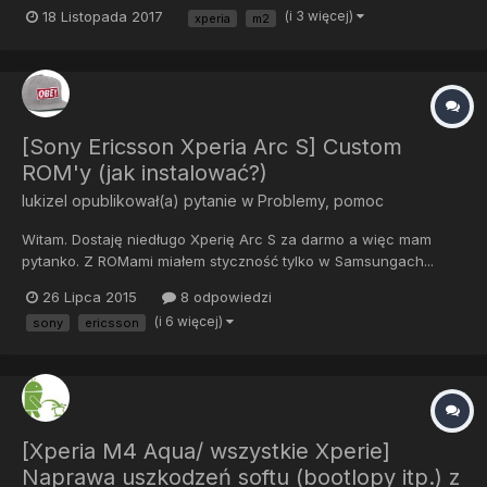
18 Listopada 2017
(i 3 więcej)
xperia
m2
[Sony Ericsson Xperia Arc S] Custom
ROM'y (jak instalować?)
lukizel
opublikował(a) pytanie w
Problemy, pomoc
Witam. Dostaję niedługo Xperię Arc S za darmo a więc mam
pytanko. Z ROMami miałem styczność tylko w Samsungach...
Chcę zainstalować ten ROM i moje pytanie brzmi - jak to zrobić?
26 Lipca 2015
8 odpowiedzi
Czy może ktoś mi podać instrukcję krok po kroku? Pozdrawiam
(i 6 więcej)
sony
ericsson
[Xperia M4 Aqua/ wszystkie Xperie]
Naprawa uszkodzeń softu (bootlopy itp.) z