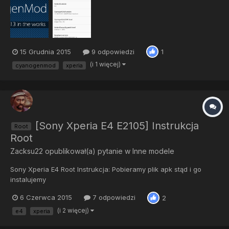
Instalacja: Robimy Backup (zalecane) Wchodzimy do Custom
Re...
15 Grudnia 2015
9 odpowiedzi
1
(i 1 więcej)
cyanogenmod
xperia
[Sony Xperia E4 E2105] Instrukcja
Root
Root
Zacksu22
opublikował(a) pytanie w
Inne modele
Sony Xperia E4 Root Instrukcja: Pobieramy plik apk stąd i go
instalujemy
https://m.box.com/shared_item/https%3A%2F%2Fapp.box.com%
6 Czerwca 2015
7 odpowiedzi
2
2Fs%2Ft0lh38v0wte5q3tav94e KingRoot(Android)3.4.1.155-As-
3.3.1_105001.apkOdpalamy klikamy na zielone kółeczkoKlikamy
(i 2 więcej)
e4
xperia
cały czas nextRestartujemy urządzenieCieszymy się root...