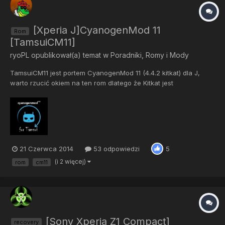
[Xperia J]CyanogenMod 11
Rom
[TamsuiCM11]
ryoPL
opublikował(a) temat w
Poradniki, Romy i Mody
TamsuiCM11 jest portem CyanogenMod 11 (4.4.2 kitkat) dla J,
warto rzucić okiem na ten rom dlatego że Kitkat jest
optymalizowany pod 512mb ram, a J właśnie tyle posiada. Dzięki
temu telefon dostanie "kopa". Odblokowany Bootloader jest
WYMAGANY! Jeżeli się zastanawiasz co to znaczy,...
21 Czerwca 2014
53 odpowiedzi
5
(i 2 więcej)
rom
cm11
[Sony Xperia Z1 Compact]
recovery