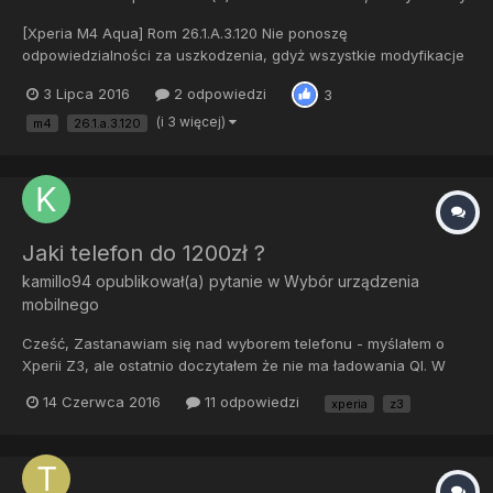
[Xperia M4 Aqua] Rom 26.1.A.3.120 Nie ponoszę
odpowiedzialności za uszkodzenia, gdyż wszystkie modyfikacje
robisz na własną odpowiedzialność! W tej wersji poprawiono
3 Lipca 2016
2 odpowiedzi
3
błędy z poprzedniej wersji tj 26.1.A.2.167 . Najnowsza kompilacja
nie przyniesie upragnionej zmiany, wprowadza n...
(i 3 więcej)
m4
26.1.a.3.120
Jaki telefon do 1200zł ?
kamillo94
opublikował(a) pytanie w
Wybór urządzenia
mobilnego
Cześć, Zastanawiam się nad wyborem telefonu - myślałem o
Xperii Z3, ale ostatnio doczytałem że nie ma ładowania QI. W
związku z tym proszę o radę, co wybrać ? Wymogi: NFC, QI,
14 Czerwca 2016
11 odpowiedzi
xperia
z3
ekran max 5,7", 3GB RAM, dobry aparat, karta pamięci oraz
oczywiście możliwość instalacji CM (może być CM12 z pers...