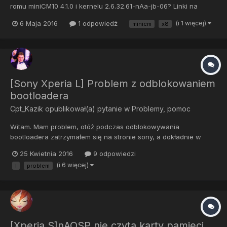
romu miniCM10 4.1.0 i kernelu 2.6.32.61-nAa-jb-06? Linki na
orginalnej stronie wygasły i gdyby nie to nie prosiłbym o to Rom:
6 Maja 2016
1 odpowiedź
(i 1 więcej)
minicm
x8
http://forum.xda-developers.com/showthread.php?t=1836116
Kernel: http://forum.xda-developers.com/show...
[Sony Xperia L] Problem z odblokowaniem
bootloadera
Cpt_Kazik
opublikował(a) pytanie w
Problemy, pomoc
Witam. Mam problem, otóż podczas odblokowywania
bootloadera zatrzymałem się na stronie sony, a dokładnie w
momencie wyboru modelu. Problem polega na tym, że nie ma
25 Kwietnia 2016
9 odpowiedzi
tam mojego telefonu. Czy da się jakoś inaczej zdobyć ten kod
(i 6 więcej)
l
problem
odblokowujący ?
[Xperia S]nAOSP nie czyta karty pamięci