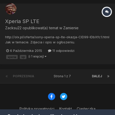
Xperia SP LTE
Zacksu22
opublikował(a) temat w
Zamienie
http://olx.pl/oferta/sony-xperia-sp-lte-okazja-CID99-IDbXfc1.html
Jak w temacie. Zdjecia i opis w ogłoszeniu.
6 Października 2015
11 odpowiedzi
(i 1 więcej)
xperia
sp
POPRZEDNIA
Strona 1 z 7
DALEJ
Polityka prywatności
Kontakt
Ciasteczka
© Copyright 2023