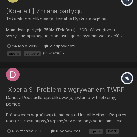
[Xperia E] Zmiana partycji.
Tokarski
opublikował(a) temat w
Dyskusja ogólna
Mam dwie partycje 750M (Telefonu) i 2GB (Wewnętrzna).
Wszystkie aplikację telefon instaluje na systemowej, część z
nich mogę przenieść do wewnętrznej. Chciałbym złączyć te
24 Maja 2016
2 odpowiedzi
dwie partycję telefon jest zrootowany. Jak je złączyć?
(i 1 więcej)
xperia
partycje
[Xperia S] Problem z wgrywaniem TWRP
Dariusz Podsiadło
opublikował(a) pytanie w
Problemy,
pomoc
Próbowałem wgrać twrp tą metodą dd Install Method (Requires
Root) z stronki https://twrp.me/devices/sonyxperias.html i nie
idzie, aplikacja z google play wywalała mi jakiś błąd, nie ważne
6 Września 2015
8 odpowiedzi
Xperia
TWRP
którą wersje próbowałem zainstalować