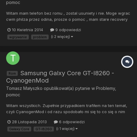
pomoc
Witam mam telefon bez romu , zostal usuniety i nie. Moge wgrac
cwm philza przez odina, prosze o pomoc , mam stare recovery
ale tam nie idzie zainstalowac cm 11
10 Kwietnia 2014
9 odpowiedzi
(i 2 więcej)
wgrywanie
problem
Samsung Galxy Core GT-I8260 -
Rom
CyanogenMod
Tomasz Małyszko
opublikował(a) pytanie w
Problemy,
pomoc
Witam wszystkich. Zupełnie przypadkiem trafiłem na ten temat,
czyli CyanogenMod i od razu spodobało mi się to co się o nim
dowiedziałem. W związku z tym że jestem nim zainteresowany a
28 Listopada 2013
6 odpowiedzi
zarazem zupełnie zielony w tych sprawach, proszę o pomoc.
(i 1 więcej)
Galaxy Core
GT-I8260
Oto moje pytanie; Chciałbym się dowiedzieć czy w telefon...