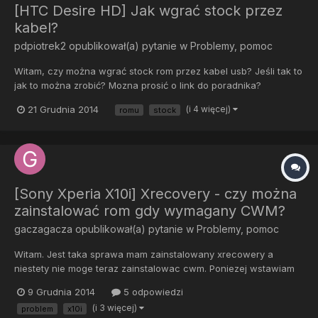
[HTC Desire HD] Jak wgrać stock przez
kabel?
pdpiotrek2
opublikował(a) pytanie w
Problemy, pomoc
Witam, czy można wgrać stock rom przez kabel usb? Jeśli tak to
jak to można zrobić? Mozna prosić o link do poradnika?
21 Grudnia 2014
(i 4 więcej)
romu
stock
[Sony Xperia X10i] Xrecovery - czy można
zainstalować rom gdy wymagany CWM?
gaczagacza
opublikował(a) pytanie w
Problemy, pomoc
Witam. Jest taka sprawa mam zainstalowany xrecowery a
niestety nie moge teraz zainstalowac cwm. Poniezej wstawiam
opis wgrywania romu i teraz pytanie czy zamiast wgrywac przez
9 Grudnia 2014
5 odpowiedzi
cwm moge przez xrecovery albo inaczej ? FeraLab GB v33
(i 3 więcej)
problem
x10i
Platinum ROM Wymagania:- Naładowana w 100% bateria. -