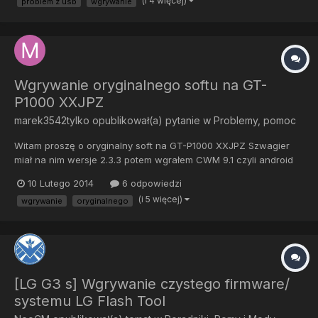
(i 4 więcej)
problem z usb
wgrywanie
nie wykrywa telefonu i nadal nie wiem co robić, żeb...
Wgrywanie oryginalnego softu na GT-
P1000 XXJPZ
marek3542tylko
opublikował(a) pytanie w
Problemy, pomoc
Witam proszę o oryginalny soft na GT-P1000 XXJPZ Szwagier
miał na nim wersje 2.3.3 potem wgrałem CWM 9.1 czyli android
4.0.4 a potem cm10.2 czyli 4.3.1 CM nie spisał się na tym sprzęcie
10 Lutego 2014
6 odpowiedzi
oraz nie podpasywał szwagrowi wgrałem plikiem jednoplikowym
(i 5 więcej)
wgrywanie
oryginalnego
odin 1.83 ale podczas uruchomienia jest tylko log...
[LG G3 s] Wgrywanie czystego firmware/
systemu LG Flash Tool