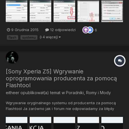
Oczywiście nadmieniam, iż flashtool różnie reaguje z różnymi
telefonami- często są problemy podczas instalac...
9 Grudnia 2015
12 odpowiedzi
6
(i 4 więcej)
flash
systemu
[Sony Xperia Z5] Wgrywanie
oprogramowania producenta za pomocą
Flashtool
eitheer
opublikował(a) temat w
Poradniki, Romy i Mody
Wgrywanie oryginalnego systemu od producenta za pomocą
Flashtool Ja zarówno jak i forum nie odpowiadamy za błędy
podczas wgrywania Wszystko robisz na swoją odpowiedzalność
Flashtool - Program dzięki któremu możemy debrandować nasz
telefon, wgr...