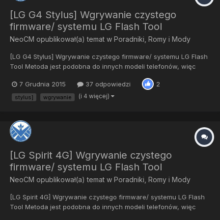
[LG G4 Stylus] Wgrywanie czystego
firmware/ systemu LG Flash Tool
NeoCM
opublikował(a) temat w
Poradniki, Romy i Mody
[LG G4 Stylus] Wgrywanie czystego firmware/ systemu LG Flash
Tool Metoda jest podobna do innych modeli telefonów, więc
możecie jej stosować nawet do LG G4, tu skupiłem się na LG G4
7 Grudnia 2015
37 odpowiedzi
2
Stylus. Oczywiście nadmieniam, iż flashtool różnie reaguje z
różnymi telefonami- często są problemy podcz...
(i 4 więcej)
stylus]
wgrywanie
[LG Spirit 4G] Wgrywanie czystego
firmware/ systemu LG Flash Tool
NeoCM
opublikował(a) temat w
Poradniki, Romy i Mody
[LG Spirit 4G] Wgrywanie czystego firmware/ systemu LG Flash
Tool Metoda jest podobna do innych modeli telefonów, więc
możecie jej stosować nawet do LG G4, tu skupiłem się na LG