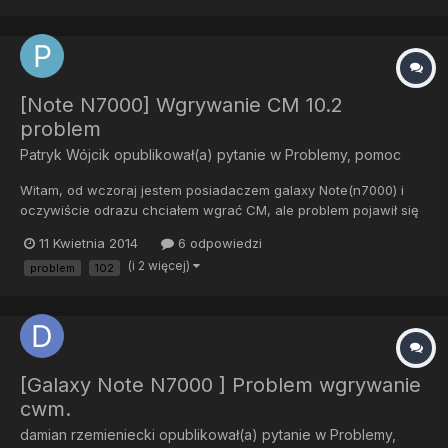
Jakikolwie...
[Note N7000] Wgrywanie CM 10.2
problem
Patryk Wójcik
opublikował(a) pytanie w
Problemy, pomoc
Witam, od wczoraj jestem posiadaczem galaxy Note(n7000) i
oczywiście odrazu chciałem wgrać CM, ale problem pojawił się
odrazu przy wgrywaniu kernela, wyskoczył mi błąd, chciałem
11 Kwietnia 2014
6 odpowiedzi
zainstalować potem CM również wyskoczył błąd, jedynie przy
(i 2 więcej)
problem
102
rootowaniu telefonu nie miałem problemu. Ktoś miał podobny
prob...
[Galaxy Note N7000 ] Problem wgrywanie
cwm.
damian rzemieniecki
opublikował(a) pytanie w
Problemy,