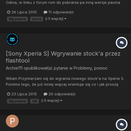
Odina, w linku z forum rom do pobrania pa inną wersje pasma
podstawowego niż mój telefon i nie wiem czy jak spróbuje go
26 Lipca 2015
11 odpowiedzi
wgrać to nie będzie to błąd. Oprócz tego prosiłbym o
(i 5 więcej)
Wgrywanie
stock
wyjaśnienie mi sprawy sterowników wymaganycg do obsługi
Odina. W...
[Sony Xperia S] Wgrywanie stock'a przez
flashtool
Archie111
opublikował(a) pytanie w
Problemy, pomoc
Witam Przymierzam się do wgrania nowego stock'a na Xperie S.
Pomimo tego, że już mniej więcej orientuje się co i jak proszę
was o pomoc gdyż opis na forum dotyczący flashtool'a jest
23 Lipca 2015
20 odpowiedzi
troszeczke nie jasny dla mnie (głównie fragment o instalacji
(i 5 więcej)
Wgrywanie
CM
sterów do tela w folderze flash'a). Jeśli mógłbym pros...