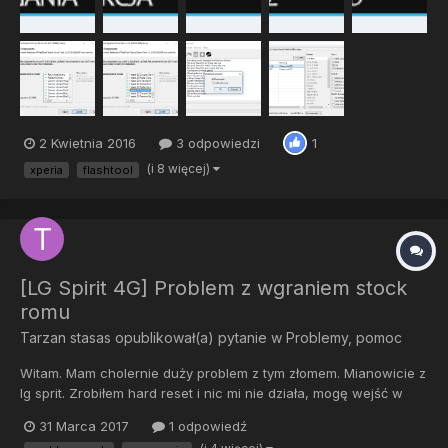
2 Kwietnia 2016
3 odpowiedzi
1
(i 8 więcej)
xperia
flashtool
[LG Spirit 4G] Problem z wgraniem stock
romu
Tarzan stasas
opublikował(a) pytanie w
Problemy, pomoc
Witam. Mam cholernie duży problem z tym złomem. Mianowicie z
lg sprit. Zrobiłem hard reset i nic mi nie działa, mogę wejść w
download mode, jednak gó... daje ;/ nie ma ani recovery, ani
31 Marca 2017
1 odpowiedź
systemu. Nic. Próbowałem wgrać rom przez lg flash tool. Jednak