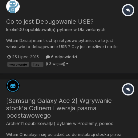
Co to jest Debugowanie USB?
krolm100
opublikował(a) pytanie w
Dla zielonych
Witam Dzisiaj mam trochę nietypowe pytanie, co to jest
właściwie to debugowanie USB ? Czy jest możliwe i na ile
ryzykowane jest flashowanie czegoś bez włączonego tego
25 Lipca 2015
6 odpowiedzi
trybu, np. gdy telefon wpadnie w bootloop ?
(i 3 więcej)
wgrywanie
flash
[Samsung Galaxy Ace 2] Wgrywanie
stock'a Odinem i wersja pasma
podstawowego
Archie111
opublikował(a) pytanie w
Problemy, pomoc
Witam Chciałbym się poradzić co do instalacji stocka przez