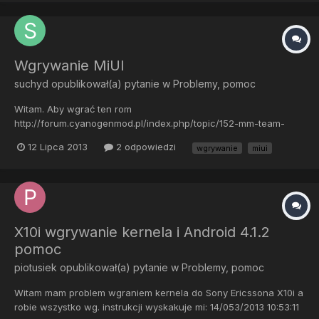
Wgrywanie MiUI
suchyd
opublikował(a) pytanie w
Problemy, pomoc
Witam. Aby wgrać ten rom
http://forum.cyanogenmod.pl/index.php/topic/152-mm-team-
miui-2330-ml-android-237/ najpierw wrzucić go na karte, wgrać
12 Lipca 2013
2 odpowiedzi
wgrywanie
miui
kernela przez flashtoola i potem do xrecovery by wgrać rom czy
inaczej ? Przepraszam, że zawracam głowę ale potrzebuje
pomocy.
X10i wgrywanie kernela i Android 4.1.2
pomoc
piotusiek
opublikował(a) pytanie w
Problemy, pomoc
Witam mam problem wgraniem kernela do Sony Ericssona X10i a
robie wszystko wg. instrukcji wyskakuje mi: 14/053/2013 10:53:11