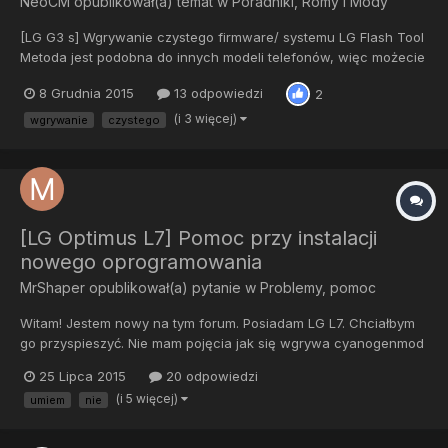
NeoCM
opublikował(a) temat w
Poradniki, Romy i Mody
[LG G3 s] Wgrywanie czystego firmware/ systemu LG Flash Tool
Metoda jest podobna do innych modeli telefonów, więc możecie
jej stosować nawet do LG G4.. Oczywiście nadmieniam, iż
8 Grudnia 2015
13 odpowiedzi
2
flashtool różnie reaguje z różnymi telefonami- często są
problemy podczas instalacji. W razie czego piszcie i...
(i 3 więcej)
wgrywanie
czystego
[LG Optimus L7] Pomoc przy instalacji
nowego oprogramowania
MrShaper
opublikował(a) pytanie w
Problemy, pomoc
Witam! Jestem nowy na tym forum. Posiadam LG L7. Chciałbym
go przyspieszyć. Nie mam pojęcia jak się wgrywa cyanogenmod
i nie wiem, jaki pasuje do tego modelu. Ostatnio zrootowałem go
25 Lipca 2015
20 odpowiedzi
aplikacją Kingo root. Pobrałem też ze sklepu play apkę : root
(i 5 więcej)
umiem
nie
booster. Raczej nie umiem wgrać nowego systemu. Ktoś m...