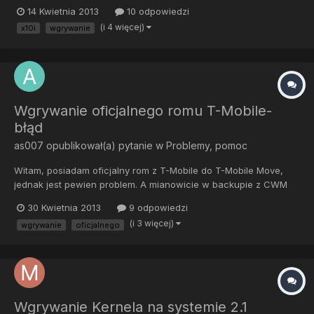
- INFO - Start Flashing 14/053/2013 10:53:11 - INFO - Processing
14 Kwietnia 2013
10 odpowiedzi
loader 14/053/2013 10:53:11 - INFO - Checking header
(i 4 więcej)
x10i
wgrywanie
14/053/2013 10:53:11 - INFO - Ending flash session...
Wgrywanie oficjalnego romu T-Mobile-
błąd
as007
opublikował(a) pytanie w
Problemy, pomoc
Witam, posiadam oficjalny rom z T-Mobile do T-Mobile Move,
jednak jest pewien problem. A mianowicie w backupie z CWM
jest zmieniony build.prop, przez co rom nie działa poprawnie.
30 Kwietnia 2013
9 odpowiedzi
Czy jest możliwość, aby wgrać backup ze zmienionym
(i 3 więcej)
wgrywanie
oficjalnego
build.prop?
Wgrywanie Kernela na systemie 2.1