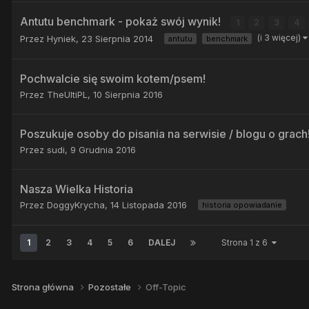
Antutu benchmark - pokaż swój wynik!
1
2
3
4
(i 3 więcej)
Przez
Hyniek
,
23 Sierpnia 2014
antutu
benchmark
Pochwalcie się swoim kotem/psem!
Przez
TheUltiPL
,
10 Sierpnia 2016
Poszukuje osoby do pisania na serwisie / blogu o grach
Przez
sudi
,
9 Grudnia 2016
Nasza Wielka Historia
Przez
DoggyKrycha
,
14 Listopada 2016
historia opowiadanie
1
2
3
4
5
6
DALEJ
Strona 1 z 6
Strona główna
Pozostałe
Off-Topic