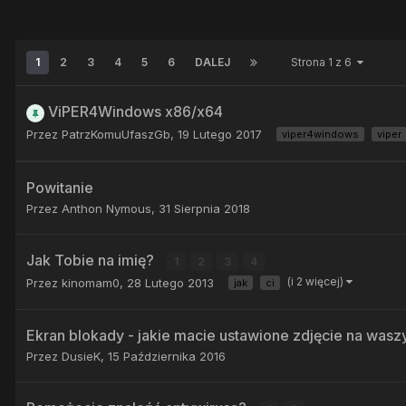
1
2
3
4
5
6
DALEJ
Strona 1 z 6
ViPER4Windows x86/x64
Przez
PatrzKomuUfaszGb
,
19 Lutego 2017
viper4windows
viper
Powitanie
Przez
Anthon Nymous
,
31 Sierpnia 2018
Jak Tobie na imię?
1
2
3
4
(i 2 więcej)
Przez
kinomam0
,
28 Lutego 2013
jak
ci
Ekran blokady - jakie macie ustawione zdjęcie na was
Przez
DusieK
,
15 Października 2016