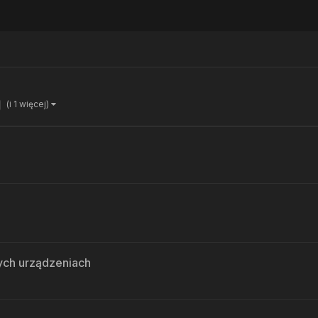
(i 1 więcej)
zych urządzeniach