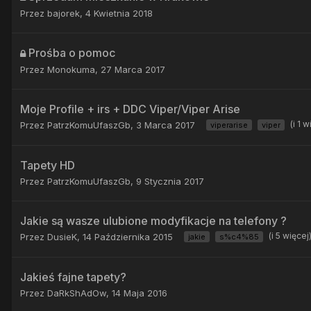
Przez
bajorek
,
4 Kwietnia 2018
Prośba o pomoc
Przez
Monokuma
,
27 Marca 2017
Moje Profile + irs + DDC Viper/Viper Arise
(i 1 
Przez
PatrzKomuUfaszGb
,
3 Marca 2017
viperarise
viper
Tapety HD
Przez
PatrzKomuUfaszGb
,
9 Stycznia 2017
Jakie są wasze ulubione modyfikacje na telefony ?
(i 5 więcej
Przez
DusieK
,
14 Października 2015
jakie
s%c4%85
Jakieś fajne tapety?
Przez
DaRkShAdOw
,
14 Maja 2016