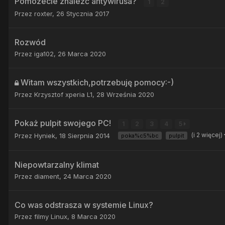
Pomożecie znaleźć antywirusa?
1
2
Przez
roxter
,
26 Stycznia 2017
Rozwód
Przez
iga102
,
26 Marca 2020
Witam wszystkich,potrzebuję pomocy:-)
Przez
Krzysztof xperia L1
,
28 Września 2020
Pokaż pulpit swojego PC!
1
2
3
4
5
(i 2 więcej)
Przez
Hyniek
,
18 Sierpnia 2014
poka%c5%bc
pulpit
Niepowtarzalny klimat
Przez
diament
,
24 Marca 2020
Co was odstrasza w systemie Linux?
Przez
filmy Linux
,
8 Marca 2020