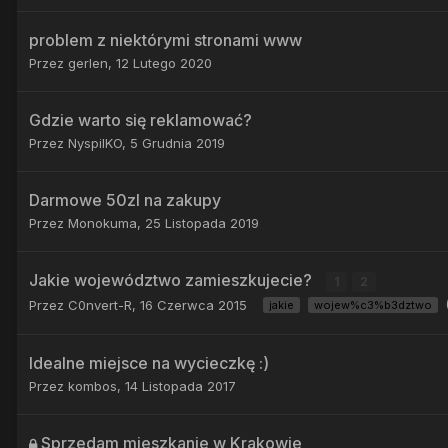
problem z niektórymi stronami www
Przez
gerlen
,
12 Lutego 2020
Gdzie warto się reklamować?
Przez
NyspilKO
,
5 Grudnia 2019
Darmowe 50zl na zakupy
Przez
Monokuma
,
25 Listopada 2019
Jakie województwo zamieszkujecie?
1
2
Przez
C0nvert-R
,
16 Czerwca 2015
jakie
wojew%c3%b3dztwo
Idealne miejsce na wycieczkę :)
Przez
kombos
,
14 Listopada 2017
Sprzedam mieszkanie w Krakowie