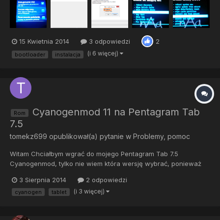
1gb -Flashtool - do pobrania stąd: http://www.flas...
15 Kwietnia 2014
3 odpowiedzi
2
(i 6 więcej)
bootloader
instalacja
Cyanogenmod 11 na Pentagram Tab
Rom
7.5
tomekz699
opublikował(a) pytanie w
Problemy, pomoc
Witam Chciałbym wgrać do mojego Pentagram Tab 7.5
Cyanogenmod, tylko nie wiem która wersję wybrać, ponieważ
rom manager wyświetlił komunikat, że mój tablet nie jest
3 Sierpnia 2014
2 odpowiedzi
oficjalnie wspierany.
(i 3 więcej)
cyanogen
tablet