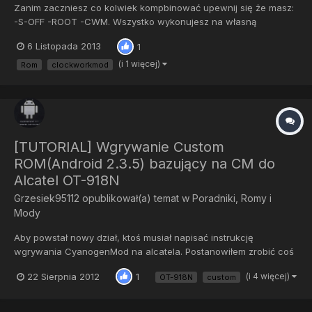
Zanim zaczniesz co kolwiek kompbinować upewnij się że masz:
-S-OFF -ROOT -CWM. Wszystko wykonujesz na własną
odpowiedzialność - nie ponszę winy za ew. uszkodzenia! 1. Aby
6 Listopada 2013
1
wgrać custom rom przez CWM, wrzucasz pobrany rom do
pamięci telefonu (do samej pamięci, a nie do jakiegoś folderu).
(i 1 więcej)
Rom
clockworkmod
Następnie...
[TUTORIAL] Wgrywanie Custom
ROM(Android 2.3.5) bazujący na CM do
Alcatel OT-918N
Grzesiek95112
opublikował(a) temat w
Poradniki, Romy i
Mody
Aby powstał nowy dział, ktoś musiał napisać instrukcję
wgrywania CyanogenMod na alcatela. Postanowiłem zrobić coś
dla ludzi i napisać ten poradnik. Niestety w chwili pisania nie
22 Sierpnia 2012
(i 4 więcej)
1
OT-918N
custom
znalazłem czystego CyanogenModa na te telefony. Za to
znalazłem ROM na nim bazujący. W tym poradniku opiszę jego
instalacj...