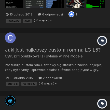
15 Lutego 2013
6 odpowiedzi
1
(i 6 więcej)
recovery
cwm
Jaki jest najlepszy custom rom na LG L5?
Cytrusx11
opublikował(a) pytanie w
Inne modele
Poszukuję custom romu, firmowy się strasznie zacina, najlepiej
żeby był płynny i sprawnie działał. Głównie będę pykał w gry.
3 Grudnia 2015
2 odpowiedzi
(i 6 więcej)
custom
najlepszy