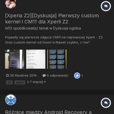
[Xperia Z2][Dyskusja] Pierwszy custom
kernel i CM11 dla Xperii Z2
ml13
opublikował(a) temat w
Dyskusja ogólna
Pojawiły się pierwsze zdjęcia CM11 na najnowszej Xperii - Z2
Oraz custom kernel od Doom'a Nawet szybko, c'nie?
30 Kwietnia 2014
5 odpowiedzi
1
(i 7 więcej)
z2
xperii
Różnice między Android Recovery a