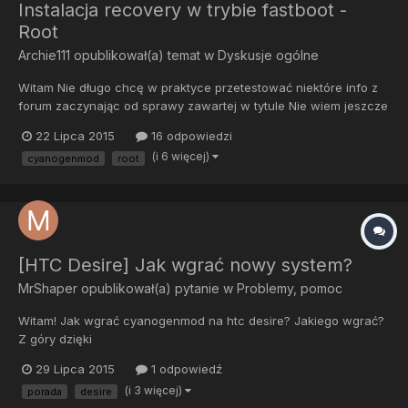
Instalacja recovery w trybie fastboot -
Root
Archie111
opublikował(a) temat w
Dyskusje ogólne
Witam Nie długo chcę w praktyce przetestować niektóre info z
forum zaczynając od sprawy zawartej w tytule Nie wiem jeszcze
jaki to będzie smart(kupię jakiegoś szrota ) ale już teraz
22 Lipca 2015
16 odpowiedzi
prosiłbym o informacje. Mianowicie gdy w ADB uruchomię tel w
(i 6 więcej)
cyanogenmod
root
trybie fastboot i wgram recovery czy nie będzie to błą...
[HTC Desire] Jak wgrać nowy system?
MrShaper
opublikował(a) pytanie w
Problemy, pomoc
Witam! Jak wgrać cyanogenmod na htc desire? Jakiego wgrać?
Z góry dzięki
29 Lipca 2015
1 odpowiedź
(i 3 więcej)
porada
desire