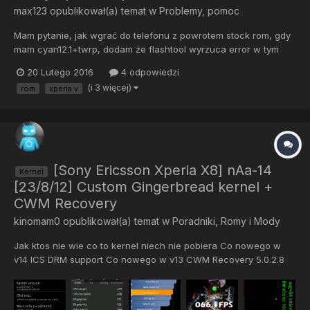
max123
opublikował(a) temat w
Problemy, pomoc
Mam pytanie, jak wgrać do telefonu z powrotem stock rom, gdy
mam cyan12.1+twrp, dodam że flashtool wyrzuca error w tym
miejscu: 20/020/2016 03:20:08 - INFO - Closing TA partition
20 Lutego 2016
4 odpowiedzi
20/020/2016 03:20:08 - INFO - Ending flash session 20/020/2016
(i 3 więcej)
rom
xperia v
03:20:08 - ERROR - 20/020/2016 03:20:08 - ERROR...
[Sony Ericsson Xperia X8] nAa-14
Kernel
[23/8/12] Custom Gingerbread kernel +
CWM Recovery
kinomam0
opublikował(a) temat w
Poradniki, Romy i Mody
Jak ktos nie wie co to kernel niech nie pobiera Co nowego w
v14 ICS DRM support Co nowego w v13 CWM Recovery 5.0.2.8
Fixed boot into recovery issues Ostatni gingerbread busybox
oraz init Panic timeout set to 1sec for shakira Co nowego w v12:
-Naprawiono możliwość wczytania modułó...