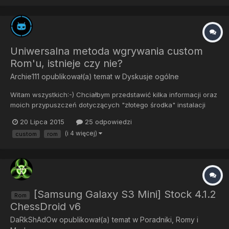
Uniwersalna metoda wgrywania custom
Rom'u, istnieje czy nie?
Archie111
opublikował(a) temat w
Dyskusje ogólne
Witam wszystkich:-) Chciałbym przedstawić kilka informacji oraz
moich przypuszczeń dotyczących "złotego środka" instalacji
custom'ów. Nie dawno przeczytałem artykuł który prezentował
20 Lipca 2015
25 odpowiedzi
coś na tej zasadzie: należało pobrać np. Z GP program
(i 4 więcej)
custom
rom
root'ujący, Rom menedżer i oczywiście sam Rom. Zakładamy,że
tel...
[Samsung Galaxy S3 Mini] Stock 4.1.2
Rom
ChessDroid v6
DaRkShAdOw
opublikował(a) temat w
Poradniki, Romy i