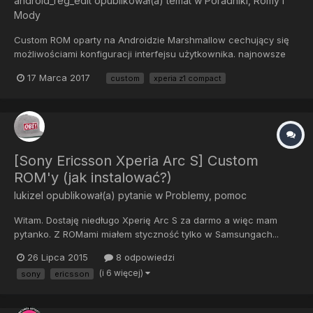
android_reg_edit
opublikował(a) temat w
Poradniki, Romy i
Mody
Custom ROM oparty na Androidzie Marshmallow cechujący się
możliwościami konfiguracji interfejsu użytkownika. najnowsze
TWRP odblokowany bootloader Utwórz kopię zapasową całego
17 Marca 2017
custom
xperia z1 compact
systemu z poziomu TWRP. Przenieś ROM oraz Gapps na kartę
SD....
[Sony Ericsson Xperia Arc S] Custom
ROM'y (jak instalować?)
lukizel
opublikował(a) pytanie w
Problemy, pomoc
Witam. Dostaję niedługo Xperię Arc S za darmo a więc mam
pytanko. Z ROMami miałem styczność tylko w Samsungach...
Chcę zainstalować ten ROM i moje pytanie brzmi - jak to zrobić?
26 Lipca 2015
8 odpowiedzi
Czy może ktoś mi podać instrukcję krok po kroku? Pozdrawiam
(i 6 więcej)
sony
ericsson