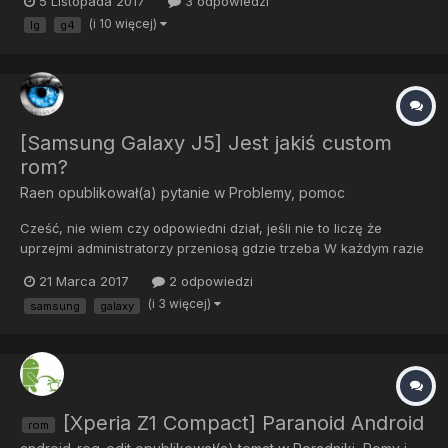
5 Listopada 2017
3 odpowiedzi
wyłaczył i załapał bootlopa. Chciałem przez TWRP zmienić softa
(i 10 więcej)
lg
g4
na innego, ale niestety recovery się nie wczytało :/ Postan...
[Samsung Galaxy J5] Jest jakiś custom
rom?
Raen
opublikował(a) pytanie w
Problemy, pomoc
Cześć, nie wiem czy odpowiedni dział, jeśli nie to liczę że
uprzejmi administratorzy przeniosą gdzie trzeba W każdym razie
szukam jakiegoś custom roma do mojej J5, dokładnie to J510FN...
21 Marca 2017
2 odpowiedzi
Szukałem po xda ale jest tylko do J500 a ja właśnie wziąłem
(i 3 więcej)
samsung
galaxy
sobie J510 :c Zależy mi na tym bo fabryczny...
[Xperia Z1 Compact] Paranoid Android
rom