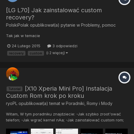
[LG L70] Jak zainstalować custom
recovery?
PolskiPolak
opublikował(a) pytanie w
Problemy, pomoc
Tak jak w temacie
24 Lutego 2015
3 odpowiedzi
(i 2 więcej)
recovery
custom
[X10 Xperia Mini Pro] Instalacja
Tutorial
Custom Rom krok po kroku
ryoPL
opublikował(a) temat w
Poradniki, Romy i Mody
Witam, W tym poradniku znajdziecie: -Jak szybko zroot'ować
telefon; -Jak wgrać kernel nAa; -Jak zainstalować custom rom;
Co trzeba posiadać: -Sprawną X10 Mini Pro posiadającą stock
2.1.1.A.0.6 -Kabel USB, najlepiej oryginalny -Karta SD co najmniej