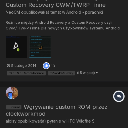
Custom Recovery CWM/TWRP i inne
NeoCM
opublikował(a) temat w
Android - poradniki
Różnice między Android Recovery a Custom Recovery czyli
CWM/ TWRP i inne Dla nowych użytkowników systemu Android
mogą być obce pewne operacje techniczne tj. ROOT czy
Recovery. W tym temacie możecie dowiedzieć jaka jest różnica
między Android Recvoery <3e> zwane stockowym Recovery, a
Custom Recov...
5 Lutego 2014
13
(i 5 więcej)
r%c3%b3%c5%bcnice
mi%c4%99dzy
Wgrywanie custom ROM przez
Tutorial
clockworkmod
aloisy
opublikował(a) pytanie w
HTC Wildfire S