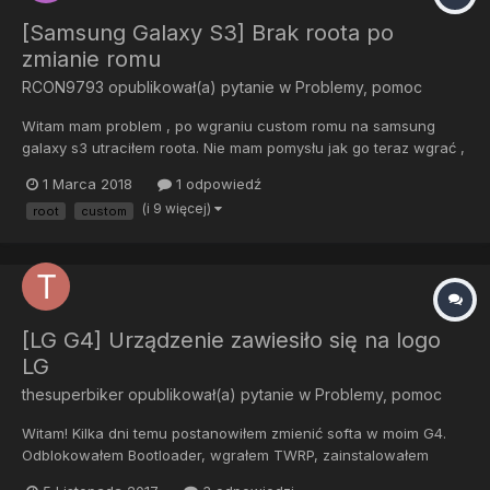
[Samsung Galaxy S3] Brak roota po
zmianie romu
RCON9793
opublikował(a) pytanie w
Problemy, pomoc
Witam mam problem , po wgraniu custom romu na samsung
galaxy s3 utraciłem roota. Nie mam pomysłu jak go teraz wgrać ,
ponieważ mam teraz androida w wersji 6.0.1, a wszystkie są pod
1 Marca 2018
1 odpowiedź
4.3. Ma ktoś jakiś pomysł jak wgrać roota?
(i 9 więcej)
root
custom
[LG G4] Urządzenie zawiesiło się na logo
LG
thesuperbiker
opublikował(a) pytanie w
Problemy, pomoc
Witam! Kilka dni temu postanowiłem zmienić softa w moim G4.
Odblokowałem Bootloader, wgrałem TWRP, zainstalowałem
custom'a i było wszystko ok...do czasu, aż telefon się nie