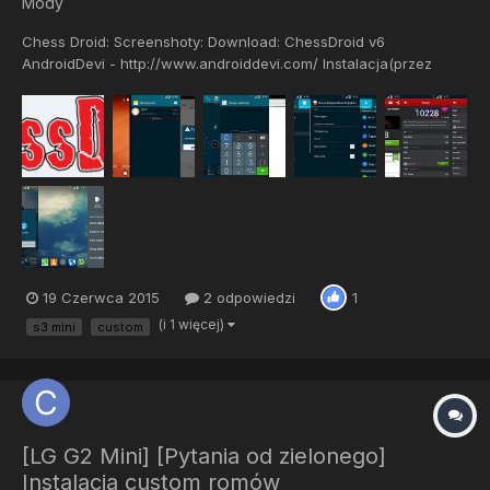
Mody
Chess Droid: Screenshoty: Download: ChessDroid v6
AndroidDevi - http://www.androiddevi.com/ Instalacja(przez
TWRP): Pobierz ROM i wrzuć na kartę SD Wejdź w recovery
Kliknij Wipe i Format data Sflashuj ROM Reboot
19 Czerwca 2015
2 odpowiedzi
1
(i 1 więcej)
s3 mini
custom
[LG G2 Mini] [Pytania od zielonego]
Instalacja custom romów