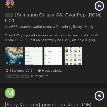
[Samsung Galaxy S3] CyanPop (ROM)
rom
6.0.1
cain666
opublikował(a) temat w
Poradniki, Romy i Mody
Cześć! W tym poradniku opiszę, jak zainstalować custom ROM
CYANPOP v.6.2. Jest on bazowany na CM13, ale daje więcej
opcji oraz jest stabilniejszy. Jego autorem jest RolanDroid z xda:
http://forum.xda-developers.com/member.php?u=5881993
Oryginalny wątek na xda...
4 Kwietnia 2016
9 odpowiedzi
(i 1 więcej)
custom
root
[Sony Xperia V] powrót do stock ROM