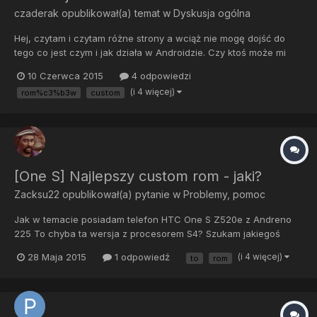
czaderak
opublikował(a) temat w
Dyskusja ogólna
Hej, czytam i czytam różne strony a wciąż nie mogę dojść do
tego co jest czym i jak działa w Androidzie. Czy ktoś może mi
wyjaśnić w jaki sposób są od siebie zależne fastboot,
10 Czerwca 2015
4 odpowiedzi
bootloader, recovery, kernel, rom i root? Na te hasła natrafiam
(i 4 więcej)
rom%c3%b3w
custom
non stop przy próbach zmiany romu na różnych telefonach....
[One S] Najlepszy custom rom - jaki?
Zacksu22
opublikował(a) pytanie w
Problemy, pomoc
Jak w temacie posiadam telefon HTC One S Z520e z Andreno
225 To chyba ta wersja z procesorem S4? Szukam jakiegoś
dobrego custom romu na którym bateria będzie trzymać jak w
28 Maja 2015
1 odpowiedź
(i 4 więcej)
to
rom
moim aktualnym 4.1.1 (stock). I nie będą występować problemy z
tzw helikopterkiem. Bo dwa razy zauważyłem że pod nie
oryginaln...