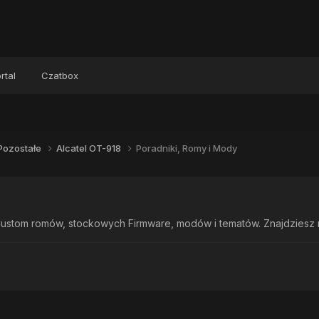
rtal
Czatbox
Pozostałe
Alcatel OT-918
Poradniki, Romy i Mody
ustom romów, stockowych Firmware, modów i tematów. Znajdziesz rów