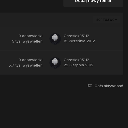
Dodaj nowy temat
SORTUJ WG
0
odpowiedzi
Grzesiek95112
15 Września 2012
5 tys.
wyświetleń
0
odpowiedzi
Grzesiek95112
22 Sierpnia 2012
5,7 tys.
wyświetleń
Cała aktywność