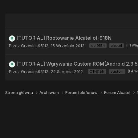
[TUTORIAL] Rootowanie Alcatel ot-918N
(i 1 wi
Przez
Grzesiek95112
,
15 Września 2012
ot-918n
alcatel
[TUTORIAL] Wgrywanie Custom ROM(Android 2.3.5)
(i 4 w
Przez
Grzesiek95112
,
22 Sierpnia 2012
OT-918N
custom
Strona główna
Archiwum
Forum telefonów
Forum Alcatel