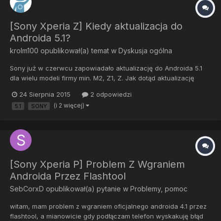
[Sony Xperia Z] Kiedy aktualizacja do
Androida 5.1?
krolm100
opublikował(a) temat w
Dyskusja ogólna
Sony już w czerwcu zapowiadało aktualizację do Androida 5.1
dla wielu modeli firmy min. M2, Z1, Z. Jak dotąd aktualizację
dostały jedynie urządzenia serii Z3 i Z2, czy orientuje się ktoś
24 Sierpnia 2015
2 odpowiedzi
kiedy będzie aktualizacja na resztę urządzeń ? Przekopałem pół
(i 2 więcej)
5.1
SONY
Internetu i nic nie znalazłem więcej na ten temat....
[Sony Xperia P] Problem Z Wgraniem
Androida Przez Flashtool
SebCorxD
opublikował(a) pytanie w
Problemy, pomoc
witam, mam problem z wgraniem oficjalnego androida 4.1 przez
flashtool, a mianowicie gdy podłączam telefon wyskakuję błąd