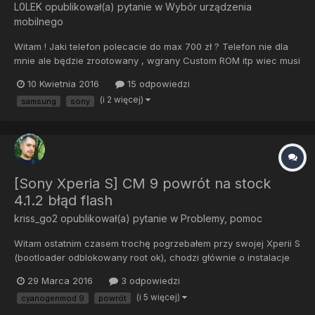
L0LEK
opublikował(a) pytanie w
Wybór urządzenia
mobilnego
Witam ! Jaki telefon polecacie do max 700 zł ? Telefon nie dla
mnie ale będzie zrootowany , wgrany Custom ROM itp wiec musi
mieć dobre wsparcie
10 Kwietnia 2016
15 odpowiedzi
(i 2 więcej)
samsung
sony
[Sony Xperia S] CM 9 powrót na stock
4.1.2 błąd flash
kriss_go2
opublikował(a) pytanie w
Problemy, pomoc
Witam ostatnim czasem trochę pogrzebałem przy swojej Xperii S
(bootloader odblokowany root ok), chodzi głównie o instalacje
różnych systemów w celach testowych. Początkowo wgrałem
29 Marca 2016
3 odpowiedzi
lolipop 5.0 lecz zawierał błędy, wróciłem do stocka
(i 5 więcej)
cyanogenmod 9
powrót
(XperiaS_LT26i_6.2.B.1.96) przy pomocy flashtool. Później inny
rom z...