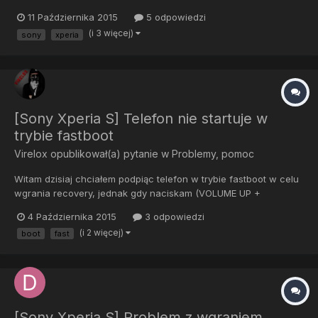
11 Października 2015
5 odpowiedzi
(i 3 więcej)
sony
xperia
[Sony Xperia S] Telefon nie startuje w
trybie fastboot
Virelox
opublikował(a) pytanie w
Problemy, pomoc
Witam dzisiaj chciałem podpiąc telefon w trybie fastboot w celu
wgrania recovery, jednak gdy naciskam (VOLUME UP +
PODŁĄCZAM KABEL USB) pojawia się logo SONY i nic poza tym.
4 Października 2015
3 odpowiedzi
Z góry dziękuję za pomoc.
(i 2 więcej)
boot
fast
[Sony Xperia S] Problem z wgraniem