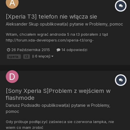
[Xperia T3] telefon nie włącza sie
Aleksander Skup
opublikował(a) pytanie w
Problemy, pomoc
Witam, chciałem wgrać androida 5 na t3 pobrałem z tąd
http://forum.xda-developers.com/xperia-t3/orig-
development/freexperia-project-aosp-android-5-x-x-t2983733 i
26 Października 2015
14 odpowiedzi
kolejno wpisywałem komendy w cmd: adb reboot bootloader
(i 6 więcej)
xperia.
t3
fastboot flash boot boot.img fastboot flash system system.img
fastboot flash user...
[Sony Xperia S]Problem z wejściem w
flashmode
Dariusz Podsiadło
opublikował(a) pytanie w
Problemy,
pomoc
Gdy próbuje podłączyć zaświeca sie czerwona lampka, nie
wiem co mam zrobić