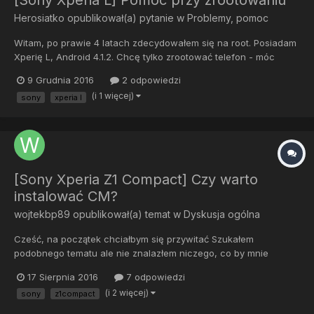
[Sony Xperia L] Pomoc przy zrootowaniu
Herosiatko
opublikował(a) pytanie w
Problemy, pomoc
Witam, po prawie 4 latach zdecydowałem się na root. Posiadam
Xperię L, Android 4.1.2. Chcę tylko zrootować telefon - móc
przenosić aplikacje, itp na kartę SD. Nie mam zamiaru narazie
9 Grudnia 2016
2 odpowiedzi
wgrywać innego softu (CyanogenMod)! No więc, nie wiem czy
(i 1 więcej)
sony
xperia l
to jest przydatne ale sprawdziłem i jest t...
[Sony Xperia Z1 Compact] Czy warto
instalować CM?
wojtekbp89
opublikował(a) temat w
Dyskusja ogólna
Cześć, na początek chciałbym się przywitać Szukałem
podobnego tematu ale nie znalazłem niczego, co by mnie
zadowoliło. Mam w sumie może dosyć dziwne pytanie: czy warto
17 Sierpnia 2016
7 odpowiedzi
instalować CM na Xperii Z1 Compact. Otóż telefon ma już ponad
(i 2 więcej)
sony
z1compact
2 lata. Nie narzekam na jego "zamulanie". Brakuje mi...