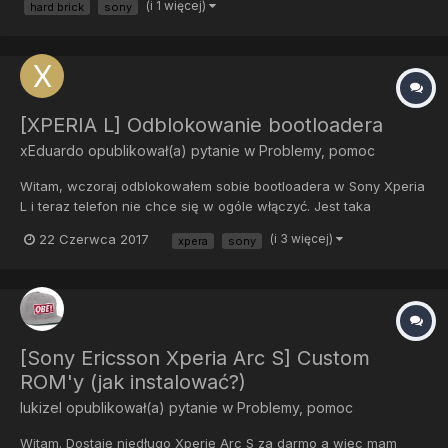
(i 1 więcej)
hard brick
sony
urządzenia --> S1boot Fastboot. No i tyle, nie wiem co mam zro...
[XPERIA L] Odblokowanie bootloadera
xEduardo
opublikował(a) pytanie w
Problemy, pomoc
Witam, wczoraj odblokowałem sobie bootloadera w Sony Xperia
L i teraz telefon nie chce się w ogóle włączyć. Jest taka
animacja jakby się włączał, te chmurki kolorów że tak powiem,
22 Czerwca 2017
(i 3 więcej)
xpera
sony
co zrobić. Dodam że mam flashtoola ale nie wiem jak mam się za
to zabrać. Dobra wystarczyło wgrać s...
[Sony Ericsson Xperia Arc S] Custom
ROM'y (jak instalować?)
lukizel
opublikował(a) pytanie w
Problemy, pomoc
Witam. Dostaję niedługo Xperię Arc S za darmo a więc mam