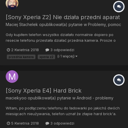
[Sony Xperia Z2] Nie działa przedni aparat
Maciej Stachelek
opublikował(a) pytanie w
Problemy, pomoc
Gdy kupiłem telefon wszystko działało normalnie dopiero po
resecie telefonu przestała działać przednia kamera. Prosze o
pomoc.
2 Kwietnia 2018
3 odpowiedzi
(i 1 więcej)
przednia kamera
xperia z2
[Sony Xperia E4] Hard Brick
maciekyoo
opublikował(a) pytanie w
Android - problemy
Witam, po podłączeniu telefonu do ładowarki po jakichś dwóch
miesiącach nieużywania, telefon uznał że złapie hard brick'a.
Kiedy podłączam go do komputera, trzymam volume up i na
5 Kwietnia 2018
3 odpowiedzi
dosłownie 3/4 sekundy w menedżerze zadań pokazuje się Inne