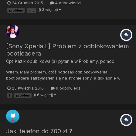
24 Grudnia 2015
4 odpowiedzi
nie jest wina oprogramowania, nawet do stockowego tft kitkata
(i 3 więcej)
problem
mic
wracałem i nic, dalej ten sam problem. mam FV na niego. To m...
[Sony Xperia L] Problem z odblokowaniem
bootloadera
Cpt_Kazik
opublikował(a) pytanie w
Problemy, pomoc
Witam. Mam problem, otóż podczas odblokowywania
bootloadera zatrzymałem się na stronie sony, a dokładnie w
momencie wyboru modelu. Problem polega na tym, że nie ma
25 Kwietnia 2016
9 odpowiedzi
tam mojego telefonu. Czy da się jakoś inaczej zdobyć ten kod
(i 6 więcej)
l
problem
odblokowujący ?
Jaki telefon do 700 zł ?