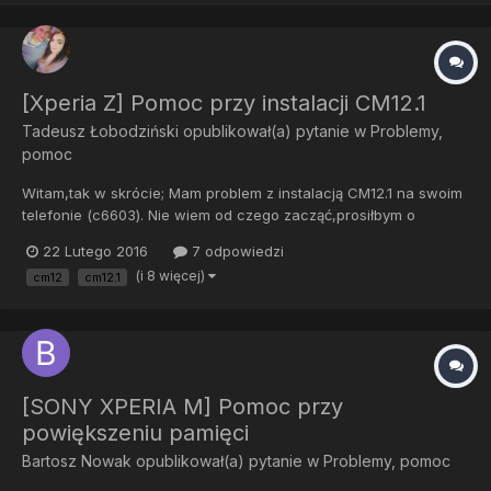
[Xperia Z] Pomoc przy instalacji CM12.1
Tadeusz Łobodziński
opublikował(a) pytanie w
Problemy,
pomoc
Witam,tak w skrócie; Mam problem z instalacją CM12.1 na swoim
telefonie (c6603). Nie wiem od czego zacząć,prosiłbym o
kolejność czynności,jakie mam wykonać aby zainstalować
22 Lutego 2016
7 odpowiedzi
Cyanogenmoda. Zacznę od informacji o telefonie; -Rooting
(i 8 więcej)
cm12
cm12.1
status-Bootloader unlock allowed: Yes...
[SONY XPERIA M] Pomoc przy
powiększeniu pamięci
Bartosz Nowak
opublikował(a) pytanie w
Problemy, pomoc