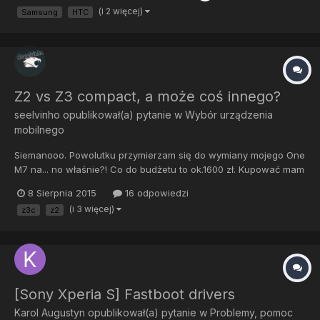
(i 2 więcej)
Samsung
HTC
Z2 vs Z3 compact, a może coś innego?
seelvinho
opublikował(a) pytanie w
Wybór urządzenia
mobilnego
Siemanooo. Powolutku przymierzam się do wymiany mojego One
M7 na... no właśnie?! Co do budżetu to ok.1600 zł. Kupować mam
zamiar początkiem września, o ile zarobie[emoji16] [emoji16].
8 Sierpnia 2015
16 odpowiedzi
Aktualnie na oku mam Z2 i Z3 compact, z naciskiem na Z2.
(i 3 więcej)
z3c
z2
Wiem, że Z2 do małych nie należy ale mi to nie przeszkadza....
[Sony Xperia S] Fastboot drivers
Karol Augustyn
opublikował(a) pytanie w
Problemy, pomoc