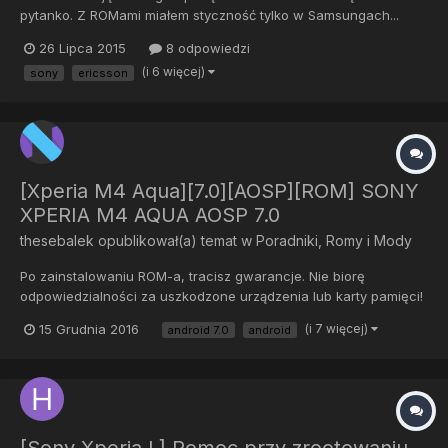
pytanko. Z ROMami miałem styczność tylko w Samsungach...
Chcę zainstalować ten ROM i moje pytanie brzmi - jak to zrobić?
26 Lipca 2015
8 odpowiedzi
Czy może ktoś mi podać instrukcję krok po kroku? Pozdrawiam
(i 6 więcej)
sony
ericsson
[Xperia M4 Aqua][7.0][AOSP][ROM] SONY
XPERIA M4 AQUA AOSP 7.0
thesebalek
opublikował(a) temat w
Poradniki, Romy i Mody
Po zainstalowaniu ROM-a, tracisz gwarancje. Nie biorę
odpowiedzialności za uszkodzone urządzenia lub karty pamięci!
ROM:
15 Grudnia 2016
(i 7 więcej)
android 7.0
android
http://www.mediafire.com/file/e3au1ee8whogtfr/aosp_e2303-
ota-eng.cubbins.zip Recovery:
https://drive.google.com/file/d/0Bwfkh9Wew36kem9wdDQ1enJk
Umc/edit BUGI:...