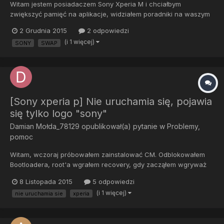
Witam jestem posiadaczem Sony Xperia M i chciałbym
zwiększyć pamięć na aplikacje, widziałem poradniki na waszym
forum lecz nie działają one w moim przypadku pewnie to przez
2 Grudnia 2015
2 odpowiedzi
wersje androida 4.3 jeśli ktoś wie jak to zrobić będę wdzięczny
(i 1 więcej)
SONY
SWAP
za każdą poradę. Roota posiadam. Z góry dziękuje i pozdraw...
[Sony xperia p] Nie uruchamia się, pojawia
się tylko logo "sony"
Damian Mołda_78129
opublikował(a) pytanie w
Problemy,
pomoc
Witam, wczoraj próbowałem zainstalować CM. Odblokowałem
Bootloadera, root'a wgrałem recovery, gdy zacząłem wgryważ
CM wyskoczył komunikat "status 7" znalazłem informajce jak to
8 Listopada 2015
5 odpowiedzi
naprawić tylko, że nie wiem jak wgrać te podmienione pliki na
(i 1 więcej)
nie uruchamia sie
xperia
telefon ponieważ nie chce się uruchomić.