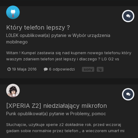
Który telefon lepszy ?
L0LEK
opublikował(a) pytanie w
Wybór urządzenia
mobilnego
Witam ! Kumpel zastawia się nad kupnem nowego telefonu który
waszym zdaniem telefon jest lepszy i dlaczego ? LG G2 vs
Xperia Z1 compact dodam , że zależy mu na dobrym wsparciu
19 Maja 2016
6 odpowiedzi
sony
lg
Custom Romów
[XPERIA Z2] niedziałający mikrofon
Punk
opublikował(a) pytanie w
Problemy, pomoc
Słuchajcie, uzytkuje xperie z2 dokładnie rok. przed wczoraj
gadam sobie normalnie przez telefon , a wieczorem umarł mi
mikrofon. i co teraz, mam oddac na gwarancje ? na pewno to