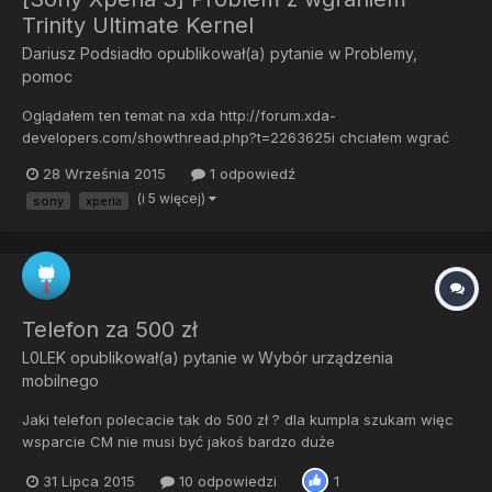
Trinity Ultimate Kernel
Dariusz Podsiadło
opublikował(a) pytanie w
Problemy,
pomoc
Oglądałem ten temat na xda http://forum.xda-
developers.com/showthread.php?t=2263625i chciałem wgrać
kernel, ściągnąłem wersje 3.2, tylko że jest to w formacie zip,
28 Września 2015
1 odpowiedź
teraz nwm jak to zflashować Próbowałem wgrać sam plik boot
(i 5 więcej)
sony
xperia
ale bez skutku @PeliKan
Telefon za 500 zł
L0LEK
opublikował(a) pytanie w
Wybór urządzenia
mobilnego
Jaki telefon polecacie tak do 500 zł ? dla kumpla szukam więc
wsparcie CM nie musi być jakoś bardzo duże
31 Lipca 2015
10 odpowiedzi
1