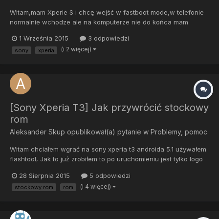
Witam,mam Xperie S i chcę wejść w fastboot mode,w telefonie
normalnie wchodze ale na komputerze nie do końca mam
poprawnie wgrane sterowniki,we Flashtoolu jest taki program
1 Września 2015
3 odpowiedzi
drivers i tam znaznaczam i pobieram sony fastboot drivers ale i
(i 2 więcej)
sony
xperia
tak komputer nie widzi telefonu?? Wie ktoś co z tym zrobić??
[Sony Xperia T3] Jak przywrócić stockowy
rom
Aleksander Skup
opublikował(a) pytanie w
Problemy, pomoc
Witam chciałem wgrać na sony xperia t3 androida 5.1 używałem
flashtool, Jak to już zrobiłem to po uruchomieniu jest tylko logo
sony i zapala się fioletowa dioda, później jest cały czas czarny
28 Sierpnia 2015
5 odpowiedzi
ekran, i teraz mam takie pytanie jak wgrać stockowy rom? w
(i 4 więcej)
stockowy rom
rom
flashtool jes takie coś 28/009/2015 02:09:19 - I...