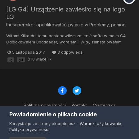
[LG G4] Urządzenie zawiesiło się na logo
LG
thesuperbiker
opublikował(a) pytanie w
Problemy, pomoc
Witam! Kilka dni temu postanowiłem zmienić softa w moim G4.
Odblokowałem Bootloader, wgrałem TWRP, zainstalowałem
custom'a i było wszystko ok...do czasu, aż telefon się nie
5 Listopada 2017
3 odpowiedzi
wyłaczył i załapał bootlopa. Chciałem przez TWRP zmienić softa
(i 10 więcej)
lg
g4
na innego, ale niestety recovery się nie wczytało :/ Postan...
Polityka prywatności
Kontakt
Ciasteczka
© Copyright 2023
Powiadomienie o plikach cookie
Powered by Invision Community
Korzystając ze strony akceptujesz -
Warunki użytkowania
,
Polityka prywatności