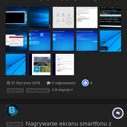
procedura jest potrzebna? Ponieważ niektóre sterowniki są już
starszej daty i instalator Win8 i 10 nie pozwala im się
zainstalować. Dlatego poniżej zobaczysz sposób,...
31 Stycznia 2014
5 odpowiedzi
4
(i 8 więcej)
fastboot
komunikatem
Nagrywanie ekranu smartfonu z
Poradnik