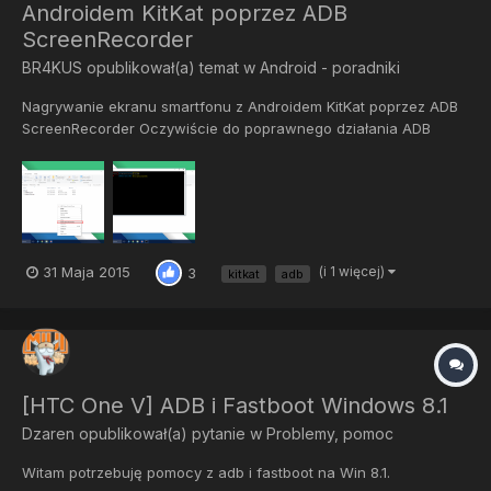
Androidem KitKat poprzez ADB
ScreenRecorder
BR4KUS
opublikował(a) temat w
Android - poradniki
Nagrywanie ekranu smartfonu z Androidem KitKat poprzez ADB
ScreenRecorder Oczywiście do poprawnego działania ADB
musimy mieć najnowszą wersję sterowników. Najnowsze pliki na
dzień dzisiejszy: ADB.rar Uruchamiamy okno poleceń w folderze
z plikami ADB. Przytrzymujemy SHIFT i klikamy Prawy Przycisk...
31 Maja 2015
(i 1 więcej)
3
kitkat
adb
[HTC One V] ADB i Fastboot Windows 8.1
Dzaren
opublikował(a) pytanie w
Problemy, pomoc
Witam potrzebuję pomocy z adb i fastboot na Win 8.1.