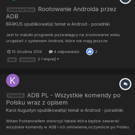
Rootowanie Androida przez
Uniwersal Root
ADB
BR4KUS
opublikował(a) temat w
Android - poradniki
Jest to malutki programik pozwalający na zrootowanie wielu
urządzeń z systemem Android, które nie mają jeszcze
odblokowanego bootloadera. 1. Pobierz plik: RootV2.rar 2. Włącz
15 Grudnia 2014
4 odpowiedzi
2
w swoim telefonie Debugowanie USB (Ustawienia->Opcje dla
programistów). 3. Podłącz tablet/telefon kablem USB do
(i 1 więcej)
adb
android
komputer...
ADB PL - Wszystkie komendy po
Poradnik
Polsku wraz z opisem
Karol Augustyn
opublikował(a) temat w
Android - poradniki
Witam Postanowiłem stworzyć tabele która będzie zawierać
wszytskie komendy w ADB i ich omówienie,oczywiście po Polsku
:-P I tu mam pytanie do was,jak to oceniacie??Co byście