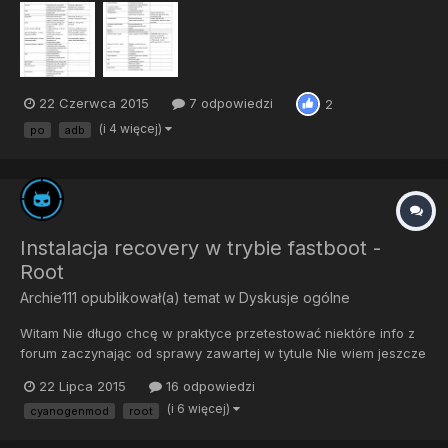
zmienili,co mam źle? O Logcat'cie i ADB Shell robie osobną
tabelke Dziękuje za każdy komentarz :-D
22 Czerwca 2015
7 odpowiedzi
2
(i 4 więcej)
po
adb
Instalacja recovery w trybie fastboot -
Root
Archie111
opublikował(a) temat w
Dyskusje ogólne
Witam Nie długo chcę w praktyce przetestować niektóre info z
forum zaczynając od sprawy zawartej w tytule Nie wiem jeszcze
jaki to będzie smart(kupię jakiegoś szrota ) ale już teraz
22 Lipca 2015
16 odpowiedzi
prosiłbym o informacje. Mianowicie gdy w ADB uruchomię tel w
(i 6 więcej)
cyanogenmod
root
trybie fastboot i wgram recovery czy nie będzie to błą...