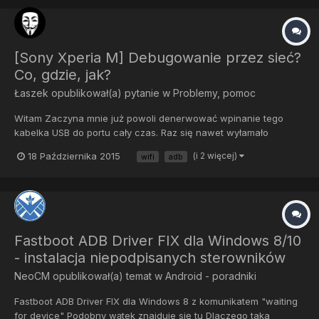
[Sony Xperia M] Debugowanie przez sieć?
Co, gdzie, jak?
Łaszek
opublikował(a) pytanie w
Problemy, pomoc
Witam Zaczyna mnie już powoli denerwować wpinanie tego
kabelka USB do portu cały czas. Raz się nawet wyłamało
gniazdo no i cały telefon poszedł do serwisu Lecz szukając w
18 Października 2015
(i 2 więcej)
wifi
adb
otchłani internetu znalazłem coś na temat debugowania przez
sieć. Proszę o szybkie wyjaśnienie tematu i jakieś instrukcje.
Fastboot ADB Driver FIX dla Windows 8/10
- instalacja niepodpisanych sterowników
NeoCM
opublikował(a) temat w
Android - poradniki
Fastboot ADB Driver FIX dla Windows 8 z komunikatem "waiting
for device" Podobny wątek znajduje się tu Dlaczego taka