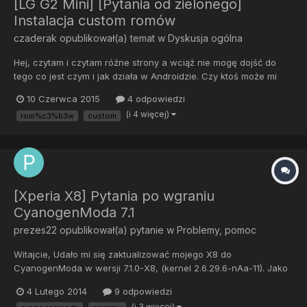
[LG G2 Mini] [Pytania od zielonego]
Instalacja custom romów
czaderak
opublikował(a) temat w
Dyskusja ogólna
Hej, czytam i czytam różne strony a wciąż nie mogę dojść do
tego co jest czym i jak działa w Androidzie. Czy ktoś może mi
wyjaśnić w jaki sposób są od siebie zależne fastboot,
10 Czerwca 2015
4 odpowiedzi
bootloader, recovery, kernel, rom i root? Na te hasła natrafiam
(i 4 więcej)
rom%c3%b3w
custom
non stop przy próbach zmiany romu na różnych telefonach....
[Xperia X8] Pytania po wgraniu
CyanogenModa 7.1
prezes22
opublikował(a) pytanie w
Problemy, pomoc
Witajcie, Udało mi się zaktualizować mojego X8 do
CyanogenModa w wersji 7.1.0-X8, (kernel 2.6.29.6-nAa-11). Jako
wersję podaje Android 2.3.7 Szukałem informacji na forum i nie
4 Lutego 2014
9 odpowiedzi
znalazłem, więc może tu ktoś będzie w stanie mi pomóc. Chodzi
(i 3 więcej)