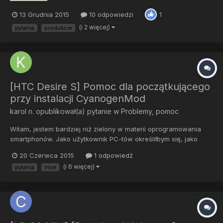
13 Grudnia 2015
10 odpowiedzi
1
(i 2 więcej)
pytania
produkcie
[HTC Desire S] Pomoc dla początkującego
przy instalacji CyanogenMod
karol n.
opublikował(a) pytanie w
Problemy, pomoc
Witam, jestem bardziej niż zielony w materii oprogramowania
smartphonów. Jako użytkownik PC-tów określiłbym się, jako
powyżej przeciętnej? Potrzebuje systemu operacyjnego
20 Czerwca 2015
1 odpowiedź
wyższego jak Android 4.1 . Niestety HTC skończył na Androidzie
(i 6 więcej)
pytania
inne
2.3.5 chociaż ostatnio dotarły mnie słuchy, ze HTC udostępniło
And...