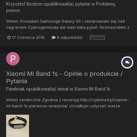
Krzysztof Bodzon
opublikował(a) pytanie w
Problemy,
pomoc
Witam. Posiadam Samsunga Galaxy S5 i zastanawiam się nad
nagraniem Cyanogenmoda ale mam kilka pytań. Rozmawiałem z
serwisem za 50 zł mogą mi nagrać co chcę. Odnośnie moje
17 Czerwca 2016
6 odpowiedzi
pytania
pytania: 1) Czy cyanogenmod jest już odgórnie z rootem? 2) Czy
po nagraniu najnowszego chyba teraz CM13 sam się ak...
Xiaomi Mi Band 1s - Opinie o produkcie /
Pytania
Pawliniak
opublikował(a) temat w
Xiaomi Mi Band 1s
Witam serdecznie Zgodnie z recenzją http://cyanmod.pl/xiaomi-
mi-band-1s-pierwsze-wrazenia/ chciałbym usłyszeć wasze
zdanie na temat tego cuda techniki. Jeżeli macie jakieś pytanie
w związku do opaski chętnie odpowiem.