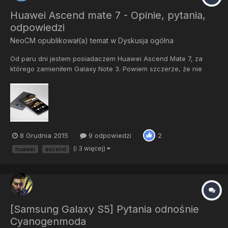
Huawei Ascend mate 7 - Opinie, pytania,
odpowiedzi
NeoCM
opublikował(a) temat w
Dyskusja ogólna
Od paru dni jestem posiadaczem Huawei Ascend Mate 7, za
którego zamieniłem Galaxy Note 3. Powiem szczerze, że nie
byłem na początku za bardzo za tą marką. A Note 3 miał iść na
sprzedaż. Natrafiła się taka okazja i jestem nabywcą jeszcze nie
2 miesięcznego sprzętu. Nie chcę tworzyć recenzji, a...
8 Grudnia 2015
9 odpowiedzi
2
(i 3 więcej)
huawei
ascend
[Samsung Galaxy S5] Pytania odnośnie
Cyanogenmoda