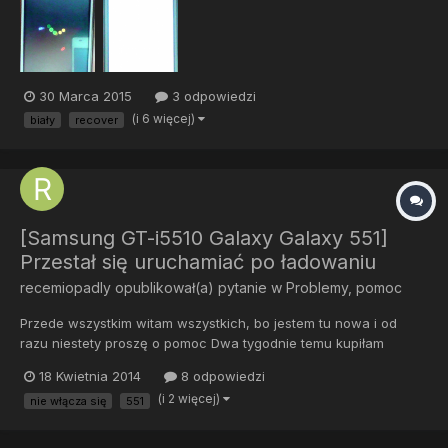
ponownie uruchamiać i tak w nie skończoność. Gdy próbuje
wejść w tryb recover pojawia się biały ekran,na którym p...
30 Marca 2015
3 odpowiedzi
(i 6 więcej)
biały
recover
[Samsung GT-i5510 Galaxy Galaxy 551]
Przestał się uruchamiać po ładowaniu
recemiopadly
opublikował(a) pytanie w
Problemy, pomoc
Przede wszystkim witam wszystkich, bo jestem tu nowa i od
razu niestety proszę o pomoc Dwa tygodnie temu kupiłam
synowi używany samsung galaxy 551 (telefon był w pełni
18 Kwietnia 2014
8 odpowiedzi
sprawny) i nagle podczas ładowania telefony wyłączył się i nie
(i 2 więcej)
nie włącza się
551
ma możliwości włączenia go, nie reaguje na żadne skróty,
kombinacje,...