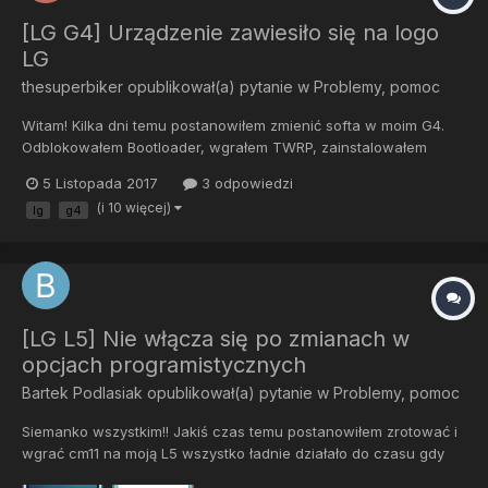
[LG G4] Urządzenie zawiesiło się na logo
LG
thesuperbiker
opublikował(a) pytanie w
Problemy, pomoc
Witam! Kilka dni temu postanowiłem zmienić softa w moim G4.
Odblokowałem Bootloader, wgrałem TWRP, zainstalowałem
custom'a i było wszystko ok...do czasu, aż telefon się nie
5 Listopada 2017
3 odpowiedzi
wyłaczył i załapał bootlopa. Chciałem przez TWRP zmienić softa
(i 10 więcej)
lg
g4
na innego, ale niestety recovery się nie wczytało :/ Postan...
[LG L5] Nie włącza się po zmianach w
opcjach programistycznych
Bartek Podlasiak
opublikował(a) pytanie w
Problemy, pomoc
Siemanko wszystkim!! Jakiś czas temu postanowiłem zrotować i
wgrać cm11 na moją L5 wszystko ładnie działało do czasu gdy
coś przestawiłem w opcjach dla programisty i telefon zaczął się