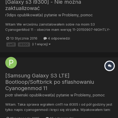
[Galaxy s3 i9300] - Nie można
zaktualizować
r3dips
opublikował(a) pytanie w
Problemy, pomoc
Witam We wrześniu zainstalowałem sobie na moim S3
CyanogenMod 11 - obecnie mam wersję 11-20150907-NIGHTLY-
i9300. Niestety nie mogę go zaktualizować. Pobieram
13 Stycznia 2016
4 odpowiedzi
aktualizacje, ale jak próbuję zainstalować to jest restart, coś tam
(i 1 więcej)
cm11
i9300
próbuje zrobić (zbyt szybko to trwa, aby przeczytać) i znow...
[Samsung Galaxy S3 LTE]
Bootloop/Softbrick po sflashowaniu
Cyanogenmod 11
piotr sliwinski
opublikował(a) pytanie w
Problemy, pomoc
Witam. Taka sprawa wgrałem cm11 na i9305 i od pół godziny jest
tylko napis cyanogenmod i kręci się strzałka. Wpakowałem tam:
Odinem 307 wgrałem recovery twrp-2.8.7.0-i9305.img Z karty