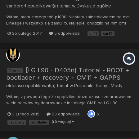
vanderort
opublikował(a) temat w
Dyskusje ogólne
Witam, mam starego tab p1000. Niestety zainstalowałem na nim
Lineage i wszystko się zamuliło. Najlepiej chodziło na nim cm11.
Jednak od jakiegoś czasu nigdzie nie mogę znaleźć cm11 w
25 Lutego 2017
5 odpowiedzi
cm11
cm 10
wersji nightly - najnowsze było z czerwca 2016. Co się stało ze
stroną www.get.cm lub https://download.cyanogenmod.o...
[LG L90 - D405n] Tutorial - ROOT +
Tutorial
bootlader + recovery + CM11 + GAPPS
eldolaso
opublikował(a) temat w
Poradniki, Romy i Mody
Witam, z powodu tego że spędziłem dużo czasu i zmarnowałem
wiele nerwów by doprowadzić instalacje CM11 na LG L90 -
D405n do szczęśliwego końca, tworzę ten tutorial. Zebrałem
3 Lutego 2015
23 odpowiedzi
6
parę tutorialów w jedną całość. ----------------------------------
-------------------------------------------- - Roo...
(i 5 więcej)
recovery
bootlader