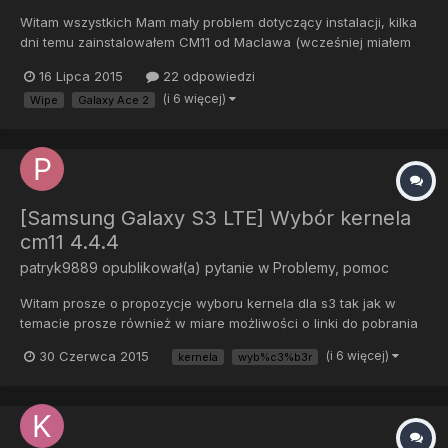
Witam wszystkich Mam mały problem dotyczący instalacji, kilka
dni temu zainstalowałem CM11 od Maclawa (wcześniej miałem
stock JB 4.1.2). Teraz chce jeszcze raz wgrać CM tylko od
16 Lipca 2015
22 odpowiedzi
TeamCanijca i niewiem czy w przypadku instlki CM na CM
(i 6 więcej)
Wipe
Galaxy Ace 2
trzeba robić wszystkie Wipe'y. Może napisze jak mam zamiar to
zr...
[Samsung Galaxy S3 LTE] Wybór kernela
cm11 4.4.4
patryk9889
opublikował(a) pytanie w
Problemy, pomoc
Witam prosze o propozycje wyboru kernela dla s3 tak jak w
temacie prosze również w miare możliwości o linki do pobrania
kernela
30 Czerwca 2015
(i 6 więcej)
kernela
wyb%c3%b3r