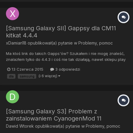
[Samsung Galaxy SII] Gappsy dla CM11
kitkat 4.4.4
xDamian18
opublikował(a) pytanie w
Problemy, pomoc
Ma ktoś link do takich Gapps'ów? Szukałem i nie mogę znaleść,
znalazłem tylko do 4.4.3 i coś nie tak działają, nawet sklepu play
nie ma tylko jakiś kiosk. Poda ktoś link do działających?
13 Czerwca 2015
3 odpowiedzi
(i 6 więcej)
dla
samsung
[Samsung Galaxy S3] Problem z
zainstalowaniem CyanogenMod 11
Dawid Wtorek
opublikował(a) pytanie w
Problemy, pomoc