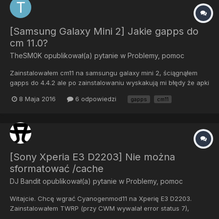
[Samsung Galaxy Mini 2] Jakie gapps do
cm 11.0?
TheSM0K
opublikował(a) pytanie w
Problemy, pomoc
Zainstalowałem cm11 na samsungu galaxy mini 2, ściągnąłem
gapps do 4.4.2 ale po zainstalowaniu wyskakują mi błędy że apki
takie jak np. klawiatura zostały zatrzymane. Na czym polega ten
8 Maja 2016
6 odpowiedzi
gapps
cm11
problem? Jakie gappsy wgrać?
[Sony Xperia E3 D2203] Nie można
sformatować /cache
DJ Bandit
opublikował(a) pytanie w
Problemy, pomoc
Witajcie. Chcę wgrać Cyanogenmod11 na Xperię E3 D2203.
Zainstalowałem TWRP (przy CWM wywalał error status 7),
wybieram plik z paczki i po chwili mam komunikat "unable to