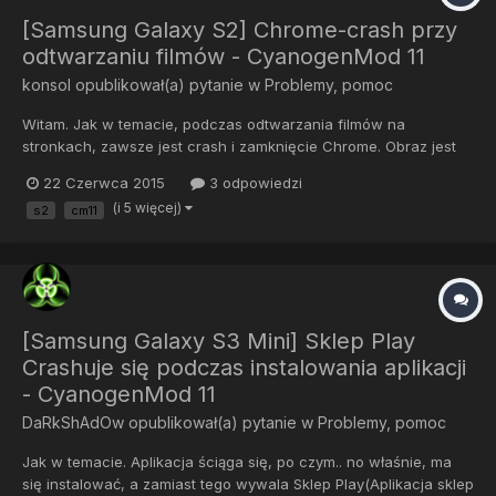
[Samsung Galaxy S2] Chrome-crash przy
odtwarzaniu filmów - CyanogenMod 11
konsol
opublikował(a) pytanie w
Problemy, pomoc
Witam. Jak w temacie, podczas odtwarzania filmów na
stronkach, zawsze jest crash i zamknięcie Chrome. Obraz jest
czasami "pokreskowany" jak na starej VHS. Był full wipe,
22 Czerwca 2015
3 odpowiedzi
instalacja na nowo romu, Chrome i zawsze to samo. O co
(i 5 więcej)
s2
cm11
chodzi? Korzystam tylko z tej przeglądarki więc problem jest
denerwujący.
[Samsung Galaxy S3 Mini] Sklep Play
Crashuje się podczas instalowania aplikacji
- CyanogenMod 11
DaRkShAdOw
opublikował(a) pytanie w
Problemy, pomoc
Jak w temacie. Aplikacja ściąga się, po czym.. no właśnie, ma
się instalować, a zamiast tego wywala Sklep Play(Aplikacja sklep