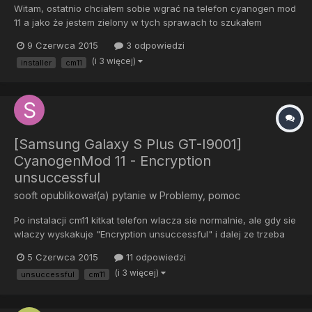
Witam, ostatnio chciałem sobie wgrać na telefon cyanogen mod
11 a jako że jestem zielony w tych sprawach to szukałem
najprostszego sposobu i znalazłem to: <ciach> Telefon mam od
9 Czerwca 2015
3 odpowiedzi
T-mobile, bez roota itd. Nic w nim nigdy nie grzebałem. Stąd
(i 3 więcej)
installer
cm11
moje pytanie czy ten link co podałem wyżej to bezpieczna opc...
[Samsung Galaxy S Plus GT-I9001]
CyanogenMod 11 - Encryption
unsuccessful
sooft
opublikował(a) pytanie w
Problemy, pomoc
Po instalacji cm11 kitkat telefon wlacza sie normalnie, ale gdy sie
wlaczy wyskakuje "Encryption unsuccessful" i dalej ze trzeba
fabryczne ust itd... Da sie cos zrobic, aby cm11 kk chodzil mi
5 Czerwca 2015
11 odpowiedzi
normalnie?
(i 3 więcej)
unsuccessful
cm11