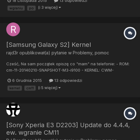
18 Listopada 2015
13 odpowiedzi
instalowałem: gap: gapps-kk-20140105-mini-signed Cyanogen:
(i 3 więcej)
wgraniu
po
cm-11-20151108-NIGHTLY-i9305
[Samsung Galaxy S2] Kernel
rajd3r
opublikował(a) pytanie w
Problemy, pomoc
Cześć, Na sam początek opiszę co "mam" na telefonie: - ROM:
cm-11-20140210-SNAPSHOT-M3-i9100 - KERNEL: CWM-
KitKatCompatible-i9100 Więc o co mi się rozchodzi - wszystko
6 Grudnia 2015
13 odpowiedzi
chodzi jak należy, nie ma problemów ... Właśnie jest jeden
(i 5 więcej)
kernel
cm11
istotny - bateria. Inna sprawa że planuję kupić nową (ta ju...
[Sony Xperia E3 D2203] Update do 4.4.4,
ew. wgranie CM11