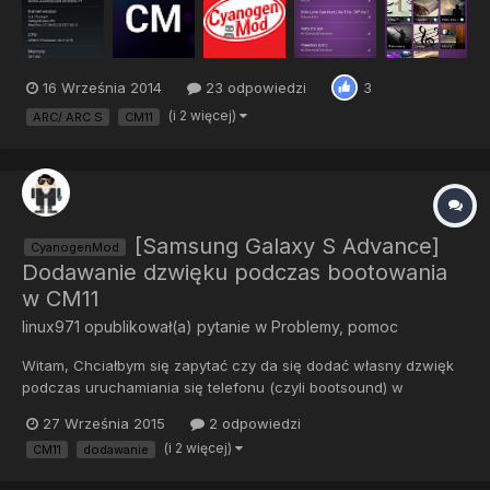
16 Września 2014
23 odpowiedzi
3
(i 2 więcej)
ARC/ ARC S
CM11
[Samsung Galaxy S Advance]
CyanogenMod
Dodawanie dzwięku podczas bootowania
w CM11
linux971
opublikował(a) pytanie w
Problemy, pomoc
Witam, Chciałbym się zapytać czy da się dodać własny dzwięk
podczas uruchamiania się telefonu (czyli bootsound) w
CyanogenMod11. Jeżeli się da to proszę o poradnik jak to zrobić.
27 Września 2015
2 odpowiedzi
Próbowałem dodawać dźwięk (w .mp3 i .ogg) do
(i 2 więcej)
CM11
dodawanie
/System/Media/ui ale efektów brak Dzięki za próby odpowiedzi
na moje pyt...