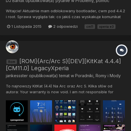
DJ Bandit
opublikował(a) pytanie w
Problemy, pomoc
Witajcie! Aktualnie mam odblokowany bootloader, cwm pod 4.4.2
i root. Sprawa wygląda tak: co jakiś czas wyskakuje komunikat
"jest dostępna nowsza wersja systemu" sugerując aktualizację
1 Listopada 2015
2 odpowiedzi
cm11
xperia e3
do 4.4.4. CWM jednak posiadam pod 4.4.2. Rozumiem, że będzie
cegła po takiej aktualizacji? Inna sprawa- chciałem...
[ROM]{Arc/Arc S}[DEV][KitKat 4.4.4]
Rom
[CM11.0] LegacyXperia
jankessster
opublikował(a) temat w
Poradniki, Romy i Mody
To najnowszy KitKat (4.4) Na Arc oraz Arc S. Kilka słów od
autora: Your warranty is now void. I am not responsible for
bricked devices, dead SD cards, thermonuclear war, or you
getting fired because the alarm app failed. Please do some
research if you have any concerns about features included i...