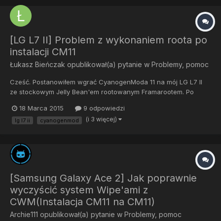
[LG L7 II] Problem z wykonaniem roota po
instalacji CM11
Łukasz Bieńczak
opublikował(a) pytanie w
Problemy, pomoc
Cześć. Postanowiłem wgrać CyanogenModa 11 na mój LG L7 II
ze stockowym Jelly Bean'em rootowanym Framarootem. Po
instalacji romu przez CWM, root się stracił (Framaroot nie
18 Marca 2015
9 odpowiedzi
rootuje na stałe), lecz telefon z p710 "zamienił się" na p715 i
(i 3 więcej)
lg l7 ii
cyanogenmod
upgradował do 4.4.4, przez co nie mogę użyć Framaroota, gdyż
tera...
[Samsung Galaxy Ace 2] Jak poprawnie
wyczyścić system Wipe'ami z
CWM(Instalacja CM11 na CM11)
Archie111
opublikował(a) pytanie w
Problemy, pomoc