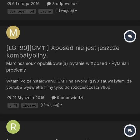
6 Lutego 2016
3 odpowiedzi
mount /cache" Wybranie formatowania /cache sprawia, że
(i 1 więcej)
cyanogenmod
cache
telefon wisi cały czas na "formatting". Co można z tym zrobi...
[LG l90][CM11] Xposed nie jest jeszcze
kompatybilny.
Marcinsamouk
opublikował(a) pytanie w
Xposed - Pytania i
problemy
Witam! Po zainstalowaniu CM11 na swoim lg l90 zauważyłem, że
youtube wyświetla filmy tylko do rozdzielczości 360p.
Postanowiłem zainstalować najnowszy Xposed żeby to naprawić
21 Stycznia 2016
9 odpowiedzi
ale w pewnym momencie wyświetla mi czerwony napis "xposed
(i 1 więcej)
cm11
xposed
nie jest jeszcze kompatybilne z android sdk..." Co robić? Czy gdy
b...