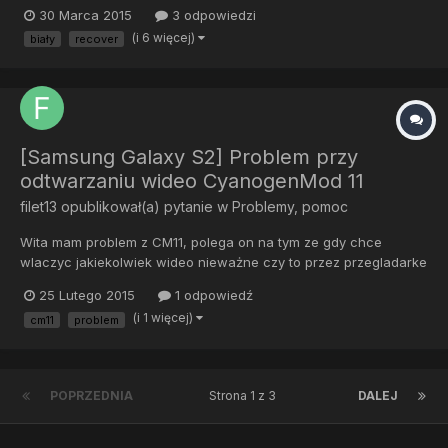
30 Marca 2015
3 odpowiedzi
(i 6 więcej)
biały
recover
[Samsung Galaxy S2] Problem przy
odtwarzaniu wideo CyanogenMod 11
filet13
opublikował(a) pytanie w
Problemy, pomoc
Wita mam problem z CM11, polega on na tym ze gdy chce
wlaczyc jakiekolwiek wideo nieważne czy to przez przegladarke
czy np facebook nie moge odtworzyc tego w oknie. Dopiero po
25 Lutego 2015
1 odpowiedź
wlaczeniu fullscreen obraz jest wyswietlany .W oknie dzwiek
(i 1 więcej)
cm11
problem
normalnie jest odtwarzany tylko obraz jest to czarne tło.
POPRZEDNIA
Strona 1 z 3
DALEJ