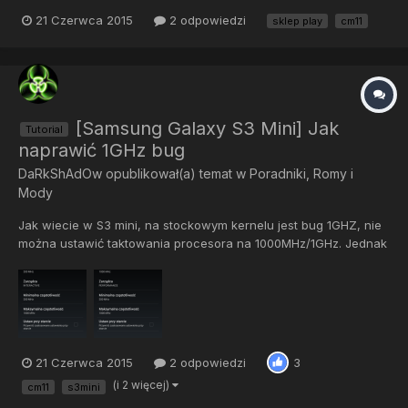
google Play została zatrzymana) i tak cały czas,nie jest to raczej
21 Czerwca 2015
2 odpowiedzi
sklep play
cm11
wina gapssow,a sklep Play reinstalowalem z apk z jakiejś
strony,niestety nic to nie dało... Proszę o pomoc...
[Samsung Galaxy S3 Mini] Jak
Tutorial
naprawić 1GHz bug
DaRkShAdOw
opublikował(a) temat w
Poradniki, Romy i
Mody
Jak wiecie w S3 mini, na stockowym kernelu jest bug 1GHZ, nie
można ustawić taktowania procesora na 1000MHz/1GHz. Jednak
jest sposób aby to naprawić. Oczywiście wiadomo, potrzebny
jest ROOT. Sposób dla stock ROMu i na nim bazowanych:
Pobierz jakąś aplikację do ustawiania taktowania
procesora(najle...
21 Czerwca 2015
2 odpowiedzi
3
(i 2 więcej)
cm11
s3mini