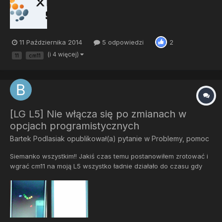
4/Wykonaj Wipe Data i Cache 5/Zainstaluj zip 6/Zrestartuj
telefon 7/...
11 Października 2014
5 odpowiedzi
2
(i 4 więcej)
11
cm11
[LG L5] Nie włącza się po zmianach w
opcjach programistycznych
Bartek Podlasiak
opublikował(a) pytanie w
Problemy, pomoc
Siemanko wszystkim!! Jakiś czas temu postanowiłem zrotować i
wgrać cm11 na moją L5 wszystko ładnie działało do czasu gdy
coś przestawiłem w opcjach dla programisty i telefon zaczął się
ponownie uruchamiać i tak w nie skończoność. Gdy próbuje
wejść w tryb recover pojawia się biały ekran,na którym p...