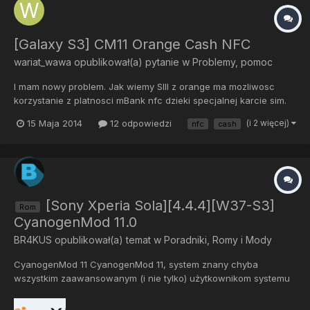
[Galaxy S3] CM11 Orange Cash NFC
wariat_wawa
opublikował(a) pytanie w
Problemy, pomoc
I mam nowy problem. Jak wiemy SIII z orange ma mozliwosc
korzystanie z platnosci mBank nfc dzieki specjalnej karcie sim.
Wszytsko dzialalo na oprogramowaniu orange jak i
15 Maja 2014
12 odpowiedzi
(i 2 więcej)
nfc
cash
niebrandowanym od Samunga. Natomiast na CM11 nightly 11-
20140514 juz nie. NFC dziala, mozna wyslac zdjecia, korzystac z
tagow. Wcz...
[Sony Xperia Sola][4.4.4][W37-S3]
Rom
CyanogenMod 11.0
BR4KUS
opublikował(a) temat w
Poradniki, Romy i Mody
CyanogenMod 11 CyanogenMod 11, system znany chyba
wszystkim zaawansowanym (i nie tylko) użytkownikom systemu
Android. Instalacja systemu: 1/Sflashuj kernel (boot.img) z zip`u z
ROM`em 2/Zainstaluj GApps 3/ Wejdź do TWRP Recovery