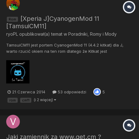
[Xperia J]CyanogenMod 11
Rom
[TamsuiCM11]
ryoPL
opublikował(a) temat w
Poradniki, Romy i Mody
TamsuiCM11 jest portem CyanogenMod 11 (4.4.2 kitkat) dla J,
warto rzucić okiem na ten rom dlatego że Kitkat jest
optymalizowany pod 512mb ram, a J właśnie tyle posiada. Dzięki
temu telefon dostanie "kopa". Odblokowany Bootloader jest
WYMAGANY! Jeżeli się zastanawiasz co to znaczy,...
21 Czerwca 2014
53 odpowiedzi
5
(i 2 więcej)
rom
cm11
Jaki zamiennik za www.get.cm ?