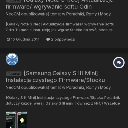
Tutorial
firmware/ wgrywanie softu Odin
NeoCM
opublikował(a) temat w
Poradniki, Romy i Mody
[Galaxy Note 3 Neo] Aktualizacje firmware/ wgrywanie softu
Odin Tu macie instrukcję jak wgrać Stocka na swój phablet.
Stock - to określenie fimraware od producenta
16 Grudnia 2014
2 odpowiedzi
(niemodyfikowanego przez osoby trzecie) Wszelkie instrukcje
wykonujecie na własne ryzyko. Nie ponosimy odpowiedzialności
za błedy...
[Samsung Galaxy S III Mini]
Tutorial
Instalacja czystego Firmware/Stocku
NeoCM
opublikował(a) temat w
Poradniki, Romy i Mody
[Galaxy S III Mini] Instalacja czystego Firmware/Stocku Poradnik
dotyczy każdej wersji Galaxy S III mini (również z NFC) Wszelkie
modyfikacje robisz na własną odpowiedzialność, nie ponoszę
odpowiedzialności za uszkodzenia…. Wgrywanie czystego
oprogramowania nie nabija licznika flashowań. Ta metoda...