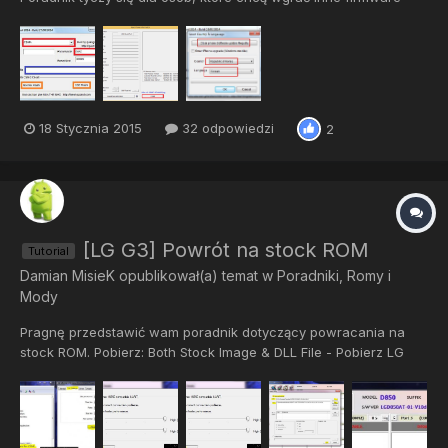
(np. czyste bez brandu) Możecie zaniżyć firmware lub wgrać
nowsze. Dotyczy również powrotu do stock firmware. Operacje
wykonujecie na własne ryzyko, nie ponoszę odpowiedzialnoś...
18 Stycznia 2015
32 odpowiedzi
2
[LG G3] Powrót na stock ROM
Tutorial
Damian MisieK
opublikował(a) temat w
Poradniki, Romy i
Mody
Pragnę przedstawić wam poradnik dotyczący powracania na
stock ROM. Pobierz: Both Stock Image & DLL File - Pobierz LG
FlashTools V1.8 - Pobierz Drivers (TYLKO LG Phone) - Pobierz
(Verizon) - Pobierz Megalock DLL File - Pobierz Instalacja:
Zainstaluj sterowniki Zainstaluj FlashTool (nie uruch...