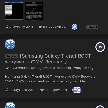
stosowana z Desire 500 Dual sim na systemie 4.1.2 Wymagania:
Kabel USB Telefon n...
9 Stycznia 2014
155 odpowiedzi
3
tutorial
[Samsung Galaxy Trend] ROOT i
Tutorial
wgrywanie CWM Recovery
NeoCM
opublikował(a) temat w
Poradniki, Romy i Mody
[samsung Galaxy Trend] ROOT i wgrywanie CWM Recovery
ROOT i CWM przeprowadzasz na własne ryzyko. Nie
odpowiadamy za uszkodzenia urzadzenia. Zastanów się czy
20 Stycznia 2014
99 odpowiedzi
5
chcesz ryzykować... Metoda jest zaczerpnięta z Galaxy Ace II.
Na początku : Zainstaluj sterowniki USBWłącz tryb debugowania
w telefnieIns...