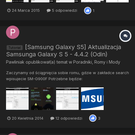
24 Marca 2015
5 odpowiedzi
1
[Samsung Galaxy S5] Aktualizacja
Tutorial
Samsunga Galaxy S 5 - 4.4.2 (Odin)
Pawliniak
opublikował(a) temat w
Poradniki, Romy i Mody
Zaczynamy od ściągnięcia sobie romu, gdzie w zakładce search
wpisujecie SM-G900F Potrzebne będzie:
Odin_v3.09.zipROMtelefonkabel usb dołączony do
zestawuPowinny wystarczyć sterowniki z kiesa W razie potrzeby
sterowniki: Win7x32bit Metoda jest bezpieczna, ale wypadki się
zdarzają. Jednak uszkodzeni...
20 Kwietnia 2014
12 odpowiedzi
3