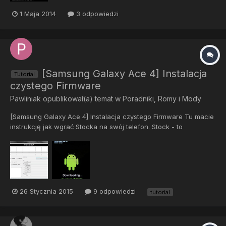
1 Maja 2014
3 odpowiedzi
[Samsung Galaxy Ace 4] Instalacja
Tutorial
czystego Firmware
Pawliniak
opublikował(a) temat w
Poradniki, Romy i Mody
[Samsung Galaxy Ace 4] Instalacja czystego Firmware Tu macie
instrukcję jak wgrać Stocka na swój telefon. Stock - to
określenie fimraware od producenta (niemodyfikowanego przez
osoby trzecie) Wszelkie instrukcje wykonujecie na własne
ryzyko. Nie ponosimy odpowiedz...
26 Stycznia 2015
9 odpowiedzi
tutorial