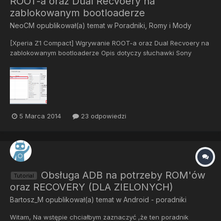
ROOT-a oraz Dual Recvoery na
zablokowanym bootloaderze
NeoCM
opublikował(a) temat w
Poradniki, Romy i Mody
[Xperia Z1 Compact] Wgrywanie ROOT-a oraz Dual Recvoery na
zablokowanym bootloaderze Opis dotyczy słuchawki Sony
Xperia Z1 Compact, gdzie macie możliwość zrootowania, oraz
wgrania Dual Recvoery. Oczywiście podczas wgrywania może
dojść do uszkodzenia telefonu. Więc robisz to na własne ryzyko.
Co...
5 Marca 2014
23 odpowiedzi
Obsługa ADB na potrzeby ROM'ów
Tutorial
oraz RECOVERY (DLA ZIELONYCH)
Bartosz_M
opublikował(a) temat w
Android - poradniki
Witam, Na wstępie chciałbym zaznaczyć ,że ten poradnik