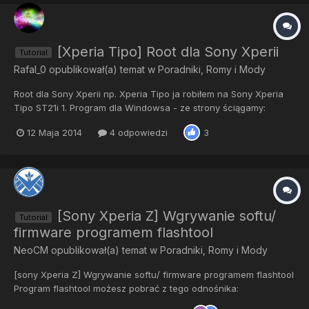
[Xperia Tipo] Root dla Sony Xperii
Tutorial
Rafal_0
opublikował(a) temat w
Poradniki, Romy i Mody
Root dla Sony Xperii np. Xperia Tipo ja robiłem na Sony Xperia
Tipo ST21i 1. Program dla Windowsa - ze strony ściągamy:
http://unlockroot.com/download.html - wybieramy UnlockRoot
12 Maja 2014
4 odpowiedzi
3
Pro " Free Download " - instalujemy "
UnlockRoot_downloader_by_UnlockRoot " Podczas instalacji
klikamy " Skip...
[Sony Xperia Z] Wgrywanie softu/
Tutorial
firmware programem flashtool
NeoCM
opublikował(a) temat w
Poradniki, Romy i Mody
[sony Xperia Z] Wgrywanie softu/ firmware programem flashtool
Program flashtool możesz pobrać z tego odnośnika:
http://forum.cyanogenmod.pl/index.php/topic/1291-tool-