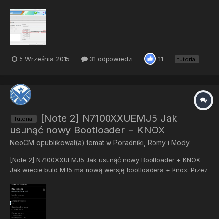
improved oraz ClockWorkMod Recovery 6.0.4.5. Instalowanie CM
oraz CWM opisałem w taki sposób, aby nawet początkujący
użytkownik zainstalował CyanogenMod na swoim telefonie.
Zaznac...
5 Września 2015
31 odpowiedzi
11
tutorial
[Note 2] N7100XXUEMJ5 Jak
Tutorial
usunąć nowy Bootloader + KNOX
NeoCM
opublikował(a) temat w
Poradniki, Romy i Mody
[Note 2] N7100XXUEMJ5 Jak usunąć nowy Bootloader + KNOX
Jak wiecie buld MJ5 ma nową wersję bootloadera + Knox. Przez
tą wersję jest problem z downgrade do starszej wersji. Tu
zobaczycie sposób jak uwolnić się od nowego bootloadera i
oczywiście od Knox-a. Robicie to na własne ryzyko, jest duże...