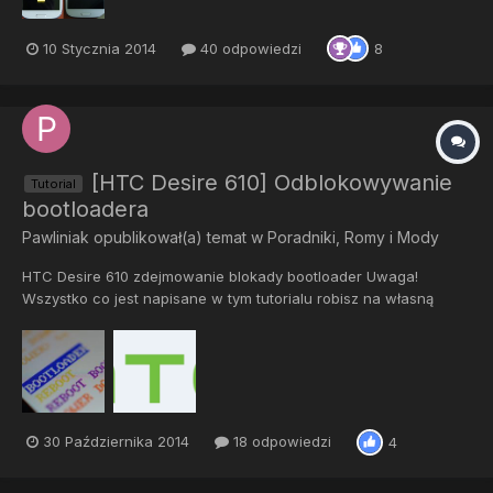
10 Stycznia 2014
40 odpowiedzi
8
[HTC Desire 610] Odblokowywanie
Tutorial
bootloadera
Pawliniak
opublikował(a) temat w
Poradniki, Romy i Mody
HTC Desire 610 zdejmowanie blokady bootloader Uwaga!
Wszystko co jest napisane w tym tutorialu robisz na własną
odpowiedzialność. Czego potrzebujemy? - telefon - kabel USB -
komputer najlepiej z systemem Windows - ok. 15 min Instrukcja
krok po kroku: 1. Rejestrujemy się na stronie http://www...
30 Października 2014
18 odpowiedzi
4