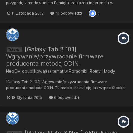
przygodę z modowaniem Pamiętaj że każda ingerencja w
telefon można powodować jego uszkodzenie. Ja jak i całe forum
11 Listopada 2013
41 odpowiedzi
2
nie ponosimy odpowiedzialności za usterki. Co będzie
potrzebne: TelefonKabel USBKomputerSterownikiCo będziemy
wgrywać: R...
[Galaxy Tab 2 10.1]
Tutorial
Wgrywanie/przywracanie firmware
producenta metodą ODIN.
NeoCM
opublikował(a) temat w
Poradniki, Romy i Mody
[Galaxy Tab 2 10.1] Wgrywanie/przywracanie firmware
producenta metodą ODIN. Tu macie instrukcję jak wgrać Stocka
na swój Tablet. Stock - to określenie fimraware od producenta
18 Stycznia 2015
6 odpowiedzi
(niemodyfikowanego przez osoby trzecie) Wszelkie instrukcje
wykonujecie na własne ryzyko. Nie ponosimy
odpowiedzialności...
[Galaxy Note 3 Neo] Aktualizacje