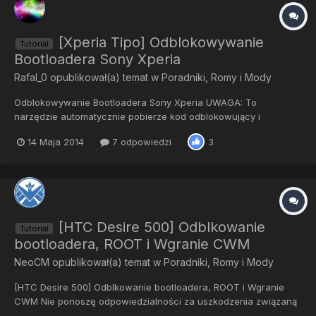
[Xperia Tipo] Odblokowywanie
Tutorial
Bootloadera Sony Xperia
Rafal_0
opublikował(a) temat w
Poradniki, Romy i Mody
Odblokowywanie Bootloadera Sony Xperia UWAGA: To
narzędzie automatycznie pobierze kod odblokowujący i
odblokuje bootloader oraz wgra custom kernel *.IMG/*.SIN na
14 Maja 2014
7 odpowiedzi
3
życzenie użytkownika:-) Jeżeli chcesz aktualizować firmware
przez SEUS, PC Companion albo OTA musisz ponownie
zablokować bootloader.Z uw...
[HTC Desire 500] Odblkowanie
Tutorial
bootloadera, ROOT i Wgranie CWM
NeoCM
opublikował(a) temat w
Poradniki, Romy i Mody
[HTC Desire 500] Odblkowanie bootloadera, ROOT i Wgranie
CWM Nie ponoszę odpowiedzialności za uszkodzenia związaną
z wgraniem w/w opcji. Robisz to na własne ryzyko. Metoda jest