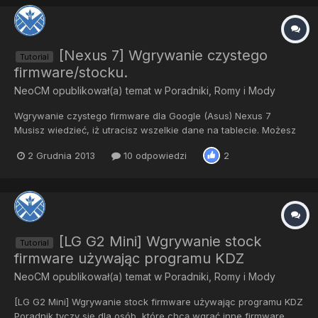
[Nexus 7] Wgrywanie czystego
Tutorial
firmware/stocku.
NeoCM
opublikował(a) temat w
Poradniki, Romy i Mody
Wgrywanie czystego firmware dla Google (Asus) Nexus 7
Musisz wiedzieć, iż utracisz wszelkie dane na tablecie. Możesz
również uszkodzić urządzenie, poradnik nie daje gwarancji, iż
2 Grudnia 2013
10 odpowiedzi
2
tablet będzie działał dobrze... Opis zawiera sposób na
zablokowanie bootloadera, ponieważ wykorzystuje on tryb
fastb...
[LG G2 Mini] Wgrywanie stock
Tutorial
firmware używając programu KDZ
NeoCM
opublikował(a) temat w
Poradniki, Romy i Mody
[LG G2 Mini] Wgrywanie stock firmware używając programu KDZ
Poradnik tyczy się dla osób, które chcą wgrać inne firmware