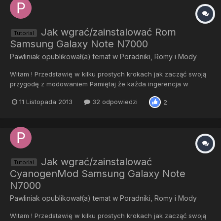
Jak wgrać/zainstalować Rom
Tutorial
Samsung Galaxy Note N7000
Pawliniak
opublikował(a) temat w
Poradniki, Romy i Mody
Witam ! Przedstawię w kilku prostych krokach jak zacząć swoją
przygodę z modowaniem Pamiętaj że każda ingerencja w
telefon można powodować jego uszkodzenie. Ja jak i całe forum
11 Listopada 2013
32 odpowiedzi
2
nie ponosimy odpowiedzialności za usterki. Co będzie
potrzebne: TelefonKabel USBKomputerSterownikiCo będziemy
wgrywać: R...
Jak wgrać/zainstalować
Tutorial
CyanogenMod Samsung Galaxy Note
N7000
Pawliniak
opublikował(a) temat w
Poradniki, Romy i Mody
Witam ! Przedstawię w kilku prostych krokach jak zacząć swoją