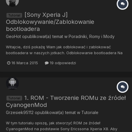
[Sony Xperia J]
Tutorial
Odblokowywanie/Zablokowanie
bootloadera
GeoHot
opublikował(a) temat w
Poradniki, Romy i Mody
Witajcie, dziś pokażę Wam jak odblokować i zablokować
bootloadera w naszych jotkach. Odblokowanie bootloadera Na
początku sprawdzamy, czy bootloadera możemy w ogóle
16 Marca 2015
19 odpowiedzi
odblokować wpisując *#*#7378423#*#* -> Service info ->
Configuration -> po tej czynności możemy ujżeć Bootloader
unlock: Yes (nie z...
1. ROM - Tworzenie ROMu ze źródeł
Tutorial
CyanogenMod
Grzesiek95112
opublikował(a) temat w
Tutoriale
W tym tutorialu opiszę, jak stworzyć ROM ze źródeł
CyanogenMod na podstawie Sony Ericssona Xperia X8. Aby