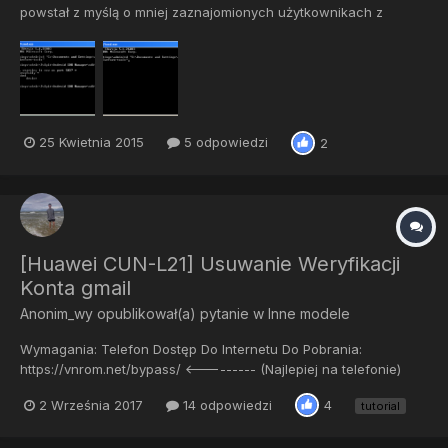
powstał z myślą o mniej zaznajomionych użytkownikach z
konsolą ADB W SYSTEMIE Android. UWAGA! W CELU
POPRAWNEGO DZIAŁANIA KONSOLI ADB MUSISZ MIEĆ
ZAINSTALOWANE STEROWNIKI USB ORAZ ADB ORAZ
WŁĄCZONE DEBUGOWANIE USB ! DEBUGOWANIE USB : USTA...
25 Kwietnia 2015
5 odpowiedzi
2
[Huawei CUN-L21] Usuwanie Weryfikacji
Konta gmail
Anonim_wy
opublikował(a) pytanie w
Inne modele
Wymagania: Telefon Dostęp Do Internetu Do Pobrania:
https://vnrom.net/bypass/ <--------- (Najlepiej na telefonie)
Instrukcja: wlączamy normalnie Telefon i przechodzimy do
2 Września 2017
14 odpowiedzi
4
tutorial
momentu logowania Robimy screena (VolDown+Power)
Następnie klimay edytu...