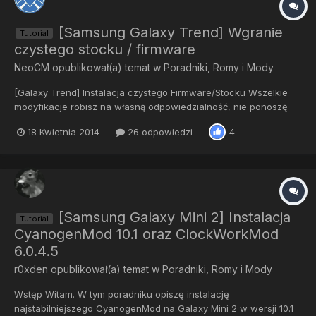
[Samsung Galaxy Trend] Wgranie
Tutorial
czystego stocku / firmware
NeoCM
opublikował(a) temat w
Poradniki, Romy i Mody
[Galaxy Trend] Instalacja czystego Firmware/Stocku Wszelkie
modyfikacje robisz na własną odpowiedzialność, nie ponoszę
odpowiedzialności za uszkodzenia…. Wgrywanie czystego
18 Kwietnia 2014
26 odpowiedzi
4
oprogramowania nie nabija licznika flashowań. Ta metoda jest
legalna, nie zalecam jednak informowania serwisu o jej
zastoso...
[Samsung Galaxy Mini 2] Instalacja
Tutorial
CyanogenMod 10.1 oraz ClockWorkMod
6.0.4.5
r0xden
opublikował(a) temat w
Poradniki, Romy i Mody
Wstęp Witam. W tym poradniku opiszę instalację
najstabilniejszego CyanogenMod na Galaxy Mini 2 w wersji 10.1