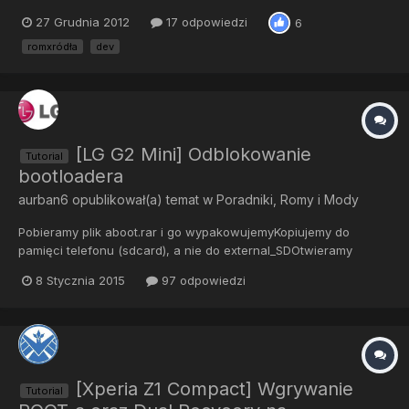
móc stworzyć ROM trzeba mieć trochę doświadczenia w
27 Grudnia 2012
17 odpowiedzi
6
systemie linux. Brak znajomości linuxa nie oznacza, że nie dasz
rady przejść przez poradnik, jednak może być ciężko. Potrzeba
romxródła
dev
Ci jeszcze troch...
[LG G2 Mini] Odblokowanie
Tutorial
bootloadera
aurban6
opublikował(a) temat w
Poradniki, Romy i Mody
Pobieramy plik aboot.rar i go wypakowujemyKopiujemy do
pamięci telefonu (sdcard), a nie do external_SDOtwieramy
Terminal emulator w telefonie i wpisujemysu dd
8 Stycznia 2015
97 odpowiedzi
if=/sdcard/aboot.img of=/dev/block/platform/msm_sdcc.1/by-
name/abootJeżeli operacje wykonujemy na komputerze to
komenda powinna wyglądać nast...
[Xperia Z1 Compact] Wgrywanie
Tutorial