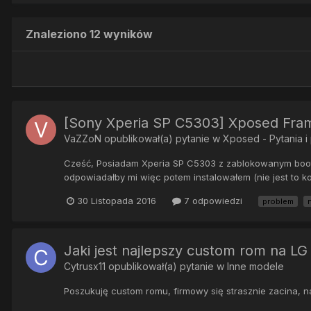
Znaleziono 12 wyników
[Sony Xperia SP C5303] Xposed Frame
VaZZoN
opublikował(a) pytanie w
Xposed - Pytania i
Cześć, Posiadam Xperia SP C5303 z zablokowanym boot
odpowiadałby mi więc potem instalowałem (nie jest to kole
30 Listopada 2016
7 odpowiedzi
problem
Jaki jest najlepszy custom rom na LG
Cytrusx11
opublikował(a) pytanie w
Inne modele
Poszukuję custom romu, firmowy się strasznie zacina, naj