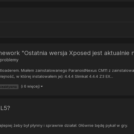
work "Ostatnia wersja Xposed jest aktualnie n
 problemy
loaderem. Miałem zainstalowanego ParanoidNexus CM11 z zainstalow
jność, w której instalowałem je): 4.4.4 Slimkat 4.4.4 Z3 EX...
(i 6 więcej)
nieaktywna
 L5?
lepiej żeby był płynny i sprawnie działał. Głównie będę pykał w gry.