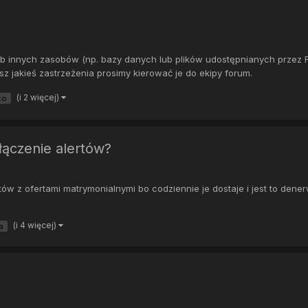
j lub innych zasobów (np. bazy danych lub plików udostępnianych przez
 jakieś zastrzeżenia prosimy kierować je do ekipy forum.
(i 2 więcej)
to
łączenie alertów?
ów z ofertami matrymonialnymi bo codziennie je dostaje i jest to dene
(i 4 więcej)
a