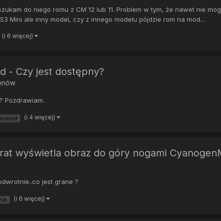
 szukam do niego romu z CM 12 lub 11. Problem w tym, że nawet nie m
 S3 Mini ale inny model, czy z innego modelu pójdzie rom na mod...
(i 6 więcej)
d - Czy jest dostępny?
fonów
i? Pozdrawiam.
(i 4 więcej)
enmod
arat wyświetla obraz do góry nogami Cyanogen
dwrotnie..co jest grane ?
(i 6 więcej)
nie