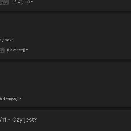
(i 6 więcej)
epszy
sy box?
(i 2 więcej)
st
(i 4 więcej)
1 - Czy jest?