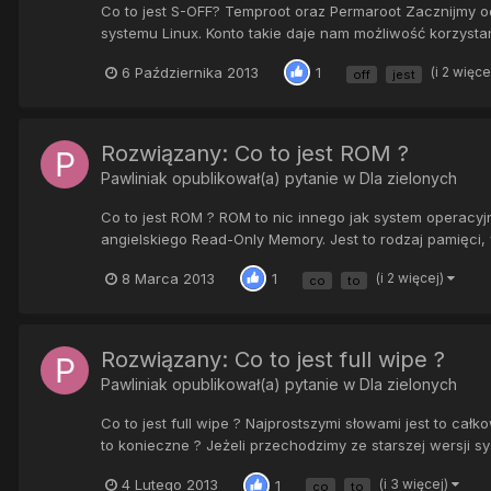
Co to jest S-OFF? Temproot oraz Permaroot Zacznijmy od t
systemu Linux. Konto takie daje nam możliwość korzysta
6 Października 2013
(i 2 więce
1
off
jest
Rozwiązany: Co to jest ROM ?
Pawliniak
opublikował(a) pytanie w
Dla zielonych
Co to jest ROM ? ROM to nic innego jak system operacyjn
angielskiego Read-Only Memory. Jest to rodzaj pamięci, 
8 Marca 2013
(i 2 więcej)
1
co
to
Rozwiązany: Co to jest full wipe ?
Pawliniak
opublikował(a) pytanie w
Dla zielonych
Co to jest full wipe ? Najprostszymi słowami jest to cał
to konieczne ? Jeżeli przechodzimy ze starszej wersji sy
4 Lutego 2013
(i 3 więcej)
1
co
to