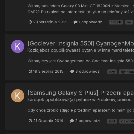
Witam, posiadam Galaxy S3 Mini GT-I8200N z Niemiec i
CM12? Patrzałem na internecie to tylko na telefony też z
20 Września 2015
1 odpowiedź
cm1211
ve
[Goclever Insignia 550i] CyanogenMo
Koziojebca
opublikował(a) pytanie w
Inne marki tele
Witam, czy jest Cyanogenmod na Goclever Insignia 550
18 Sierpnia 2015
3 odpowiedzi
czy
cyanog
[Samsung Galaxy S Plus] Przedni ap
karoqek
opublikował(a) pytanie w
Problemy, pomoc
Gdy chcę zrobić zdjęcie przednim aparatem to mam go o
21 Grudnia 2014
2 odpowiedzi
jest
odwrot