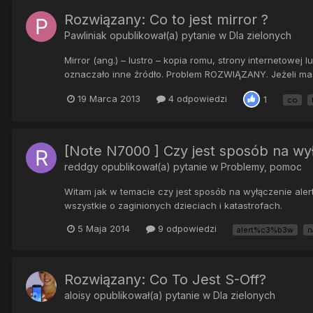
Rozwiązany: Co to jest mirror ?
Pawliniak
opublikował(a) pytanie w
Dla zielonych
Mirror (ang.) – lustro – kopia romu, strony internetowe
oznaczało inne źródło. Problem ROZWIĄZANY. Jeżeli masz
19 Marca 2013
4 odpowiedzi
1
co
[Note N7000 ] Czy jest sposób na wy
reddgy
opublikował(a) pytanie w
Problemy, pomoc
Witam jak w temacie czy jest sposób na wyłączenie alert
wszystkie o zaginionych dzieciach i katastrofach.
5 Maja 2014
9 odpowiedzi
alert%c3%b3w
n
Rozwiązany: Co To Jest S-Off?
aloisy
opublikował(a) pytanie w
Dla zielonych