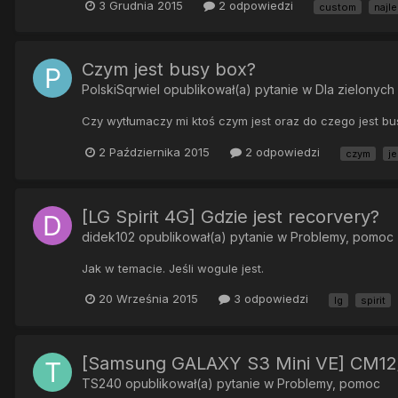
3 Grudnia 2015
2 odpowiedzi
custom
najl
Czym jest busy box?
PolskiSqrwiel
opublikował(a) pytanie w
Dla zielonych
Czy wytłumaczy mi ktoś czym jest oraz do czego jest bu
2 Października 2015
2 odpowiedzi
czym
je
[LG Spirit 4G] Gdzie jest recorvery?
didek102
opublikował(a) pytanie w
Problemy, pomoc
Jak w temacie. Jeśli wogule jest.
20 Września 2015
3 odpowiedzi
lg
spirit
[Samsung GALAXY S3 Mini VE] CM12/1
TS240
opublikował(a) pytanie w
Problemy, pomoc