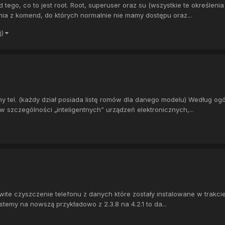
ego, co to jest root. Root, superuser oraz su (wszystkie te określenia
nia z komend, do których normalnie nie mamy dostępu oraz...
j)
y tel. (każdy dział posiada listę romów dla danego modelu) Według ogó
w szczególności „inteligentnych” urządzeń elektronicznych,...
kowite czyszczenie telefonu z danych które zostały instalowane w trakcie
stemy na nowszą przykładowo z 2.3.8 na 4.2.1 to da...