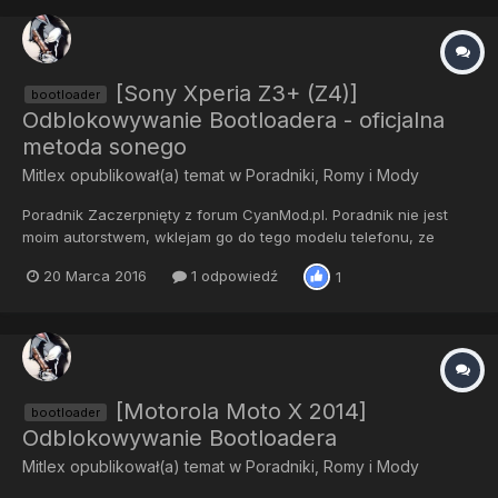
[Sony Xperia Z3+ (Z4)]
bootloader
Odblokowywanie Bootloadera - oficjalna
metoda sonego
Mitlex
opublikował(a) temat w
Poradniki, Romy i Mody
Poradnik Zaczerpnięty z forum CyanMod.pl. Poradnik nie jest
moim autorstwem, wklejam go do tego modelu telefonu, ze
względu na posiadaczy Xperii Z4, którzy mogą mieć problem ze
20 Marca 2016
1 odpowiedź
1
znalezieniem metody odblokowania bootloadera . W skrócie
oznacza to, że odblokowując bootloader tą me...
[Motorola Moto X 2014]
bootloader
Odblokowywanie Bootloadera
Mitlex
opublikował(a) temat w
Poradniki, Romy i Mody