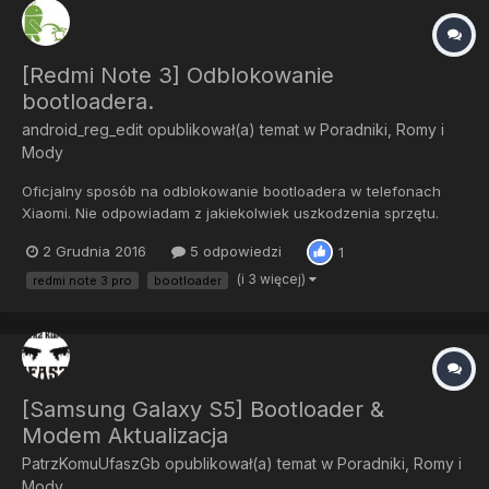
[Redmi Note 3] Odblokowanie
bootloadera.
android_reg_edit
opublikował(a) temat w
Poradniki, Romy i
Mody
Oficjalny sposób na odblokowanie bootloadera w telefonach
Xiaomi. Nie odpowiadam z jakiekolwiek uszkodzenia sprzętu.
Pamiętaj, że możesz utracić dane na telefonie! 1. Konto Xiaomi --
2 Grudnia 2016
5 odpowiedzi
1
> załóż tutaj. 2. Na koncie muszą być podane: - poprawny
numer telefonu - popraw...
(i 3 więcej)
redmi note 3 pro
bootloader
[Samsung Galaxy S5] Bootloader &
Modem Aktualizacja
PatrzKomuUfaszGb
opublikował(a) temat w
Poradniki, Romy i
Mody