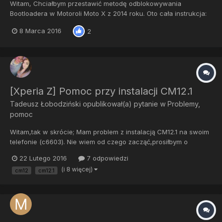
Witam, Chciałbym przestawić metodę odblokowywania
Bootloadera w Motoroli Moto X z 2014 roku. Oto cała instrukcja:
1. Upewnij się, że masz zrobioną pełną kopię zapasową systemu.
8 Marca 2016
2
2. Pobierz i zainstaluj Android SDK oraz Minimal ADB and
Fastboot SDK: http://developer.android.com/sdk/...
[Xperia Z] Pomoc przy instalacji CM12.1
Tadeusz Łobodziński
opublikował(a) pytanie w
Problemy,
pomoc
Witam,tak w skrócie; Mam problem z instalacją CM12.1 na swoim
telefonie (c6603). Nie wiem od czego zacząć,prosiłbym o
kolejność czynności,jakie mam wykonać aby zainstalować
22 Lutego 2016
7 odpowiedzi
Cyanogenmoda. Zacznę od informacji o telefonie; -Rooting
(i 8 więcej)
cm12
cm12.1
status-Bootloader unlock allowed: Yes...