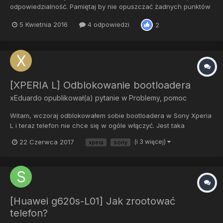
odpowiedzialność. Pamiętaj by nie opuszczać żadnych punktów
Krok 1 Zrób identyfikator Huawei: http://goo.gl/OlsI8a Krok 2
5 Kwietnia 2016
4 odpowiedzi
2
Zaloguj się i wypełnij potrzebne dane
https://www.emui.com/en/plugin.php...
[XPERIA L] Odblokowanie bootloadera
xEduardo
opublikował(a) pytanie w
Problemy, pomoc
Witam, wczoraj odblokowałem sobie bootloadera w Sony Xperia
L i teraz telefon nie chce się w ogóle włączyć. Jest taka
animacja jakby się włączał, te chmurki kolorów że tak powiem,
22 Czerwca 2017
(i 3 więcej)
xpera
sony
co zrobić. Dodam że mam flashtoola ale nie wiem jak mam się za
to zabrać. Dobra wystarczyło wgrać s...
[Huawei g620s-L01] Jak zrootować
telefon?