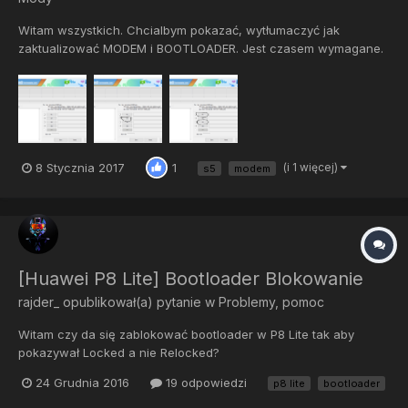
Witam wszystkich. Chcialbym pokazać, wytłumaczyć jak
zaktualizować MODEM i BOOTLOADER. Jest czasem wymagane.
Np. jeśli jesteś na 5.1.1 a chcesz przejść na nugata 7.1 lub 6.x.
Dziś sam dodałem ROM gdzie trzeba właśnie to zrobic. Są dwie
metody. METODA 1 (instalacja pliku ap) Instruk...
8 Stycznia 2017
(i 1 więcej)
1
s5
modem
[Huawei P8 Lite] Bootloader Blokowanie
rajder_
opublikował(a) pytanie w
Problemy, pomoc
Witam czy da się zablokować bootloader w P8 Lite tak aby
pokazywał Locked a nie Relocked?
24 Grudnia 2016
19 odpowiedzi
p8 lite
bootloader