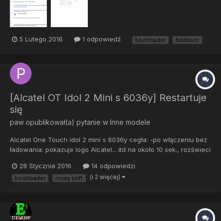
5 Lutego 2016
1 odpowiedź
bootloader
fastboot
[Alcatel OT Idol 2 Mini s 6036y] Restartuje
się
paw
opublikował(a) pytanie w
Inne modele
Alcatel One Touch idol 2 mini s 6036y cegła: -po włączeniu bez
ładowania: pokazuje logo Alcatel... itd na około 10 sek., rozświeci
się bardziej na ok. 1sek. i jest czarny (choć widać że
28 Stycznia 2016
14 odpowiedzi
podświetlany) ekran. Następnie mruga ekran, raz jaśniej, raz
(i 2 więcej)
bootloader
nowy soft
ciemniej i tak cały czas. Wibro na chwilę, gdy głoś...