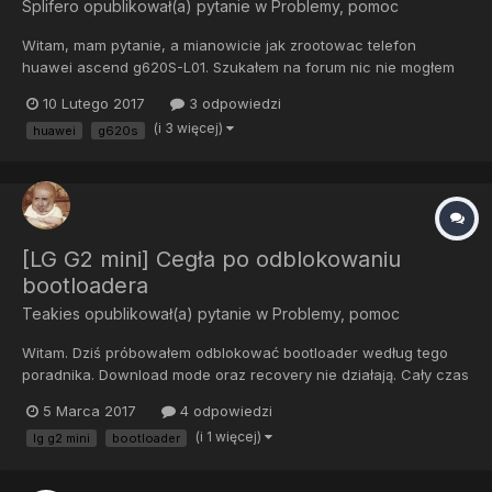
Splifero
opublikował(a) pytanie w
Problemy, pomoc
Witam, mam pytanie, a mianowicie jak zrootowac telefon
huawei ascend g620S-L01. Szukałem na forum nic nie mogłem
znaleźć, żadne one click rooty nie działają. Mam odblokowany
10 Lutego 2017
3 odpowiedzi
bootloader. Proszę o szybką odpowiedź
(i 3 więcej)
huawei
g620s
[LG G2 mini] Cegła po odblokowaniu
bootloadera
Teakies
opublikował(a) pytanie w
Problemy, pomoc
Witam. Dziś próbowałem odblokować bootloader według tego
poradnika. Download mode oraz recovery nie działają. Cały czas
jest czarny ekran, boot animacji nie ma. Gdy wyjmę baterię na
5 Marca 2017
4 odpowiedzi
podłączonym do ładowarki telefonie pokazuje się żółty trójkąt.
(i 1 więcej)
lg g2 mini
bootloader
Nic więcej nie da się zrobić. Rom Stock 5.0.2 z br...