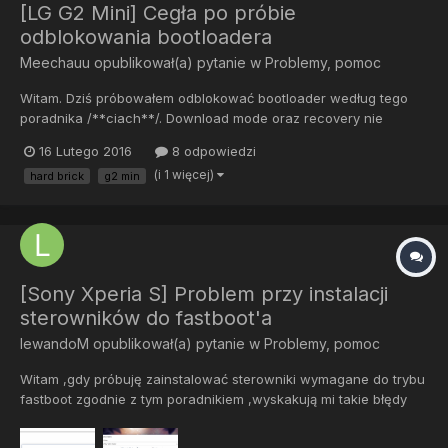
[LG G2 Mini] Cegła po próbie
odblokowania bootloadera
Meechauu
opublikował(a) pytanie w
Problemy, pomoc
Witam. Dziś próbowałem odblokować bootloader według tego
poradnika /**ciach**/. Download mode oraz recovery nie
działają. Cały czas jest czarny ekran, boot animacji nie ma. Gdy
16 Lutego 2016
8 odpowiedzi
wyjmę baterię na podłączonym do ładowarki telefonie pokazuje
(i 1 więcej)
hard brick
g2 min
się żółty trójkąt. Rom Stock 5.0.2.
[Sony Xperia S] Problem przy instalacji
sterowników do fastboot'a
lewandoM
opublikował(a) pytanie w
Problemy, pomoc
Witam ,gdy próbuję zainstalować sterowniki wymagane do trybu
fastboot zgodnie z tym poradnikiem ,wyskakują mi takie błędy
jak w załącznikach. Jakieś porady?