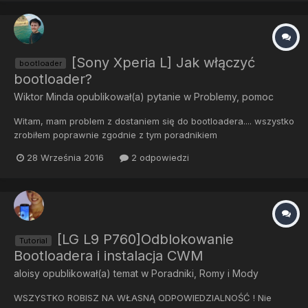
[Sony Xperia L] Jak włączyć
bootloader
bootloader?
Wiktor Minda
opublikował(a) pytanie w
Problemy, pomoc
Witam, mam problem z dostaniem się do bootloadera.... wszystko
zrobiłem poprawnie zgodnie z tym poradnikiem
https://forum.cyanmod.pl/topic/1431-xperia-l-odblokowanie-
28 Września 2016
2 odpowiedzi
bootloadera/ czego efektem była informacja Bootloader unlock
done. Następnie zgodnie z innymi informacjami znalezionymi
pod w/w...
[LG L9 P760]Odblokowanie
Tutorial
Bootloadera i instalacja CWM
aloisy
opublikował(a) temat w
Poradniki, Romy i Mody
WSZYSTKO ROBISZ NA WŁASNĄ ODPOWIEDZIALNOŚĆ ! Nie