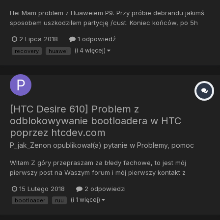
Hei Mam problem z Huaweiem P9. Przy próbie debrandu jakimś
sposobem uszkodziłem partycję /cust. Koniec końców, po 5h
żmudnych prób wgrania stocka jakąkolwiek metodą
2 Lipca 2018
1 odpowiedź
odpuszczam - nie mogę zablokować bootloadera, eRecovery
(i 4 więcej)
recovery
huawei
nie działa, to samo z trybem DLOAD. Nic nie...
[HTC Desire 610] Problem z
odblokowywanie bootloadera w HTC
poprzez htcdev.com
P_jak_Zenon
opublikował(a) pytanie w
Problemy, pomoc
Witam Z góry przepraszam za błedy fachowe, to jest mój
pierwszy post na Waszym forum i mój pierwszy kontakt z
problemem. Kilka dni temu mój telefon samoczynnie zaczął się
15 Lutego 2018
2 odpowiedzi
restartować. Trwało to do puki się nie ropzładował. Próbowałem
(i 1 więcej)
bootloader
ruu
przywrócic mu ustawienia fabryczne z menu bootloadera. N...