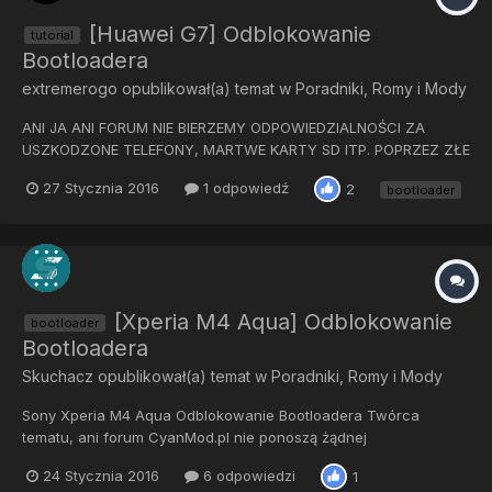
[Huawei G7] Odblokowanie
tutorial
Bootloadera
extremerogo
opublikował(a) temat w
Poradniki, Romy i Mody
ANI JA ANI FORUM NIE BIERZEMY ODPOWIEDZIALNOŚCI ZA
USZKODZONE TELEFONY, MARTWE KARTY SD ITP. POPRZEZ ZŁE
KORZYSTANIE Z PORADNIKA! WSZYSTKO ROBISZ NA WŁASNĄ
27 Stycznia 2016
1 odpowiedź
2
bootloader
ODPOWIEDZIALNOŚĆ! Odblokowanie bootloadera wiąże się z
utratą gwarancji na telefon, więc zastanów się 7 razy zanim to
zrobisz...
[Xperia M4 Aqua] Odblokowanie
bootloader
Bootloadera
Skuchacz
opublikował(a) temat w
Poradniki, Romy i Mody
Sony Xperia M4 Aqua Odblokowanie Bootloadera Twórca
tematu, ani forum CyanMod.pl nie ponoszą żądnej
odpowiedzialności! Wszystko robisz na własną
24 Stycznia 2016
6 odpowiedzi
1
odpowiedzialność! Odblokowanie bootloadera spowoduje utratę