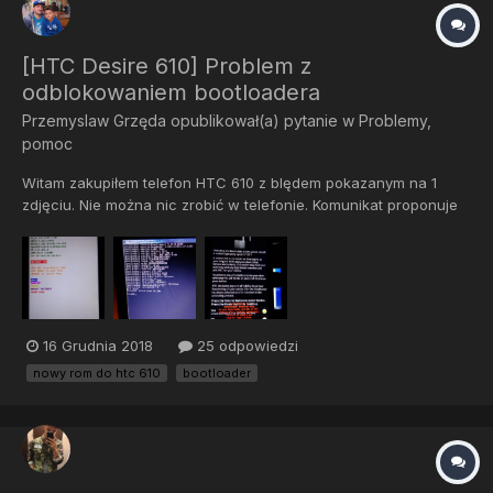
[HTC Desire 610] Problem z
odblokowaniem bootloadera
Przemyslaw Grzęda
opublikował(a) pytanie w
Problemy,
pomoc
Witam zakupiłem telefon HTC 610 z blędem pokazanym na 1
zdjęciu. Nie można nic zrobić w telefonie. Komunikat proponuje
wysłać raport do HTC. Jak klikam wyślij czy nie wysyłaj to
pojawia się spowrotem momentalnie. Gorąca prośbą do
forumowiczów, Jak mogę sobie z tym poradzić. Chyba
najlepszym...
16 Grudnia 2018
25 odpowiedzi
nowy rom do htc 610
bootloader