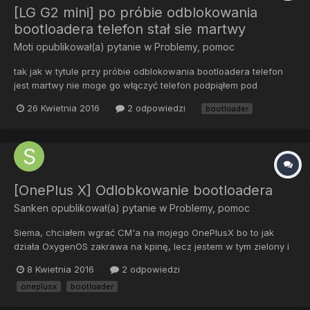
[LG G2 mini] po próbie odblokowania
bootloadera telefon stał sie martwy
Moti
opublikował(a) pytanie w
Problemy, pomoc
tak jak w tytule przy próbie odblokowania bootloadera telefon
jest martwy nie moge go włączyć telefon podpiąłem pod
komputer na kablu i tylko sie ładuje a jak próbuje włączyć to
26 Kwietnia 2016
2 odpowiedzi
bootloader
telefon z powrotem staje sie martwy i musze dłuższą chwile
znowu wyjmować materie wkładać by załączyło po czym
pokazuje si...
[OnePlus X] Odlobkowanie bootloadera
Sanken
opublikował(a) pytanie w
Problemy, pomoc
Siema, chciałem wgrać CM'a na mojego OnePlusX bo to jak
działa OxygenOS zakrawa na kpinę, lecz jestem w tym zielony i
kiedy przeczytałem te wszystkie terminy to złapałem się za
8 Kwietnia 2016
2 odpowiedzi
głowę. Z tego co zrozumiałem na samym początku muszę
oneplusx
bootloader
zrootować telefon, ale najpierw muszę odblokować bootloader.
Więc kier...