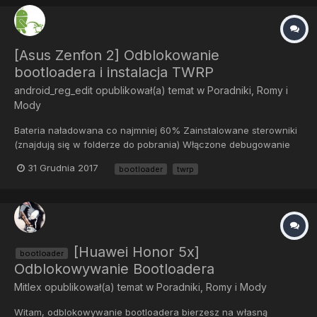
[Asus Zenfon 2] Odblokowanie
bootloadera i instalacja TWRP
android_reg_edit
opublikował(a) temat w
Poradniki, Romy i
Mody
Bateria naładowana co najmniej 60% Zainstalowane sterowniki
(znajdują się w folderze do pobrania) Włączone debugowanie
USB Działa na: MM-WW-4.21.40.352 Z00A Z00AD i ostatniej
31 Grudnia 2017
bootloader
twrp
wersji MM-WW-4.21.40.327 Z00A Z00AD MM-WW-4.21.40.223
Z00A Z00AD...
[Huawei Honor 5x]
bootloader
Odblokowywanie Bootloadera
Mitlex
opublikował(a) temat w
Poradniki, Romy i Mody
Witam, odblokowywanie bootloadera bierzesz na własną