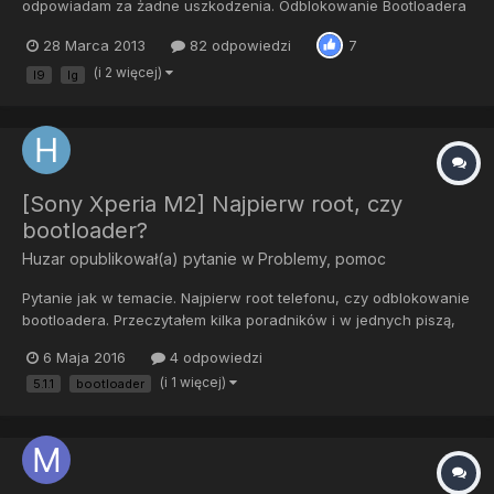
odpowiadam za żadne uszkodzenia. Odblokowanie Bootloadera
= UTRATA GWARANCJI Po ostatniej aktualizacji do JellyBean od
28 Marca 2013
82 odpowiedzi
7
LG jest możliwość odblokowania bootloadera ! Ważne ! Po
instalacji oficjalnej aktualizacji JB, upewnij się, że masz kartę
(i 2 więcej)
l9
lg
SIM w t...
[Sony Xperia M2] Najpierw root, czy
bootloader?
Huzar
opublikował(a) pytanie w
Problemy, pomoc
Pytanie jak w temacie. Najpierw root telefonu, czy odblokowanie
bootloadera. Przeczytałem kilka poradników i w jednych piszą,
że najpierw root a w drugich, że bootloader. W ubu straszą, że
6 Maja 2016
4 odpowiedzi
odwrotna kolejność grozi uwaleniem telefonu. Przy okazji. Mogę
(i 1 więcej)
5.1.1
bootloader
prosić o linka do działających opisów?