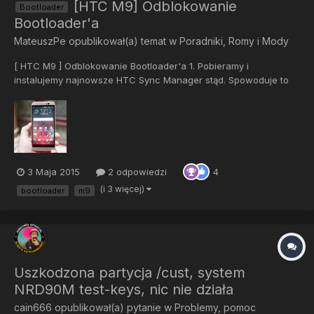
[HTC M9] Odblokowanie
Bootloader
Bootloader'a
MateuszPe
opublikował(a) temat w
Poradniki, Romy i Mody
[ HTC M9 ] Odblokowanie Bootloader'a 1. Pobieramy i
instalujemy najnowsze HTC Sync Manager stąd. Spowoduje to
zainstalowanie najnowszych sterowników. 2. Pobierz i zainstaluj
ADB i ' Fastboot ' z tego linku. Zwróć uwagę gdzie to instalujesz
bo folder z plikami będzie nam potrzebny. 3. Zarejestruj...
3 Maja 2015
2 odpowiedzi
4
(i 3 więcej)
bootloader
m9
Uszkodzona partycja /cust, system
NRD90M test-keys, nic nie działa
cain666
opublikował(a) pytanie w
Problemy, pomoc