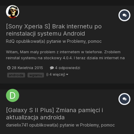
[Sony Xperia S] Brak internetu po
reinstalacji systemu Android
RdQ
opublikował(a) pytanie w
Problemy, pomoc
Witam, Mam maly problem z internetem w telefonie. Zrobilem
reinstal systemu na stockowy 4.0.4. I teraz dziala mi internet na
,,50 procent''. A mianowicie dziala mi facebook, google i
28 Kwietnia 2015
4 odpowiedzi
youtube. Gdy chce wejsc na obojetna strone pisze ze nie
(i 4 więcej)
androida
wgraniu
odnaleziono strony. Aplikacje np. Moj orange, sklep play, gg...
[Galaxy S II Plus] Zmiana pamięci i
aktualizacja androida
danielix741
opublikował(a) pytanie w
Problemy, pomoc