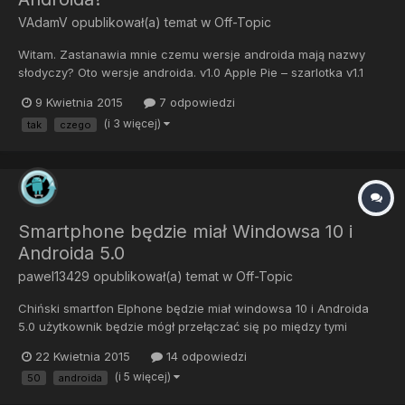
VAdamV
opublikował(a) temat w
Off-Topic
Witam. Zastanawia mnie czemu wersje androida mają nazwy
słodyczy? Oto wersje androida. v1.0 Apple Pie – szarlotka v1.1
Banana Bread – chleb bananowy v1.5 Cupcake – babeczka v1.6
9 Kwietnia 2015
7 odpowiedzi
Donut – pączek v2.0 Eclair – eklerka v2.2- 2.2.3 Froyo (ang.
(i 3 więcej)
tak
czego
frozen yogurt) – mrożony jogurt v2.3 – 2.3.7 Gingerbread...
Smartphone będzie miał Windowsa 10 i
Androida 5.0
pawel13429
opublikował(a) temat w
Off-Topic
Chiński smartfon Elphone będzie miał windowsa 10 i Androida
5.0 użytkownik będzie mógł przełączać się po między tymi
platformami . Zostanie on wyposażony w : - 5.5 calowy ekran o
22 Kwietnia 2015
14 odpowiedzi
rozdzielczości 2560x1440 pikseli. - 4rdzeniowy układ intela. -
(i 5 więcej)
50
androida
4gb pamięci ram - 32gb pamięci wewnętrznej - 20,7Mpx apara...