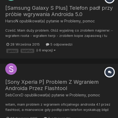
[Samsung Galaxy S Plus] Telefon padł przy
próbie wgrywania Androida 5.0
HarsoN
opublikował(a) pytanie w
Problemy, pomoc
Cześć. Mam duży problem. Otóż wyjaśnię co zrobiłem najpierw: -
wgrałem roota - wgrałem twrp - zrobiłem kopie zapasową i tu
się zaczynają schodki, gdy przywróciłem kopie zapasową
28 Września 2015
5 odpowiedzi
zrobioną przez TWRP telefon stoi na logo samsung galaxy S
(i 6 więcej)
galaxy
telefon
plus, natomiast modol twrp recovery dziala normalnie -po zrobi...
[Sony Xperia P] Problem Z Wgraniem
Androida Przez Flashtool
SebCorxD
opublikował(a) pytanie w
Problemy, pomoc
witam, mam problem z wgraniem oficjalnego androida 4.1 przez
flashtool, a mianowicie gdy podłączam telefon wyskakuję błąd
processing of loader.sin finished with errors, próbowałem