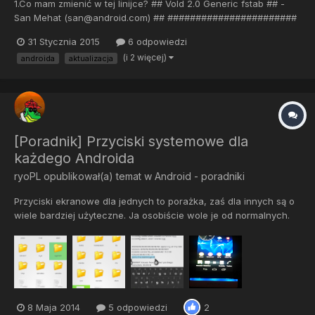
1.Co mam zmienić w tej linijce? ## Vold 2.0 Generic fstab ## -
San Mehat (san@android.com) ## #######################
## Regular device mount ## ## Format: dev_mount <label>
31 Stycznia 2015
6 odpowiedzi
<mount_point> <part> <sysfs_path1...> ## label - Label for the
(i 2 więcej)
androida
aktualizacja
volume ## mount_point - Where the volume will be mounted ##
pa...
[Poradnik] Przyciski systemowe dla
każdego Androida
ryoPL
opublikował(a) temat w
Android - poradniki
Przyciski ekranowe dla jednych to porażka, zaś dla innych są o
wiele bardziej użyteczne. Ja osobiście wole je od normalnych.
Wymagany ROOT Jak je włączyć? 1.Wchodzimy w /system.
2.Otwieramy bulit.prop. 3.Dodajemy nową linijke i wpisujemy w
niej "qemu.hw.mainkeys=0" 4.Zapisujemy i reboot. Ot...
8 Maja 2014
5 odpowiedzi
2