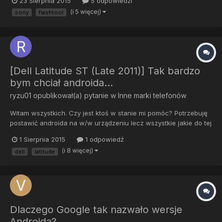
23 Sierpnia 2015
5 odpowiedzi
również innych wersji androida ale dalej ten sam błąd
(i 5 więcej)
sony
flashtool
wyskakuję, smartfon pracuję na androidzie 2.3.7, dodam taką
ciekaw...
[Dell Latitude ST (Late 2011)] Tak bardzo
bym chciał androida...
ryzu01
opublikował(a) pytanie w
Inne marki telefonów
Witam wszystkich. Czy jest ktoś w stanie mi pomóc? Potrzebuję
postawić androida na w/w urządzeniu lecz wszystkie jakie do tej
pory przetestowałem (tzn te oficjalne wersje androida) nie
1 Sierpnia 2015
1 odpowiedź
wykrywają ekranu dotykowego, wifi ani dźwięku. Właśiwie to nie
(i 8 więcej)
dell
latitude
wiem czy cokolwiek wykrywają :/ Czy ktoś ogarnięty...
Dlaczego Google tak nazwało wersje
Androida?