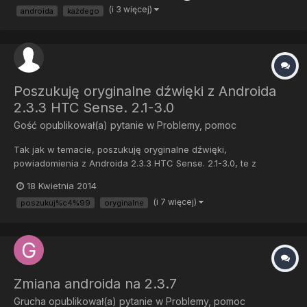
(i 3 więcej)
androida
każdego
Poszukuję oryginalne dźwięki z Androida
2.3.3 HTC Sense. 2.1-3.0
Gość opublikował(a) pytanie w
Problemy, pomoc
Tak jak w temacie, poszukuję oryginalne dźwięki,
powiadomienia z Androida 2.3.3 HTC Sense. 2.1-3.0, te z
zmodyfikowanego ROMU CM 11 mi nie odpowiadają, i brakuje mi
18 Kwietnia 2014
bardzo starych, Pamiętam, że na liście był jeden o nazwie
(i 7 więcej)
poszukuj%c4%99
oryginalne
"Color" To pomoże określić dokładniej o jaki typ mi chodzi
Pozdrawiam i z...
Zmiana androida na 2.3.7
Grucha
opublikował(a) pytanie w
Problemy, pomoc