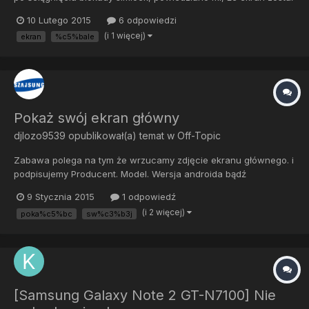
wymieniony na nowy i źle go założyli. Lewa strona ekranu jest
10 Lutego 2015
6 odpowiedzi
luźna i pod wpływem dociskania troszkę się rusza. Koleś,
(i 1 więcej)
ekran
%c5%bale
powiedział mi, że tego nie da się naprawić i żeby nie...
Pokaż swój ekran główny
djlozo9539
opublikował(a) temat w
Off-Topic
Zabawa polega na tym że wrzucamy zdjęcie ekranu głównego. i
podpisujemy Producent. Model. Wersja androida bądź
Cyanogena. Życzę miłej zabawy. To ja zacznę. Producent:
9 Stycznia 2015
1 odpowiedź
Samsung Model: GT-I8160 Soft: CM 12-20150110-UNOFFICJAL
(i 2 więcej)
poka%c5%bc
sw%c3%b3j
(ANDROID 5.0.2)
[Samsung Galaxy Note 2 GT-N7100] Nie