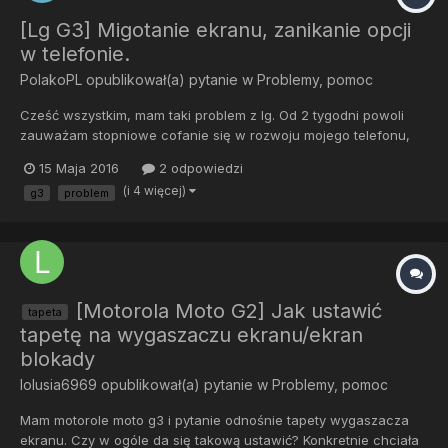
[Lg G3] Migotanie ekranu, zanikanie opcji
w telefonie.
PolakoPL
opublikował(a) pytanie w
Problemy, pomoc
Cześć wszystkim, mam taki problem z lg. Od 2 tygodni powoli
zauważam stopniowe cofanie się w rozwoju mojego telefonu,
opisze problem od początku- Pierwsze oznaki pojawiły się gdy
15 Maja 2016
2 odpowiedzi
ekran po dłuższym obsługiwaniu zaczął migotać, oczywiście
(i 4 więcej)
g3
problem
ekran był bierny na jakikolwiek dotyk jedynym rozwiązanie było...
[Motorola Moto G2] Jak ustawić
tapeta
tapetę na wygaszaczu ekranu/ekran
blokady
lolusia6969
opublikował(a) pytanie w
Problemy, pomoc
Mam motorole moto g3 i pytanie odnośnie tapety wygaszacza
ekranu. Czy w ogóle da się takową ustawić? Konkretnie chciała