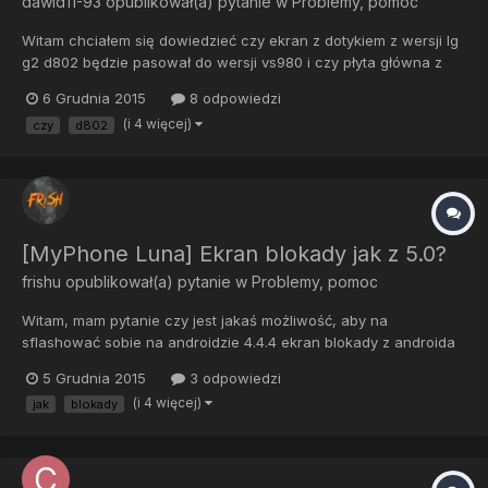
dawid11-93
opublikował(a) pytanie w
Problemy, pomoc
Witam chciałem się dowiedzieć czy ekran z dotykiem z wersji lg
g2 d802 będzie pasował do wersji vs980 i czy płyta główna z
wersji d802 będzie również pasowała do vs980 ? ponieważ
6 Grudnia 2015
8 odpowiedzi
mam VS980 wersja verizon 32 gb z pogmatwanym
(i 4 więcej)
czy
d802
oprogramowaniem i zastanawiam sie czy moge kupić
uszkodzonego d802 z rozbity...
[MyPhone Luna] Ekran blokady jak z 5.0?
frishu
opublikował(a) pytanie w
Problemy, pomoc
Witam, mam pytanie czy jest jakaś możliwość, aby na
sflashować sobie na androidzie 4.4.4 ekran blokady z androida
5.0? Chodzi mi o to, aby z takiego zmienić na taki Aby zmienić
5 Grudnia 2015
3 odpowiedzi
ekran użyłem sobie aplikacji z Play Store, która zużywa trochę
(i 4 więcej)
jak
blokady
ramu i nie grzeszy wydajnością, co kilka odblokowań...