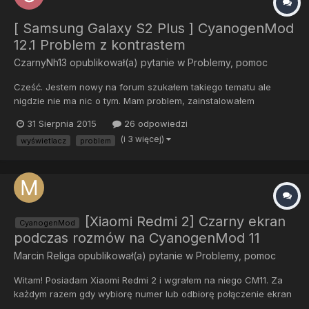
[ Samsung Galaxy S2 Plus ] CyanogenMod
12.1 Problem z kontrastem
CzarnyNh13
opublikował(a) pytanie w
Problemy, pomoc
Cześć. Jestem nowy na forum szukałem takiego tematu ale
nigdzie nie ma nic o tym. Mam problem, zainstalowałem
cyanogenmod 12.1 i wszystko działa pięknie tylko denerwuje
31 Sierpnia 2015
26 odpowiedzi
mnie, hm nie wiem jak to nazwać jakby automatyczny kontrast
(i 3 więcej)
wyświetlacz
problem
wyświetlacza. do 1/4 jasności ekranu jest wszystko ok a
powyżej nagle s...
[Xiaomi Redmi 2] Czarny ekran
CyanogenMod
podczas rozmów na CyanogenMod 11
Marcin Religa
opublikował(a) pytanie w
Problemy, pomoc
Witam! Posiadam Xiaomi Redmi 2 i wgrałem na niego CM11. Za
każdym razem gdy wybiorę numer lub odbiorę połączenie ekran
robi się czarny i nic nie można zrobić. Nie działają przyciski