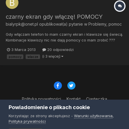
czarny ekran gdy włączę! POMOCY
bialyrpk@onet.pl
opublikował(a) pytanie w
Problemy, pomoc
Gdy włączam telefon to mam czarny ekran i klawisze się świecą.
Kombinacje klawiszy nic nie dają pomocy co mam zrobić ???
prosił bym o pomoc krok po kroku . Proszę o pomoc
3 Marca 2013
20 odpowiedzi
(i 3 więcej)
pomocy
wlacze
Polityka prywatności
Kontakt
Ciasteczka
© Copyright 2023
Powiadomienie o plikach cookie
Powered by Invision Community
Korzystając ze strony akceptujesz -
Warunki użytkowania
,
Polityka prywatności