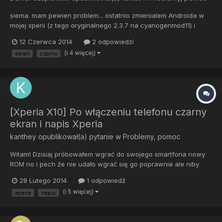
siema. mam pewien problem... ostatnio zmienialem Androida w
mojej xperii (z tego oryginalnego 2.3.7 na cyanogenmod11) i
wszytsko bylo cacy do czasu gdy przy rozmowie przez telefon
12 Czerwca 2014
2 odpowiedzi
nagle sie wylaczyl... teraz gdy go wlaczam to dziala tylko ekran
(i 4 więcej)
ekran
czarny
wpisana pinu do karty... pozniej ekran robi sie czarny....
[Xperia X10] Po włączeniu telefonu czarny
ekran i napis Xperia
kanthey
opublikował(a) pytanie w
Problemy, pomoc
Witam! Dzisiaj próbowałem wgrać do swojego smartfona nowy
ROM no i pech że nie udało wgrać się go poprawnie ale niby
pokazało że nowy ROM zainstalowany. Po tej instalacji
28 Lutego 2014
1 odpowiedź
włączyłem telefon z przekonaniem że wszystko zadziała
(i 5 więcej)
xperia
napis
poprawnie i po napisie "Sony Ericsson" pokazuje się napis
"Xperia" na czarn...