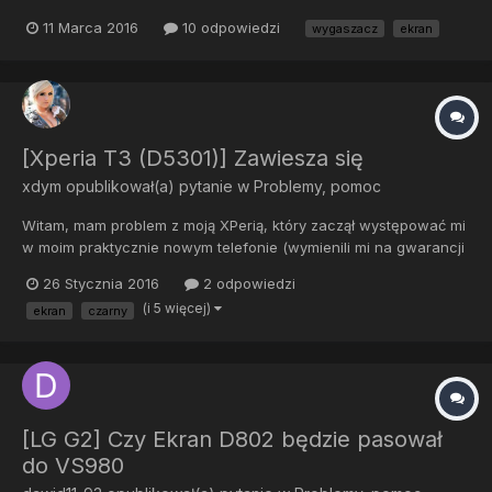
bym, aby tapeta na pulpicie różniła się od tej na wygaszaczu... 2
11 Marca 2016
10 odpowiedzi
wygaszacz
ekran
dni grzebania w moto i poległam Pomożecie?
[Xperia T3 (D5301)] Zawiesza się
xdym
opublikował(a) pytanie w
Problemy, pomoc
Witam, mam problem z moją XPerią, który zaczął występować mi
w moim praktycznie nowym telefonie (wymienili mi na gwarancji
na ten sam model), a mianowicie system był całkowicie czysty,
26 Stycznia 2016
2 odpowiedzi
uznałem, że zrootuje telefonik, przyda się Boot Manager, itp. Do
(i 5 więcej)
ekran
czarny
roota użyłem programu iRoot, który bezproblemowo g...
[LG G2] Czy Ekran D802 będzie pasował
do VS980