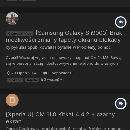
odblokowywania i...
[Samsung Galaxy S i9000] Brak
CyanogenMod
możliwości zmiany tapety ekranu blokady
kylpykulaa
opublikował(a) pytanie w
Problemy, pomoc
Cześć! Wczoraj wgrałam najnowszy snapshot CM 11, M8. Bawiąc
się w personalizację i dostosowywanie telefonu do własnych
potrzeb i upodobań, nie znalazłam nigdzie opcji, która
29 Lipca 2014
3 odpowiedzi
umożliwiałaby zmianę tapety ekranu blokady. Z tego co
(i 3 więcej)
blokada
tapeta
pamiętam, w CM 10.2 i 10.1.2, ta opcja znajdywała się w
ustawieniach w...
[Xperia U] CM 11.0 Kitkat 4.4.2 + czarny
ekran
Daniel Czajkowski
opublikował(a) temat w
Problemy, pomoc