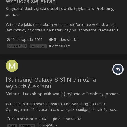
wzbudza się ekran
Krzysztof Jastrzębski
opublikował(a) pytanie w
Problemy,
pomoc
Witam Co jakiś czas ekran w moim telefonie nie wzbudza się.
Bez różnicy czy działa na baterii czy na ładowarce. Niezależnie
od tego co robiłem wcześniej. Gdy np przychodzi SMS to
19 Listopada 2014
5 odpowiedzi
zaczyna mrugać lampka powiadomień, gdy ktoś dzwoni nic się
(i 7 więcej)
si%c4%99
wzbudza
nie dzieje. Jak próbuje go włączyć to ekran nie chce się wzbud...
[Samsung Galaxy S 3] Nie można
wybudzić ekranu
Mateusz Łuczak
opublikował(a) pytanie w
Problemy, pomoc
Witajcie, zainstalowałem ostatnio na Samsung S3 I9300
Cyanogenmod 11 i zasadniczo wszystko śmiga jak należy poza
jedną dosyć irytującą niedogodnością. Mianowicie czasem nie
7 Października 2014
2 odpowiedzi
można wybudzić ekranu - po przyciśnięciu przycisku Home lub
(i 1 więcej)
błąd
problem
power telefon niby się wybudza gdyż słuchać dźwięk