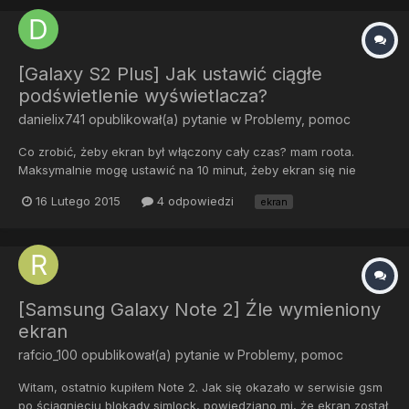
[Galaxy S2 Plus] Jak ustawić ciągłe
podświetlenie wyświetlacza?
danielix741
opublikował(a) pytanie w
Problemy, pomoc
Co zrobić, żeby ekran był włączony cały czas? mam roota.
Maksymalnie mogę ustawić na 10 minut, żeby ekran się nie
wyłączał. Jest jakaś apka czy coś, żeby ustawić, żeby był cały
16 Lutego 2015
4 odpowiedzi
ekran
czas włączony dopóki nie zablokuje telefonu?
[Samsung Galaxy Note 2] Źle wymieniony
ekran
rafcio_100
opublikował(a) pytanie w
Problemy, pomoc
Witam, ostatnio kupiłem Note 2. Jak się okazało w serwisie gsm
po ściągnięciu blokady simlock, powiedziano mi, że ekran został