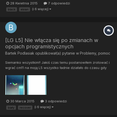
28 Kwietnia 2015
7 odpowiedzi
głośności, przycisk zasilania, a także przyciski systemowe. Nie
(i 6 więcej)
black
ekran
mogę więc nawet rozłączyć się. Wszystko wraca do normy...
[LG L5] Nie włącza się po zmianach w
opcjach programistycznych
Bartek Podlasiak
opublikował(a) pytanie w
Problemy, pomoc
Siemanko wszystkim!! Jakiś czas temu postanowiłem zrotować i
wgrać cm11 na moją L5 wszystko ładnie działało do czasu gdy
coś przestawiłem w opcjach dla programisty i telefon zaczął się
ponownie uruchamiać i tak w nie skończoność. Gdy próbuje
wejść w tryb recover pojawia się biały ekran,na którym p...
30 Marca 2015
3 odpowiedzi
(i 6 więcej)
biały
recover