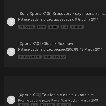
[Sony Xperia X10i] Xrecovery - czy można zai
Pytanie zadane przez
gaczagacza
,
9 Grudnia 2014
wgrywanie
romu
xperia
x10i
problem
[Xperia X10] -Głosnik Rozmów
Pytanie zadane przez
peugeot206.88
,
18 Marca 2014
g%c5%82osnik
rozm%c3%b3w
[Xperia X10] Telefon nie działa z kartą sim
Pytanie zadane przez
Paweł Wasilczyk
,
4 Marca 2015
xperia
x10
nie dziala
karta sim