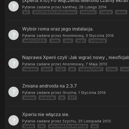
[Xperia X10] Po włączeniu telefonu czarny ekran 
Pytanie zadane przez
kanthey
,
28 Lutego 2014
po
w%c5%82%c4%85czeniu
telefonu
czarny
ekran
Wybór roma oraz jego instalacja.
Pytanie zadane przez
Anonimowy
,
3 Stycznia 2014
wyb%c3%b3r
roma
oraz
jego
instalacja
Naprawa Xperii czyli :Jak wgrać nowy , nieoficjal
Pytanie zadane przez
Anonimowy
,
7 Maja 2013
naprawa
xperii
czyli
jak
wgra%c4%87
nowy
nieo
Zmiana androida na 2.3.7
Pytanie zadane przez
Grucha
,
1 Stycznia 2014
zmiana
androida
na
237
Xperia nie włącza sie.
Pytanie zadane przez
Szychu
,
25 Listopada 2013
xperia
nie
w%c5%82%c4%85cza
sie