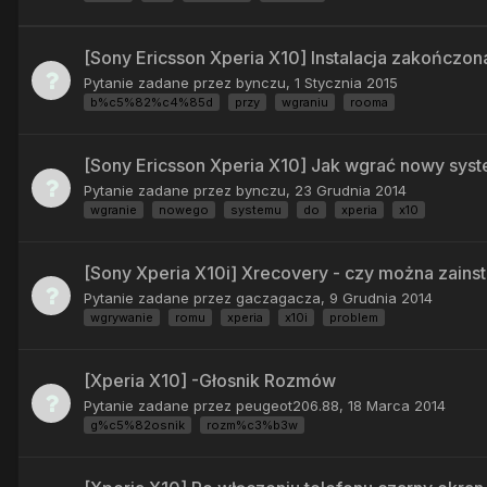
[Sony Ericsson Xperia X10] Instalacja zakończ
Pytanie zadane przez
bynczu
,
1 Stycznia 2015
b%c5%82%c4%85d
przy
wgraniu
rooma
[Sony Ericsson Xperia X10] Jak wgrać nowy syst
Pytanie zadane przez
bynczu
,
23 Grudnia 2014
wgranie
nowego
systemu
do
xperia
x10
[Sony Xperia X10i] Xrecovery - czy można zai
Pytanie zadane przez
gaczagacza
,
9 Grudnia 2014
wgrywanie
romu
xperia
x10i
problem
[Xperia X10] -Głosnik Rozmów
Pytanie zadane przez
peugeot206.88
,
18 Marca 2014
g%c5%82osnik
rozm%c3%b3w