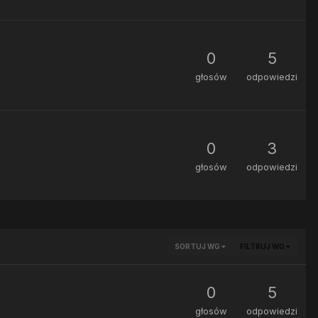
0
5
głosów
odpowiedzi
0
3
głosów
odpowiedzi
SORTUJ WG
FILTRUJ WG
0
5
głosów
odpowiedzi