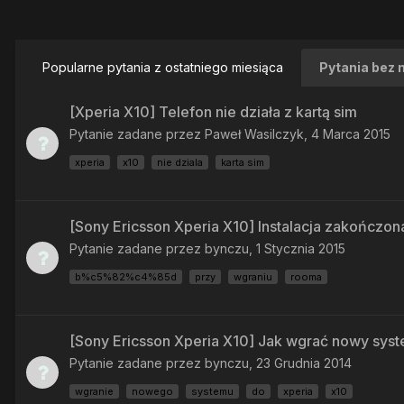
Popularne pytania z ostatniego miesiąca
Pytania bez 
[Xperia X10] Telefon nie działa z kartą sim
Pytanie zadane przez
Paweł Wasilczyk
,
4 Marca 2015
xperia
x10
nie dziala
karta sim
[Sony Ericsson Xperia X10] Instalacja zakończ
Pytanie zadane przez
bynczu
,
1 Stycznia 2015
b%c5%82%c4%85d
przy
wgraniu
rooma
[Sony Ericsson Xperia X10] Jak wgrać nowy syst
Pytanie zadane przez
bynczu
,
23 Grudnia 2014
wgranie
nowego
systemu
do
xperia
x10