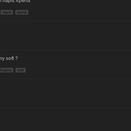
i napis Xperia
napis
xperia
ny soft ?
ficjalny
soft