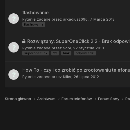
flashowanie
Pytanie zadane przez
arkadiusz096
,
7 Marca 2013
flashowanie
Rozwiązany: SuperOneClick 2.2 - Brak odpowi
Pytanie zadane przez
Sobi
,
22 Stycznia 2013
superoneclick
22
brak
odpowiedzi
How To - czyli co zrobić po zrootowaniu telefon
Pytanie zadane przez
Killer
,
26 Lipca 2012
Strona główna
Archiwum
Forum telefonów
Forum Sony
Po