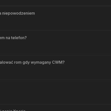
ona niepowodzeniem
em na telefon?
nstalować rom gdy wymagany CWM?