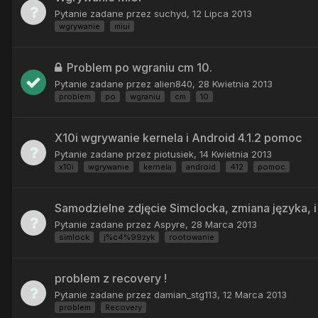
Pytanie zadane przez
suchyd
,
12 Lipca 2013
wgrywanie
miui
Problem po wgraniu cm 10.
Pytanie zadane przez
alien840
,
28 Kwietnia 2013
problem
po
wgraniu
cm
10
X10i wgrywanie kernela i Android 4.1.2 pomoc
Pytanie zadane przez
piotusiek
,
14 Kwietnia 2013
x10i
wgrywanie
kernela
android
412
pomoc
Samodzielne zdjęcie Simclocka, zmiana języka, 
Pytanie zadane przez
Aspyre
,
28 Marca 2013
simlock
j%c4%99zyk
rootowanie
problem z recovery !
Pytanie zadane przez
damian_stg113
,
12 Marca 2013
problem
Recovery