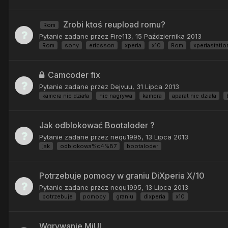
Zrobi ktoś reupload romu?
Rom
Pytanie zadane przez
Fire113
,
15 Października 2013
Rom
sony
ericsson
xperia
x10
Rom
xperiastatio
Camcoder fix
Pytanie zadane przez
Dejvuu
,
31 Lipca 2013
kamera nie działa
nie nagrywa
kamera
aparat nie działa
Jak odblokować Bootaloder ?
Pytanie zadane przez
nequ1995
,
13 Lipca 2013
jak
odblokowa%c4%87
bootaloder
Potrzebuje pomocy w graniu DiXperia X/10
Pytanie zadane przez
nequ1995
,
13 Lipca 2013
potrzebuje
pomocy
graniu
dixperia
x10
Wgrywanie MiUI