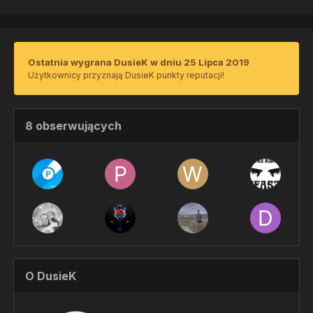
Ostatnia wygrana DusieK w dniu 25 Lipca 2019
Użytkownicy przyznają DusieK punkty reputacji!
8 obserwujących
O DusieK