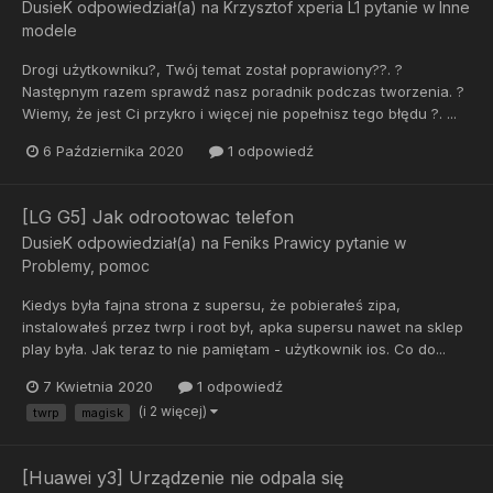
DusieK
odpowiedział(a) na
Krzysztof xperia L1
pytanie w
Inne
modele
Drogi użytkowniku?, Twój temat został poprawiony??. ?
Następnym razem sprawdź nasz poradnik podczas tworzenia. ?
Wiemy, że jest Ci przykro i więcej nie popełnisz tego błędu ?. ...
6 Października 2020
1 odpowiedź
[LG G5] Jak odrootowac telefon
DusieK
odpowiedział(a) na
Feniks Prawicy
pytanie w
Problemy, pomoc
Kiedys była fajna strona z supersu, że pobierałeś zipa,
instalowałeś przez twrp i root był, apka supersu nawet na sklep
play była. Jak teraz to nie pamiętam - użytkownik ios. Co do...
7 Kwietnia 2020
1 odpowiedź
(i 2 więcej)
twrp
magisk
[Huawei y3] Urządzenie nie odpala się