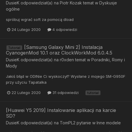
DusieK
odpowiedział(a) na
Piotr Kozak
temat w
Dyskusje
ogólne
spróbuj wgrać soft za pomocą dload
24 Lutego 2020
4 odpowiedzi
[Samsung Galaxy Mini 2] Instalacja
Tutorial
CyanogenMod 10.1 oraz ClockWorkMod 6.0.4.5
DusieK
odpowiedział(a) na
r0xden
temat w
Poradniki, Romy i
Mody
Jakiś błąd w ODINie Ci wyskoczył? Wysłane z mojego SM-G950F
przy użyciu Tapatalka
22 Lutego 2020
31 odpowiedzi
tutorial
[Huawei Y5 2019] Instalowanie aplikacji na karcie
SD?
DusieK
odpowiedział(a) na
TomPL2
pytanie w
Inne modele