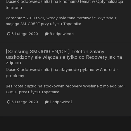
DusieK
odpowiedział(a) na
kinomam0
temat w
Optymalizacja
telefonu
Poradnik z 2013 roku, wtedy była taka możliwość. Wysłane z
mojego SM-G950F przy użyciu Tapatalka
6 Lutego 2020
8 odpowiedzi
[Samsung SM-J610 FN/DS ] Telefon zalany
uszkodzony ale włącza sie tylko do Recovery jak na
zdjeciu
DusieK
odpowiedział(a) na
afaymode
pytanie w
Android -
problemy
Bez roota ciężko na stockowym recovery Wysłane z mojego SM-
G950F przy użyciu Tapatalka
6 Lutego 2020
1 odpowiedź