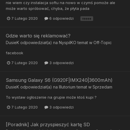
nie wiem czy instalacja softu na nowo w czymś pomoże ale
może warto spróbować, chyba, że płyta pada
7 Lutego 2020
6 odpowiedzi
reeee
Gdzie warto się reklamować?
DusieK
odpowiedział(a) na
NyspilKO
temat w
Off-Topic
facebook
7 Lutego 2020
3 odpowiedzi
Samsung Galaxy S6 (G920F|IMX240|3600mAh)
DusieK
odpowiedział(a) na
Illutorium
temat w
Sprzedam
To wystaw ogłoszenie na grupie może ktoś kupi ?
7 Lutego 2020
3 odpowiedzi
[Poradnik] Jak przyspieszyć kartę SD