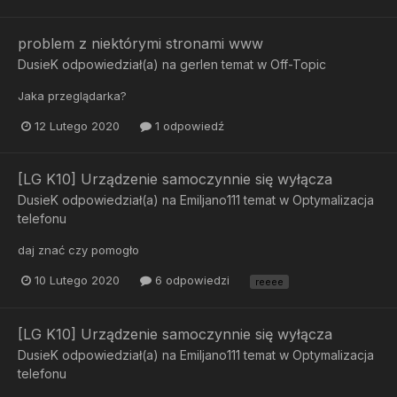
problem z niektórymi stronami www
DusieK
odpowiedział(a) na
gerlen
temat w
Off-Topic
Jaka przeglądarka?
12 Lutego 2020
1 odpowiedź
[LG K10] Urządzenie samoczynnie się wyłącza
DusieK
odpowiedział(a) na
Emiljano111
temat w
Optymalizacja
telefonu
daj znać czy pomogło
10 Lutego 2020
6 odpowiedzi
reeee
[LG K10] Urządzenie samoczynnie się wyłącza
DusieK
odpowiedział(a) na
Emiljano111
temat w
Optymalizacja
telefonu