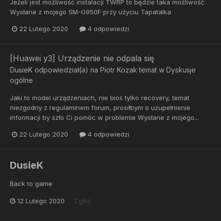
Jeżeli jest możliwość instalacji TWRP to będzie taka możliwość
Wysłane z mojego SM-G950F przy użyciu Tapatalka
22 Lutego 2020
4 odpowiedzi
[Huawei y3] Urządzenie nie odpala się
DusieK
odpowiedział(a) na
Piotr Kozak
temat w
Dyskusje
ogólne
Jaki to model urządzeniach, nie bios tylko recovery, temat
niezgodny z regulaminem forum, prosiłbym o uzupełnienie
informacji by szło Ci pomóc w problemie Wysłane z mojego...
22 Lutego 2020
4 odpowiedzi
DusieK
Back to game
12 Lutego 2020
Zgłoś