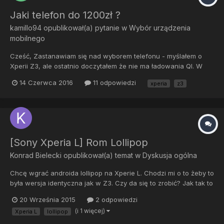
Jaki telefon do 1200zł ?
kamillo94
opublikował(a) pytanie w
Wybór urządzenia
mobilnego
Cześć, Zastanawiam się nad wyborem telefonu - myślałem o
Xperii Z3, ale ostatnio doczytałem że nie ma ładowania QI. W
związku z tym proszę o radę, co wybrać ? Wymogi: NFC, QI,
14 Czerwca 2016
11 odpowiedzi
xperia
z3
ekran max 5,7", 3GB RAM, dobry aparat, karta pamięci oraz
oczywiście możliwość instalacji CM (może być CM12 z pers...
[Sony Xperia L] Rom Lollipop
Konrad Bielecki
opublikował(a) temat w
Dyskusja ogólna
Chcę wgrać androida lollipop na Xperie L. Chodzi mi o to żeby to
była wersja identyczna jak w Z3. Czy da się to zrobić? Jak tak to
w jaki sposób?
20 Września 2015
2 odpowiedzi
(i 1 więcej)
Xperia L
lollipop