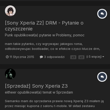
[Sony Xperia Z2] DRM - Pytanie o
czyszczenie
Punk
opublikował(a) pytanie w
Problemy, pomoc
mam takie pytanko, czy wgrywajac jakiegos roma,
odlbokowywujac bootloader, co w efekcie czysci klucze drm,
wgrywajac np cm11 badz cm12, istnieje mozliwosc, przywrocenia
11 Stycznia 2015
3 odpowiedzi
(i 5 więcej)
z3
z2
ich, na cm'ie ? wtedy czysto teoretycznie aparat działałby jak na
stock'u
[Sprzedaż] Sony Xperia Z3
eitheer
opublikował(a) temat w
Sprzedam
Siemanko mam do sprzedania prawie nową Xperię Z3 miałem ją
przez miesiąc kupiona z salonu t-mobile. W skład zestawu