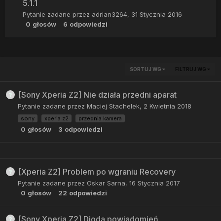
5.1.1
Pytanie zadane przez
adrian3264
,
31 Stycznia 2016
0
głosów
6
odpowiedzi
SORTUJ WG
FILTRUJ WG
[Sony Xperia Z2] Nie działa przedni aparat
Pytanie zadane przez
Maciej Stachelek
,
2 Kwietnia 2018
sony
xperia z2
przednia kamera
0
głosów
3
odpowiedzi
[Xperia Z2] Problem po wgraniu Recovery
Pytanie zadane przez
Oskar Sarna
,
16 Stycznia 2017
0
głosów
22
odpowiedzi
[Sony Xperia Z2] Dioda powiadomień