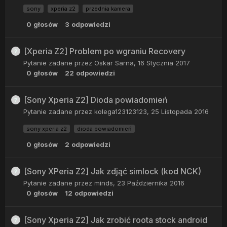
sony
xperia z2
przednia kamera
0
głosów
3
odpowiedzi
[Xperia Z2] Problem po wgraniu Recovery
Pytanie zadane przez
Oskar Sarna
,
16 Stycznia 2017
0
głosów
22
odpowiedzi
[Sony Xperia Z2] Dioda powiadomień
Pytanie zadane przez
kolega123123123
,
25 Listopada 2016
sony xperia z2
dioda powiadomień
0
głosów
2
odpowiedzi
[Sony XPeria Z2] Jak zdjąć simlock (kod NCK)
Pytanie zadane przez
minds
,
23 Października 2016
0
głosów
12
odpowiedzi
[Sony Xperia Z2] Jak zrobić roota stock android