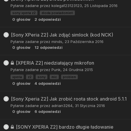
Pytanie zadane przez
kolega123123123
,
25 Listopada 2016
sony xperia z2
dioda powiadomień
0
głosów
2
odpowiedzi
[Sony XPeria Z2] Jak zdjąć simlock (kod NCK)
Pytanie zadane przez
minds
,
23 Października 2016
0
głosów
12
odpowiedzi
[XPERIA Z2] niedziałający mikrofon
Pytanie zadane przez
Punk
,
24 Grudnia 2015
xperia
z2
sony
mic
problem
0
głosów
4
odpowiedzi
[Sony Xperia Z2] Jak zrobić roota stock android 5.1.1
Pytanie zadane przez
adrian3264
,
31 Stycznia 2016
0
głosów
6
odpowiedzi
[SONY XPERIA Z2] bardzo długie ładowanie