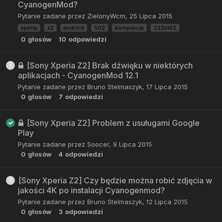
CyanogenMod?
Pytanie zadane przez
ZielonyWcm
,
25 Lipca 2015
xperia
z2
android
502
kompilacja
232a162
0
głosów
10
odpowiedzi
[Sony Xperia Z2] Brak dźwięku w niektórych
aplikacjach - CyanogenMod 12.1
Pytanie zadane przez
Bruno Stelmaszyk
,
17 Lipca 2015
0
głosów
7
odpowiedzi
[Sony Xperia Z2] Problem z usuługami Google
Play
Pytanie zadane przez
Soocer
,
9 Lipca 2015
0
głosów
4
odpowiedzi
[Sony Xperia Z2] Czy będzie można robić zdjęcia w
jakości 4K po instalacji Cyanogenmod?
Pytanie zadane przez
Bruno Stelmaszyk
,
12 Lipca 2015
0
głosów
3
odpowiedzi