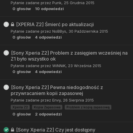
Pytanie zadane przez
Punk
,
25 Grudnia 2015
0
głosów
10
odpowiedzi
[XPERIA Z2] Śmierć po aktualizacji
Pytanie zadane przez
NoBBys
,
30 Października 2015
0
głosów
4
odpowiedzi
[Sony Xperia Z2] Problem z zasięgiem wcześniej na
Z1 było wszystko ok
Pytanie zadane przez
WiNNiK
,
23 Września 2015
0
głosów
4
odpowiedzi
[Sony Xperia Z2] Pewna niedogodność z
przywracaniem kopii zapasowej
Pytanie zadane przez
Envy
,
26 Sierpnia 2015
Xperia Z2
Kopia Zapasowa
Problem z kopią zapasową
0
głosów
2
odpowiedzi
[Sony Xperia Z2] Czy jest dostępny