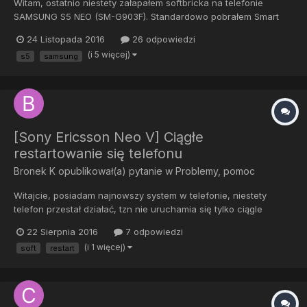
Witam, ostatnio niestety załapałem softbricka na telefonie
SAMSUNG S5 NEO (SM-G903F). Standardowo pobrałem Smart
Switcha itd. Problem polega na tym, że telefon co jakieś 2 minuty
24 Listopada 2016
26 odpowiedzi
odłącza się od PC'ta (win 10) i chwilę później znów się łączy.
(i 5 więcej)
s5
samsung
Uniemożliwia to przywrócenie systemu. Co mo...
[Sony Ericsson Neo V] Ciągłe
restartowanie się telefonu
Bronek K
opublikował(a) pytanie w
Problemy, pomoc
Witajcie, posiadam najnowszy system w telefonie, niestety
telefon przestał działać, tzn nie uruchamia się tylko ciągle
restartuje. Proszę o pomoc!
22 Sierpnia 2016
7 odpowiedzi
(i 1 więcej)
soft
restart