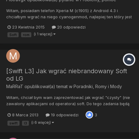
Witam, posiadam telefon Xperia M (c1905) z Android 4.3 i
chciałbym wgrać na niego cyanogenmod, najlepiej ten który jest
stabilny. Wiem, że na 4.3 roota nie zrobię. Chciałbym pomocy od
23 Kwietnia 2015
20 odpowiedzi
was, wszystko po kolei co zrobić, żeby zainstalować tego
(i 1 więcej)
Soft
rom
cyanogenmoda. Słyszałem jedynie że tam trzeba wgrywać
ROM,...
[Swift L3] Jak wgrać niebrandowany Soft
od LG
MaRRaT
opublikował(a) temat w
Poradniki, Romy i Mody
Witam, chciał bym wam zaprezentować jak wgrać "czysty" (nie
zawalony aplikacjami od operatora) soft. Do tego zadania będą
nam potrzebne 3 pliki: • KDZ (program do flashowania)
8 Marca 2013
19 odpowiedzi
3
http://www.speedysha...Z_FW_UPD_EN.zip Lub
chomikuj.pl/M...N,397210154.rar • Sterowniki LG
(i 6 więcej)
swift
l3
http://www.speedysha...nikiLGSwif...