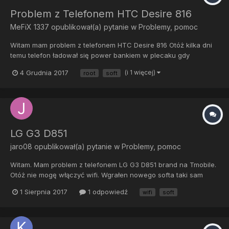
Problem z Telefonem HTC Desire 816
MeFiX 1337
opublikował(a) pytanie w
Problemy, pomoc
Witam mam problem z telefonem HTC Desire 816 Otóż kilka dni
temu telefon ładował się power bankiem w plecaku gdy
chciałem go wyciągnąć aby zrobić zdjęcie naglę się wyłączył i
4 Grudnia 2017
(i 1 więcej)
root
soft
do tej pory nie chce się włączyć na przycisk power.Byłem w
serwisie naprawczym telefonów to powiedzieli mi ze telefon
ma...
LG G3 D851
jaro08
opublikował(a) pytanie w
Problemy, pomoc
Witam. Mam problem z telefonem LG G3 D851 brand na Tmobile.
Otóż nie mogę włączyć wifi. Wgrałen nowego softa taki sam
brand bo nie wiem czy mogę w grać cos innego tutaj. Soft który
1 Sierpnia 2017
1 odpowiedź
wifi
soft
wgrałem D85130e_00_0711 wogóle nie pomógł. Filmiki tubeyou w
których pokazane było żeby umieścic termo na modół wifi t...