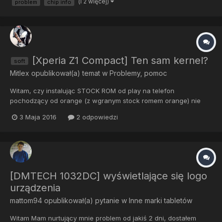
(i 2 więcej)
problem
chip info
[Xperia Z1 Compact] Ten sam kernel?
soft
Mitlex
opublikował(a) temat w
Problemy, pomoc
Witam, czy instalując STOCK ROM od play na telefon
pochodzący od orange (z wgranym stock romem orange) nie
wystąpi żaden problem? Czy nie uceglę telefonu? Czy te stocki
3 Maja 2016
2 odpowiedzi
bazuja na tym samym kernelu? Ogólnie raczej jestem pewien ze
odpowiedzi na te pytania to TAK, ale chce być pewny. Bo te
aplikacje o...
[DMTECH 1032DC] wyświetlające się logo
urządzenia
mattom94
opublikował(a) pytanie w
Inne marki tabletów
Witam Mam nurtujący mnie problem od jakiś 2 dni, dostałem