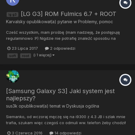
[LG G3] ROM Fulmics 6.7 + ROOT
lg g3
Karvalsky
opublikował(a) pytanie w
Problemy, pomoc
Cześć wszystkim, mam prośbę (mam nadzieję, że postępuję
regulaminowo :P) Nigdzie nie potrafię znaleźć sposobu na
wgranie ROMu Fulmics 7.6 do swojego LG G3. Problem polega
23 Lipca 2017
2 odpowiedzi
na tym, że nie mogę zrobić ROOTa bo podobno Android 6.0
(i 1 więcej)
soft
root
V30n nie ma takiej możliwości, przez co mam uwiązane ręce.
Dodat...
[Samsung Galaxy S3] Jaki system jest
najlepszy?
sus3k
opublikował(a) temat w
Dyskusja ogólna
Siemanko, od wczoraj męczę się na i9300 z 4.3 JB i szlak mnie
trafia, szukam więc czegoś co odmuli ww. telefon żeby chodził
tak jak powinien. Zależy mi na tym aby system był stabilny i
3 Czerwca 2016
14 odpowiedzi
funkcjonalny. Przy podawaniu propozycji proszę o jakieś forum