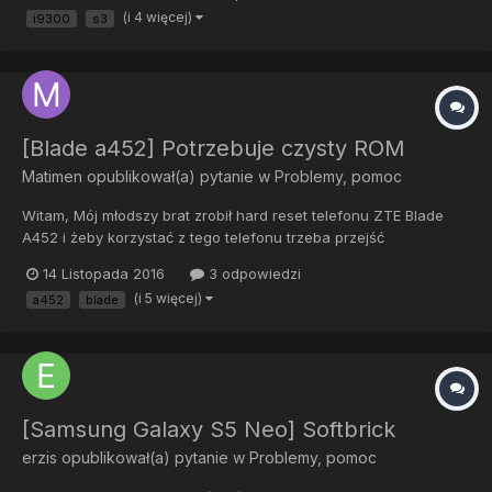
(i 4 więcej)
i9300
s3
na którym wyczytam coś o tym...
[Blade a452] Potrzebuje czysty ROM
Matimen
opublikował(a) pytanie w
Problemy, pomoc
Witam, Mój młodszy brat zrobił hard reset telefonu ZTE Blade
A452 i żeby korzystać z tego telefonu trzeba przejść
"weryfikacja google", czyli wpisać e-mail i hasło do konta
14 Listopada 2016
3 odpowiedzi
google jakie było przypisane na początku do tego telefonu, lecz
(i 5 więcej)
a452
blade
niestety on zapomniał tego maila i teraz jest problem...
[Samsung Galaxy S5 Neo] Softbrick
erzis
opublikował(a) pytanie w
Problemy, pomoc