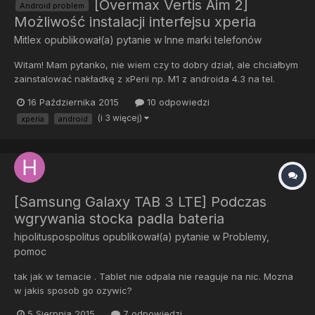
[Overmax Vertis Aim 2]
Android problem
Możliwość instalacji interfejsu xperia
Mitlex
opublikował(a) pytanie w
Inne marki telefonów
Witam! Mam pytanko, nie wiem czy to dobry dział, ale chciałbym
zainstalować nakładkę z xPerii np. M1 z androida 4.3 na tel.
Overmax vertis Aim 2. Posiada parametry takie jak ta xperia tylko
16 Października 2015
10 odpowiedzi
że jest tam android 4.2.2. Więc tak. Strasznie podoba mi się
(i 3 więcej)
xperia
android
launcher z xperii i chciałbym go mieć na tym tel...
[Samsung Galaxy TAB 3 LTE] Podczas
wgrywania stocka padla bateria
hipolituspospolitus
opublikował(a) pytanie w
Problemy,
pomoc
tak jak w temacie . Tablet nie odpala nie reaguje na nic. Mozna
w jakis sposob go ozywic?
5 Sierpnia 2015
7 odpowiedzi