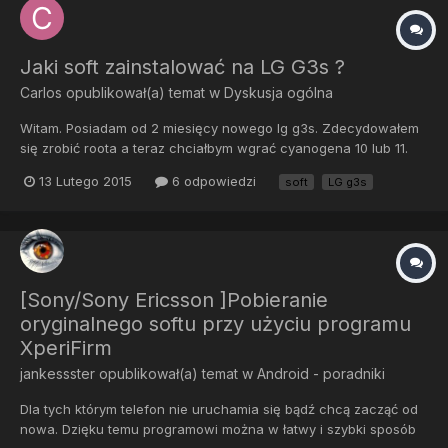
Jaki soft zainstalować na LG G3s ?
Carlos
opublikował(a) temat w
Dyskusja ogólna
Witam. Posiadam od 2 miesięcy nowego lg g3s. Zdecydowałem
się zrobić roota a teraz chciałbym wgrać cyanogena 10 lub 11.
Jaką wersje polecacie i czy ta z G3 też bedzie pasować?
13 Lutego 2015
6 odpowiedzi
soft
LG g3s
[Sony/Sony Ericsson ]Pobieranie
oryginalnego softu przy użyciu programu
XperiFirm
jankessster
opublikował(a) temat w
Android - poradniki
Dla tych którym telefon nie uruchamia się bądź chcą zacząć od
nowa. Dzięku temu programowi można w łatwy i szybki sposób