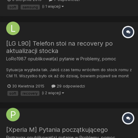
(i 1 więcej)
soft
samsung
[LG L90] Telefon stoi na recovery po
aktualizacji stocka
LoRo1987
opublikował(a) pytanie w
Problemy, pomoc
Sytuacja wygłada tak. Jakiś czas temu wróciłem do stock romu z
CM 11. Wszystko było ok aż do dzisiaj, bowiem pojawił sie monit
na telefonie że jest aktualizacja. No wiec ściągnąłem i puściłem
30 Kwietnia 2015
29 odpowiedzi
aktualizację. Od tego czasu telefon nie rusza nigdzie dalej jak
(i 2 więcej)
soft
recovery
tylko uruchamia CWM. Jak postawić go na nowo...
[Xperia M] Pytania początkującego
Piotravgx
opublikował(a) pytanie w
Problemy, pomoc