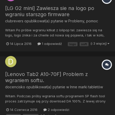
[LG G2 mini] Zawiesza sie na logo po
wgraniu starszgo firmware
clubrevers
opublikował(a) pytanie w
Problemy, pomoc
Witam Po próbie wgraniu kitkat z lolipop tel. zawiesza się na
logo, logo znika i za chwile od nowa się pojawia, i tak w koło,
instalacja przebiegła pomyślnie co dziwne, tylko problem jest
14 Lipca 2016
1 odpowiedź
(i 3 więcej)
logo
soft
teraz taki że nawet jak wejde w tryb firmware update to program
lg tool nie wykrywa wogóle telefonu,...
[Lenovo Tab2 A10-70F] Problem z
wgraniem softu.
docencisko
opublikował(a) pytanie w
Inne marki tabletów
Witam. Podczas próby wgrania softu programem SP flash tool
proces zatrzymuje się przy download DA 100%. Z lewej strony
nie wyświetla się chip info, tak jakby program nie widział tabletu.
14 Czerwca 2016
2 odpowiedzi
Czym to może być spowodowane?