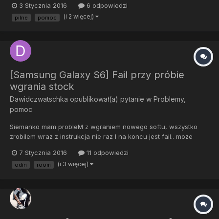
3 Stycznia 2016
6 odpowiedzi
go tam nie ma,zatrzymuje się na logo Vertis Overmax
(i 2 więcej)
pilne
pomoc
próbowałem już wgrywać na nowo ale się nie da albo...
[Samsung Galaxy S6] Fail przy próbie
wgrania stock
Dawidczwatschka
opublikował(a) pytanie w
Problemy,
pomoc
Siemanko mam probleM z wgraniem nowego softu, wszystko
zrobilem wraz z instrukcja nie raz I na koncu jest fail.. moze
zepsute plikI... nie moge znalesc innych.. a chce 3 plik owe.. po
7 Stycznia 2016
11 odpowiedzi
mocy nie mam juz sil
(i 3 więcej)
odin
room