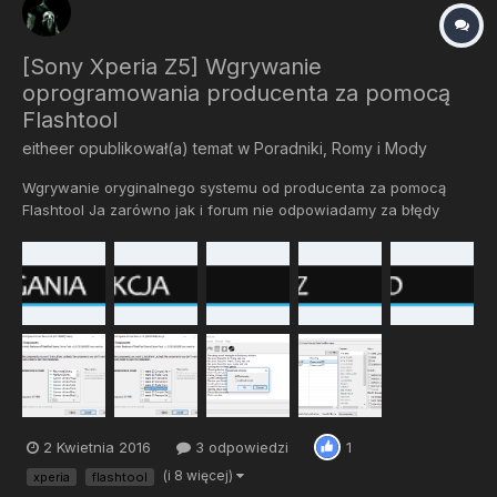
[Sony Xperia Z5] Wgrywanie
oprogramowania producenta za pomocą
Flashtool
eitheer
opublikował(a) temat w
Poradniki, Romy i Mody
Wgrywanie oryginalnego systemu od producenta za pomocą
Flashtool Ja zarówno jak i forum nie odpowiadamy za błędy
podczas wgrywania Wszystko robisz na swoją odpowiedzalność
Flashtool - Program dzięki któremu możemy debrandować nasz
telefon, wgr...
2 Kwietnia 2016
3 odpowiedzi
1
(i 8 więcej)
xperia
flashtool