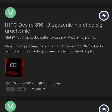
[HTC Desire 816] Urządzenie nie chce się
uruchomić
MeFiX 1337
opublikował(a) pytanie w
Problemy, pomoc
Witam mam problem z telefonem HTC Desire 816 Otóż kilka dni
temu telefon ładował się power bankiem w plecaku gdy
chciałem go wyciągnąć aby zrobić zdjęcie naglę się wyłączył i
do tej pory nie chce się włączyć na przycisk power.Byłem w
serwisie naprawczym telefonów to powiedzieli mi ze telefon
ma...
4 Grudnia 2017
1 odpowiedź
(i 1 więcej)
root
soft