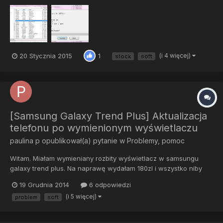
pobierać stock brandowany jak i niebrandowany na telefony
SONY oraz Sony Ericsson wymagania: + Windows XP SP2 albo
nowszy! (Windows 7 lub nowszy najlepiej!) + Microsoft .NET
Fram...
20 Stycznia 2015
(i 4 więcej)
1
stock
soft
[Samsung Galaxy Trend Plus] Aktualizacja
telefonu po wymienionym wyświetlaczu
paulina p
opublikował(a) pytanie w
Problemy, pomoc
Witam. Miałam wymieniany rozbity wyświetlacz w samsungu
galaxy trend plus. Na naprawę wydałam 180zl i wszystko niby
działa prawidłowo ale po zablokowaniu go i odblokowaniu ekran
19 Grudnia 2014
6 odpowiedzi
zaczyna migać.. Czytałam coś, że trzeba zaktualizowac softa itp.
(i 5 więcej)
problem
soft
Czy może ktoś wie co trzeba dokładnie zrobić ? ps. spraw...