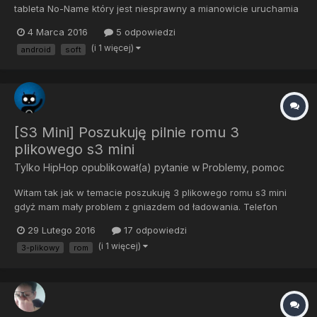
tableta No-Name który jest niesprawny a mianowicie uruchamia
się do ekranu ładowania androida i nic się dalej nie dzieje,
4 Marca 2016
5 odpowiedzi
wchodziłem do recovery i próbowałem wyczyścic factory/data
(i 1 więcej)
android
soft
ale łapię zwiechę, znalazłem jakiś soft na tej stronie h...
[S3 Mini] Poszukuję pilnie romu 3
plikowego s3 mini
Tylko HipHop
opublikował(a) pytanie w
Problemy, pomoc
Witam tak jak w temacie poszukuję 3 plikowego romu s3 mini
gdyż mam mały problem z gniazdem od ładowania. Telefon
odłączony od zasilania pokazuje że jest podłączony. przed
29 Lutego 2016
17 odpowiedzi
zakupem nowej baterii bądź wymiany gniazda chciałbym
(i 1 więcej)
3-plikowy
rom
spróbować przeczyścić telefon softem 3 plikowym ale nigdzie
nie mogę go zna...