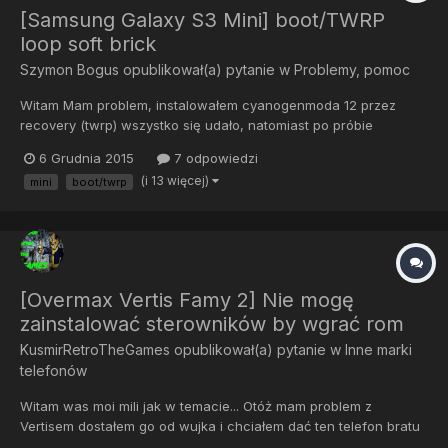
[Samsung Galaxy S3 Mini] boot/TWRP
loop soft brick
Szymon Bogus
opublikował(a) pytanie w
Problemy, pomoc
Witam Mam problem, instalowałem cyanogenmoda 12 przez
recovery (twrp) wszystko się udało, natomiast po próbie
formatowania karty sd (poprzez ustawienia nie recovery) telefon
6 Grudnia 2015
7 odpowiedzi
zrestartował się i do tej pory się nie uruchomił, po przytrzymaniu
(i 13 więcej)
mini
boot/twrp
klawisza power pokazuje się ekran wczytywania recovery mo...
[Overmax Vertis Famy 2] Nie mogę
zainstalować sterowników by wgrać rom
KusmirRetroTheGames
opublikował(a) pytanie w
Inne marki
telefonów
Witam was moi mili jak w temacie... Otóż mam problem z
Vertisem dostałem go od wujka i chciałem dać ten telefon bratu
bo zły nie jest ale nie działa w nim android bo z tego co wiem to