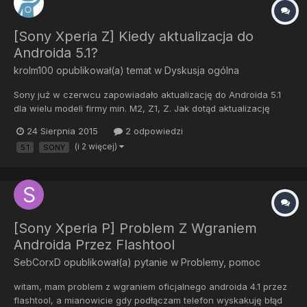
[Sony Xperia Z] Kiedy aktualizacja do
Androida 5.1?
krolm100
opublikował(a) temat w
Dyskusja ogólna
Sony już w czerwcu zapowiadało aktualizację do Androida 5.1
dla wielu modeli firmy min. M2, Z1, Z. Jak dotąd aktualizację
dostały jedynie urządzenia serii Z3 i Z2, czy orientuje się ktoś
24 Sierpnia 2015
2 odpowiedzi
kiedy będzie aktualizacja na resztę urządzeń ? Przekopałem pół
(i 2 więcej)
5.1
SONY
Internetu i nic nie znalazłem więcej na ten temat....
[Sony Xperia P] Problem Z Wgraniem
Androida Przez Flashtool
SebCorxD
opublikował(a) pytanie w
Problemy, pomoc
witam, mam problem z wgraniem oficjalnego androida 4.1 przez
flashtool, a mianowicie gdy podłączam telefon wyskakuję błąd