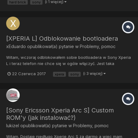
(i 1 więcej)
hard brick
sony
urządzenia --> S1boot Fastboot. No i tyle, nie wiem co mam zro...
[XPERIA L] Odblokowanie bootloadera
xEduardo
opublikował(a) pytanie w
Problemy, pomoc
Witam, wczoraj odblokowałem sobie bootloadera w Sony Xperia
L i teraz telefon nie chce się w ogóle włączyć. Jest taka
animacja jakby się włączał, te chmurki kolorów że tak powiem,
22 Czerwca 2017
(i 3 więcej)
xpera
sony
co zrobić. Dodam że mam flashtoola ale nie wiem jak mam się za
to zabrać. Dobra wystarczyło wgrać s...
[Sony Ericsson Xperia Arc S] Custom
ROM'y (jak instalować?)
lukizel
opublikował(a) pytanie w
Problemy, pomoc
Witam. Dostaję niedługo Xperię Arc S za darmo a więc mam