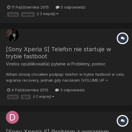
11 Października 2015
5 odpowiedzi
(i 3 więcej)
sony
xperia
[Sony Xperia S] Telefon nie startuje w
trybie fastboot
Virelox
opublikował(a) pytanie w
Problemy, pomoc
Witam dzisiaj chciałem podpiąc telefon w trybie fastboot w celu
wgrania recovery, jednak gdy naciskam (VOLUME UP +
PODŁĄCZAM KABEL USB) pojawia się logo SONY i nic poza tym.
4 Października 2015
3 odpowiedzi
Z góry dziękuję za pomoc.
(i 2 więcej)
boot
fast
[Sony Xperia S] Problem z wgraniem