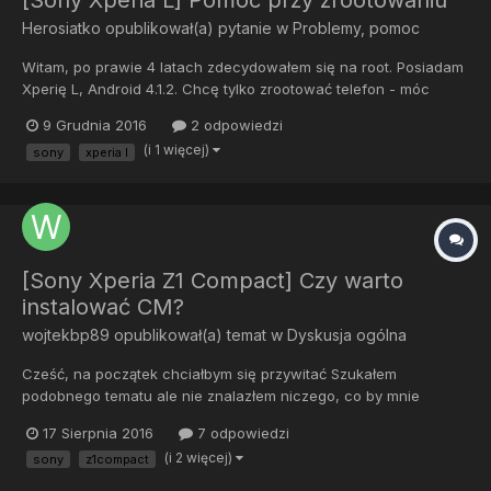
[Sony Xperia L] Pomoc przy zrootowaniu
Herosiatko
opublikował(a) pytanie w
Problemy, pomoc
Witam, po prawie 4 latach zdecydowałem się na root. Posiadam
Xperię L, Android 4.1.2. Chcę tylko zrootować telefon - móc
przenosić aplikacje, itp na kartę SD. Nie mam zamiaru narazie
9 Grudnia 2016
2 odpowiedzi
wgrywać innego softu (CyanogenMod)! No więc, nie wiem czy
(i 1 więcej)
sony
xperia l
to jest przydatne ale sprawdziłem i jest t...
[Sony Xperia Z1 Compact] Czy warto
instalować CM?
wojtekbp89
opublikował(a) temat w
Dyskusja ogólna
Cześć, na początek chciałbym się przywitać Szukałem
podobnego tematu ale nie znalazłem niczego, co by mnie
zadowoliło. Mam w sumie może dosyć dziwne pytanie: czy warto
17 Sierpnia 2016
7 odpowiedzi
instalować CM na Xperii Z1 Compact. Otóż telefon ma już ponad
(i 2 więcej)
sony
z1compact
2 lata. Nie narzekam na jego "zamulanie". Brakuje mi...