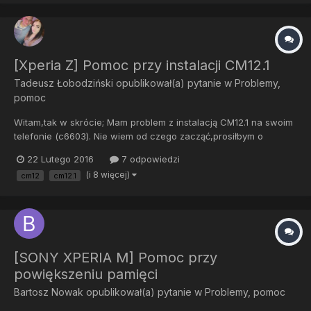
[Xperia Z] Pomoc przy instalacji CM12.1
Tadeusz Łobodziński
opublikował(a) pytanie w
Problemy,
pomoc
Witam,tak w skrócie; Mam problem z instalacją CM12.1 na swoim
telefonie (c6603). Nie wiem od czego zacząć,prosiłbym o
kolejność czynności,jakie mam wykonać aby zainstalować
22 Lutego 2016
7 odpowiedzi
Cyanogenmoda. Zacznę od informacji o telefonie; -Rooting
(i 8 więcej)
cm12
cm12.1
status-Bootloader unlock allowed: Yes...
[SONY XPERIA M] Pomoc przy
powiększeniu pamięci
Bartosz Nowak
opublikował(a) pytanie w
Problemy, pomoc