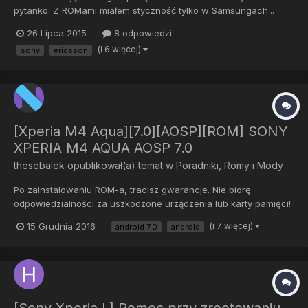
pytanko. Z ROMami miałem styczność tylko w Samsungach...
Chcę zainstalować ten ROM i moje pytanie brzmi - jak to zrobić?
26 Lipca 2015
8 odpowiedzi
Czy może ktoś mi podać instrukcję krok po kroku? Pozdrawiam
(i 6 więcej)
sony
ericsson
[Xperia M4 Aqua][7.0][AOSP][ROM] SONY
XPERIA M4 AQUA AOSP 7.0
thesebalek
opublikował(a) temat w
Poradniki, Romy i Mody
Po zainstalowaniu ROM-a, tracisz gwarancje. Nie biorę
odpowiedzialności za uszkodzone urządzenia lub karty pamięci!
ROM:
15 Grudnia 2016
(i 7 więcej)
android 7.0
android
http://www.mediafire.com/file/e3au1ee8whogtfr/aosp_e2303-
ota-eng.cubbins.zip Recovery:
https://drive.google.com/file/d/0Bwfkh9Wew36kem9wdDQ1enJk
Umc/edit BUGI:...