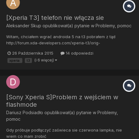
[Xperia T3] telefon nie włącza sie
Aleksander Skup
opublikował(a) pytanie w
Problemy, pomoc
Witam, chciałem wgrać androida 5 na t3 pobrałem z tąd
http://forum.xda-developers.com/xperia-t3/orig-
development/freexperia-project-aosp-android-5-x-x-t2983733 i
26 Października 2015
14 odpowiedzi
kolejno wpisywałem komendy w cmd: adb reboot bootloader
(i 6 więcej)
xperia.
t3
fastboot flash boot boot.img fastboot flash system system.img
fastboot flash user...
[Sony Xperia S]Problem z wejściem w
flashmode
Dariusz Podsiadło
opublikował(a) pytanie w
Problemy,
pomoc
Gdy próbuje podłączyć zaświeca sie czerwona lampka, nie
wiem co mam zrobić