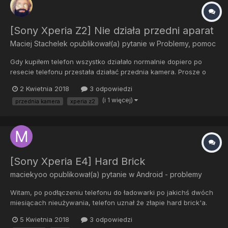
[Sony Xperia Z2] Nie działa przedni aparat
Maciej Stachelek
opublikował(a) pytanie w
Problemy, pomoc
Gdy kupiłem telefon wszystko działało normalnie dopiero po
resecie telefonu przestała działać przednia kamera. Prosze o
pomoc.
2 Kwietnia 2018
3 odpowiedzi
(i 1 więcej)
przednia kamera
xperia z2
[Sony Xperia E4] Hard Brick
maciekyoo
opublikował(a) pytanie w
Android - problemy
Witam, po podłączeniu telefonu do ładowarki po jakichś dwóch
miesiącach nieużywania, telefon uznał że złapie hard brick'a.
Kiedy podłączam go do komputera, trzymam volume up i na
5 Kwietnia 2018
3 odpowiedzi
dosłownie 3/4 sekundy w menedżerze zadań pokazuje się Inne