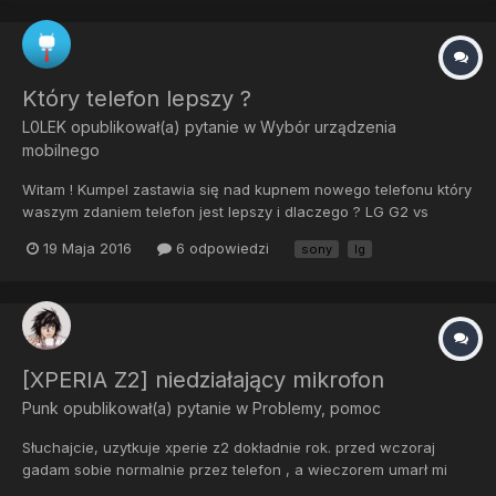
Który telefon lepszy ?
L0LEK
opublikował(a) pytanie w
Wybór urządzenia
mobilnego
Witam ! Kumpel zastawia się nad kupnem nowego telefonu który
waszym zdaniem telefon jest lepszy i dlaczego ? LG G2 vs
Xperia Z1 compact dodam , że zależy mu na dobrym wsparciu
19 Maja 2016
6 odpowiedzi
sony
lg
Custom Romów
[XPERIA Z2] niedziałający mikrofon
Punk
opublikował(a) pytanie w
Problemy, pomoc
Słuchajcie, uzytkuje xperie z2 dokładnie rok. przed wczoraj
gadam sobie normalnie przez telefon , a wieczorem umarł mi
mikrofon. i co teraz, mam oddac na gwarancje ? na pewno to