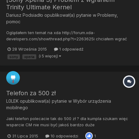
Trinity Ultimate Kernel
Dariusz Podsiadło
opublikował(a) pytanie w
Problemy,
pomoc
Oglądałem ten temat na xda http://forum.xda-
developers.com/showthread.php?t=2263625i chciałem wgrać
kernel, ściągnąłem wersje 3.2, tylko że jest to w formacie zip,
28 Września 2015
1 odpowiedź
teraz nwm jak to zflashować Próbowałem wgrać sam plik boot
(i 5 więcej)
sony
xperia
ale bez skutku @PeliKan
Telefon za 500 zł
L0LEK
opublikował(a) pytanie w
Wybór urządzenia
mobilnego
Jaki telefon polecacie tak do 500 zł ? dla kumpla szukam więc
wsparcie CM nie musi być jakoś bardzo duże
31 Lipca 2015
10 odpowiedzi
1