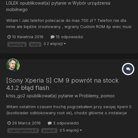
L0LEK
opublikował(a) pytanie w
Wybór urządzenia
mobilnego
Witam ! Jaki telefon polecacie do max 700 zł ? Telefon nie dla
mnie ale będzie zrootowany , wgrany Custom ROM itp wiec musi
mieć dobre wsparcie
10 Kwietnia 2016
15 odpowiedzi
(i 2 więcej)
samsung
sony
[Sony Xperia S] CM 9 powrót na stock
4.1.2 błąd flash
kriss_go2
opublikował(a) pytanie w
Problemy, pomoc
Witam ostatnim czasem trochę pogrzebałem przy swojej Xperii S
(bootloader odblokowany root ok), chodzi głównie o instalacje
różnych systemów w celach testowych. Początkowo wgrałem
29 Marca 2016
3 odpowiedzi
lolipop 5.0 lecz zawierał błędy, wróciłem do stocka
(i 5 więcej)
cyanogenmod 9
powrót
(XperiaS_LT26i_6.2.B.1.96) przy pomocy flashtool. Później inny
rom z...