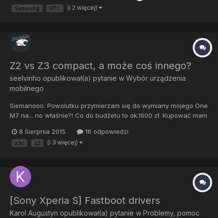
(i 2 więcej)
Samsung
HTC
Z2 vs Z3 compact, a może coś innego?
seelvinho
opublikował(a) pytanie w
Wybór urządzenia
mobilnego
Siemanooo. Powolutku przymierzam się do wymiany mojego One
M7 na... no właśnie?! Co do budżetu to ok.1600 zł. Kupować mam
zamiar początkiem września, o ile zarobie[emoji16] [emoji16].
8 Sierpnia 2015
16 odpowiedzi
Aktualnie na oku mam Z2 i Z3 compact, z naciskiem na Z2.
(i 3 więcej)
z3c
z2
Wiem, że Z2 do małych nie należy ale mi to nie przeszkadza....
[Sony Xperia S] Fastboot drivers
Karol Augustyn
opublikował(a) pytanie w
Problemy, pomoc