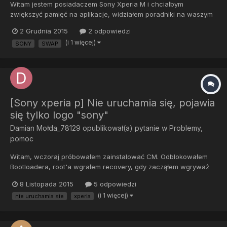
Witam jestem posiadaczem Sony Xperia M i chciałbym
zwiększyć pamięć na aplikacje, widziałem poradniki na waszym
forum lecz nie działają one w moim przypadku pewnie to przez
2 Grudnia 2015
2 odpowiedzi
wersje androida 4.3 jeśli ktoś wie jak to zrobić będę wdzięczny
(i 1 więcej)
SONY
SWAP
za każdą poradę. Roota posiadam. Z góry dziękuje i pozdraw...
[Sony xperia p] Nie uruchamia się, pojawia
się tylko logo "sony"
Damian Mołda_78129
opublikował(a) pytanie w
Problemy,
pomoc
Witam, wczoraj próbowałem zainstalować CM. Odblokowałem
Bootloadera, root'a wgrałem recovery, gdy zacząłem wgryważ
CM wyskoczył komunikat "status 7" znalazłem informajce jak to
8 Listopada 2015
5 odpowiedzi
naprawić tylko, że nie wiem jak wgrać te podmienione pliki na
(i 1 więcej)
nie uruchamia sie
xperia
telefon ponieważ nie chce się uruchomić.