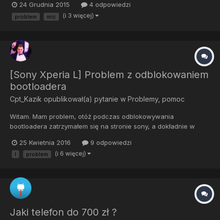
24 Grudnia 2015
4 odpowiedzi
nie jest wina oprogramowania, nawet do stockowego tft kitkata
(i 3 więcej)
problem
mic
wracałem i nic, dalej ten sam problem. mam FV na niego. To m...
[Sony Xperia L] Problem z odblokowaniem
bootloadera
Cpt_Kazik
opublikował(a) pytanie w
Problemy, pomoc
Witam. Mam problem, otóż podczas odblokowywania
bootloadera zatrzymałem się na stronie sony, a dokładnie w
momencie wyboru modelu. Problem polega na tym, że nie ma
25 Kwietnia 2016
9 odpowiedzi
tam mojego telefonu. Czy da się jakoś inaczej zdobyć ten kod
(i 6 więcej)
l
problem
odblokowujący ?
Jaki telefon do 700 zł ?