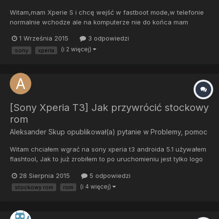
Witam,mam Xperie S i chcę wejść w fastboot mode,w telefonie
normalnie wchodze ale na komputerze nie do końca mam
poprawnie wgrane sterowniki,we Flashtoolu jest taki program
1 Września 2015
3 odpowiedzi
drivers i tam znaznaczam i pobieram sony fastboot drivers ale i
(i 2 więcej)
sony
xperia
tak komputer nie widzi telefonu?? Wie ktoś co z tym zrobić??
[Sony Xperia T3] Jak przywrócić stockowy
rom
Aleksander Skup
opublikował(a) pytanie w
Problemy, pomoc
Witam chciałem wgrać na sony xperia t3 androida 5.1 używałem
flashtool, Jak to już zrobiłem to po uruchomieniu jest tylko logo
sony i zapala się fioletowa dioda, później jest cały czas czarny
28 Sierpnia 2015
5 odpowiedzi
ekran, i teraz mam takie pytanie jak wgrać stockowy rom? w
(i 4 więcej)
stockowy rom
rom
flashtool jes takie coś 28/009/2015 02:09:19 - I...