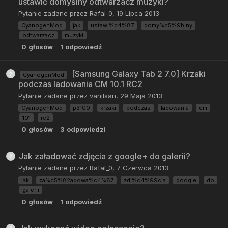
ustawić domyślny odtwarzacz muzyki?
Pytanie zadane przez
Rafal_0
,
19 Lipca 2013
CyanogenMod
jak
ustawi%c4%87
domy%c5%9blny
odtwarzacz
muzyki
0
głosów
1
odpowiedź
[Samsung Galaxy Tab 2 7.0] Krzaki
CyanogenMod
podczas ladowania CM 10.1 RC2
Pytanie zadane przez
vanilsan
,
29 Maja 2013
CyanogenMod
p3100
krzaki
podczas
ladowania
cm
101
rc2
0
głosów
3
odpowiedzi
Jak załadować zdjęcia z google+ do galerii?
Pytanie zadane przez
Rafal_0
,
7 Czerwca 2013
jak
za%c5%82adowa%c4%87
zdj%c4%99cia
google
do
galerii
0
głosów
1
odpowiedź