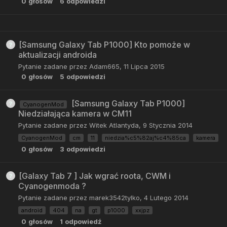
0
głosów
6
odpowiedzi
[Samsung Galaxy Tab P1000] Kto pomoże w
aktualizacji androida
Pytanie zadane przez
Adam665
,
11 Lipca 2015
0
głosów
5
odpowiedzi
[Samsung Galaxy Tab P1000]
CyanogenMod
Niedziałająca kamera w CM11
Pytanie zadane przez
Witek Atlantyda
,
9 Stycznia 2014
CyanogenMod
cm
11
niedzia%c5%82aj%c4%85ca
kamera
0
głosów
3
odpowiedzi
[Galaxy Tab 7 ] Jak wgrać roota, CWM i
Cyanogenmoda ?
Pytanie zadane przez
marek3542tylko
,
4 Lutego 2014
android
404
na
gt
p1000
xxjpz
0
głosów
1
odpowiedź