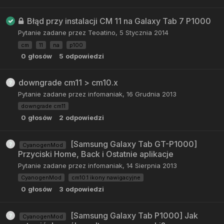
Błąd przy instalacji CM 11 na Galaxy Tab 7 P1000
Pytanie zadane przez
Teoatino
,
5 Stycznia 2014
cm
11
na
p100
0
głosów
5
odpowiedzi
downgrade cm11 > cm10.x
Pytanie zadane przez
infomaniak
,
16 Grudnia 2013
downgrade cm11
0
głosów
2
odpowiedzi
[Samsung Galaxy Tab GT-P1000]
CyanogenMod
Przyciski Home, Back i Ostatnie aplikacje
Pytanie zadane przez
infomaniak
,
14 Sierpnia 2013
CyanogenMod
cm10.1 ikony nawigacyjne
0
głosów
3
odpowiedzi
[Samsung Galaxy Tab P1000] Jak
CyanogenMod