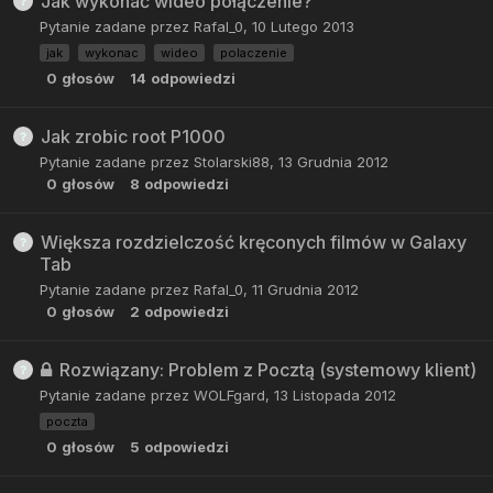
Jak wykonać wideo połączenie?
Pytanie zadane przez
Rafal_0
,
10 Lutego 2013
jak
wykonac
wideo
polaczenie
0
głosów
14
odpowiedzi
Jak zrobic root P1000
Pytanie zadane przez
Stolarski88
,
13 Grudnia 2012
0
głosów
8
odpowiedzi
Większa rozdzielczość kręconych filmów w Galaxy
Tab
Pytanie zadane przez
Rafal_0
,
11 Grudnia 2012
0
głosów
2
odpowiedzi
Rozwiązany: Problem z Pocztą (systemowy klient)
Pytanie zadane przez
WOLFgard
,
13 Listopada 2012
poczta
0
głosów
5
odpowiedzi