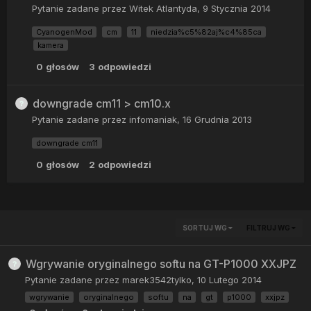
Pytanie zadane przez
Witek Atlantyda
,
9 Stycznia 2014
CyanogenMod
cm
11
niedzia%c5%82aj%c4%85ca
kamera
0
głosów
3
odpowiedzi
downgrade cm11 > cm10.x
Pytanie zadane przez
infomaniak
,
16 Grudnia 2013
downgrade cm11
0
głosów
2
odpowiedzi
SORTUJ WG
FILTRUJ WG
Wgrywanie oryginalnego softu na GT-P1000 XXJPZ
Pytanie zadane przez
marek3542tylko
,
10 Lutego 2014
wgrywanie
oryginalnego
softu
na
gt
p1000
xxjpz