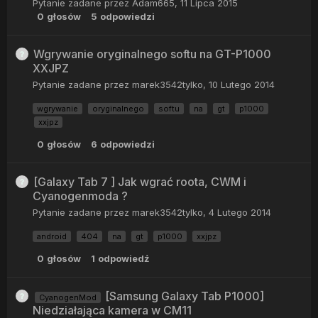
Pytanie zadane przez
Adam665
,
11 Lipca 2015
0
głosów
5
odpowiedzi
Wgrywanie oryginalnego softu na GT-P1000
XXJPZ
Pytanie zadane przez
marek3542tylko
,
10 Lutego 2014
wgrywanie
oryginalnego
softu
na
gt
p1000
xxjpz
0
głosów
6
odpowiedzi
[Galaxy Tab 7 ] Jak wgrać roota, CWM i
Cyanogenmoda ?
Pytanie zadane przez
marek3542tylko
,
4 Lutego 2014
android
404
na
gt
p1000
xxjpz
0
głosów
1
odpowiedź
[Samsung Galaxy Tab P1000]
CyanogenMod
Niedziałająca kamera w CM11