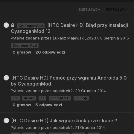
SORTUJ WG
FILTRUJ WG
[HTC Desire HD] Błąd przy instalacji
CyanogenMod
CyanogenMod 12
Pytanie zadane przez
Łukasz Majewski_20237
,
8 Sierpnia 2015
CyanogenMod
0
głosów
20
odpowiedzi
[HTC Desire HD] Pomoc przy wgraniu Androida 5.0
by CyanogenMod
Pytanie zadane przez
pdpiotrek2
,
20 Grudnia 2014
htc
desire
hd
android 5.0
lolipop
0
głosów
5
odpowiedzi
[HTC Desire HD] Jak wgrać stock przez kabel?
Pytanie zadane przez
pdpiotrek2
,
21 Grudnia 2014