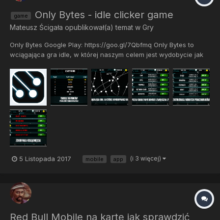
Only Bytes - idle clicker game
game
Mateusz Ścigała
opublikował(a) temat w
Gry
Only Bytes Google Play: https://goo.gl/7Qbfmq Only Bytes to
wciągająca gra idle, w której naszym celem jest wydobycie jak
największej ilości bajtów. Ulepszaj swój sprzęt do wydobycia
oraz zatrudniaj pracowników by powiększyć swoje zyski!
Rywalizuj z innymi graczami i walcz...
5 Listopada 2017
(i 3 więcej)
mobile
app
Red Bull Mobile na kartę jak sprawdzić