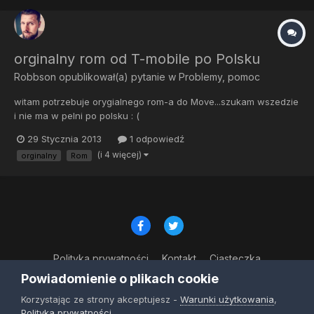
orginalny rom od T-mobile po Polsku
Robbson
opublikował(a) pytanie w
Problemy, pomoc
witam potrzebuje orygialnego rom-a do Move...szukam wszedzie
i nie ma w pelni po polsku : (
29 Stycznia 2013
1 odpowiedź
(i 4 więcej)
orginalny
Rom
Polityka prywatności
Kontakt
Ciasteczka
© Copyright 2023
Powiadomienie o plikach cookie
Powered by Invision Community
Korzystając ze strony akceptujesz -
Warunki użytkowania
,
Polityka prywatności