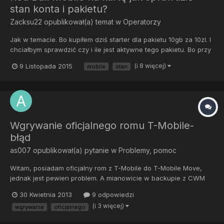
stan konta i pakietu?
Zacksu22
opublikował(a) temat w
Operatorzy
Jak w temacie. Bo kupiłem dziś starter dla pakietu 10gb za 10zl. I
chciałbym sprawdzić czy i ile jest aktywne tego pakietu. Bo przy
próbie zarejestrowania nowego numeru na stronie play wywala
9 Listopada 2015
(i 8 więcej)
mobile
stan
mi że numer nie jest z play.... Po wejściu w menu*111#
wyświetlania że mam 13336mb pakietu. Mimo że dwa...
Wgrywanie oficjalnego romu T-Mobile-
błąd
as007
opublikował(a) pytanie w
Problemy, pomoc
Witam, posiadam oficjalny rom z T-Mobile do T-Mobile Move,
jednak jest pewien problem. A mianowicie w backupie z CWM
jest zmieniony build.prop, przez co rom nie działa poprawnie.
30 Kwietnia 2013
9 odpowiedzi
Czy jest możliwość, aby wgrać backup ze zmienionym
(i 3 więcej)
wgrywanie
oficjalnego
build.prop?