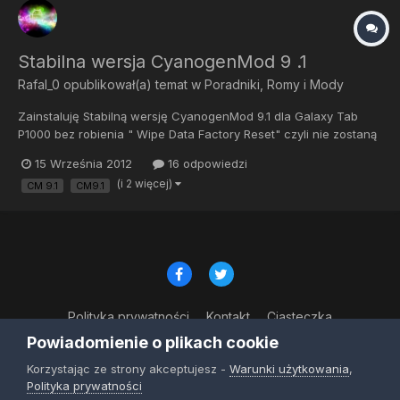
Stabilna wersja CyanogenMod 9 .1
Rafal_0
opublikował(a) temat w
Poradniki, Romy i Mody
Zainstaluję Stabilną wersję CyanogenMod 9.1 dla Galaxy Tab
P1000 bez robienia " Wipe Data Factory Reset" czyli nie zostaną
skasowane aplikacji i gry i ich ustawienia Stabilna wersja
15 Września 2012
16 odpowiedzi
CyanogenMod 9.1 ukazała się 2012-08-29 CM9 ze strony:
(i 2 więcej)
CM 9.1
CM9.1
http://get.cm/?devic...=p1&type=stable ( cm-9.1.0-p1.zip ) Kerne...
Polityka prywatności
Kontakt
Ciasteczka
© Copyright 2023
Powiadomienie o plikach cookie
Powered by Invision Community
Korzystając ze strony akceptujesz -
Warunki użytkowania
,
Polityka prywatności