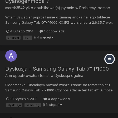
Cyanogenmoda ?
marek3542tylko
opublikował(a) pytanie w
Problemy, pomoc
Witam Szwagier poprosił mnie o zmianę andka na jego tablecie
Samsung Galaxy Tab GT-P1000 XXJPZ wersja jądra 2.6.35.7 wer.
sys. 2.3.3 Z tego co trochę wyczytałem na necie to najlepszy
4 Lutego 2014
1 odpowiedź
najstabilniejszy jest 4.0.4 http://download.cyanogenmod.org/?
(i 4 więcej)
android
404
device=p1&type=stable Mam do was prośbę jakie plik...
Dyskusja - Samsung Galaxy Tab 7" P1000
Arni
opublikował(a) temat w
Dyskusja ogólna
Sieeemanko! Chciałbym poznać wasze zdanie na temat tabletu
Samsung Galaxy Tab 7 P1000 Czy posiadacie ten tablet? A może
zamierzacie kupić? Czekam na wasze opinie
18 Stycznia 2013
4 odpowiedzi
(i 3 więcej)
dyskusja
samsung