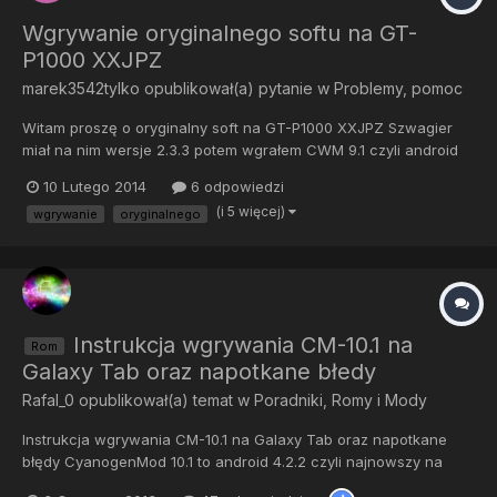
Wgrywanie oryginalnego softu na GT-
P1000 XXJPZ
marek3542tylko
opublikował(a) pytanie w
Problemy, pomoc
Witam proszę o oryginalny soft na GT-P1000 XXJPZ Szwagier
miał na nim wersje 2.3.3 potem wgrałem CWM 9.1 czyli android
4.0.4 a potem cm10.2 czyli 4.3.1 CM nie spisał się na tym sprzęcie
10 Lutego 2014
6 odpowiedzi
oraz nie podpasywał szwagrowi wgrałem plikiem jednoplikowym
(i 5 więcej)
wgrywanie
oryginalnego
odin 1.83 ale podczas uruchomienia jest tylko log...
Instrukcja wgrywania CM-10.1 na
Rom
Galaxy Tab oraz napotkane błedy
Rafal_0
opublikował(a) temat w
Poradniki, Romy i Mody
Instrukcja wgrywania CM-10.1 na Galaxy Tab oraz napotkane
błędy CyanogenMod 10.1 to android 4.2.2 czyli najnowszy na
dzień 2013.06.03, nowszego jeszcze nie ma nawet na Nexusy.