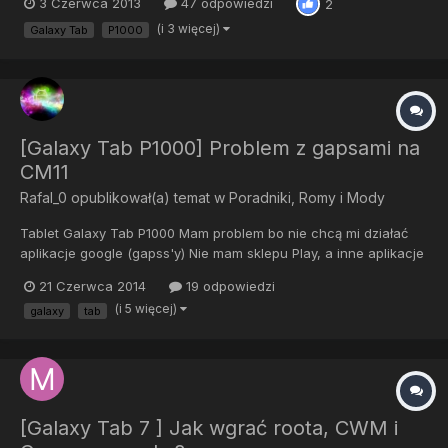
3 Czerwca 2013
47 odpowiedzi
2
Instrukcja wgrywania CM-10.1 na Galaxy Tab 1. Ściągamy ROM
CM10.1 ze strony: http://get.cm/?device=p1 2. Ściągamy Sklep...
(i 3 więcej)
Galaxy Tab
P1000
[Galaxy Tab P1000] Problem z gapsami na
CM11
Rafal_0
opublikował(a) temat w
Poradniki, Romy i Mody
Tablet Galaxy Tab P1000 Mam problem bo nie chcą mi działać
aplikacje google (gapss'y) Nie mam sklepu Play, a inne aplikacje
Google np. Gmail, hangouty, Google Muzyka, Google+ są a
21 Czerwca 2014
19 odpowiedzi
Sklepu Play nie ma i gdy włączam którąś z tych aplikacji to
(i 5 więcej)
galaxy
tab
wyświetla się komunikat że Usługi Google nie działają("Usług...
[Galaxy Tab 7 ] Jak wgrać roota, CWM i