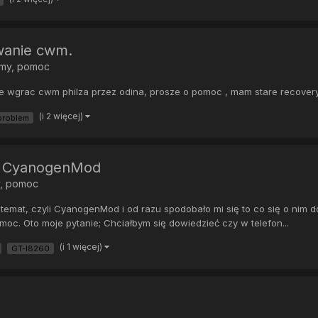
wanie cwm.
emy, pomoc
ge wgrac cwm philza przez odina, prosze o pomoc , mam stare recovery 
(i 2 więcej)
problem
- CyanogenMod
, pomoc
 temat, czyli CyanogenMod i od razu spodobało mi się to co się o nim 
oc. Oto moje pytanie; Chciałbym się dowiedzieć czy w telefon...
(i 1 więcej)
GT-I8260