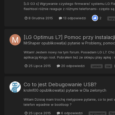
[LG G3 s] Wgrywanie czystego firmware/ systemu LG Fla
flashtool różnie reaguje z różnymi telefonami- często są 
8 Grudnia 2015
13 odpowiedzi
2
wgr
[LG Optimus L7] Pomoc przy instala
MrShaper
opublikował(a) pytanie w
Problemy, pomoc
Witam! Jestem nowy na tym forum. Posiadam LG L7. Chci
aplikacją Kingo root. Pobrałem też ze sklepu play apkę 
25 Lipca 2015
20 odpowiedzi
umiem
nie
Co to jest Debugowanie USB?
krolm100
opublikował(a) pytanie w
Dla zielonych
Witam Dzisiaj mam trochę nietypowe pytanie, co to jest
telefon wpadnie w bootloop ?
25 Lipca 2015
6 odpowiedzi
wgrywanie
fla