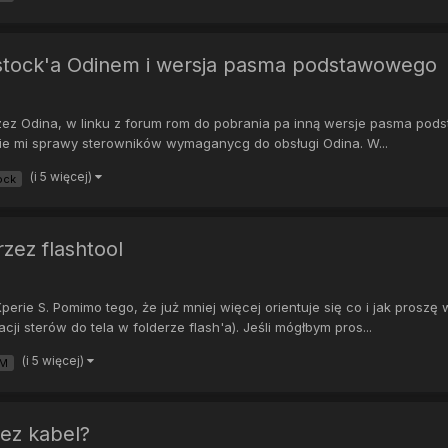
stock'a Odinem i wersja pasma podstawowego
rzez Odina, w linku z forum rom do pobrania pa inną wersje pasma pods
enie mi sprawy sterowników wymaganycg do obsługi Odina. W...
(i 5 więcej)
ock
zez flashtool
rie S. Pomimo tego, że już mniej więcej orientuje się co i jak proszę 
cji sterów do tela w folderze flash'a). Jeśli mógłbym pros...
(i 5 więcej)
M
ez kabel?