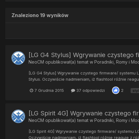
Znaleziono 19 wyników
[LG G4 Stylus] Wgrywanie czystego f
NeoCM
opublikował(a) temat w
Poradniki, Romy i Mo
[LG G4 Stylus] Wgrywanie czystego firmware/ systemu L
Stylus. Oczywiście nadmieniam, iż flashtool różnie reagu
7 Grudnia 2015
37 odpowiedzi
2
sty
[LG Spirit 4G] Wgrywanie czystego f
NeoCM
opublikował(a) temat w
Poradniki, Romy i Mo
[LG Spirit 4G] Wgrywanie czystego firmware/ systemu L
Oczywiście nadmieniam, iż flashtool różnie reaguje z ró