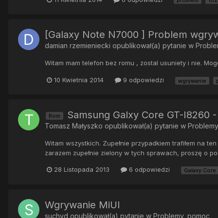
problem
102
[Galaxy Note N7000 ] Problem wgry
damian rzemieniecki
opublikował(a) pytanie w
Probl
Witam mam telefon bez romu , zostal usuniety i nie. Mo
10 Kwietnia 2014
9 odpowiedzi
wgrywanie
Samsung Galxy Core GT-I8260 
Rom
Tomasz Małyszko
opublikował(a) pytanie w
Problemy
Witam wszystkich. Zupełnie przypadkiem trafiłem na ten
zarazem zupełnie zielony w tych sprawach, proszę o pom
28 Listopada 2013
6 odpowiedzi
Galaxy Core
Wgrywanie MiUI
suchyd
opublikował(a) pytanie w
Problemy, pomoc