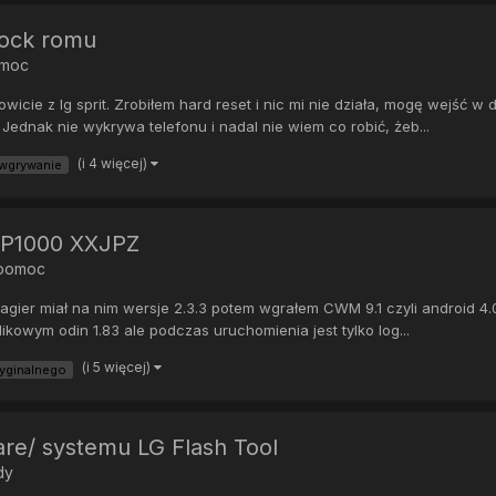
tock romu
omoc
ie z lg sprit. Zrobiłem hard reset i nic mi nie działa, mogę wejść w d
 Jednak nie wykrywa telefonu i nadal nie wiem co robić, żeb...
(i 4 więcej)
wgrywanie
T-P1000 XXJPZ
 pomoc
er miał na nim wersje 2.3.3 potem wgrałem CWM 9.1 czyli android 4.0.4
kowym odin 1.83 ale podczas uruchomienia jest tylko log...
(i 5 więcej)
yginalnego
re/ systemu LG Flash Tool
dy