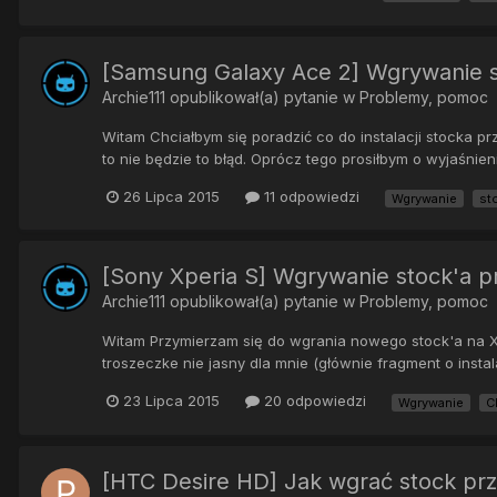
[Samsung Galaxy Ace 2] Wgrywanie 
Archie111
opublikował(a) pytanie w
Problemy, pomoc
Witam Chciałbym się poradzić co do instalacji stocka p
to nie będzie to błąd. Oprócz tego prosiłbym o wyjaśni
26 Lipca 2015
11 odpowiedzi
Wgrywanie
st
[Sony Xperia S] Wgrywanie stock'a pr
Archie111
opublikował(a) pytanie w
Problemy, pomoc
Witam Przymierzam się do wgrania nowego stock'a na Xpe
troszeczke nie jasny dla mnie (głównie fragment o instala
23 Lipca 2015
20 odpowiedzi
Wgrywanie
C
[HTC Desire HD] Jak wgrać stock prz