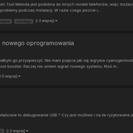
sh Tool Metoda jest podobna do innych modeli telefonów, więc możeci
problemy podczas instalacji. W razie czego piszcie i...
(i 3 więcej)
ywanie
czystego
cji nowego oprogramowania
ałbym go przyspieszyć. Nie mam pojęcia jak się wgrywa cyanogenmod i
: root booster. Raczej nie umiem wgrać nowego systemu. Ktoś m...
(i 5 więcej)
 właściwie to debugowanie USB ? Czy jest możliwe i na ile ryzykowane 
(i 3 więcej)
sh