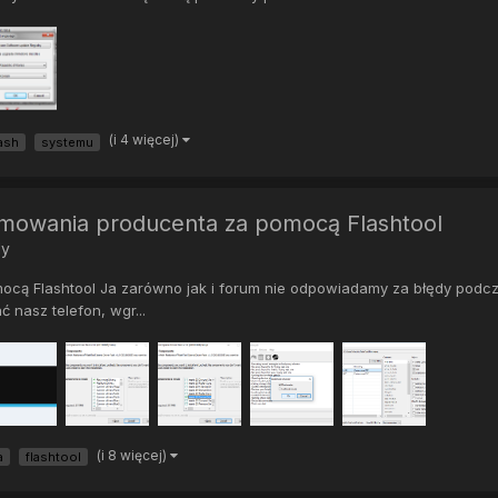
(i 4 więcej)
lash
systemu
amowania producenta za pomocą Flashtool
dy
ocą Flashtool Ja zarówno jak i forum nie odpowiadamy za błędy podc
nasz telefon, wgr...
(i 8 więcej)
a
flashtool