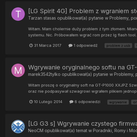
[LG Spirit 4G] Problem z wgraniem s
Tarzan stasas
opublikował(a) pytanie w
Problemy, p
Witam. Mam cholernie duży problem z tym złomem. Mianowic
systemu. Nic. Próbowałem wgrać rom przez lg flash tool.
31 Marca 2017
1 odpowiedź
problem z usb
Wgrywanie oryginalnego softu na G
marek3542tylko
opublikował(a) pytanie w
Problemy,
Witam proszę o oryginalny soft na GT-P1000 XXJPZ Szwagi
oraz nie podpasywał szwagrowi wgrałem plikiem jednopli
10 Lutego 2014
6 odpowiedzi
wgrywanie
or
[LG G3 s] Wgrywanie czystego firmwa
NeoCM
opublikował(a) temat w
Poradniki, Romy i Mo