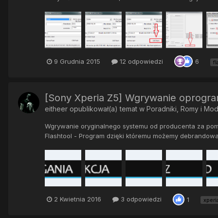
9 Grudnia 2015
12 odpowiedzi
6
f
[Sony Xperia Z5] Wgrywanie oprogr
eitheer
opublikował(a) temat w
Poradniki, Romy i Mo
Wgrywanie oryginalnego systemu od producenta za pom
Flashtool - Program dzięki któremu możemy debrandować 
2 Kwietnia 2016
3 odpowiedzi
1
xperi