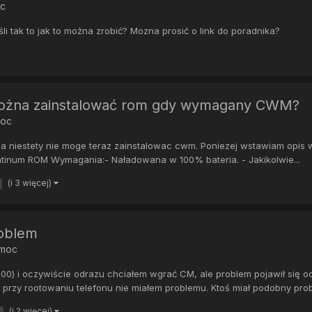
oc
i tak to jak to można zrobić? Mozna prosić o link do poradnika?
y można zainstalować rom gdy wymagany CWM?
moc
a niestety nie moge teraz zainstalowac cwm. Poniezej wstawiam opis 
atinum ROM Wymagania:- Naładowana w 100% bateria. - Jakikolwie...
(i 3 więcej)
roblem
omoc
0) i oczywiście odrazu chciałem wgrać CM, ale problem pojawił się od
przy rootowaniu telefonu nie miałem problemu. Ktoś miał podobny prob.
(i 2 więcej)