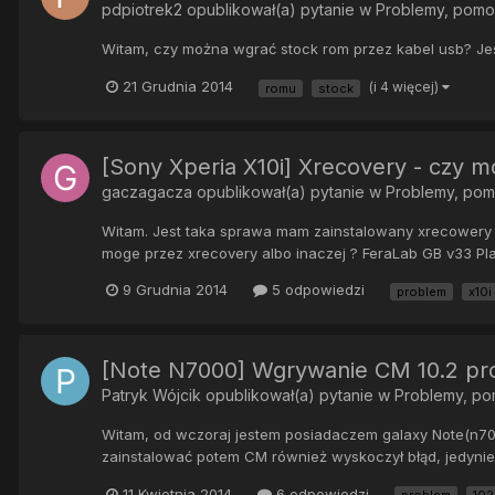
pdpiotrek2
opublikował(a) pytanie w
Problemy, pom
Witam, czy można wgrać stock rom przez kabel usb? Jeśl
21 Grudnia 2014
(i 4 więcej)
romu
stock
[Sony Xperia X10i] Xrecovery - cz
gaczagacza
opublikował(a) pytanie w
Problemy, po
Witam. Jest taka sprawa mam zainstalowany xrecowery 
moge przez xrecovery albo inaczej ? FeraLab GB v33 Pl
9 Grudnia 2014
5 odpowiedzi
problem
x10i
[Note N7000] Wgrywanie CM 10.2 p
Patryk Wójcik
opublikował(a) pytanie w
Problemy, p
Witam, od wczoraj jestem posiadaczem galaxy Note(n700
zainstalować potem CM również wyskoczył błąd, jedynie 
11 Kwietnia 2014
6 odpowiedzi