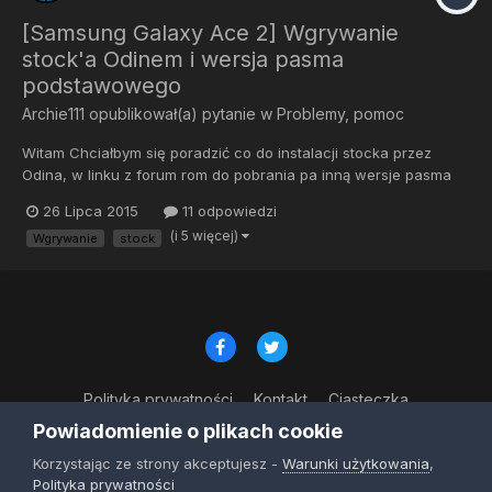
[Samsung Galaxy Ace 2] Wgrywanie
stock'a Odinem i wersja pasma
podstawowego
Archie111
opublikował(a) pytanie w
Problemy, pomoc
Witam Chciałbym się poradzić co do instalacji stocka przez
Odina, w linku z forum rom do pobrania pa inną wersje pasma
podstawowego niż mój telefon i nie wiem czy jak spróbuje go
26 Lipca 2015
11 odpowiedzi
wgrać to nie będzie to błąd. Oprócz tego prosiłbym o
(i 5 więcej)
Wgrywanie
stock
wyjaśnienie mi sprawy sterowników wymaganycg do obsługi
Odina. W...
Polityka prywatności
Kontakt
Ciasteczka
© Copyright 2023
Powiadomienie o plikach cookie
Powered by Invision Community
Korzystając ze strony akceptujesz -
Warunki użytkowania
,
Polityka prywatności