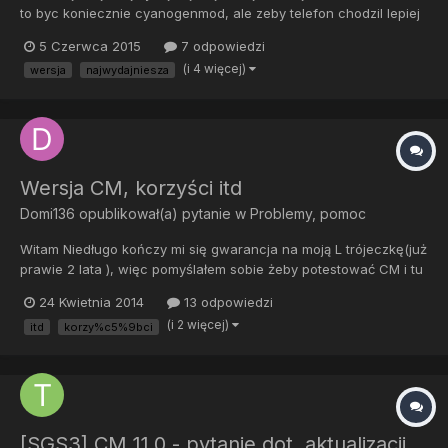
to byc koniecznie cyanogenmod, ale zeby telefon chodzil lepiej
5 Czerwca 2015
7 odpowiedzi
(i 4 więcej)
wersja
najwydajniesza
Wersja CM, korzyści itd
Domi136
opublikował(a) pytanie w
Problemy, pomoc
Witam Niedługo kończy mi się gwarancja na moją L trójeczkę(już
prawie 2 lata ), więc pomyślałem sobie żeby potestować CM i tu
mam kilka pytań. 1. Jaka wersja jest najlepsza dla tego telefonu?
24 Kwietnia 2014
13 odpowiedzi
2. Czy dalej będzie mnie ograniczać z aplikacjami Pamięć
(i 2 więcej)
itd
korzy%c5%9bci
systemowa?(poniżej 200 MB :/) Chodzi mi o to czy mo...
[SGS3] CM 11.0 - pytanie dot. aktualizacji