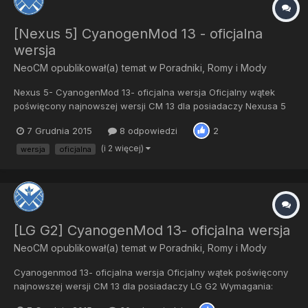
[Nexus 5] CyanogenMod 13 - oficjalna
wersja
NeoCM
opublikował(a) temat w
Poradniki, Romy i Mody
Nexus 5- CyanogenMod 13- oficjalna wersja Oficjalny wątek
poświęcony najnowszej wersji CM 13 dla posiadaczy Nexusa 5
Wymagania: Odblokowany bootlader ROOT CWM/ TWRP -
7 Grudnia 2015
8 odpowiedzi
2
najnowsze Instalacja: Pobieramy ROM i Gapps Przenosimy pliki
na telefon lub na sdcar...
(i 2 więcej)
wersja
oficjalna
[LG G2] CyanogenMod 13- oficjalna wersja
NeoCM
opublikował(a) temat w
Poradniki, Romy i Mody
Cyanogenmod 13- oficjalna wersja Oficjalny wątek poświęcony
najnowszej wersji CM 13 dla posiadaczy LG G2 Wymagania:
ROOT CWM/ TWRP - najnowsze Instalacja: Pobieramy ROM i