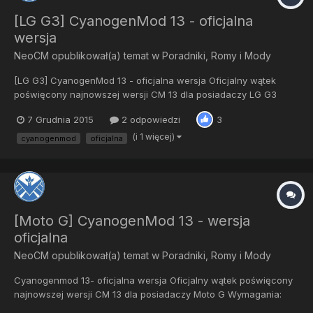
[LG G3] CyanogenMod 13 - oficjalna
wersja
NeoCM
opublikował(a) temat w
Poradniki, Romy i Mody
[LG G3] CyanogenMod 13 - oficjalna wersja Oficjalny wątek
poświęcony najnowszej wersji CM 13 dla posiadaczy LG G3
Wymagania: Odblokowany bootlader ROOT CWM/ TWRP -
7 Grudnia 2015
2 odpowiedzi
3
najnowsze Instalacja: Pobieramy ROM i Gapps Przenosimy pliki
na telefon lub na sdcard...
(i 1 więcej)
cyanogenmod
oficjalna
[Moto G] CyanogenMod 13 - wersja
oficjalna
NeoCM
opublikował(a) temat w
Poradniki, Romy i Mody
Cyanogenmod 13- oficjalna wersja Oficjalny wątek poświęcony
najnowszej wersji CM 13 dla posiadaczy Moto G Wymagania:
Odblokowany bootlader ROOT CWM/ TWRP - najnowsze