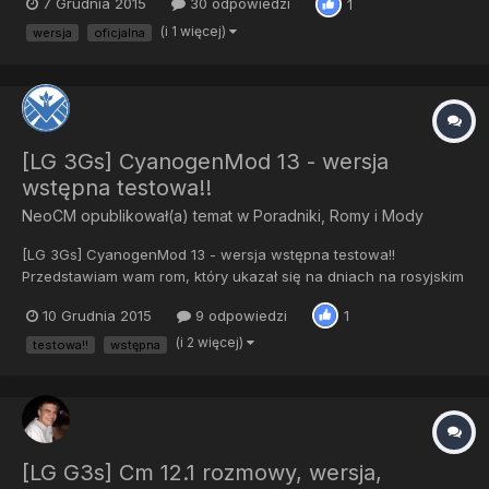
7 Grudnia 2015
30 odpowiedzi
1
Gapps Przenosimy pliki na telefon lub na sdcard Wchodzimy w
custom recovery...
(i 1 więcej)
wersja
oficjalna
[LG 3Gs] CyanogenMod 13 - wersja
wstępna testowa!!
NeoCM
opublikował(a) temat w
Poradniki, Romy i Mody
[LG 3Gs] CyanogenMod 13 - wersja wstępna testowa!!
Przedstawiam wam rom, który ukazał się na dniach na rosyjskim
forum 4pda. Pewien kolega przetransportował wersje CM 13 na
10 Grudnia 2015
9 odpowiedzi
1
telefony LG 3Gs Wymagania: Odblokowany bootloader ROOT
TWRP/ CWM najnowsze Co nie dzia...
(i 2 więcej)
testowa!!
wstępna
[LG G3s] Cm 12.1 rozmowy, wersja,