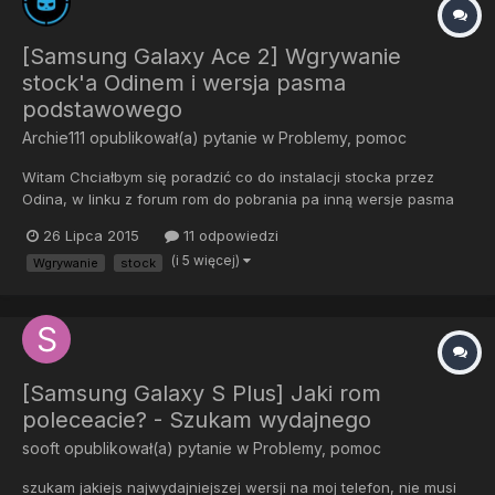
[Samsung Galaxy Ace 2] Wgrywanie
stock'a Odinem i wersja pasma
podstawowego
Archie111
opublikował(a) pytanie w
Problemy, pomoc
Witam Chciałbym się poradzić co do instalacji stocka przez
Odina, w linku z forum rom do pobrania pa inną wersje pasma
podstawowego niż mój telefon i nie wiem czy jak spróbuje go
26 Lipca 2015
11 odpowiedzi
wgrać to nie będzie to błąd. Oprócz tego prosiłbym o
(i 5 więcej)
Wgrywanie
stock
wyjaśnienie mi sprawy sterowników wymaganycg do obsługi
Odina. W...
[Samsung Galaxy S Plus] Jaki rom
poleceacie? - Szukam wydajnego
sooft
opublikował(a) pytanie w
Problemy, pomoc
szukam jakiejs najwydajniejszej wersji na moj telefon, nie musi