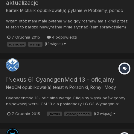
aktualizacje
Bartek Michalik
opublikował(a) pytanie w
Problemy, pomoc
Witam otóż mam małe pytanie więc gdy rozmawiam z kimś przez
telefon to bardzo niewyraźnie mnie słychać (sam sprawdzałem)
drugie to zawsze gdy chce aktualizować cyanogen moda to
7 Grudnia 2015
4 odpowiedzi
albo nie wyświetla mi patch nota albo pisze w nim tylko
(i 1 więcej)
rozmowy
wersja
"increased mic" następne pytanie to czy jest już jakaś pełna
wersja...
[Nexus 6] CyanogenMod 13 - oficjalny
NeoCM
opublikował(a) temat w
Poradniki, Romy i Mody
Cyanogenmod 13- oficjalna wersja Oficjalny wątek poświęcony
najnowszej wersji CM 13 dla posiadaczy LG G3 Wymagania:
Odblokowany bootlader ROOT CWM/ TWRP - najnowsze
7 Grudnia 2015
(i 2 więcej)
[nexus
cyanogenmod
Instalacja: Pobieramy ROM i Gapps Przenosimy pliki na telefon
lub na sdcard Wch...