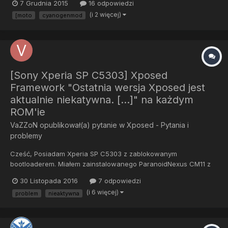
7 Grudnia 2015
16 odpowiedzi
Instalacja: Pobieramy ROM i Gapps Przenosimy pliki na telefon
(i 2 więcej)
[moto
cyanogenmod
lub na sdcard Wc...
[Sony Xperia SP C5303] Xposed
Framework "Ostatnia wersja Xposed jest
aktualnie niekatywna. [...]" na każdym
ROM'ie
VaZZoN
opublikował(a) pytanie w
Xposed - Pytania i
problemy
Cześć, Posiadam Xperia SP C5303 z zablokowanym
bootloaderem. Miałem zainstalowanego ParanoidNexus CM11 z
zainstalowanym przeze mnie Xposed Framework. Szukałem
30 Listopada 2016
7 odpowiedzi
ROM'a, który odpowiadałby mi więc potem instalowałem (nie jest
(i 6 więcej)
problem
nieaktywna
to kolejność, w której instalowałem je): 4.4.4 Slimkat 4.4.4 Z3 EX...