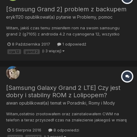
[Samsung Grand 2] problem z backupem
eryk1120
opublikował(a) pytanie w
Problemy, pomoc
Witam, jakiś czas temu zmieniłem rom na swoim samsungu
grand 2 (g7105) z androida 4.2 na cyanogena 12, wszystko
działało dobrze dopóki przy połączeniu przychodzącym nie
8 Października 2017
1 odpowiedź
zaczął się restartować :/ Posiadam kopię backup poprzedniego
(i 3 więcej)
cya 12
grand 2
systemu ( przez CWM ) którą już instalowałem kiedyś i działała....
[Samsung Galaxy Grand 2 LTE] Czy jest
dobry i stabilny ROM z Lolipopem?
aiwan
opublikował(a) temat w
Poradniki, Romy i Mody
Witam,ostatnio zrootowałem oraz zainstalowałem CWM na
telefon a teraz przyszedł czas na znalezienie jakiegoś w miarę
normalnego romu, mój obecny stock 4.4.2 na którym jestem jest
5 Sierpnia 2016
8 odpowiedzi
już lichutki i chciałbym przejść z tego powodu na lolipopa,
(i 2 więcej)