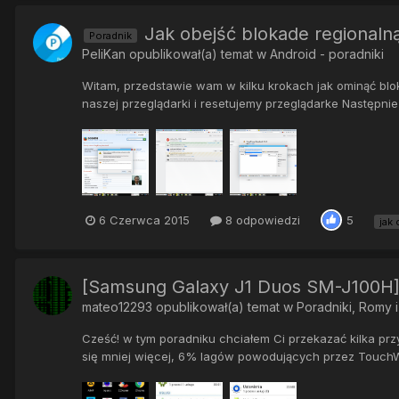
Jak obejść blokade regionaln
Poradnik
PeliKan
opublikował(a) temat w
Android - poradniki
Witam, przedstawie wam w kilku krokach jak ominąć blok
naszej przeglądarki i resetujemy przeglądarke Następni
6 Czerwca 2015
8 odpowiedzi
5
jak
[Samsung Galaxy J1 Duos SM-J100H]
mateo12293
opublikował(a) temat w
Poradniki, Romy 
Cześć! w tym poradniku chciałem Ci przekazać kilka pr
się mniej więcej, 6% lagów powodujących przez TouchWi