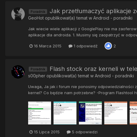
Jak przetłumaczyć aplikacje z
Poradnik
GeoHot
opublikował(a) temat w
Android - poradniki
Jak wiecie wiele aplikacji z GooglePlay nie ma zaofero
aplikacje dla androida. 1. Musimy się zaopatrzyć w odpo
16 Marca 2015
1 odpowiedź
2
Flash stock oraz kerneli w te
Poradnik
s00pher
opublikował(a) temat w
Android - poradniki
Uwaga, Ja jak i forum nie ponosimy odpowiedzialności
kernel? Co będzie nam potrzebne? -Program Flashtool ht
15 Lipca 2015
5 odpowiedzi