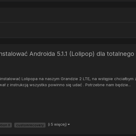
instalować Androida 5.1.1 (Lolipop) dla total
nstalować Lolipopa na naszym Grandzie 2 LTE, na wstępie chciałbym 
wał z instrukcją wszystko powinno się udać . Potrzebne nam będzie...
(i 5 więcej)
tion ll
customrecovery