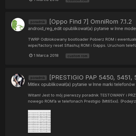
[Oppo Find 7] OmniRom 7.1.2
poradnik
android_reg_edit
opublikował(a) pytanie w
Inne mode
TWRP Odblokowany bootloader Pobierz ROM i ewentualnie
wipe/factory reset Sflashuj ROM i Gapps. Uruchom telefo
1 Marca 2018
custom rom
[PRESTIGIO PAP 5450, 5451, 5
poradnik
Mitlex
opublikował(a) pytanie w
Inne marki telefonów
Witam! Jest to mój pierwszy poradnik TESTOWANY i PRZ
nowego ROM’a w telefonach Prestigio (Mt65xx). (Podejrze