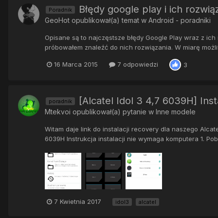
Błędy google play i ich rozwią
Poradnik
GeoHot
opublikował(a) temat w
Android - poradniki
Opisane są to najczęstsze błędy Google Play wraz z ic
próbowałem znaleźć do nich rozwiązania. W miarę możliwo
16 Marca 2015
7 odpowiedzi
3
[Alcatel Idol 3 4,7 6039H] Ins
poradnik
Mtekvoi
opublikował(a) pytanie w
Inne modele
Witam daje link do instalacji recovery dla naszego Alcat
6039H Instrukcja instalacji nie wymaga komputera 1. Pob
7 Kwietnia 2017
idol3
alcatel