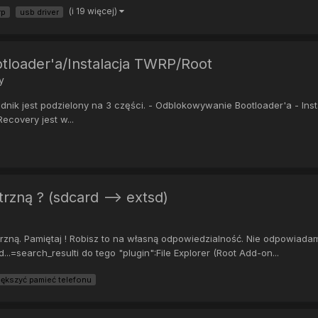
(i 19 więcej)
rp
usb driver
tloader'a/Instalacja TWRP/Root
y
est podzielony na 3 części. - Odblokowywanie Bootloader'a - Insta
ecovery jest w...
zną ? (sdcard --> extsd)
zną. Pamiętaj ! Robisz to na własną odpowiedzialność. Nie odpowiadam 
...=search_resulti do tego "plugin":File Explorer (Root Add-on...
iększyć pamieć telefonu