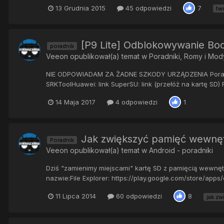
13 Grudnia 2015
45 odpowiedzi
7
tw
[P9 Lite] Odblokowywanie Boo
poradnik
Veeon
opublikował(a) temat w
Poradniki, Romy i Mod
NIE ODPOWIADAM ZA ŻADNE SZKODY URZĄDZENIA Poradnik j
SRKToolHuawei: link SuperSU: link (przełóż na kartę SD) R
14 Maja 2017
4 odpowiedzi
1
Jak zwiększyć pamięć wewnętr
Poradnik
Veeon
opublikował(a) temat w
Android - poradniki
Dziś "zamienimy miejscami" kartę SD z pamięcią wewnętr
nazwie:File Explorer: https://play.google.com/store/apps/d
11 Lipca 2014
60 odpowiedzi
8
jak zw