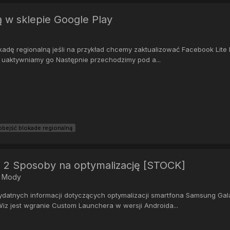
ą w sklepie Google Play
adę regionalną jeśli na przykład chcemy zaktualizować Facebook Lite 
e uaktywniamy go Następnie przechodzimy pod a...
 obejść blokade regionalną
 2 Sposoby na optymalizację [STOCK]
i Mody
zydatnych informacji dotyczących optymalizacji smartfona Samsung Gal
z jest wgranie Custom Launchera w wersji Androida...