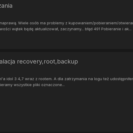
zania
h naprawą. Wiele osób ma problemy z kupowaniem/pobieraniem/otwierani
ści wątek będę aktualizował, zaczynamy... błąd 491 Pobieranie i ak...
talacja recovery,root,backup
el'a idol 3 4,7 wraz z rootem. A dla zatrzymania na logu też udostępnił
ieramy wszystkie pliki oznaczone...