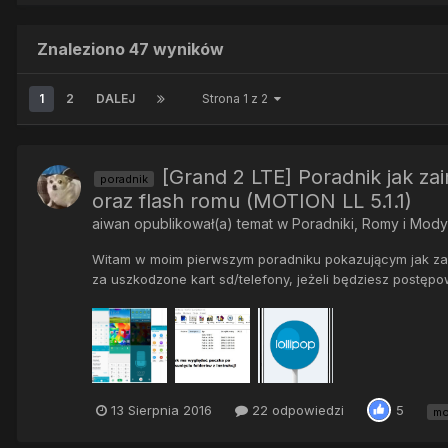
Znaleziono 47 wyników
1
2
DALEJ
Strona 1 z 2
[Grand 2 LTE] Poradnik jak za
poradnik
oraz flash romu (MOTION LL 5.1.1)
aiwan
opublikował(a) temat w
Poradniki, Romy i Mody
Witam w moim pierwszym poradniku pokazującym jak zai
za uszkodzone kart sd/telefony, jeżeli będziesz postępo
13 Sierpnia 2016
22 odpowiedzi
5
mo