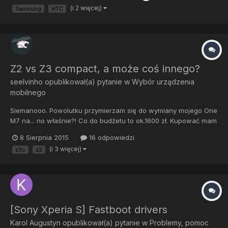
(i 2 więcej)
Samsung
HTC
Z2 vs Z3 compact, a może coś innego?
seelvinho
opublikował(a) pytanie w
Wybór urządzenia
mobilnego
Siemanooo. Powolutku przymierzam się do wymiany mojego One
M7 na... no właśnie?! Co do budżetu to ok.1600 zł. Kupować mam
zamiar początkiem września, o ile zarobie[emoji16] [emoji16].
8 Sierpnia 2015
16 odpowiedzi
Aktualnie na oku mam Z2 i Z3 compact, z naciskiem na Z2.
(i 3 więcej)
z3c
z2
Wiem, że Z2 do małych nie należy ale mi to nie przeszkadza....
[Sony Xperia S] Fastboot drivers
Karol Augustyn
opublikował(a) pytanie w
Problemy, pomoc