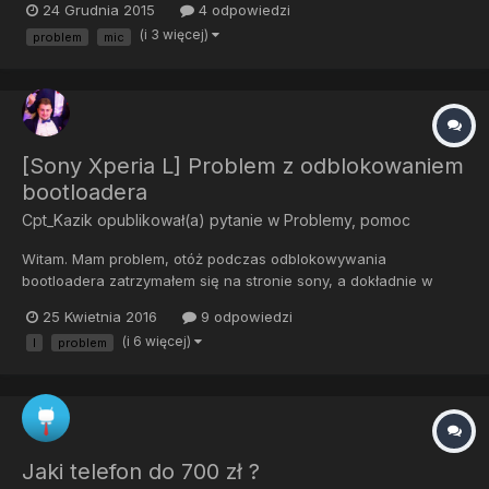
24 Grudnia 2015
4 odpowiedzi
nie jest wina oprogramowania, nawet do stockowego tft kitkata
(i 3 więcej)
problem
mic
wracałem i nic, dalej ten sam problem. mam FV na niego. To m...
[Sony Xperia L] Problem z odblokowaniem
bootloadera
Cpt_Kazik
opublikował(a) pytanie w
Problemy, pomoc
Witam. Mam problem, otóż podczas odblokowywania
bootloadera zatrzymałem się na stronie sony, a dokładnie w
momencie wyboru modelu. Problem polega na tym, że nie ma
25 Kwietnia 2016
9 odpowiedzi
tam mojego telefonu. Czy da się jakoś inaczej zdobyć ten kod
(i 6 więcej)
l
problem
odblokowujący ?
Jaki telefon do 700 zł ?