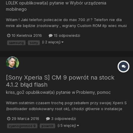
L0LEK
opublikował(a) pytanie w
Wybór urządzenia
mobilnego
Witam ! Jaki telefon polecacie do max 700 zł ? Telefon nie dla
mnie ale będzie zrootowany , wgrany Custom ROM itp wiec musi
mieć dobre wsparcie
10 Kwietnia 2016
15 odpowiedzi
(i 2 więcej)
samsung
sony
[Sony Xperia S] CM 9 powrót na stock
4.1.2 błąd flash
kriss_go2
opublikował(a) pytanie w
Problemy, pomoc
Witam ostatnim czasem trochę pogrzebałem przy swojej Xperii S
(bootloader odblokowany root ok), chodzi głównie o instalacje
różnych systemów w celach testowych. Początkowo wgrałem
29 Marca 2016
3 odpowiedzi
lolipop 5.0 lecz zawierał błędy, wróciłem do stocka
(i 5 więcej)
cyanogenmod 9
powrót
(XperiaS_LT26i_6.2.B.1.96) przy pomocy flashtool. Później inny
rom z...