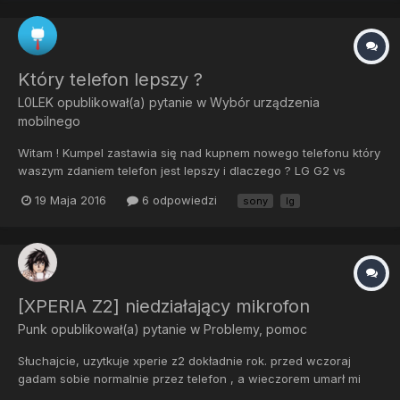
Który telefon lepszy ?
L0LEK
opublikował(a) pytanie w
Wybór urządzenia
mobilnego
Witam ! Kumpel zastawia się nad kupnem nowego telefonu który
waszym zdaniem telefon jest lepszy i dlaczego ? LG G2 vs
Xperia Z1 compact dodam , że zależy mu na dobrym wsparciu
19 Maja 2016
6 odpowiedzi
sony
lg
Custom Romów
[XPERIA Z2] niedziałający mikrofon
Punk
opublikował(a) pytanie w
Problemy, pomoc
Słuchajcie, uzytkuje xperie z2 dokładnie rok. przed wczoraj
gadam sobie normalnie przez telefon , a wieczorem umarł mi
mikrofon. i co teraz, mam oddac na gwarancje ? na pewno to