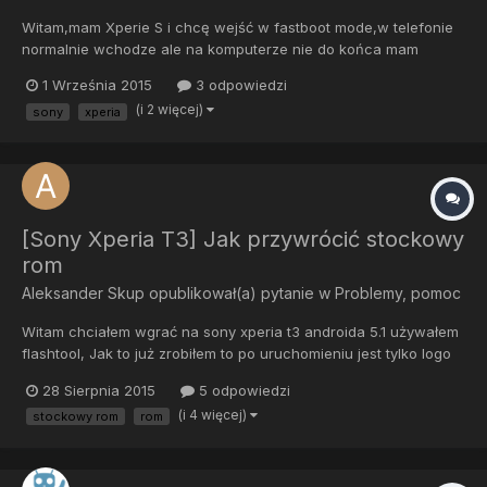
Witam,mam Xperie S i chcę wejść w fastboot mode,w telefonie
normalnie wchodze ale na komputerze nie do końca mam
poprawnie wgrane sterowniki,we Flashtoolu jest taki program
1 Września 2015
3 odpowiedzi
drivers i tam znaznaczam i pobieram sony fastboot drivers ale i
(i 2 więcej)
sony
xperia
tak komputer nie widzi telefonu?? Wie ktoś co z tym zrobić??
[Sony Xperia T3] Jak przywrócić stockowy
rom
Aleksander Skup
opublikował(a) pytanie w
Problemy, pomoc
Witam chciałem wgrać na sony xperia t3 androida 5.1 używałem
flashtool, Jak to już zrobiłem to po uruchomieniu jest tylko logo
sony i zapala się fioletowa dioda, później jest cały czas czarny
28 Sierpnia 2015
5 odpowiedzi
ekran, i teraz mam takie pytanie jak wgrać stockowy rom? w
(i 4 więcej)
stockowy rom
rom
flashtool jes takie coś 28/009/2015 02:09:19 - I...