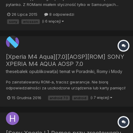
pytanko. Z ROMami miałem styczność tylko w Samsungach...
Chcę zainstalować ten ROM i moje pytanie brzmi - jak to zrobić?
26 Lipca 2015
8 odpowiedzi
Czy może ktoś mi podać instrukcję krok po kroku? Pozdrawiam
(i 6 więcej)
sony
ericsson
[Xperia M4 Aqua][7.0][AOSP][ROM] SONY
XPERIA M4 AQUA AOSP 7.0
thesebalek
opublikował(a) temat w
Poradniki, Romy i Mody
Po zainstalowaniu ROM-a, tracisz gwarancje. Nie biorę
odpowiedzialności za uszkodzone urządzenia lub karty pamięci!
ROM:
15 Grudnia 2016
(i 7 więcej)
android 7.0
android
http://www.mediafire.com/file/e3au1ee8whogtfr/aosp_e2303-
ota-eng.cubbins.zip Recovery:
https://drive.google.com/file/d/0Bwfkh9Wew36kem9wdDQ1enJk
Umc/edit BUGI:...