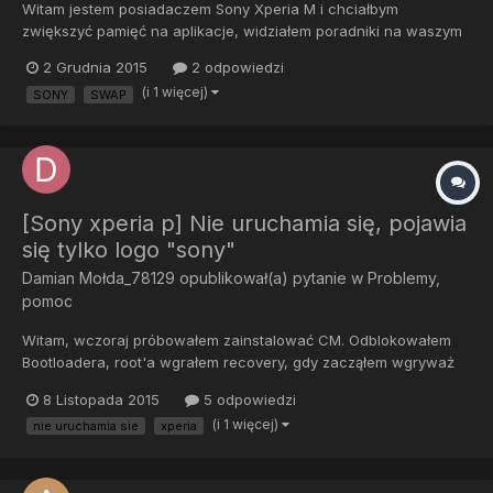
Witam jestem posiadaczem Sony Xperia M i chciałbym
zwiększyć pamięć na aplikacje, widziałem poradniki na waszym
forum lecz nie działają one w moim przypadku pewnie to przez
2 Grudnia 2015
2 odpowiedzi
wersje androida 4.3 jeśli ktoś wie jak to zrobić będę wdzięczny
(i 1 więcej)
SONY
SWAP
za każdą poradę. Roota posiadam. Z góry dziękuje i pozdraw...
[Sony xperia p] Nie uruchamia się, pojawia
się tylko logo "sony"
Damian Mołda_78129
opublikował(a) pytanie w
Problemy,
pomoc
Witam, wczoraj próbowałem zainstalować CM. Odblokowałem
Bootloadera, root'a wgrałem recovery, gdy zacząłem wgryważ
CM wyskoczył komunikat "status 7" znalazłem informajce jak to
8 Listopada 2015
5 odpowiedzi
naprawić tylko, że nie wiem jak wgrać te podmienione pliki na
(i 1 więcej)
nie uruchamia sie
xperia
telefon ponieważ nie chce się uruchomić.