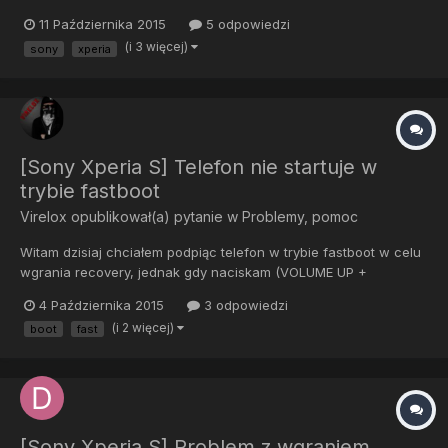
11 Października 2015
5 odpowiedzi
(i 3 więcej)
sony
xperia
[Sony Xperia S] Telefon nie startuje w
trybie fastboot
Virelox
opublikował(a) pytanie w
Problemy, pomoc
Witam dzisiaj chciałem podpiąc telefon w trybie fastboot w celu
wgrania recovery, jednak gdy naciskam (VOLUME UP +
PODŁĄCZAM KABEL USB) pojawia się logo SONY i nic poza tym.
4 Października 2015
3 odpowiedzi
Z góry dziękuję za pomoc.
(i 2 więcej)
boot
fast
[Sony Xperia S] Problem z wgraniem