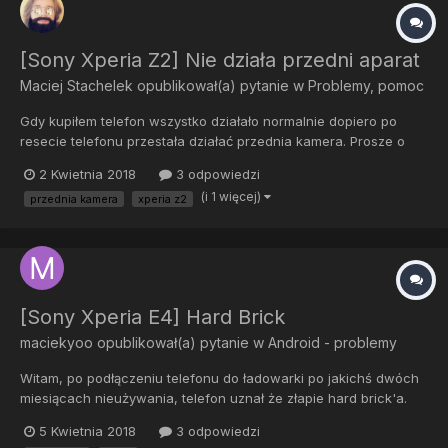
[Sony Xperia Z2] Nie działa przedni aparat
Maciej Stachelek
opublikował(a) pytanie w
Problemy, pomoc
Gdy kupiłem telefon wszystko działało normalnie dopiero po
resecie telefonu przestała działać przednia kamera. Prosze o
pomoc.
2 Kwietnia 2018
3 odpowiedzi
(i 1 więcej)
przednia kamera
xperia z2
[Sony Xperia E4] Hard Brick
maciekyoo
opublikował(a) pytanie w
Android - problemy
Witam, po podłączeniu telefonu do ładowarki po jakichś dwóch
miesiącach nieużywania, telefon uznał że złapie hard brick'a.
Kiedy podłączam go do komputera, trzymam volume up i na
5 Kwietnia 2018
3 odpowiedzi
dosłownie 3/4 sekundy w menedżerze zadań pokazuje się Inne