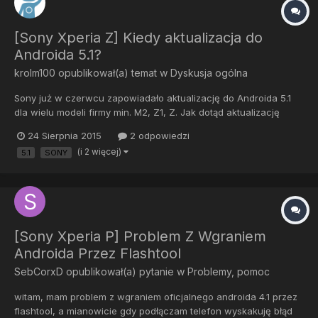
[Sony Xperia Z] Kiedy aktualizacja do
Androida 5.1?
krolm100
opublikował(a) temat w
Dyskusja ogólna
Sony już w czerwcu zapowiadało aktualizację do Androida 5.1
dla wielu modeli firmy min. M2, Z1, Z. Jak dotąd aktualizację
dostały jedynie urządzenia serii Z3 i Z2, czy orientuje się ktoś
24 Sierpnia 2015
2 odpowiedzi
kiedy będzie aktualizacja na resztę urządzeń ? Przekopałem pół
(i 2 więcej)
5.1
SONY
Internetu i nic nie znalazłem więcej na ten temat....
[Sony Xperia P] Problem Z Wgraniem
Androida Przez Flashtool
SebCorxD
opublikował(a) pytanie w
Problemy, pomoc
witam, mam problem z wgraniem oficjalnego androida 4.1 przez
flashtool, a mianowicie gdy podłączam telefon wyskakuję błąd