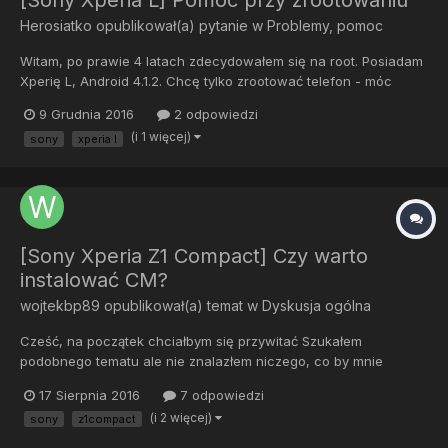
[Sony Xperia L] Pomoc przy zrootowaniu
Herosiatko
opublikował(a) pytanie w
Problemy, pomoc
Witam, po prawie 4 latach zdecydowałem się na root. Posiadam
Xperię L, Android 4.1.2. Chcę tylko zrootować telefon - móc
przenosić aplikacje, itp na kartę SD. Nie mam zamiaru narazie
9 Grudnia 2016
2 odpowiedzi
wgrywać innego softu (CyanogenMod)! No więc, nie wiem czy
(i 1 więcej)
sony
xperia l
to jest przydatne ale sprawdziłem i jest t...
[Sony Xperia Z1 Compact] Czy warto
instalować CM?
wojtekbp89
opublikował(a) temat w
Dyskusja ogólna
Cześć, na początek chciałbym się przywitać Szukałem
podobnego tematu ale nie znalazłem niczego, co by mnie
zadowoliło. Mam w sumie może dosyć dziwne pytanie: czy warto
17 Sierpnia 2016
7 odpowiedzi
instalować CM na Xperii Z1 Compact. Otóż telefon ma już ponad
(i 2 więcej)
sony
z1compact
2 lata. Nie narzekam na jego "zamulanie". Brakuje mi...