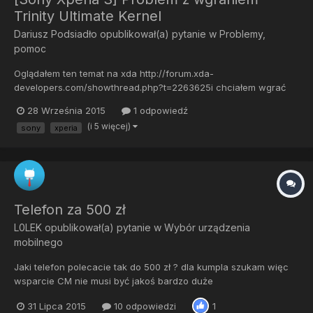
Trinity Ultimate Kernel
Dariusz Podsiadło
opublikował(a) pytanie w
Problemy,
pomoc
Oglądałem ten temat na xda http://forum.xda-
developers.com/showthread.php?t=2263625i chciałem wgrać
kernel, ściągnąłem wersje 3.2, tylko że jest to w formacie zip,
28 Września 2015
1 odpowiedź
teraz nwm jak to zflashować Próbowałem wgrać sam plik boot
(i 5 więcej)
sony
xperia
ale bez skutku @PeliKan
Telefon za 500 zł
L0LEK
opublikował(a) pytanie w
Wybór urządzenia
mobilnego
Jaki telefon polecacie tak do 500 zł ? dla kumpla szukam więc
wsparcie CM nie musi być jakoś bardzo duże
31 Lipca 2015
10 odpowiedzi
1