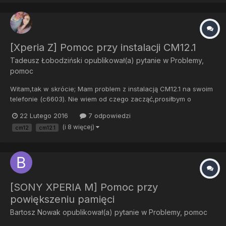
[Xperia Z] Pomoc przy instalacji CM12.1
Tadeusz Łobodziński
opublikował(a) pytanie w
Problemy,
pomoc
Witam,tak w skrócie; Mam problem z instalacją CM12.1 na swoim
telefonie (c6603). Nie wiem od czego zacząć,prosiłbym o
kolejność czynności,jakie mam wykonać aby zainstalować
22 Lutego 2016
7 odpowiedzi
Cyanogenmoda. Zacznę od informacji o telefonie; -Rooting
(i 8 więcej)
cm12
cm12.1
status-Bootloader unlock allowed: Yes...
[SONY XPERIA M] Pomoc przy
powiększeniu pamięci
Bartosz Nowak
opublikował(a) pytanie w
Problemy, pomoc