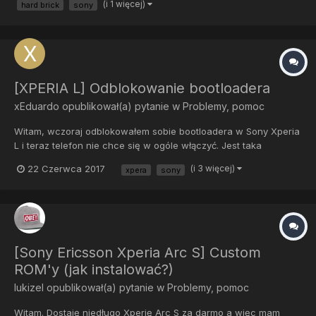
(i 1 więcej)
hard brick
sony
urządzenia --> S1boot Fastboot. No i tyle, nie wiem co mam zro...
[XPERIA L] Odblokowanie bootloadera
xEduardo
opublikował(a) pytanie w
Problemy, pomoc
Witam, wczoraj odblokowałem sobie bootloadera w Sony Xperia
L i teraz telefon nie chce się w ogóle włączyć. Jest taka
animacja jakby się włączał, te chmurki kolorów że tak powiem,
22 Czerwca 2017
(i 3 więcej)
xpera
sony
co zrobić. Dodam że mam flashtoola ale nie wiem jak mam się za
to zabrać. Dobra wystarczyło wgrać s...
[Sony Ericsson Xperia Arc S] Custom
ROM'y (jak instalować?)
lukizel
opublikował(a) pytanie w
Problemy, pomoc
Witam. Dostaję niedługo Xperię Arc S za darmo a więc mam