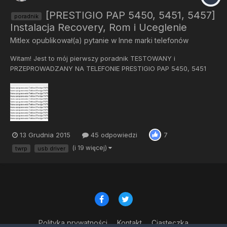
[PRESTIGIO PAP 5450, 5451, 5457]
poradnik
Instalacja Recovery, Rom i Uceglenie
Mitlex
opublikował(a) pytanie w
Inne marki telefonów
Witam! Jest to mój pierwszy poradnik TESTOWANY i
PRZEPROWADZANY NA TELEFONIE PRESTIGIO PAP 5450, 5451
oraz 5457. Przede wszystkim chciałbym przedstawić instalację
Recovery i nowego ROM’a w telefonach Prestigio (Mt65xx).
(Podejrzewam, że Instrukcja przyda się na każdy model
Prestigi...
13 Grudnia 2015
45 odpowiedzi
7
(i 19 więcej)
twrp
usb driver
Polityka prywatności
Kontakt
Ciasteczka