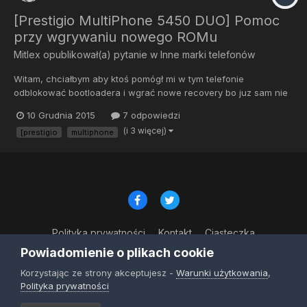
[Prestigio MultiPhone 5450 DUO] Pomoc
przy wgrywaniu nowego ROMu
Mitlex
opublikował(a) pytanie w
Inne marki telefonów
Witam, chciałbym aby ktoś pomógł mi w tym telefonie
odblokować bootloadera i wgrać nowe recovery bo juz sam nie
daje rady.
10 Grudnia 2015
7 odpowiedzi
(i 3 więcej)
[prestigio
multiphone
Polityka prywatności
Kontakt
Ciasteczka
© Copyright 2023
Powiadomienie o plikach cookie
Powered by Invision Community
Korzystając ze strony akceptujesz -
Warunki użytkowania
,
Polityka prywatności