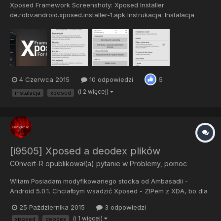
Xposed Framework Screenshoty: Xposed Installer
de.robv.android.xposed.installer-1.apk Instrukacja: Instalacja
Xposed: Instalujesz jak normalną aplikację, następnie: 1.
Włączasz Xposed Installer 2. Klikasz Framework...
4 Czerwca 2015
10 odpowiedzi
5
(i 2 więcej)
instalacja
xposed
[i9505] Xposed a deodex plików
C0nvert-R
opublikował(a) pytanie w
Problemy, pomoc
Witam Posiadam modyfikowanego stocka od Ambasadii -
Android 5.0.1. Chciałbym wsadzić Xposed - ZIPem z XDA, bo dla
Lollipopowego API nie ma oficjalnego Xposed - ale
25 Października 2015
3 odpowiedzi
dowiedziałem się, że wymagany jest deodex ROMu. 1. Czy da się
(i 1 więcej)
xposed
deodex
wykonać go ręcznie? Wgrać coś przez TWRP? 2. Wiem, że