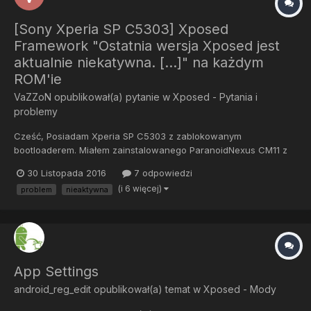
[Sony Xperia SP C5303] Xposed
Framework "Ostatnia wersja Xposed jest
aktualnie niekatywna. [...]" na każdym
ROM'ie
VaZZoN
opublikował(a) pytanie w
Xposed - Pytania i
problemy
Cześć, Posiadam Xperia SP C5303 z zablokowanym
bootloaderem. Miałem zainstalowanego ParanoidNexus CM11 z
zainstalowanym przeze mnie Xposed Framework. Szukałem
30 Listopada 2016
7 odpowiedzi
ROM'a, który odpowiadałby mi więc potem instalowałem (nie jest
(i 6 więcej)
problem
nieaktywna
to kolejność, w której instalowałem je): 4.4.4 Slimkat 4.4.4 Z3 EX...
App Settings
android_reg_edit
opublikował(a) temat w
Xposed - Mody