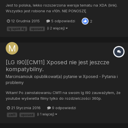
Jest to polska, lekko rozszerzona wersja tematu na XDA (link).
Wszystko jest robione na v10h. NIE PONOSZĘ
ODPOWIEDZIALNOŚCI ZA SZKODY W PRZYPADKU ZŁEJ
12 Grudnia 2015
5 odpowiedzi
2
INSTALACJI Potrzebne aplikacje: KingRoot (http://kingroot.net)
BusyBox (https://play.google.com/store/apps/d...
(i 2 więcej)
lg spirit 4g
xposed
[LG l90][CM11] Xposed nie jest jeszcze
kompatybilny.
Marcinsamouk
opublikował(a) pytanie w
Xposed - Pytania i
problemy
Witam! Po zainstalowaniu CM11 na swoim lg l90 zauważyłem, że
youtube wyświetla filmy tylko do rozdzielczości 360p.
Postanowiłem zainstalować najnowszy Xposed żeby to naprawić
21 Stycznia 2016
9 odpowiedzi
ale w pewnym momencie wyświetla mi czerwony napis "xposed
(i 1 więcej)
cm11
xposed
nie jest jeszcze kompatybilne z android sdk..." Co robić? Czy gdy
b...