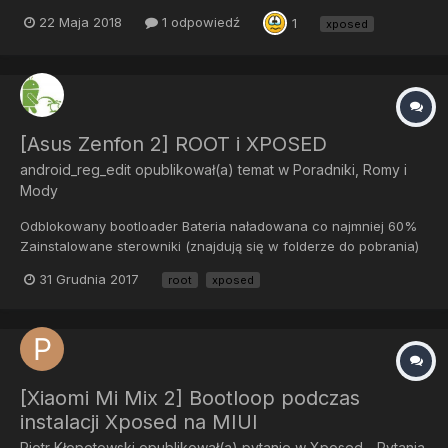
B636 (z kwietnia 2018). Działa z recovery TWRP 3.1.0. Wszystko
22 Maja 2018
1 odpowiedź
1
xposed
niby jest ok do czasu ruszenia tematu związanego z xposed.
Próbowałam już wszystkich chyba możliwości i nic. Nagminn...
[Asus Zenfon 2] ROOT i XPOSED
android_reg_edit
opublikował(a) temat w
Poradniki, Romy i
Mody
Odblokowany bootloader Bateria naładowana co najmniej 60%
Zainstalowane sterowniki (znajdują się w folderze do pobrania)
Włączone debugowanie USB Działa na: MM-WW-4.21.40.352
31 Grudnia 2017
root
xposed
Z00A Z00AD i ostatniej wersji MM-WW-4.21.40.327 Z00A Z00AD
MM-WW-4.21...
[Xiaomi Mi Mix 2] Bootloop podczas
instalacji Xposed na MIUI
Piotr Kłopotowski
opublikował(a) pytanie w
Xposed - Pytania