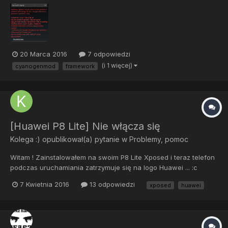
framework? mam zainstalowane TWRP i próbowałem wgrać te
framework ale nadal nic nie pomogło
20 Marca 2016
7 odpowiedzi
(i 1 więcej)
cyanogenmod
framework
[Huawei P8 Lite] Nie włącza się
Kolega :)
opublikował(a) pytanie w
Problemy, pomoc
Witam ! Zainstalowałem na swoim P8 Lite Xposed i teraz telefon
podczas uruchamiania zatrzymuje się na logo Huawei ... :c
POMOCY !!!!
7 Kwietnia 2016
13 odpowiedzi
xposed
huawei