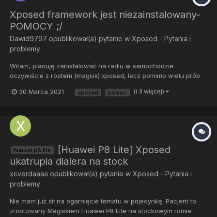
Xposed framework jest niezainstalowany-
POMOCY ;/
Dawid9797
opublikował(a) pytanie w
Xposed - Pytania i
problemy
Witam, planuję zainstalować na radiu w samochodzie
oczywiście z rootem (magisk) xposed, lecz pomimo wielu prób
oraz wielu wersji pojawia się ten sam komunikat, zmienia sie
30 Marca 2021
(i 3 więcej)
xposed
pomoc
tylko jezyk. Jak instaluje: 1.Pobieram w magisk riru (próbowałem
też ręcznie z githuba przeróżne wersje). 2....
[Huawei P8 Lite] Xposed
huawei p8 lite
ukatrupia dialera na stock
xcverdaaaa
opublikował(a) pytanie w
Xposed - Pytania i
problemy
Nie mam już sił na ogarnięcie tematu w pojedynkę. Pacjent to
zrootowany Magiskiem Huawei P8 Lite na stockowym romie