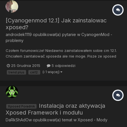
[Cyanogenmod 12.1] Jak zainstalowac
xposed?
androidek1119
opublikował(a) pytanie w
CyanogenMod -
problemy
Czołem forumowicze! Niedawno zainstalowałem sobie cm 12.1.
Chciałem zaintalowač xposeda ale nie moge. Pisze ze xposed
framework jest nie aktualny co mam robič?
25 Grudnia 2015
5 odpowiedzi
(i 1 więcej)
trend plus
cm12.
Instalacja oraz aktywacja
Xposed Poradnik
Xposed Framework i modułu
DaRkShAdOw
opublikował(a) temat w
Xposed - Mody