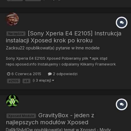
można też wgrać R...
[Sony Xperia E4 E2105] Instrukcja
Narzędzie
instalacji Xposed krok po kroku
Zacksu22
opublikował(a) pytanie w
Inne modele
Sony Xperia E4 E2105 Xposed Pobieramy plik *.apk stąd
repo.xposed.info Instalujemy i odpalamy Klikamy Framework
Klikamy installation Mode classic Czekamy chwilę i Restartujemy
6 Czerwca 2015
2 odpowiedzi
urządzenie Instalujemy dowolne moduły (od siebie polecam
(i 3 więcej)
e2105
e4
GravityBox i KitKat SD Card Full Access Testowałem na swojej
Xper...
GravityBox - jeden z
Xposed Module
najlepszych modułów Xposed
DaRkShAdOw
opublikował(a) temat w
Xposed - Mody