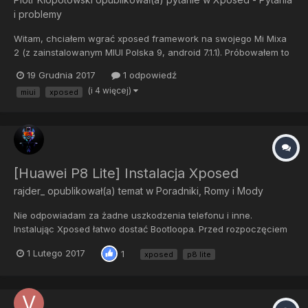
i problemy
Witam, chciałem wgrać xposed framework na swojego Mi Mixa
2 (z zainstalowanym MIUI Polska 9, android 7.1.1). Próbowałem to
zrobić przez Xposed Installer oraz flashując Xposed by Psy Man,
19 Grudnia 2017
1 odpowiedź
jednak obie metody powodowały bootloopa. Ktoś wie, jak to
(i 4 więcej)
miui
xposed
zrobić poprawnie? Z góry dziękuję za pomoc.
[Huawei P8 Lite] Instalacja Xposed
rajder_
opublikował(a) temat w
Poradniki, Romy i Mody
Nie odpowiadam za żadne uszkodzenia telefonu i inne.
Instalując Xposed łatwo dostać Bootloopa. Przed rozpoczęciem
instalacji przeczytaj dokładnie poradnik i zrób kopię zapasową!!
1 Lutego 2017
1
xposed
p8 lite
-Odblokowany Bootloader -ROOT -TWRP Upewnij się, że
spełniasz wymagania i posiadasz...