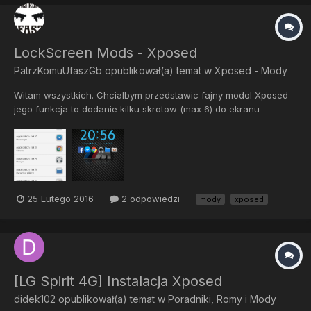
modyf...
LockScreen Mods - Xposed
PatrzKomuUfaszGb
opublikował(a) temat w
Xposed - Mody
Witam wszystkich. Chcialbym przedstawic fajny modol Xposed
jego funkcja to dodanie kilku skrotow (max 6) do ekranu
blokady. Mozesz dodac aplikacje lub skrot do wykonania jakiejs
czynnosci. Bardzo fajny modul wedlug mojej opini Link do
pobrania http://dl-xda.xposed.info/modules/com.dvd.android...
25 Lutego 2016
2 odpowiedzi
mody
xposed
[LG Spirit 4G] Instalacja Xposed
didek102
opublikował(a) temat w
Poradniki, Romy i Mody