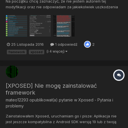
Na początku chcę zaznaczyć, że nie jestem autorem tej
modyfikacji oraz nie odpowiadam za jakiekolwiek uszkodzenia
sprzętu. Moduł służy do edycji wyglądu aplikacji. Można tu
zmienić rozdzielczość, rozmiar czcionki i inne ciekawe opcje.
Szczegóły w opisie. Wersja 1.10 znajduje się w...
25 Listopada 2016
1 odpowiedź
2
(i 4 więcej)
framework
xposed
[XPOSED] Nie mogę zainstalować
framework
mateo12293
opublikował(a) pytanie w
Xposed - Pytania i
problemy
Zainstalowałem Xposed, uruchamiam go i pisze: Aplikacja nie
jest jeszcze kompatybilna z Android SDK wersją 19 lub z twoją
architekturą procesora (armeabi-v7a). ? Jak zainstalować