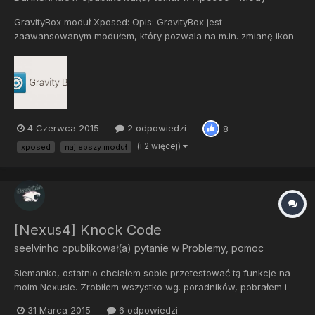
GravityBox moduł Xposed: Opis: GravityBox jest
zaawansowanym modułem, który pozwala na m.in. zmianę ikon
na pasku statusu, a także ich koloru, włączenie paska nawigacji
pod ekranem, ustawienie przezroczystości pasku stanu itp.
Może być stosowany tylko na niezmodyfikowanych ROM...
4 Czerwca 2015
2 odpowiedzi
8
(i 2 więcej)
xposed
najlepszy moduł
[Nexus4] Knock Code
seelvinho
opublikował(a) pytanie w
Problemy, pomoc
Siemanko, ostatnio chciałem sobie przetestować tą funkcje na
moim Nexusie. Zrobiłem wszystko wg. poradników, pobrałem i
zainstalowałem moduł w Xposed, reboot. Po uruchomieniu
31 Marca 2015
6 odpowiedzi
aplikacji Knock Code, ciągle wywala mi komunikat ".... proces