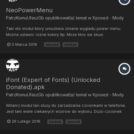
NeoPowerMenu
PatrzKomuUfaszGb
opublikował(a) temat w
Xposed - Mody
Taki oto modul ktory umozliwia zmiane wygladu power menu.
Mozna ustawic rozne kolory itp. Moze ktos sie skusi
http://repo.xposed.info/module/de.neonsoft.neopowermenu
5 Marca 2016
xposed
module
iFont (Expert of Fonts) (Unlocked
Donated).apk
PatrzKomuUfaszGb
opublikował(a) temat w
Xposed - Mody
Witam:) modul ten sluzy do zarzadzania czcionkami w telefonie.
Jest tam wiele ciekawych wzorow do wyboru. Duzo czcionek
posiada polskie znaki. Modul ten jest kompatybilny z Samsung
26 Lutego 2016
module
xposed
Htc Sony i jeszcze wiecej. Wiadomo, samsung i htc maja
mozliwosc domyslnie zmiany czcionki ale jesli ktos posiada