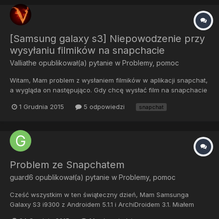
[Samsung galaxy s3] Niepowodzenie przy
wysyłaniu filmików na snapchacie
Valliathe
opublikował(a) pytanie w
Problemy, pomoc
Witam, Mam problem z wysłaniem filmików w aplikacji snapchat,
a wygląda on następująco. Gdy chcę wysłać film na snapchacie
po kliknięciu wyślij film wysyła się dość długo po czym
1 Grudnia 2015
5 odpowiedzi
snapchat
wyskakuje niepowodzenie i tak cały czas, znacie jakieś sposoby
na rozwiązanie tego sposobu? Mam androida 5.1.1 rom Arichi...
Problem ze Snapchatem
guard6
opublikował(a) pytanie w
Problemy, pomoc
Cześć wszystkim w ten świąteczny dzień, Mam Samsunga
Galaxy S3 i9300 z Androidem 5.1.1 i ArchiDroidem 3.1. Miałem
problem ze SnapChatem - nie mogłem się na niego zalogować i