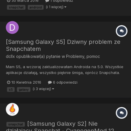
30 Marca 2016
1 odpowiedź
działa aparat, jedyne co zauważyłem to aparat w sc przy
(i 1 więcej)
snapchat
android
każdorazowym uruchomieniu aplikacji działa na ułamek sekundy
a prz...
[Samsung Galaxy S5] Dziwny problem ze
Snapchatem
dcllx
opublikował(a) pytanie w
Problemy, pomoc
Mam S5, a wczoraj zaktualizowałam Androida na 5.0. Wszystkie
aplikacje działają, wszystko pięknie śmiga, oprócz Snapchata.
Po kliknięciu na ikonkę automatycznie przekierowuje mnie do
10 Kwietnia 2016
6 odpowiedzi
przeglądarki. Otwiera mi się strona, a na niej komunikat: "
(i 3 więcej)
s5
galaxy
Supported Android Devices Some Snapchatters on Sams...
[Samsung Galaxy S2] Nie
snapchat
działający Snapchat - CyanogenMod 12