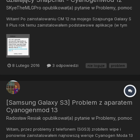
SKyeTheMLGPro
opublikował(a) pytanie w
Problemy, pomoc
Witam! Po zainstalowaniu CM 12 na mojego Szajsunga Galaxy S
II Plus rok temu zainstalowałem podstawowe aplikacje (w tym
spanchat). Po paru miesiącach nagle automatycznie mnie
wylogowało i od 2 miesięcy nie mogę się zalogować na moje ani
inne konto (tworzenie nowego konta także nie pomaga...
8 Lutego 2016
3 odpowiedzi
nie loguje
problem
[Samsung Galaxy S3] Problem z aparatem
Cyanogenmod 13
Radosław Resiak
opublikował(a) pytanie w
Problemy, pomoc
Witam, przez problemy z telefonem (SGS3) zrobiłem wipe i
ponownie zainstalowałem najnowszą wersje Cyanogen Moda 13