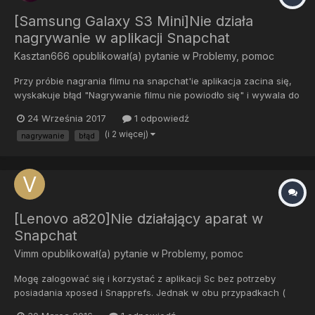
[Samsung Galaxy S3 Mini]Nie działa
nagrywanie w aplikacji Snapchat
Kasztan666
opublikował(a) pytanie w
Problemy, pomoc
Przy próbie nagrania filmu na snapchat'ie aplikacja zacina się,
wyskakuje błąd "Nagrywanie filmu nie powiodło się" i wywala do
ekranu głównego z komunikatem "Aplikacja Snapchat przestała
24 Września 2017
1 odpowiedź
działać". Błąd jest na androidzie 4.3.0, 4.4.4, 7.1.2(novafusion.pl).
(i 2 więcej)
nagrywanie
błąd
Działa tylko na stocku 4.1.2... Pomocy!!!
[Lenovo a820]Nie działający aparat w
Snapchat
Vimm
opublikował(a) pytanie w
Problemy, pomoc
Mogę zalogować się i korzystać z aplikacji Sc bez potrzeby
posiadania xposed i Snapprefs. Jednak w obu przypadkach (
korzystania i nie korzystania z snappreds i xposed) w Sc nie