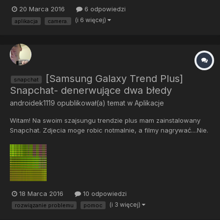
(19032016-NIGHTLY) Niestety aplikacja Aparat wywala błąd
20 Marca 2016
6 odpowiedzi
"Niestety, aplikacja Galeria została zatrzymana" przy kliknięciu w
(i 6 więcej)
aplikacja
camera.
ikonę. Przy włączeniu aplikacji Snapchat po załadowaniu gdy u...
[Samsung Galaxy Trend Plus]
snapchat
Snapchat- denerwujące dwa błedy
androidek1119
opublikował(a) temat w
Aplikacje
Witam! Na swoim szajsungu trendzie plus mam zainstalowany
Snapchat. Zdjecia moge robic notmalnie, a filmy nagrywać....Nie.
Ekran jest zielony lub są na nim paski ( zobacz screena).
Następnym błędem jest czarny ekran podczas nsgrywania
twarzy z tymi maskami.
18 Marca 2016
10 odpowiedzi
(i 3 więcej)
rozwiązanie problemu
pomoc