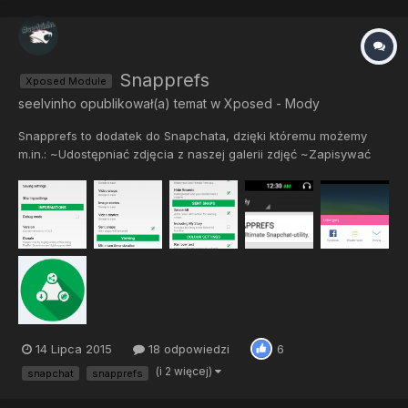
Snapprefs
Xposed Module
seelvinho
opublikował(a) temat w
Xposed - Mody
Snapprefs to dodatek do Snapchata, dzięki któremu możemy
m.in.: ~Udostępniać zdjęcia z naszej galerii zdjęć ~Zapisywać
wideo lub zdjęcia (Automatycznie lub Swipe-to-Save)
~Zapisywać zdjęcia z czatu ~Wysyłać zdjęcia lub filmy do
wszystkich jednym kliknięciem ~Lepiej formatować tekst I wiele
wiele in...
14 Lipca 2015
18 odpowiedzi
6
(i 2 więcej)
snapchat
snapprefs