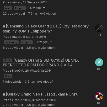
Przez
aiwan
,
13 Sierpnia 2016
(i 5 więcej)
rom
lolipop
22
odpowiedzi
7,2 tys.
wyświetleń
[Samsung Galaxy Grand 2 LTE] Czy jest dobry i
stabilny ROM z Lolipopem?
Przez
aiwan
,
5 Sierpnia 2016
(i 2 więcej)
samsung
lolipop
8
odpowiedzi
2,5 tys.
wyświetleń
[Galaxy Grand 2 SM-G7102] GENNXT
Rom
PREROOTED ROM FOR GRAND 2 V-1.4
Przez
NeoCM
,
26 Września 2014
Rom
1
odpowiedź
3,5 tys.
wyświetleń
[Galaxy Grand Neo Plus] Szukam ROM'u
Przez
Gronie 2013
,
31 Sierpnia 2015
7
odpowiedzi
2,5 tys.
wyświetleń