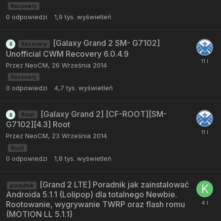
Recovery
0
odpowiedzi
1,9 tys.
wyświetleń
[Galaxy Grand 2 SM- G7102]
Recovery
Unofficial CWM Recovery 6.0.4.9
Przez
NeoCM
,
26 Września 2014
Recovery
0
odpowiedzi
4,7 tys.
wyświetleń
[Galaxy Grand 2] [CF-ROOT][SM-
Root
G7102][4.3] Root
Przez
NeoCM
,
23 Września 2014
Root
0
odpowiedzi
1,8 tys.
wyświetleń
[Grand 2 LTE] Poradnik jak zainstalować
poradnik
Androida 5.1.1 (Lolipop) dla totalnego Newbie.
Rootowanie, wygrywanie TWRP oraz flash romu
(MOTION LL 5.1.1)