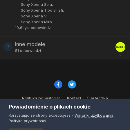
Sony Xperia Sola
Sony Xperia Tipo ST21i
Sony Xperia V
Sony Xperia Miro
10,6 tys.
odpowiedzi
Inne modele
51
odpowiedzi
Polityka prywatności
Kontakt
Ciasteczka
© Copyright 2023
Powiadomienie o plikach cookie
Powered by Invision Community
Korzystając ze strony akceptujesz -
Warunki użytkowania
,
Polityka prywatności