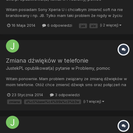
Witam posiadam Sony Xperia U i chciałbym zmienić soft na nie
brandowany i np. JB. Tylko mam taki problem że nigdy w życiu
tego nie robiłem i nie wiem nawet jak mam się do tego zabrać.
16 Maja 2014
6 odpowiedzi
(i 2 więcej)
jak
ale
Czy mógłby ktoś poinstruować mnie krok po kroku jak to zrobić?
PS. Chcę zmienić soft z tego powodu że telefon str...
Zmiana dźwięków w telefonie
JustekPL
opublikował(a) pytanie w
Problemy, pomoc
Witam ponownie. Mam problem związany ze zmianą dźwięków w
moim telefonie. Otóż chce zmienić dźwięk sms oraz połączeń na
swoje. Zrobiłem te foldery notification i ringtones na karcie
23 Stycznia 2014
3 odpowiedzi
pamięci, wrzuciłem tam utwory, ale to nic nie pomaga.
(i 1 więcej)
zmiana
d%c5%bawi%c4%99k%c3%b3w
Powiedzcie jak można je zmienić żeby działały. Pozdrawiam