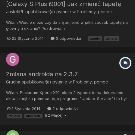
[Galaxy S Plus i9001] Jak zmienić tapetę
JustekPL
opublikował(a) pytanie w
Problemy, pomoc
Witam Wiecie może czy da się zmienić w jakiś sposób tapetę na
głównym ekranie? Pozdrawiam
22 Stycznia 2014
3 odpowiedzi
tapety
zmiana
Zmiana androida na 2.3.7
Grucha
opublikował(a) pytanie w
Problemy, pomoc
Witam. Posiadam Xperie X10i około 2 tygodni temu dokonałem
aktualizacji za pomoca tego programu "Update_Service" i to był
mój błąd. Przed aktualizacja posiadalem android 2.3.7 a nie
1 Stycznia 2014
2 odpowiedzi
zrobilem kopi zapasowej :/ i teraz chciałbym wgrać go jeszcze
(i 2 więcej)
zmiana
androida
raz gdyż według mnie jest on o wiele lepszy od 2.3.3. Po...