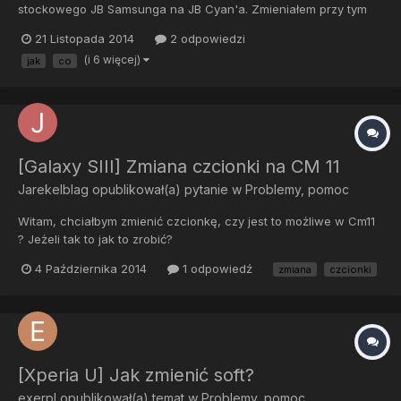
stockowego JB Samsunga na JB Cyan'a. Zmieniałem przy tym
recovery, obecnie jest CWM-based Recovery v6.0.3.6.
21 Listopada 2014
2 odpowiedzi
Chciałbym wrócić do tego stockowego, ale nie wiem czy jeśli
(i 6 więcej)
jak
co
zrobię to z tym recovery, wszystko wyjdzie ok i np. nie uwalę
telefonu. K...
[Galaxy SIII] Zmiana czcionki na CM 11
Jarekelblag
opublikował(a) pytanie w
Problemy, pomoc
Witam, chciałbym zmienić czcionkę, czy jest to możliwe w Cm11
? Jeżeli tak to jak to zrobić?
4 Października 2014
1 odpowiedź
zmiana
czcionki
[Xperia U] Jak zmienić soft?
exerpl
opublikował(a) temat w
Problemy, pomoc