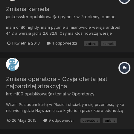
Zmiana kernela
jankessster
opublikował(a) pytanie w
Problemy, pomoc
mam cm10 nightly, mam pytanie a mianowicie wersja android
4.1.2 a wersja jądra 2.6.32.9. Czy ma ktoś nowszą wersje
kernela, i co mu dała zmiana ?
1 Kwietnia 2013
4 odpowiedzi
zmiana
kernela
Zmiana operatora - Czyja oferta jest
najbardziej atrakcyjna
krolm100
opublikował(a) temat w
Operatorzy
Witam Posiadam kartę w Plusie i chciałbym się przenieść, tylko
nie wiem gdzie Najważniejsze kryterium przez które odchodzę
od Plusa to to, że muszę doładowywać konto co jakiś czas
26 Maja 2015
9 odpowiedzi
operatora
zmiana
niezależnie od tego ile mam jeszcze środków i chciałbym żeby
w nowej taryfie nie było tego limitu. Raczej nie korzystam...