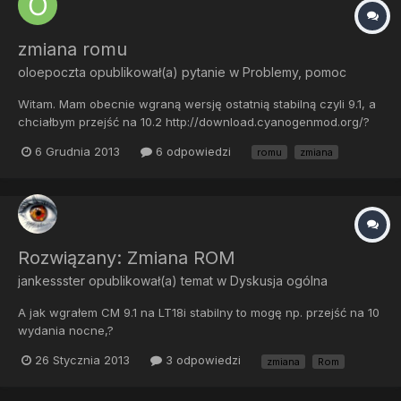
zmiana romu
oloepoczta
opublikował(a) pytanie w
Problemy, pomoc
Witam. Mam obecnie wgraną wersję ostatnią stabilną czyli 9.1, a
chciałbym przejść na 10.2 http://download.cyanogenmod.org/?
device=urushi i tu pytanie czy wgrywam ją jak poprzednio CM 9
6 Grudnia 2013
6 odpowiedzi
romu
zmiana
przez recovery po uprzednim flashowaniu kernela już z 10.2, czy
muszę mieć wcześniej androida 4.1? W którym miejscu...
Rozwiązany: Zmiana ROM
jankessster
opublikował(a) temat w
Dyskusja ogólna
A jak wgrałem CM 9.1 na LT18i stabilny to mogę np. przejść na 10
wydania nocne,?
26 Stycznia 2013
3 odpowiedzi
zmiana
Rom