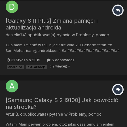
[Galaxy S II Plus] Zmiana pamięci i
aktualizacja androida
danielix741
opublikował(a) pytanie w
Problemy, pomoc
1.Co mam zmienić w tej linijce? ## Vold 2.0 Generic fstab ## -
San Mehat (san@android.com) ## #######################
## Regular device mount ## ## Format: dev_mount <label>
31 Stycznia 2015
6 odpowiedzi
<mount_point> <part> <sysfs_path1...> ## label - Label for the
(i 2 więcej)
androida
aktualizacja
volume ## mount_point - Where the volume will be mounted ##
pa...
[Samsung Galaxy S 2 i9100] Jak powrócić
na strocka?
Artur B.
opublikował(a) pytanie w
Problemy, pomoc
Witam. Mam pewien problem, otóż jakiś czas temu zmieniłem