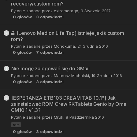
recovery/custom rom?
Pytanie zadane przez
extremerogo
,
9 Stycznia 2017
0
głosów
3
odpowiedzi
[Lenovo Medion Life Tap] istnieje jakiś custom
rom?
Pytanie zadane przez
Monokuma
,
21 Grudnia 2016
0
głosów
7
odpowiedzi
Nie mogę zalogować się do GMail
Pytanie zadane przez
Mateusz Michalski
,
19 Grudnia 2016
0
głosów
3
odpowiedzi
[ESPERANZA ETB103 DREAM TAB 10.1"] Jak
zainstalować ROM Crew RKTablets Genio by Oma
CM10.1 v1.3?
Pytanie zadane przez
Mruk
,
8 Października 2016
rom
0
głosów
3
odpowiedzi