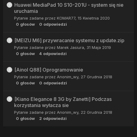
Huawei MediaPad 10 S10-201U - system się nie
uruchamia
Pytanie zadane przez
KOMAR77
,
15 Kwietnia 2020
0
głosów
0
odpowiedzi
[MEIZU M6] przywracanie systemu z update.zip
Pytanie zadane przez
Marek Jasiura
,
31 Maja 2019
0
głosów
4
odpowiedzi
[Ainol Q88] Oprogramowanie
Pytanie zadane przez
Anonim_wy
,
27 Grudnia 2018
0
głosów
0
odpowiedzi
[Kiano Elegance 8 3G by Zanetti] Podczas
korzystania wyłacza sie
Pytanie zadane przez
Anonim_wy
,
22 Grudnia 2018
0
głosów
2
odpowiedzi