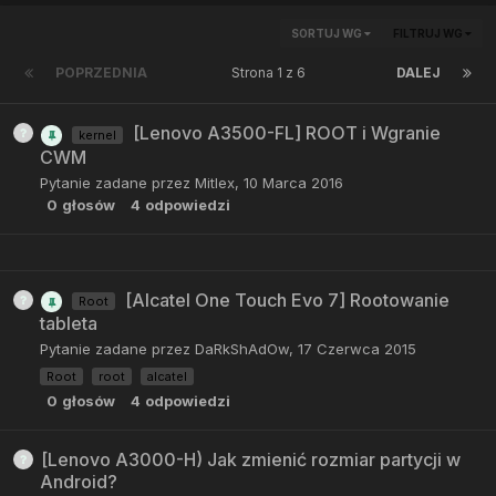
SORTUJ WG
FILTRUJ WG
POPRZEDNIA
Strona 1 z 6
DALEJ
[Lenovo A3500-FL] ROOT i Wgranie
kernel
CWM
Pytanie zadane przez
Mitlex
,
10 Marca 2016
0
głosów
4
odpowiedzi
[Alcatel One Touch Evo 7] Rootowanie
Root
tableta
Pytanie zadane przez
DaRkShAdOw
,
17 Czerwca 2015
Root
root
alcatel
0
głosów
4
odpowiedzi
[Lenovo A3000-H) Jak zmienić rozmiar partycji w
Android?