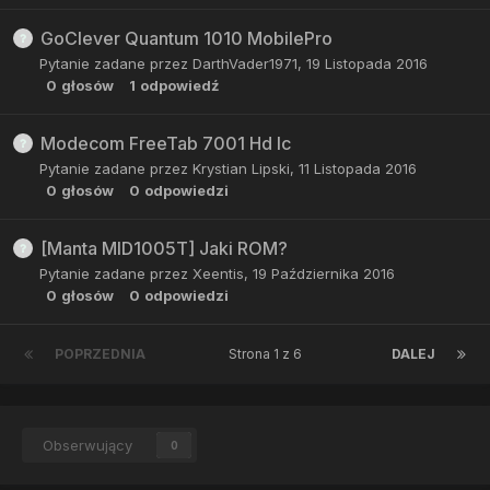
GoClever Quantum 1010 MobilePro
Pytanie zadane przez
DarthVader1971
,
19 Listopada 2016
0
głosów
1
odpowiedź
Modecom FreeTab 7001 Hd Ic
Pytanie zadane przez
Krystian Lipski
,
11 Listopada 2016
0
głosów
0
odpowiedzi
[Manta MID1005T] Jaki ROM?
Pytanie zadane przez
Xeentis
,
19 Października 2016
0
głosów
0
odpowiedzi
POPRZEDNIA
Strona 1 z 6
DALEJ
Obserwujący
0