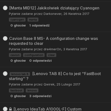
[Manta MID12] Jakikolwiek działający Cyanogen
Pytanie zadane przez
Darkonever
,
26 Kwietnia 2017
cyanogen
manta
0
głosów
1
odpowiedź
Cavion Base 8 MS- A configuration change was
requested to clear
Pytanie zadane przez
dre4merOn
,
3 Kwietnia 2017
cavion
configuration
clear
0
głosów
0
odpowiedzi
[Lenovo TAB 8] Co to jest ''FastBoot
lenovo tab 8
starting'' ?
Pytanie zadane przez
Qwirek
,
25 Lutego 2017
fastboot
lenovo
0
głosów
3
odpowiedzi
[Lenovo IdeaTab A1000L-F] Custom