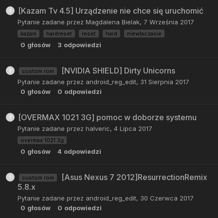
[Kazam Tv 4.5] Urządzenie nie chce się uruchomić
Pytanie zadane przez
Magdalena Bielak
,
7 Września 2017
kazam
hardreset
reset
hard
niewlaczasie
0
głosów
3
odpowiedzi
[NVIDIA SHIELD] Dirty Unicorns
custom rom
Pytanie zadane przez
android_reg_edit
,
31 Sierpnia 2017
0
głosów
0
odpowiedzi
[OVERMAX 1021 3G] pomoc w doborze systemu
Pytanie zadane przez
halveric
,
4 Lipca 2017
overmax 1021 3g
0
głosów
4
odpowiedzi
[Asus Nexus 7 2012]ResurrectionRemix
custom rom
5.8.x
Pytanie zadane przez
android_reg_edit
,
30 Czerwca 2017
0
głosów
0
odpowiedzi