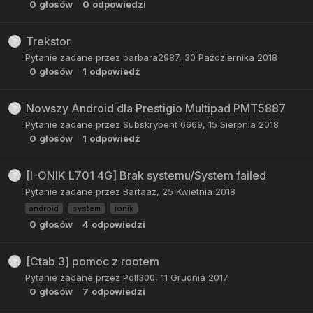
0
głosów
0
odpowiedzi
Trekstor
Pytanie zadane przez
barbara2987
,
30 Października 2018
0
głosów
1
odpowiedź
Nowszy Android dla Prestigio Multipad PMT5887
Pytanie zadane przez
Subskrybent 6669
,
15 Sierpnia 2018
0
głosów
1
odpowiedź
[I-ONIK L701 4G] Brak systemu/System failed
Pytanie zadane przez
Bartaaz
,
25 Kwietnia 2018
android
system
ionik
0
głosów
4
odpowiedzi
[Ctab 3] pomoc z rootem
Pytanie zadane przez
Poll300
,
11 Grudnia 2017
0
głosów
7
odpowiedzi