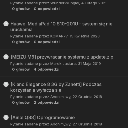
Pytanie zadane przez
WunderWungiel
,
4 Lutego 2021
0
głosów
0
odpowiedzi
Huawei MediaPad 10 S10-201U - system się nie
uruchamia
Pytanie zadane przez
KOMAR77
,
15 Kwietnia 2020
0
głosów
0
odpowiedzi
[MEIZU M6] przywracanie systemu z update.zip
Pytanie zadane przez
Marek Jasiura
,
31 Maja 2019
0
głosów
4
odpowiedzi
[Kiano Elegance 8 3G by Zanetti] Podczas
korzystania wyłacza sie
Pytanie zadane przez
Anonim_wy
,
22 Grudnia 2018
0
głosów
2
odpowiedzi
[Ainol Q88] Oprogramowanie
Pytanie zadane przez
Anonim_wy
,
27 Grudnia 2018